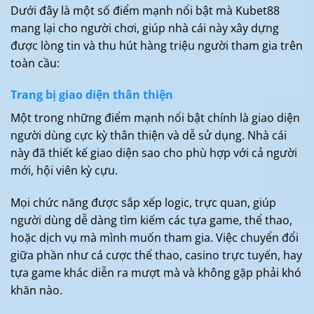
Dưới đây là một số điểm mạnh nổi bật mà Kubet88
mang lại cho người chơi, giúp nhà cái này xây dựng
được lòng tin và thu hút hàng triệu người tham gia trên
toàn cầu:
Trang bị giao diện thân thiện
Một trong những điểm mạnh nổi bật chính là giao diện
người dùng cực kỳ thân thiện và dễ sử dụng. Nhà cái
này đã thiết kế giao diện sao cho phù hợp với cả người
mới, hội viên kỳ cựu.
Mọi chức năng được sắp xếp logic, trực quan, giúp
người dùng dễ dàng tìm kiếm các tựa game, thể thao,
hoặc dịch vụ mà mình muốn tham gia. Việc chuyển đổi
giữa phần như cá cược thể thao, casino trực tuyến, hay
tựa game khác diễn ra mượt mà và không gặp phải khó
khăn nào.