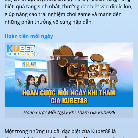
biệt, quà tặng sinh nhật, thưởng đặc biệt vào dịp lễ lớn,
giúp nâng cao trải nghiệm chơi game và mang đến
những phần thưởng vô cùng hấp dẫn.
Hoàn tiền mỗi ngày
Hoàn Cược Mỗi Ngày Khi Tham Gia Kubet88
Một trong những ưu đãi đặc biệt của Kubet88 là