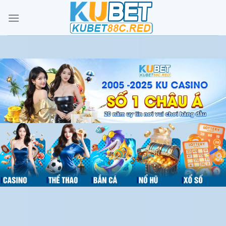
Bỏ
qua
nội
dung