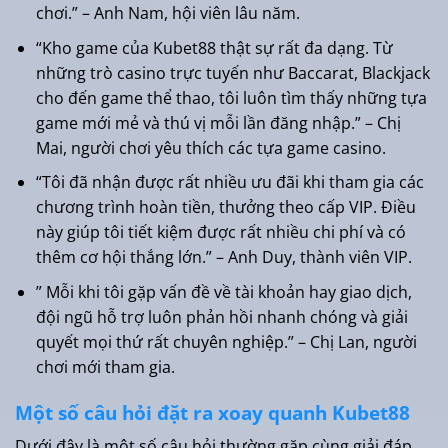
chơi.” – Anh Nam, hội viên lâu năm.
“Kho game của Kubet88 thật sự rất đa dạng. Từ
những trò casino trực tuyến như Baccarat, Blackjack
cho đến game thể thao, tôi luôn tìm thấy những tựa
game mới mẻ và thú vị mỗi lần đăng nhập.” – Chị
Mai, người chơi yêu thích các tựa game casino.
“Tôi đã nhận được rất nhiều ưu đãi khi tham gia các
chương trình hoàn tiền, thưởng theo cấp VIP. Điều
này giúp tôi tiết kiệm được rất nhiều chi phí và có
thêm cơ hội thắng lớn.” – Anh Duy, thành viên VIP.
” Mỗi khi tôi gặp vấn đề về tài khoản hay giao dịch,
đội ngũ hỗ trợ luôn phản hồi nhanh chóng và giải
quyết mọi thứ rất chuyên nghiệp.” – Chị Lan, người
chơi mới tham gia.
Một số câu hỏi đặt ra xoay quanh Kubet88
Dưới đây là một số câu hỏi thường gặp cùng giải đáp