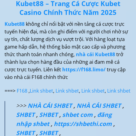
Kubet88 – Trang Cá Cược Kubet
Casino Chính Thức Năm 2025
Kubet88
không chỉ nổi bật với nền tảng cá cược trực
tuyến hiện đại, mà còn ghi điểm với người chơi nhờ sự
uy tín, chất lượng dịch vụ vượt trội. Với hàng loạt tựa
game hấp dẫn, hệ thống bảo mật cao cấp và phương
thức thanh toán nhanh chóng,
nhà cái Kubet88
trở
thành lựa chọn hàng đầu của những ai đam mê cá
cược trực tuyến.
Liên kết
https://f168.limo/
truy cập
vào nhà cái F168 chính thức
===>
F168
,
Link shbet
,
Link shbet
,
Link shbet
,
Link shbet
>>>
NHÀ CÁI SHBET
,
NHÀ CÁI SHBET
,
SHBET
,
SHBET
,
shbet com
,
đăng
nhập shbet
,
https://shbethi.com
,
SHBET
,
SHBET
,