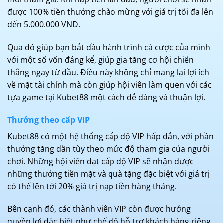
được 100% tiền thưởng chào mừng với giá trị tối đa lên
đến 5.000.000 VND.
Qua đó giúp bạn bắt đầu hành trình cá cược của mình
với một số vốn đáng kể, giúp gia tăng cơ hội chiến
thắng ngay từ đầu. Điều này không chỉ mang lại lợi ích
về mặt tài chính mà còn giúp hội viên làm quen với các
tựa game tại Kubet88 một cách dễ dàng và thuận lợi.
Thưởng theo cấp VIP
Kubet88 có một hệ thống cấp độ VIP hấp dẫn, với phần
thưởng tăng dần tùy theo mức độ tham gia của người
chơi. Những hội viên đạt cấp độ VIP sẽ nhận được
những thưởng tiền mặt và quà tặng đặc biệt với giá trị
có thể lên tới 20% giá trị nạp tiền hàng tháng.
Bên cạnh đó, các thành viên VIP còn được hưởng
quyền lợi đặc biệt như chế độ hỗ trợ khách hàng riêng