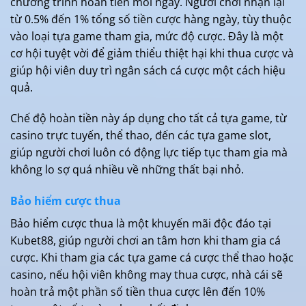
chương trình hoàn tiền mỗi ngày. Người chơi nhận lại
từ 0.5% đến 1% tổng số tiền cược hàng ngày, tùy thuộc
vào loại tựa game tham gia, mức độ cược. Đây là một
cơ hội tuyệt vời để giảm thiểu thiệt hại khi thua cược và
giúp hội viên duy trì ngân sách cá cược một cách hiệu
quả.
Chế độ hoàn tiền này áp dụng cho tất cả tựa game, từ
casino trực tuyến, thể thao, đến các tựa game slot,
giúp người chơi luôn có động lực tiếp tục tham gia mà
không lo sợ quá nhiều về những thất bại nhỏ.
Bảo hiểm cược thua
Bảo hiểm cược thua là một khuyến mãi độc đáo tại
Kubet88, giúp người chơi an tâm hơn khi tham gia cá
cược. Khi tham gia các tựa game cá cược thể thao hoặc
casino, nếu hội viên không may thua cược, nhà cái sẽ
hoàn trả một phần số tiền thua cược lên đến 10%