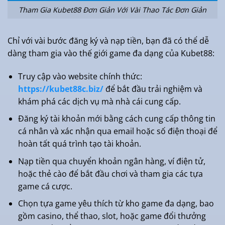
Tham Gia Kubet88 Đơn Giản Với Vài Thao Tác Đơn Giản
Chỉ với vài bước đăng ký và nạp tiền, bạn đã có thể dễ
dàng tham gia vào thế giới game đa dạng của Kubet88:
Truy cập vào website chính thức:
https://kubet88c.biz/
để bắt đầu trải nghiệm và
khám phá các dịch vụ mà nhà cái cung cấp.
Đăng ký tài khoản mới bằng cách cung cấp thông tin
cá nhân và xác nhận qua email hoặc số điện thoại để
hoàn tất quá trình tạo tài khoản.
Nạp tiền qua chuyển khoản ngân hàng, ví điện tử,
hoặc thẻ cào để bắt đầu chơi và tham gia các tựa
game cá cược.
Chọn tựa game yêu thích từ kho game đa dạng, bao
gồm casino, thể thao, slot, hoặc game đổi thưởng