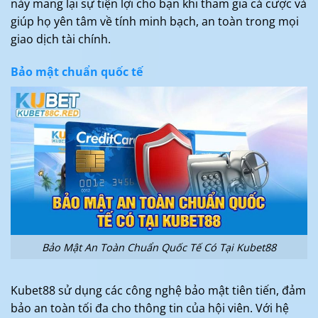
này mang lại sự tiện lợi cho bạn khi tham gia cá cược và
giúp họ yên tâm về tính minh bạch, an toàn trong mọi
giao dịch tài chính.
Bảo mật chuẩn quốc tế
Bảo Mật An Toàn Chuẩn Quốc Tế Có Tại Kubet88
Kubet88 sử dụng các công nghệ bảo mật tiên tiến, đảm
bảo an toàn tối đa cho thông tin của hội viên. Với hệ