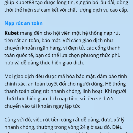
giúp Kubet88 tạo được lòng tin, sự gắn bó lâu dài, đồng
thời thể hiện sự cam kết với chất lượng dịch vụ cao cấp.
Nạp rút an toàn
Kubet
mang đến cho hội viên một hệ thống nạp rút
tiền rất an toàn, bảo mật. Với cách giao dịch như
chuyển khoản ngân hàng, ví điện tử, các cổng thanh
toán quốc tế, bạn có thể lựa chọn phương thức phù
hợp và dễ dàng thực hiện giao dịch.
Mọi giao dịch đều được mã hóa bảo mật, đảm bảo tính
chính xác, an toàn tuyệt đối cho người dùng. Hệ thống
thanh toán cũng rất nhanh chóng, linh hoạt. Khi người
chơi thực hiện giao dịch nạp tiền, số tiền sẽ được
chuyển vào tài khoản ngay lập tức.
Cùng với đó, việc rút tiền cũng rất dễ dàng, được xử lý
nhanh chóng, thường trong vòng 24 giờ sau đó. Điều