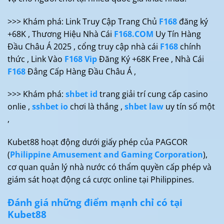
>>> Khám phá:
Link Truy Cập Trang Chủ
F168
đăng ký
+68K , Thương Hiệu Nhà Cái
F168.COM
Uy Tín Hàng
Đầu Châu Á 2025 , cổng truy cập nhà cái
F168
chính
thức , Link Vào
F168 Vip
Đăng Ký +68K Free , Nhà Cái
F168
Đẳng Cấp Hàng Đầu Châu Á ,
>>> Khám phá:
shbet id
trang giải trí cung cấp casino
onlie ,
sshbet io
chơi là thắng ,
shbet law
uy tín số một
,
Kubet88 hoạt động dưới giấy phép của PAGCOR
(
Philippine Amusement and Gaming Corporation
),
cơ quan quản lý nhà nước có thẩm quyền cấp phép và
giám sát hoạt động cá cược online tại Philippines.
Đánh giá những điểm mạnh chỉ có tại
Kubet88