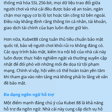
thống mã hóa SSL 256-bit, mọi dữ liệu trao đổi giữa
người chơi và nhà cái đều được bảo vệ an toàn, ngăn
chặn mọi nguy cơ bị lộ lọt hoặc tấn công từ bên ngoài.
Điều này khẳng định rằng thông tin cá nhân, tài khoản,
giao dịch tài chính của bạn luôn được giữ kín.
Hơn nữa, Kubet88 cũng tuân thủ tiêu chuẩn bảo mật
quốc tế, bảo vệ người chơi khỏi rủi ro không đáng có.
Các quy trình bảo mật, kiểm tra nội bộ của nhà cái này
luôn được thực hiện nghiêm ngặt và thường xuyên cập
nhật để đối phó với những mối đe dọa từ tội phạm
mạng. Chính vì vậy, hội viên có thể hoàn toàn yên tâm
khi tham gia vào nền tảng mà không phải lo lắng về vấn
đề bảo mật.
Đa dạng ngôn ngữ hỗ trợ
Một điểm mạnh đáng chú ý của Kubet 88 là khả năng
hỗ trợ đa ngôn ngữ. Nhà cái này cung cấp dịch vụ hỗ