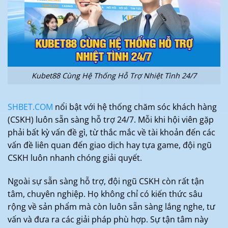
Kubet88 Cùng Hệ Thống Hỗ Trợ Nhiệt Tình 24/7
SHBET.COM
nổi bật với hệ thống chăm sóc khách hàng
(CSKH) luôn sẵn sàng hỗ trợ 24/7. Mỗi khi hội viên gặp
phải bất kỳ vấn đề gì, từ thắc mắc về tài khoản đến các
vấn đề liên quan đến giao dịch hay tựa game, đội ngũ
CSKH luôn nhanh chóng giải quyết.
Ngoài sự sẵn sàng hỗ trợ, đội ngũ CSKH còn rất tận
tâm, chuyên nghiệp. Họ không chỉ có kiến thức sâu
rộng về sản phẩm mà còn luôn sẵn sàng lắng nghe, tư
vấn và đưa ra các giải pháp phù hợp. Sự tận tâm này