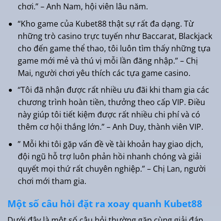
chơi.” – Anh Nam, hội viên lâu năm.
“Kho game của Kubet88 thật sự rất đa dạng. Từ
những trò casino trực tuyến như Baccarat, Blackjack
cho đến game thể thao, tôi luôn tìm thấy những tựa
game mới mẻ và thú vị mỗi lần đăng nhập.” – Chị
Mai, người chơi yêu thích các tựa game casino.
“Tôi đã nhận được rất nhiều ưu đãi khi tham gia các
chương trình hoàn tiền, thưởng theo cấp VIP. Điều
này giúp tôi tiết kiệm được rất nhiều chi phí và có
thêm cơ hội thắng lớn.” – Anh Duy, thành viên VIP.
” Mỗi khi tôi gặp vấn đề về tài khoản hay giao dịch,
đội ngũ hỗ trợ luôn phản hồi nhanh chóng và giải
quyết mọi thứ rất chuyên nghiệp.” – Chị Lan, người
chơi mới tham gia.
Một số câu hỏi đặt ra xoay quanh Kubet88
Dưới đây là một số câu hỏi thường gặp cùng giải đáp