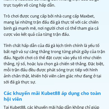
trực tuyến vô cùng hấp dẫn.
Trò chơi được cung cấp bởi nhà cung cấp Maxbet,
mang lại những trận đấu đá gà thực tế với các chiến
binh gà mạnh mẽ, nơi người chơi có thể tham gia cá
cược vào kết quả của từng trận đấu.
Tính chất hấp dẫn của đá gà kịch tính chính là yếu tố
bất ngờ và sự căng thẳng trong từng phút giây của trận
đấu. Người chơi có thể đặt cược vào yếu tố như chiến
thắng, tỷ số, hoặc lựa chọn gà chiến sẽ thắng. Đặc biệt,
mỗi trận đấu đều được phát sóng trực tiếp với hình
ảnh chân thật, khiến hội viên cảm giác như đang ở tại
sới đá gà thực sự.
Các khuyến mãi Kubet88 áp dụng cho toàn
hội viên
Tại Kubet88, các khuyến mãi hấp dẫn không chỉ giúp