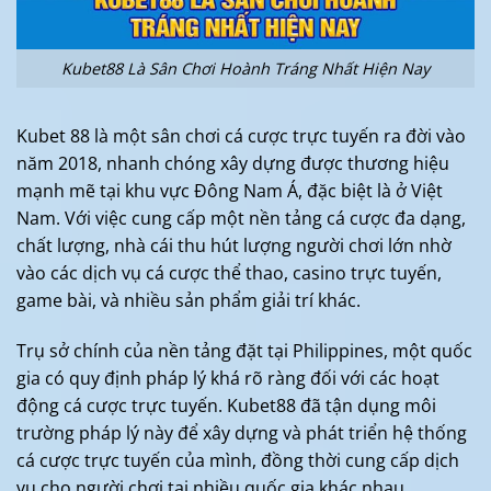
Kubet88 Là Sân Chơi Hoành Tráng Nhất Hiện Nay
Kubet 88 là một sân chơi cá cược trực tuyến ra đời vào
năm 2018, nhanh chóng xây dựng được thương hiệu
mạnh mẽ tại khu vực Đông Nam Á, đặc biệt là ở Việt
Nam. Với việc cung cấp một nền tảng cá cược đa dạng,
chất lượng, nhà cái thu hút lượng người chơi lớn nhờ
vào các dịch vụ cá cược thể thao, casino trực tuyến,
game bài, và nhiều sản phẩm giải trí khác.
Trụ sở chính của nền tảng đặt tại Philippines, một quốc
gia có quy định pháp lý khá rõ ràng đối với các hoạt
động cá cược trực tuyến. Kubet88 đã tận dụng môi
trường pháp lý này để xây dựng và phát triển hệ thống
cá cược trực tuyến của mình, đồng thời cung cấp dịch
vụ cho người chơi tại nhiều quốc gia khác nhau.