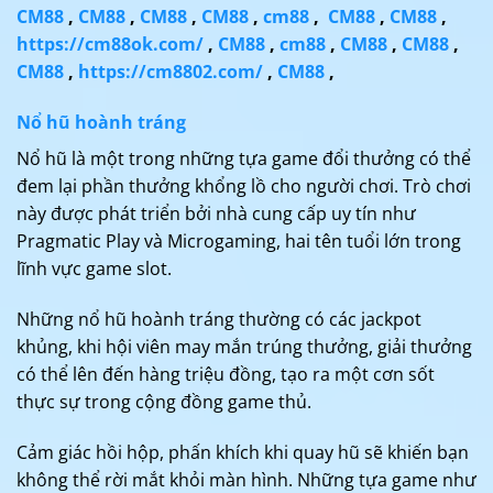
CM88
,
CM88
,
CM88
,
CM88
,
cm88
,
CM88
,
CM88
,
https://cm88ok.com/
,
CM88
,
cm88
,
CM88
,
CM88
,
CM88
,
https://cm8802.com/
,
CM88
,
Nổ hũ hoành tráng
Nổ hũ là một trong những tựa game đổi thưởng có thể
đem lại phần thưởng khổng lồ cho người chơi. Trò chơi
này được phát triển bởi nhà cung cấp uy tín như
Pragmatic Play và Microgaming, hai tên tuổi lớn trong
lĩnh vực game slot.
Những nổ hũ hoành tráng thường có các jackpot
khủng, khi hội viên may mắn trúng thưởng, giải thưởng
có thể lên đến hàng triệu đồng, tạo ra một cơn sốt
thực sự trong cộng đồng game thủ.
Cảm giác hồi hộp, phấn khích khi quay hũ sẽ khiến bạn
không thể rời mắt khỏi màn hình. Những tựa game như