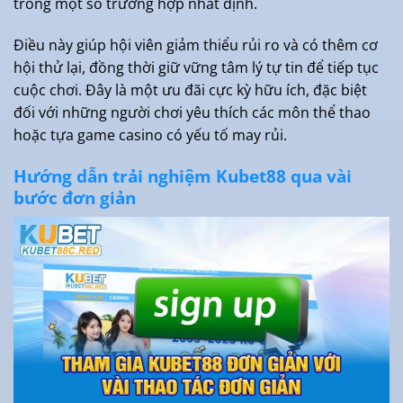
trong một số trường hợp nhất định.
Điều này giúp hội viên giảm thiểu rủi ro và có thêm cơ
hội thử lại, đồng thời giữ vững tâm lý tự tin để tiếp tục
cuộc chơi. Đây là một ưu đãi cực kỳ hữu ích, đặc biệt
đối với những người chơi yêu thích các môn thể thao
hoặc tựa game casino có yếu tố may rủi.
Hướng dẫn trải nghiệm Kubet88 qua vài
bước đơn giản