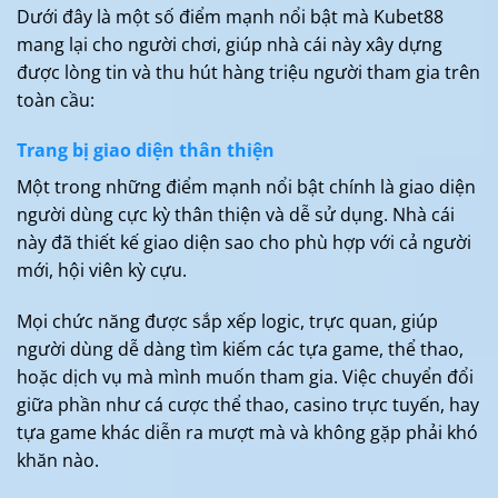
Dưới đây là một số điểm mạnh nổi bật mà Kubet88
mang lại cho người chơi, giúp nhà cái này xây dựng
được lòng tin và thu hút hàng triệu người tham gia trên
toàn cầu:
Trang bị giao diện thân thiện
Một trong những điểm mạnh nổi bật chính là giao diện
người dùng cực kỳ thân thiện và dễ sử dụng. Nhà cái
này đã thiết kế giao diện sao cho phù hợp với cả người
mới, hội viên kỳ cựu.
Mọi chức năng được sắp xếp logic, trực quan, giúp
người dùng dễ dàng tìm kiếm các tựa game, thể thao,
hoặc dịch vụ mà mình muốn tham gia. Việc chuyển đổi
giữa phần như cá cược thể thao, casino trực tuyến, hay
tựa game khác diễn ra mượt mà và không gặp phải khó
khăn nào.