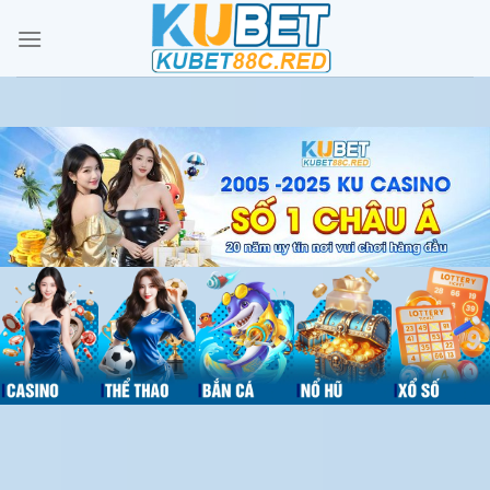
Bỏ
qua
nội
dung