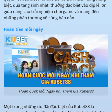
biệt, quà tặng sinh nhật, thưởng đặc biệt vào dịp lễ lớn,
giúp nâng cao trải nghiệm chơi game và mang đến
những phần thưởng vô cùng hấp dẫn.
Hoàn tiền mỗi ngày
Hoàn Cược Mỗi Ngày Khi Tham Gia Kubet88
Một trong những ưu đãi đặc biệt của Kubet88 là