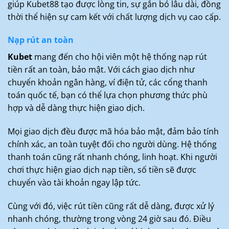
giúp Kubet88 tạo được lòng tin, sự gắn bó lâu dài, đồng
thời thể hiện sự cam kết với chất lượng dịch vụ cao cấp.
Nạp rút an toàn
Kubet
mang đến cho hội viên một hệ thống nạp rút
tiền rất an toàn, bảo mật. Với cách giao dịch như
chuyển khoản ngân hàng, ví điện tử, các cổng thanh
toán quốc tế, bạn có thể lựa chọn phương thức phù
hợp và dễ dàng thực hiện giao dịch.
Mọi giao dịch đều được mã hóa bảo mật, đảm bảo tính
chính xác, an toàn tuyệt đối cho người dùng. Hệ thống
thanh toán cũng rất nhanh chóng, linh hoạt. Khi người
chơi thực hiện giao dịch nạp tiền, số tiền sẽ được
chuyển vào tài khoản ngay lập tức.
Cùng với đó, việc rút tiền cũng rất dễ dàng, được xử lý
nhanh chóng, thường trong vòng 24 giờ sau đó. Điều