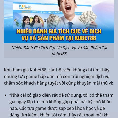
Nhiều Đánh Giá Tích Cực Về Dịch Vụ Và Sản Phẩm Tại
Kubet88
Khi tham gia Kubet88, các hội viên không chỉ tìm thấy
những tựa game hấp dẫn mà còn trải nghiệm dịch vụ
chăm sóc khách hàng tuyệt vời cùng khuyến mãi thú vị:
“Nhà cái có giao diện rất dễ sử dụng, tôi có thể tham
gia ngay lập tức mà không gặp phải bất kỳ khó khăn
nào. Các tựa game được sắp xếp khoa học và dễ
dàng tìm kiếm, khiến tôi cảm thấy rất thoải mái khi