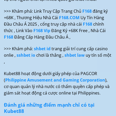
>>> Khám phá:
Link Truy Cập Trang Chủ
F168
đăng ký
+68K , Thương Hiệu Nhà Cái
F168.COM
Uy Tín Hàng
Đầu Châu Á 2025 , cổng truy cập nhà cái
F168
chính
thức , Link Vào
F168 Vip
Đăng Ký +68K Free , Nhà Cái
F168
Đẳng Cấp Hàng Đầu Châu Á ,
>>> Khám phá:
shbet id
trang giải trí cung cấp casino
onlie ,
sshbet io
chơi là thắng ,
shbet law
uy tín số một
,
Kubet88 hoạt động dưới giấy phép của PAGCOR
(
Philippine Amusement and Gaming Corporation
),
cơ quan quản lý nhà nước có thẩm quyền cấp phép và
giám sát hoạt động cá cược online tại Philippines.
Đánh giá những điểm mạnh chỉ có tại
Kubet88