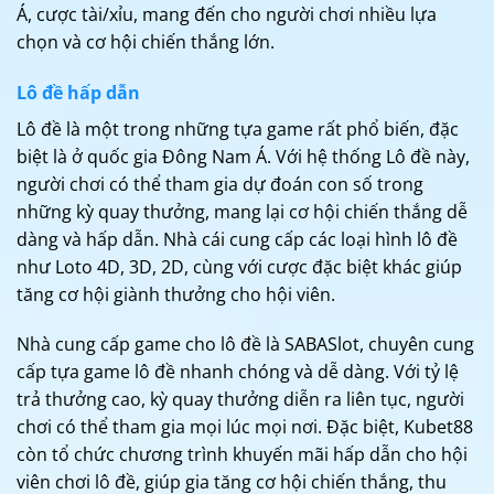
Á, cược tài/xỉu, mang đến cho người chơi nhiều lựa
chọn và cơ hội chiến thắng lớn.
Lô đề hấp dẫn
Lô đề là một trong những tựa game rất phổ biến, đặc
biệt là ở quốc gia Đông Nam Á. Với hệ thống Lô đề này,
người chơi có thể tham gia dự đoán con số trong
những kỳ quay thưởng, mang lại cơ hội chiến thắng dễ
dàng và hấp dẫn. Nhà cái cung cấp các loại hình lô đề
như Loto 4D, 3D, 2D, cùng với cược đặc biệt khác giúp
tăng cơ hội giành thưởng cho hội viên.
Nhà cung cấp game cho lô đề là SABASlot, chuyên cung
cấp tựa game lô đề nhanh chóng và dễ dàng. Với tỷ lệ
trả thưởng cao, kỳ quay thưởng diễn ra liên tục, người
chơi có thể tham gia mọi lúc mọi nơi. Đặc biệt, Kubet88
còn tổ chức chương trình khuyến mãi hấp dẫn cho hội
viên chơi lô đề, giúp gia tăng cơ hội chiến thắng, thu