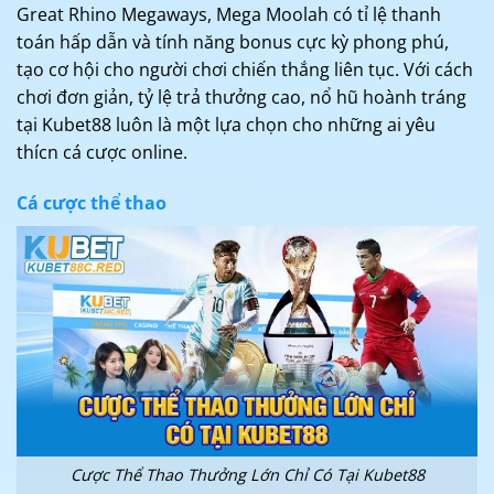
Great Rhino Megaways, Mega Moolah có tỉ lệ thanh
toán hấp dẫn và tính năng bonus cực kỳ phong phú,
tạo cơ hội cho người chơi chiến thắng liên tục. Với cách
chơi đơn giản, tỷ lệ trả thưởng cao, nổ hũ hoành tráng
tại Kubet88 luôn là một lựa chọn cho những ai yêu
thícn cá cược online.
Cá cược thể thao
Cược Thể Thao Thưởng Lớn Chỉ Có Tại Kubet88