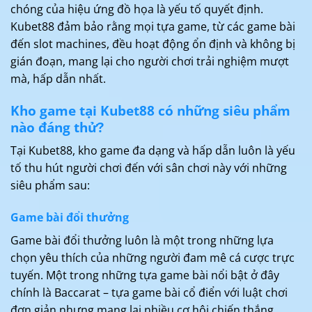
chóng của hiệu ứng đồ họa là yếu tố quyết định.
Kubet88 đảm bảo rằng mọi tựa game, từ các game bài
đến slot machines, đều hoạt động ổn định và không bị
gián đoạn, mang lại cho người chơi trải nghiệm mượt
mà, hấp dẫn nhất.
Kho game tại Kubet88 có những siêu phẩm
nào đáng thử?
Tại Kubet88, kho game đa dạng và hấp dẫn luôn là yếu
tố thu hút người chơi đến với sân chơi này với những
siêu phẩm sau:
Game bài đổi thưởng
Game bài đổi thưởng luôn là một trong những lựa
chọn yêu thích của những người đam mê cá cược trực
tuyến. Một trong những tựa game bài nổi bật ở đây
chính là Baccarat – tựa game bài cổ điển với luật chơi
đơn giản nhưng mang lại nhiều cơ hội chiến thắng.