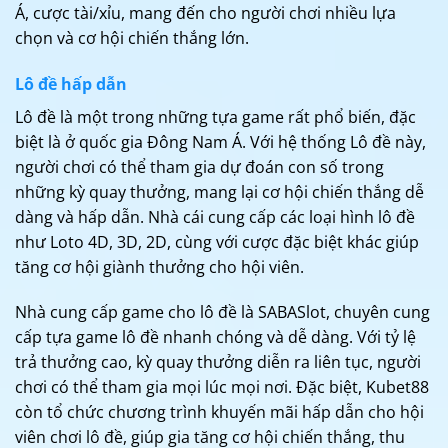
Á, cược tài/xỉu, mang đến cho người chơi nhiều lựa
chọn và cơ hội chiến thắng lớn.
Lô đề hấp dẫn
Lô đề là một trong những tựa game rất phổ biến, đặc
biệt là ở quốc gia Đông Nam Á. Với hệ thống Lô đề này,
người chơi có thể tham gia dự đoán con số trong
những kỳ quay thưởng, mang lại cơ hội chiến thắng dễ
dàng và hấp dẫn. Nhà cái cung cấp các loại hình lô đề
như Loto 4D, 3D, 2D, cùng với cược đặc biệt khác giúp
tăng cơ hội giành thưởng cho hội viên.
Nhà cung cấp game cho lô đề là SABASlot, chuyên cung
cấp tựa game lô đề nhanh chóng và dễ dàng. Với tỷ lệ
trả thưởng cao, kỳ quay thưởng diễn ra liên tục, người
chơi có thể tham gia mọi lúc mọi nơi. Đặc biệt, Kubet88
còn tổ chức chương trình khuyến mãi hấp dẫn cho hội
viên chơi lô đề, giúp gia tăng cơ hội chiến thắng, thu