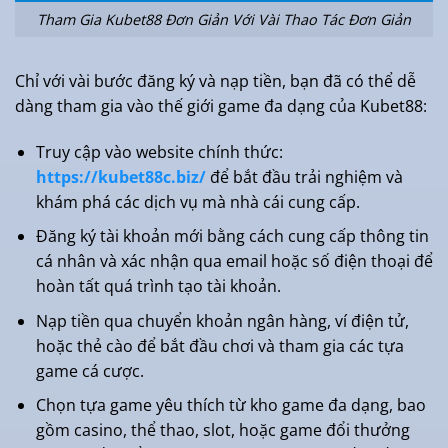
Tham Gia Kubet88 Đơn Giản Với Vài Thao Tác Đơn Giản
Chỉ với vài bước đăng ký và nạp tiền, bạn đã có thể dễ
dàng tham gia vào thế giới game đa dạng của Kubet88:
Truy cập vào website chính thức:
https://kubet88c.biz/
để bắt đầu trải nghiệm và
khám phá các dịch vụ mà nhà cái cung cấp.
Đăng ký tài khoản mới bằng cách cung cấp thông tin
cá nhân và xác nhận qua email hoặc số điện thoại để
hoàn tất quá trình tạo tài khoản.
Nạp tiền qua chuyển khoản ngân hàng, ví điện tử,
hoặc thẻ cào để bắt đầu chơi và tham gia các tựa
game cá cược.
Chọn tựa game yêu thích từ kho game đa dạng, bao
gồm casino, thể thao, slot, hoặc game đổi thưởng