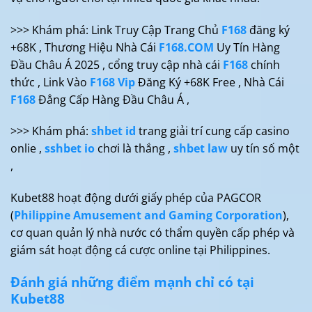
>>> Khám phá:
Link Truy Cập Trang Chủ
F168
đăng ký
+68K , Thương Hiệu Nhà Cái
F168.COM
Uy Tín Hàng
Đầu Châu Á 2025 , cổng truy cập nhà cái
F168
chính
thức , Link Vào
F168 Vip
Đăng Ký +68K Free , Nhà Cái
F168
Đẳng Cấp Hàng Đầu Châu Á ,
>>> Khám phá:
shbet id
trang giải trí cung cấp casino
onlie ,
sshbet io
chơi là thắng ,
shbet law
uy tín số một
,
Kubet88 hoạt động dưới giấy phép của PAGCOR
(
Philippine Amusement and Gaming Corporation
),
cơ quan quản lý nhà nước có thẩm quyền cấp phép và
giám sát hoạt động cá cược online tại Philippines.
Đánh giá những điểm mạnh chỉ có tại
Kubet88