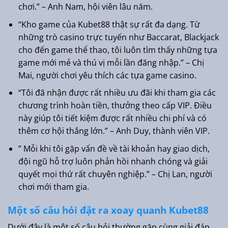
chơi.” – Anh Nam, hội viên lâu năm.
“Kho game của Kubet88 thật sự rất đa dạng. Từ
những trò casino trực tuyến như Baccarat, Blackjack
cho đến game thể thao, tôi luôn tìm thấy những tựa
game mới mẻ và thú vị mỗi lần đăng nhập.” – Chị
Mai, người chơi yêu thích các tựa game casino.
“Tôi đã nhận được rất nhiều ưu đãi khi tham gia các
chương trình hoàn tiền, thưởng theo cấp VIP. Điều
này giúp tôi tiết kiệm được rất nhiều chi phí và có
thêm cơ hội thắng lớn.” – Anh Duy, thành viên VIP.
” Mỗi khi tôi gặp vấn đề về tài khoản hay giao dịch,
đội ngũ hỗ trợ luôn phản hồi nhanh chóng và giải
quyết mọi thứ rất chuyên nghiệp.” – Chị Lan, người
chơi mới tham gia.
Một số câu hỏi đặt ra xoay quanh Kubet88
Dưới đây là một số câu hỏi thường gặp cùng giải đáp