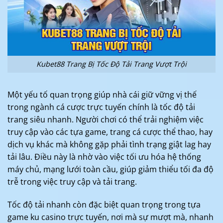
Kubet88 Trang Bị Tốc Độ Tải Trang Vượt Trội
Một yếu tố quan trọng giúp nhà cái giữ vững vị thế
trong ngành cá cược trực tuyến chính là tốc độ tải
trang siêu nhanh. Người chơi có thể trải nghiệm việc
truy cập vào các tựa game, trang cá cược thể thao, hay
dịch vụ khác mà không gặp phải tình trạng giật lag hay
tải lâu. Điều này là nhờ vào việc tối ưu hóa hệ thống
máy chủ, mạng lưới toàn cầu, giúp giảm thiểu tối đa độ
trễ trong việc truy cập và tải trang.
Tốc độ tải nhanh còn đặc biệt quan trọng trong tựa
game ku casino trực tuyến, nơi mà sự mượt mà, nhanh