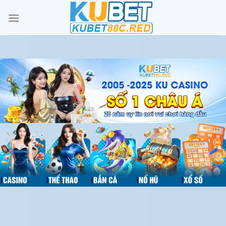
Bỏ
qua
nội
dung