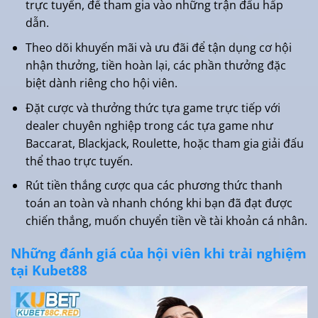
trực tuyến, để tham gia vào những trận đấu hấp
dẫn.
Theo dõi khuyến mãi và ưu đãi để tận dụng cơ hội
nhận thưởng, tiền hoàn lại, các phần thưởng đặc
biệt dành riêng cho hội viên.
Đặt cược và thưởng thức tựa game trực tiếp với
dealer chuyên nghiệp trong các tựa game như
Baccarat, Blackjack, Roulette, hoặc tham gia giải đấu
thể thao trực tuyến.
Rút tiền thắng cược qua các phương thức thanh
toán an toàn và nhanh chóng khi bạn đã đạt được
chiến thắng, muốn chuyển tiền về tài khoản cá nhân.
Những đánh giá của hội viên khi trải nghiệm
tại Kubet88