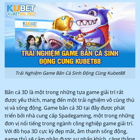
Trải Nghiệm Game Bắn Cá Sinh Động Cùng Kubet88
Bắn cá 3D là một trong những tựa game giải trí rất
được yêu thích, mang đến một trải nghiệm vô cùng thú
vị và sống động. Game bắn cá 3D tại đây được phát
triển bởi nhà cung cấp Spadegaming, một trong những
đơn vị nổi tiếng trong ngành công nghiệp game giải trí.
Với đồ họa 3D cực kỳ đẹp mắt, âm thanh sống động,
game thủ sẽ cảm nhận được sự phấn khích, căng thẳng