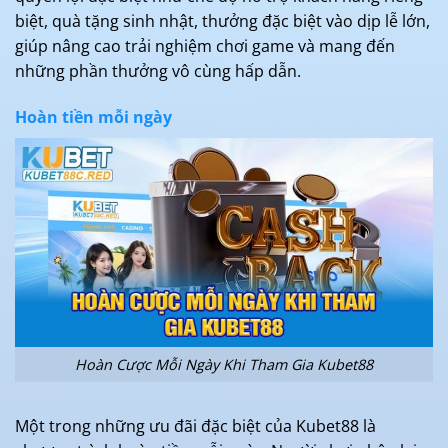
biệt, quà tặng sinh nhật, thưởng đặc biệt vào dịp lễ lớn,
giúp nâng cao trải nghiệm chơi game và mang đến
những phần thưởng vô cùng hấp dẫn.
Hoàn tiền mỗi ngày
Hoàn Cược Mỗi Ngày Khi Tham Gia Kubet88
Một trong những ưu đãi đặc biệt của Kubet88 là