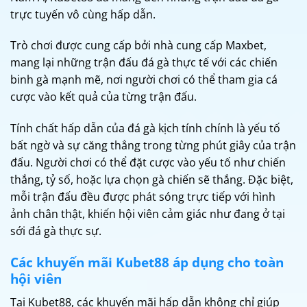
trực tuyến vô cùng hấp dẫn.
Trò chơi được cung cấp bởi nhà cung cấp Maxbet,
mang lại những trận đấu đá gà thực tế với các chiến
binh gà mạnh mẽ, nơi người chơi có thể tham gia cá
cược vào kết quả của từng trận đấu.
Tính chất hấp dẫn của đá gà kịch tính chính là yếu tố
bất ngờ và sự căng thẳng trong từng phút giây của trận
đấu. Người chơi có thể đặt cược vào yếu tố như chiến
thắng, tỷ số, hoặc lựa chọn gà chiến sẽ thắng. Đặc biệt,
mỗi trận đấu đều được phát sóng trực tiếp với hình
ảnh chân thật, khiến hội viên cảm giác như đang ở tại
sới đá gà thực sự.
Các khuyến mãi Kubet88 áp dụng cho toàn
hội viên
Tại Kubet88, các khuyến mãi hấp dẫn không chỉ giúp