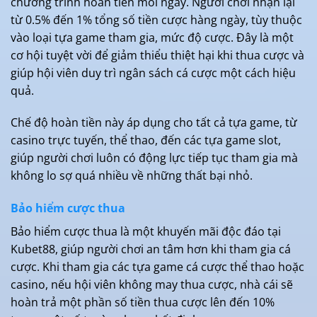
chương trình hoàn tiền mỗi ngày. Người chơi nhận lại
từ 0.5% đến 1% tổng số tiền cược hàng ngày, tùy thuộc
vào loại tựa game tham gia, mức độ cược. Đây là một
cơ hội tuyệt vời để giảm thiểu thiệt hại khi thua cược và
giúp hội viên duy trì ngân sách cá cược một cách hiệu
quả.
Chế độ hoàn tiền này áp dụng cho tất cả tựa game, từ
casino trực tuyến, thể thao, đến các tựa game slot,
giúp người chơi luôn có động lực tiếp tục tham gia mà
không lo sợ quá nhiều về những thất bại nhỏ.
Bảo hiểm cược thua
Bảo hiểm cược thua là một khuyến mãi độc đáo tại
Kubet88, giúp người chơi an tâm hơn khi tham gia cá
cược. Khi tham gia các tựa game cá cược thể thao hoặc
casino, nếu hội viên không may thua cược, nhà cái sẽ
hoàn trả một phần số tiền thua cược lên đến 10%