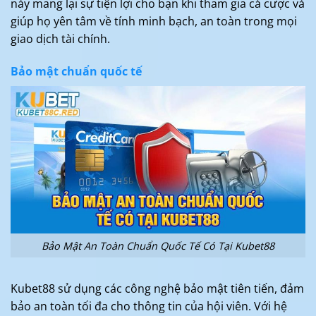
này mang lại sự tiện lợi cho bạn khi tham gia cá cược và
giúp họ yên tâm về tính minh bạch, an toàn trong mọi
giao dịch tài chính.
Bảo mật chuẩn quốc tế
Bảo Mật An Toàn Chuẩn Quốc Tế Có Tại Kubet88
Kubet88 sử dụng các công nghệ bảo mật tiên tiến, đảm
bảo an toàn tối đa cho thông tin của hội viên. Với hệ