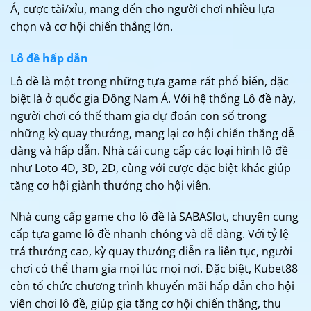
Á, cược tài/xỉu, mang đến cho người chơi nhiều lựa
chọn và cơ hội chiến thắng lớn.
Lô đề hấp dẫn
Lô đề là một trong những tựa game rất phổ biến, đặc
biệt là ở quốc gia Đông Nam Á. Với hệ thống Lô đề này,
người chơi có thể tham gia dự đoán con số trong
những kỳ quay thưởng, mang lại cơ hội chiến thắng dễ
dàng và hấp dẫn. Nhà cái cung cấp các loại hình lô đề
như Loto 4D, 3D, 2D, cùng với cược đặc biệt khác giúp
tăng cơ hội giành thưởng cho hội viên.
Nhà cung cấp game cho lô đề là SABASlot, chuyên cung
cấp tựa game lô đề nhanh chóng và dễ dàng. Với tỷ lệ
trả thưởng cao, kỳ quay thưởng diễn ra liên tục, người
chơi có thể tham gia mọi lúc mọi nơi. Đặc biệt, Kubet88
còn tổ chức chương trình khuyến mãi hấp dẫn cho hội
viên chơi lô đề, giúp gia tăng cơ hội chiến thắng, thu