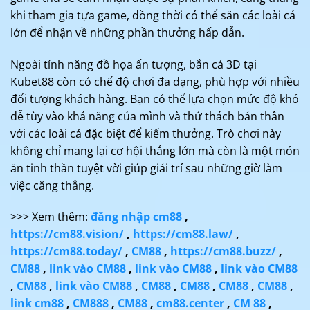
khi tham gia tựa game, đồng thời có thể săn các loài cá
lớn để nhận về những phần thưởng hấp dẫn.
Ngoài tính năng đồ họa ấn tượng, bắn cá 3D tại
Kubet88 còn có chế độ chơi đa dạng, phù hợp với nhiều
đối tượng khách hàng. Bạn có thể lựa chọn mức độ khó
dễ tùy vào khả năng của mình và thử thách bản thân
với các loài cá đặc biệt để kiếm thưởng. Trò chơi này
không chỉ mang lại cơ hội thắng lớn mà còn là một món
ăn tinh thần tuyệt vời giúp giải trí sau những giờ làm
việc căng thẳng.
>>> Xem thêm:
đăng nhập cm88
,
https://cm88.vision/
,
https://cm88.law/
,
https://cm88.today/
,
CM88
,
https://cm88.buzz/
,
CM88
,
link vào CM88
,
link vào CM88
,
link vào CM88
,
CM88
,
link vào CM88
,
CM88
,
CM88
,
CM88
,
CM88
,
link cm88
,
CM888
,
CM88
,
cm88.center
,
CM 88
,