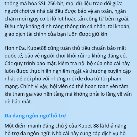
thống mã hóa SSL 256-bit, mọi dữ liệu trao đổi giữa
người chơi và nhà cái đều được bảo vệ an toàn, ngăn
chặn mọi nguy cơ bị lộ lọt hoặc tấn công từ bên ngoài.
Điều này khẳng định rằng thông tin cá nhân, tài khoản,
giao dịch tài chính của bạn luôn được giữ kín.
Hơn nữa, Kubet88 cũng tuân thủ tiêu chuẩn bảo mật
quốc tế, bảo vệ người chơi khỏi rủi ro không đáng có.
Các quy trình bảo mật, kiểm tra nội bộ của nhà cái này
luôn được thực hiện nghiêm ngặt và thường xuyên cập
nhật để đối phó với những mối đe dọa từ tội phạm
mạng. Chính vì vậy, hội viên có thể hoàn toàn yên tâm
khi tham gia vào nền tảng mà không phải lo lắng về vấn
đề bảo mật.
Đa dạng ngôn ngữ hỗ trợ
Một điểm mạnh đáng chú ý của Kubet 88 là khả năng
hỗ trợ đa ngôn ngữ. Nhà cái này cung cấp dịch vụ hỗ