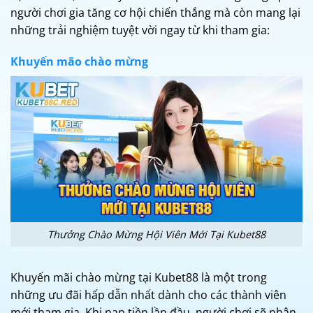
người chơi gia tăng cơ hội chiến thắng mà còn mang lại
những trải nghiệm tuyệt vời ngay từ khi tham gia:
Khuyến mão chào mừng
Thưởng Chào Mừng Hội Viên Mới Tại Kubet88
Khuyến mãi chào mừng tại Kubet88 là một trong
những ưu đãi hấp dẫn nhất dành cho các thành viên
mới tham gia. Khi nạp tiền lần đầu, người chơi sẽ nhận