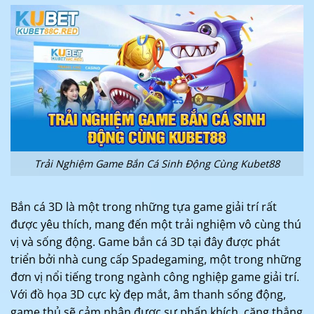
Trải Nghiệm Game Bắn Cá Sinh Động Cùng Kubet88
Bắn cá 3D là một trong những tựa game giải trí rất
được yêu thích, mang đến một trải nghiệm vô cùng thú
vị và sống động. Game bắn cá 3D tại đây được phát
triển bởi nhà cung cấp Spadegaming, một trong những
đơn vị nổi tiếng trong ngành công nghiệp game giải trí.
Với đồ họa 3D cực kỳ đẹp mắt, âm thanh sống động,
game thủ sẽ cảm nhận được sự phấn khích, căng thẳng