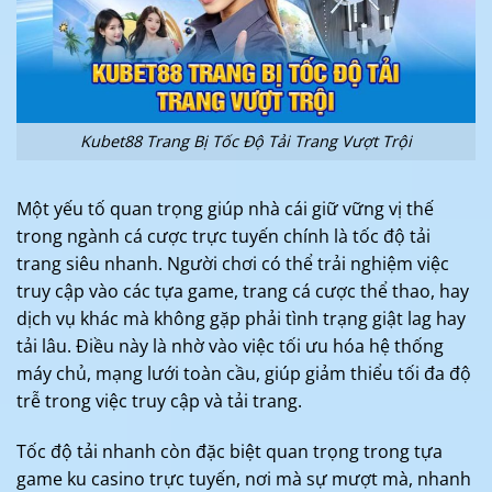
Kubet88 Trang Bị Tốc Độ Tải Trang Vượt Trội
Một yếu tố quan trọng giúp nhà cái giữ vững vị thế
trong ngành cá cược trực tuyến chính là tốc độ tải
trang siêu nhanh. Người chơi có thể trải nghiệm việc
truy cập vào các tựa game, trang cá cược thể thao, hay
dịch vụ khác mà không gặp phải tình trạng giật lag hay
tải lâu. Điều này là nhờ vào việc tối ưu hóa hệ thống
máy chủ, mạng lưới toàn cầu, giúp giảm thiểu tối đa độ
trễ trong việc truy cập và tải trang.
Tốc độ tải nhanh còn đặc biệt quan trọng trong tựa
game ku casino trực tuyến, nơi mà sự mượt mà, nhanh