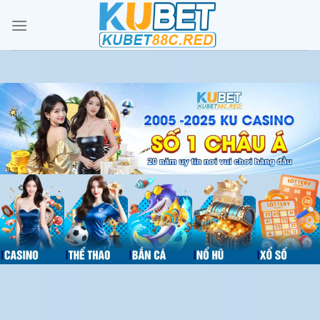
Bỏ
qua
nội
dung