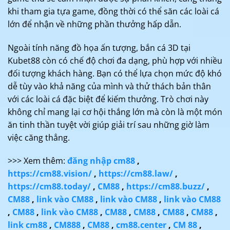
khi tham gia tựa game, đồng thời có thể săn các loài cá
lớn để nhận về những phần thưởng hấp dẫn.
Ngoài tính năng đồ họa ấn tượng, bắn cá 3D tại
Kubet88 còn có chế độ chơi đa dạng, phù hợp với nhiều
đối tượng khách hàng. Bạn có thể lựa chọn mức độ khó
dễ tùy vào khả năng của mình và thử thách bản thân
với các loài cá đặc biệt để kiếm thưởng. Trò chơi này
không chỉ mang lại cơ hội thắng lớn mà còn là một món
ăn tinh thần tuyệt vời giúp giải trí sau những giờ làm
việc căng thẳng.
>>> Xem thêm:
đăng nhập cm88
,
https://cm88.vision/
,
https://cm88.law/
,
https://cm88.today/
,
CM88
,
https://cm88.buzz/
,
CM88
,
link vào CM88
,
link vào CM88
,
link vào CM88
,
CM88
,
link vào CM88
,
CM88
,
CM88
,
CM88
,
CM88
,
link cm88
,
CM888
,
CM88
,
cm88.center
,
CM 88
,