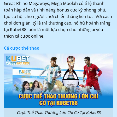
Great Rhino Megaways, Mega Moolah có tỉ lệ thanh
toán hấp dẫn và tính năng bonus cực kỳ phong phú,
tạo cơ hội cho người chơi chiến thắng liên tục. Với cách
chơi đơn giản, tỷ lệ trả thưởng cao, nổ hũ hoành tráng
tại Kubet88 luôn là một lựa chọn cho những ai yêu
thícn cá cược online.
Cá cược thể thao
Cược Thể Thao Thưởng Lớn Chỉ Có Tại Kubet88