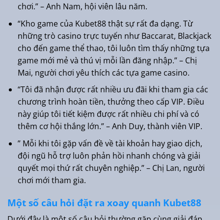
chơi.” – Anh Nam, hội viên lâu năm.
“Kho game của Kubet88 thật sự rất đa dạng. Từ
những trò casino trực tuyến như Baccarat, Blackjack
cho đến game thể thao, tôi luôn tìm thấy những tựa
game mới mẻ và thú vị mỗi lần đăng nhập.” – Chị
Mai, người chơi yêu thích các tựa game casino.
“Tôi đã nhận được rất nhiều ưu đãi khi tham gia các
chương trình hoàn tiền, thưởng theo cấp VIP. Điều
này giúp tôi tiết kiệm được rất nhiều chi phí và có
thêm cơ hội thắng lớn.” – Anh Duy, thành viên VIP.
” Mỗi khi tôi gặp vấn đề về tài khoản hay giao dịch,
đội ngũ hỗ trợ luôn phản hồi nhanh chóng và giải
quyết mọi thứ rất chuyên nghiệp.” – Chị Lan, người
chơi mới tham gia.
Một số câu hỏi đặt ra xoay quanh Kubet88
Dưới đây là một số câu hỏi thường gặp cùng giải đáp