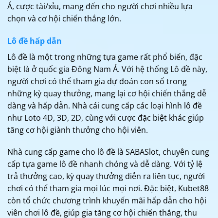
Á, cược tài/xỉu, mang đến cho người chơi nhiều lựa
chọn và cơ hội chiến thắng lớn.
Lô đề hấp dẫn
Lô đề là một trong những tựa game rất phổ biến, đặc
biệt là ở quốc gia Đông Nam Á. Với hệ thống Lô đề này,
người chơi có thể tham gia dự đoán con số trong
những kỳ quay thưởng, mang lại cơ hội chiến thắng dễ
dàng và hấp dẫn. Nhà cái cung cấp các loại hình lô đề
như Loto 4D, 3D, 2D, cùng với cược đặc biệt khác giúp
tăng cơ hội giành thưởng cho hội viên.
Nhà cung cấp game cho lô đề là SABASlot, chuyên cung
cấp tựa game lô đề nhanh chóng và dễ dàng. Với tỷ lệ
trả thưởng cao, kỳ quay thưởng diễn ra liên tục, người
chơi có thể tham gia mọi lúc mọi nơi. Đặc biệt, Kubet88
còn tổ chức chương trình khuyến mãi hấp dẫn cho hội
viên chơi lô đề, giúp gia tăng cơ hội chiến thắng, thu