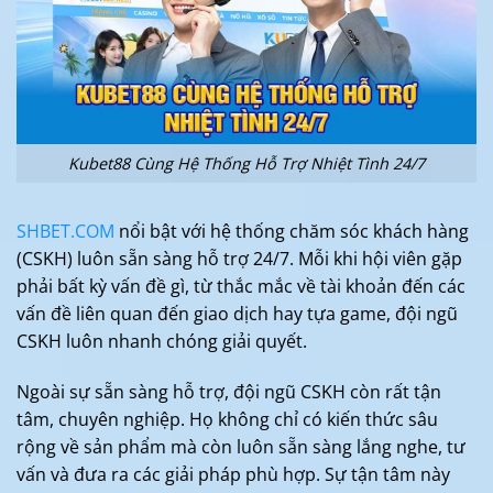
Kubet88 Cùng Hệ Thống Hỗ Trợ Nhiệt Tình 24/7
SHBET.COM
nổi bật với hệ thống chăm sóc khách hàng
(CSKH) luôn sẵn sàng hỗ trợ 24/7. Mỗi khi hội viên gặp
phải bất kỳ vấn đề gì, từ thắc mắc về tài khoản đến các
vấn đề liên quan đến giao dịch hay tựa game, đội ngũ
CSKH luôn nhanh chóng giải quyết.
Ngoài sự sẵn sàng hỗ trợ, đội ngũ CSKH còn rất tận
tâm, chuyên nghiệp. Họ không chỉ có kiến thức sâu
rộng về sản phẩm mà còn luôn sẵn sàng lắng nghe, tư
vấn và đưa ra các giải pháp phù hợp. Sự tận tâm này