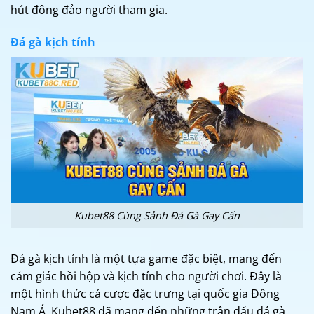
hút đông đảo người tham gia.
Đá gà kịch tính
Kubet88 Cùng Sảnh Đá Gà Gay Cấn
Đá gà kịch tính là một tựa game đặc biệt, mang đến
cảm giác hồi hộp và kịch tính cho người chơi. Đây là
một hình thức cá cược đặc trưng tại quốc gia Đông
Nam Á, Kubet88 đã mang đến những trận đấu đá gà