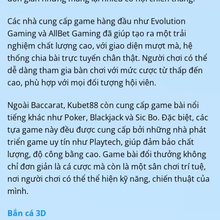
Các nhà cung cấp game hàng đầu như Evolution
Gaming và AllBet Gaming đã giúp tạo ra một trải
nghiệm chất lượng cao, với giao diện mượt mà, hệ
thống chia bài trực tuyến chân thật. Người chơi có thể
dễ dàng tham gia bàn chơi với mức cược từ thấp đến
cao, phù hợp với mọi đối tượng hội viên.
Ngoài Baccarat, Kubet88 còn cung cấp game bài nổi
tiếng khác như Poker, Blackjack và Sic Bo. Đặc biệt, các
tựa game này đều được cung cấp bởi những nhà phát
triển game uy tín như Playtech, giúp đảm bảo chất
lượng, độ công bằng cao. Game bài đổi thưởng không
chỉ đơn giản là cá cược mà còn là một sân chơi trí tuệ,
nơi người chơi có thể thể hiện kỹ năng, chiến thuật của
mình.
Bắn cá 3D