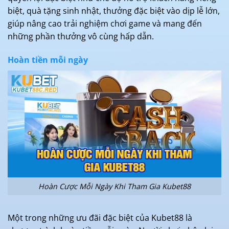
biệt, quà tặng sinh nhật, thưởng đặc biệt vào dịp lễ lớn,
giúp nâng cao trải nghiệm chơi game và mang đến
những phần thưởng vô cùng hấp dẫn.
Hoàn tiền mỗi ngày
Hoàn Cược Mỗi Ngày Khi Tham Gia Kubet88
Một trong những ưu đãi đặc biệt của Kubet88 là