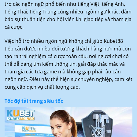
trợ các ngôn ngữ phổ biến như tiếng Việt, tiếng Anh,
tiếng Thái, tiếng Trung cùng nhiều ngôn ngữ khác, đảm
bảo sự thuận tiện cho hội viên khi giao tiếp và tham gia
cá cược.
Việc hỗ trợ nhiều ngôn ngữ không chỉ giúp Kubet88
tiếp cận được nhiều đối tượng khách hàng hơn mà còn
tạo ra trải nghiệm cá cược toàn cầu, nơi người chơi có
thể dễ dàng tìm kiếm thông tin, giải đáp thắc mắc và
tham gia các tựa game mà không gặp phải rào cản
ngôn ngữ. Điều này thể hiện sự chuyên nghiệp, cam kết
cung cấp dịch vụ chất lượng cao.
Tốc độ tải trang siêu tốc