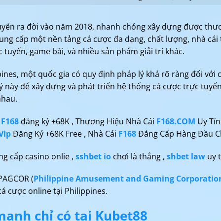
 tuyến ra đời vào năm 2018, nhanh chóng xây dựng được th
 cung cấp một nền tảng cá cược đa dạng, chất lượng, nhà cái
c tuyến, game bài, và nhiều sản phẩm giải trí khác.
pines, một quốc gia có quy định pháp lý khá rõ ràng đối với
 này để xây dựng và phát triển hệ thống cá cược trực tuyến
nhau.
ủ
F168
đăng ký +68K , Thương Hiệu Nhà Cái
F168.COM
Uy Tín
Vip
Đăng Ký +68K Free , Nhà Cái
F168
Đẳng Cấp Hàng Đầu C
ung cấp casino onlie ,
sshbet io
chơi là thắng ,
shbet law
uy t
 PAGCOR (
Philippine Amusement and Gaming Corporatio
 cược online tại Philippines.
ạnh chỉ có tại Kubet88