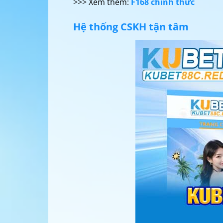
>>> Xem thêm:
F168 chính thức
Hệ thống CSKH tận tâm