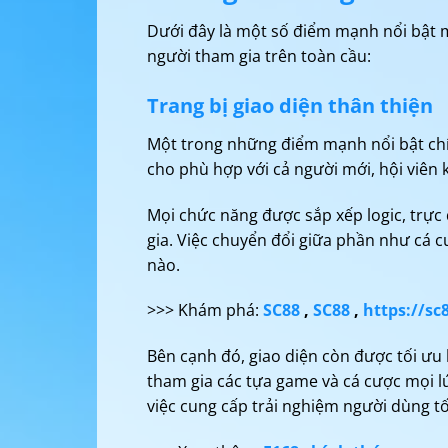
Dưới đây là một số điểm mạnh nổi bật m
người tham gia trên toàn cầu:
Trang bị giao diện thân thiện
Một trong những điểm mạnh nổi bật chính
cho phù hợp với cả người mới, hội viên 
Mọi chức năng được sắp xếp logic, trự
gia. Việc chuyển đổi giữa phần như cá 
nào.
>>> Khám phá:
SC88
,
SC88
,
https://sc
Bên cạnh đó, giao diện còn được tối ưu h
tham gia các tựa game và cá cược mọi lú
việc cung cấp trải nghiệm người dùng tố