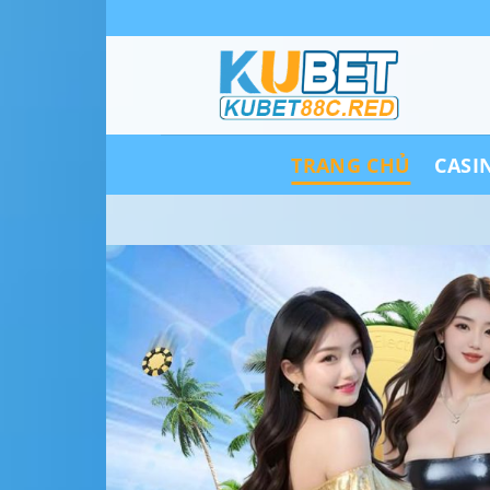
Bỏ
qua
nội
dung
TRANG CHỦ
CASI