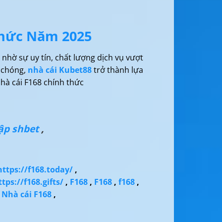
Thức Năm 2025
 nhờ sự uy tín, chất lượng dịch vụ vượt
h chóng,
nhà cái Kubet88
trở thành lựa
nhà cái F168 chính thức
ập shbet
,
https://f168.today/
,
ttps://f168.gifts/
,
F168
,
F168
,
f168
,
,
Nhà cái F168
,