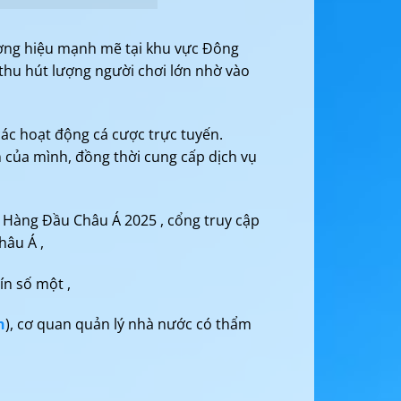
ương hiệu mạnh mẽ tại khu vực Đông
 thu hút lượng người chơi lớn nhờ vào
 các hoạt động cá cược trực tuyến.
 của mình, đồng thời cung cấp dịch vụ
 Hàng Đầu Châu Á 2025 , cổng truy cập
hâu Á ,
ín số một ,
n
), cơ quan quản lý nhà nước có thẩm