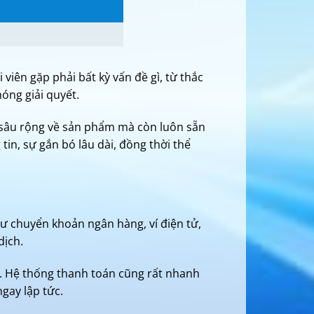
viên gặp phải bất kỳ vấn đề gì, từ thắc
óng giải quyết.
c sâu rộng về sản phẩm mà còn luôn sẵn
in, sự gắn bó lâu dài, đồng thời thể
hư chuyển khoản ngân hàng, ví điện tử,
dịch.
g. Hệ thống thanh toán cũng rất nhanh
ngay lập tức.