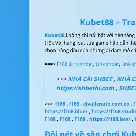
Kubet88 – Tr
Kubet88
không chỉ nổi bật với nền tảng
trội. Với hàng loạt tựa game hấp dẫn,
chọn hàng đầu của những ai đam mê cá
===>
F168
,
Link shbet
,
Link shbet
,
Link s
>>>
NHÀ CÁI SHBET
,
NHÀ C
https://shbethi.com
,
SHBE
>>>
f168
,
f168
,
elvallenato.com.co
,
f
https://f168.blue/
,
https://f168.studi
F168
,
F168
,
F168
,
https://f168.law/
,
Đôi nét về sân chơi Ku