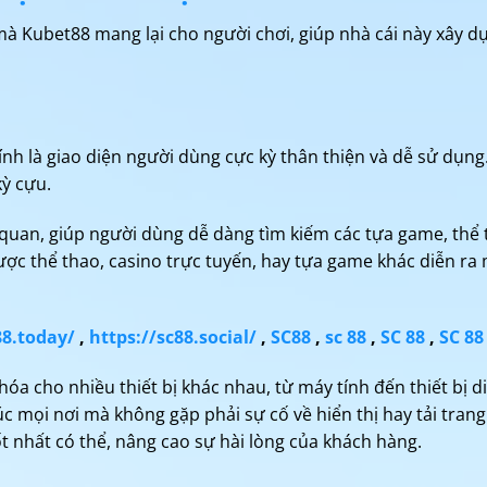
à Kubet88 mang lại cho người chơi, giúp nhà cái này xây dự
 là giao diện người dùng cực kỳ thân thiện và dễ sử dụng. 
kỳ cựu.
c quan, giúp người dùng dễ dàng tìm kiếm các tựa game, th
cược thể thao, casino trực tuyến, hay tựa game khác diễn r
88.today/
,
https://sc88.social/
,
SC88
,
sc 88
,
SC 88
,
SC 88
óa cho nhiều thiết bị khác nhau, từ máy tính đến thiết bị d
c mọi nơi mà không gặp phải sự cố về hiển thị hay tải trang
t nhất có thể, nâng cao sự hài lòng của khách hàng.