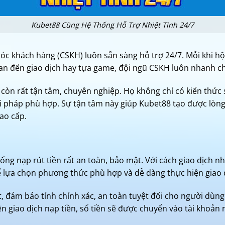
Kubet88 Cùng Hệ Thống Hỗ Trợ Nhiệt Tình 24/7
c khách hàng (CSKH) luôn sẵn sàng hỗ trợ 24/7. Mỗi khi hội 
uan đến giao dịch hay tựa game, đội ngũ CSKH luôn nhanh ch
 còn rất tận tâm, chuyên nghiệp. Họ không chỉ có kiến thứ
ải pháp phù hợp. Sự tận tâm này giúp Kubet88 tạo được lòng t
cao cấp.
ng nạp rút tiền rất an toàn, bảo mật. Với cách giao dịch n
ể lựa chọn phương thức phù hợp và dễ dàng thực hiện giao 
 đảm bảo tính chính xác, an toàn tuyệt đối cho người dùn
ện giao dịch nạp tiền, số tiền sẽ được chuyển vào tài khoản 