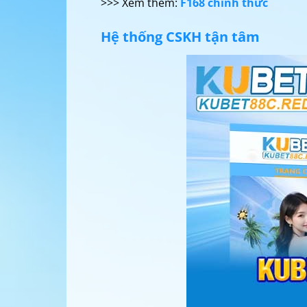
>>> Xem thêm:
F168 chính thức
Hệ thống CSKH tận tâm