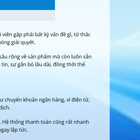
viên gặp phải bất kỳ vấn đề gì, từ thắc
óng giải quyết.
c sâu rộng về sản phẩm mà còn luôn sẵn
in, sự gắn bó lâu dài, đồng thời thể
hư chuyển khoản ngân hàng, ví điện tử,
dịch.
g. Hệ thống thanh toán cũng rất nhanh
ngay lập tức.