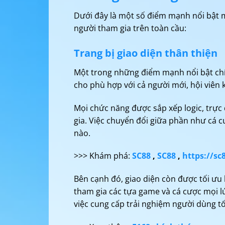
Dưới đây là một số điểm mạnh nổi bật m
người tham gia trên toàn cầu:
Trang bị giao diện thân thiện
Một trong những điểm mạnh nổi bật chính
cho phù hợp với cả người mới, hội viên 
Mọi chức năng được sắp xếp logic, trự
gia. Việc chuyển đổi giữa phần như cá 
nào.
>>> Khám phá:
SC88
,
SC88
,
https://sc
Bên cạnh đó, giao diện còn được tối ưu h
tham gia các tựa game và cá cược mọi lú
việc cung cấp trải nghiệm người dùng tố