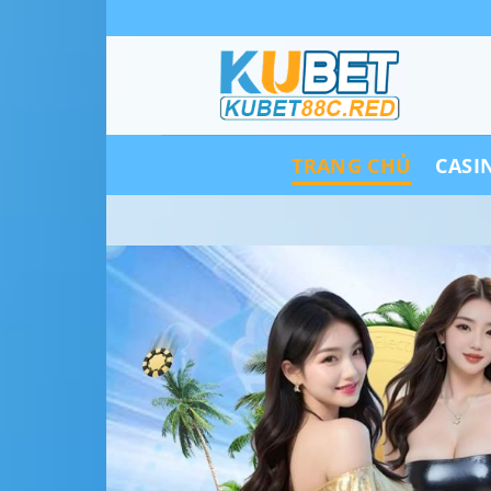
Bỏ
qua
nội
dung
TRANG CHỦ
CASI