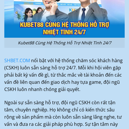
Kubet88 Cùng Hệ Thống Hỗ Trợ Nhiệt Tình 24/7
SHBET.COM
nổi bật với hệ thống chăm sóc khách hàng
(CSKH) luôn sẵn sàng hỗ trợ 24/7. Mỗi khi hội viên gặp
phải bất kỳ vấn đề gì, từ thắc mắc về tài khoản đến các
vấn đề liên quan đến giao dịch hay tựa game, đội ngũ
CSKH luôn nhanh chóng giải quyết.
Ngoài sự sẵn sàng hỗ trợ, đội ngũ CSKH còn rất tận
tâm, chuyên nghiệp. Họ không chỉ có kiến thức sâu
rộng về sản phẩm mà còn luôn sẵn sàng lắng nghe, tư
vấn và đưa ra các giải pháp phù hợp. Sự tận tâm này