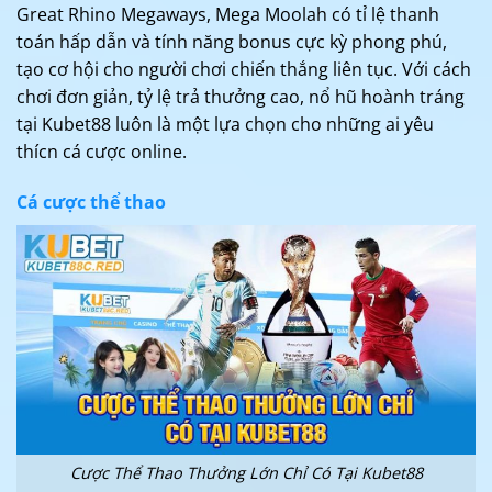
Great Rhino Megaways, Mega Moolah có tỉ lệ thanh
toán hấp dẫn và tính năng bonus cực kỳ phong phú,
tạo cơ hội cho người chơi chiến thắng liên tục. Với cách
chơi đơn giản, tỷ lệ trả thưởng cao, nổ hũ hoành tráng
tại Kubet88 luôn là một lựa chọn cho những ai yêu
thícn cá cược online.
Cá cược thể thao
Cược Thể Thao Thưởng Lớn Chỉ Có Tại Kubet88