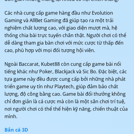
Các nhà cung cấp game hàng đầu như Evolution
Gaming và AllBet Gaming đã giúp tạo ra một trải
nghiệm chất lượng cao, với giao diện mượt mà, hệ
thống chia bài trực tuyến chân thật. Người chơi có thể
dễ dàng tham gia bàn chơi với mức cược từ thấp đến
cao, phù hợp với mọi đối tượng hội viên.
Ngoài Baccarat, Kubet88 còn cung cấp game bài nổi
tiếng khác như Poker, Blackjack và Sic Bo. Đặc biệt, các
tựa game này đều được cung cấp bởi những nhà phát
triển game uy tín như Playtech, giúp đảm bảo chất
lượng, độ công bằng cao. Game bài đổi thưởng không
chỉ đơn giản là cá cược mà còn là một sân chơi trí tuệ,
nơi người chơi có thể thể hiện kỹ năng, chiến thuật của
mình.
Bắn cá 3D