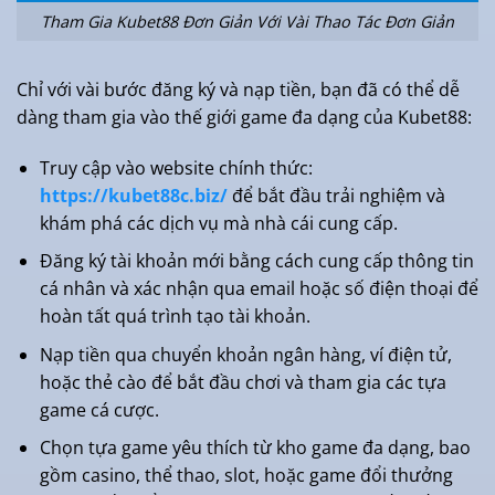
Tham Gia Kubet88 Đơn Giản Với Vài Thao Tác Đơn Giản
Chỉ với vài bước đăng ký và nạp tiền, bạn đã có thể dễ
dàng tham gia vào thế giới game đa dạng của Kubet88:
Truy cập vào website chính thức:
https://kubet88c.biz/
để bắt đầu trải nghiệm và
khám phá các dịch vụ mà nhà cái cung cấp.
Đăng ký tài khoản mới bằng cách cung cấp thông tin
cá nhân và xác nhận qua email hoặc số điện thoại để
hoàn tất quá trình tạo tài khoản.
Nạp tiền qua chuyển khoản ngân hàng, ví điện tử,
hoặc thẻ cào để bắt đầu chơi và tham gia các tựa
game cá cược.
Chọn tựa game yêu thích từ kho game đa dạng, bao
gồm casino, thể thao, slot, hoặc game đổi thưởng