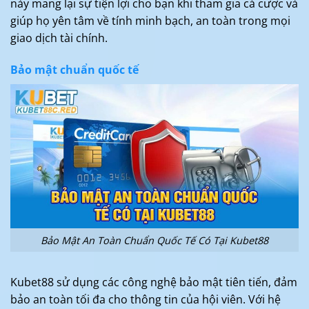
này mang lại sự tiện lợi cho bạn khi tham gia cá cược và
giúp họ yên tâm về tính minh bạch, an toàn trong mọi
giao dịch tài chính.
Bảo mật chuẩn quốc tế
Bảo Mật An Toàn Chuẩn Quốc Tế Có Tại Kubet88
Kubet88 sử dụng các công nghệ bảo mật tiên tiến, đảm
bảo an toàn tối đa cho thông tin của hội viên. Với hệ