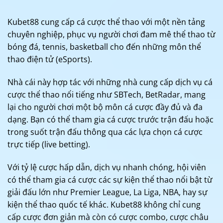
Kubet88 cung cấp cá cược thể thao với một nền tảng
chuyên nghiệp, phục vụ người chơi đam mê thể thao từ
bóng đá, tennis, basketball cho đến những môn thể
thao điện tử (eSports).
Nhà cái này hợp tác với những nhà cung cấp dịch vụ cá
cược thể thao nổi tiếng như SBTech, BetRadar, mang
lại cho người chơi một bộ môn cá cược đầy đủ và đa
dạng. Bạn có thể tham gia cá cược trước trận đấu hoặc
trong suốt trận đấu thông qua các lựa chọn cá cược
trực tiếp (live betting).
Với tỷ lệ cược hấp dẫn, dịch vụ nhanh chóng, hội viên
có thể tham gia cá cược các sự kiện thể thao nổi bật từ
giải đấu lớn như Premier League, La Liga, NBA, hay sự
kiện thể thao quốc tế khác. Kubet88 không chỉ cung
cấp cược đơn giản mà còn có cược combo, cược châu