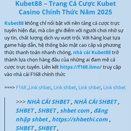
Kubet88 – Trang Cá Cược Kubet
Casino Chính Thức Năm 2025
Kubet88
không chỉ nổi bật với nền tảng cá cược trực
tuyến hiện đại, mà còn ghi điểm với người chơi nhờ sự
uy tín, chất lượng dịch vụ vượt trội. Với hàng loạt tựa
game hấp dẫn, hệ thống bảo mật cao cấp và phương
thức thanh toán nhanh chóng,
nhà cái Kubet88
trở
thành lựa chọn hàng đầu của những ai đam mê cá
cược trực tuyến.
Liên kết
https://f168.limo/
truy cập
vào nhà cái F168 chính thức
===>
F168
,
Link shbet
,
Link shbet
,
Link shbet
,
Link shbet
>>>
NHÀ CÁI SHBET
,
NHÀ CÁI SHBET
,
SHBET
,
SHBET
,
shbet com
,
đăng
nhập shbet
,
https://shbethi.com
,
SHBET
,
SHBET
,