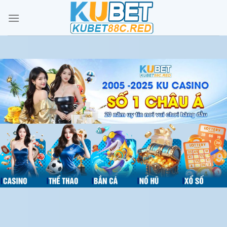
Bỏ
qua
nội
dung