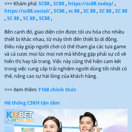
>>> Khám phá:
SC88
,
SC88
,
https://sc88.today/
,
https://sc88.social/
,
SC88
,
sc 88
,
SC 88
,
SC 88
,
SC 88
,
SC 88
,
SC 88
,
SC88
,
Bên cạnh đó, giao diện còn được tối ưu hóa cho nhiều
thiết bị khác nhau, từ máy tính đến thiết bị di động.
Điều này giúp người chơi có thể tham gia các tựa game
và cá cược mọi lúc mọi nơi mà không gặp phải sự cố về
hiển thị hay tải trang. Việc này cũng thể hiện cam kết
trong việc cung cấp trải nghiệm người dùng tốt nhất có
thể, nâng cao sự hài lòng của khách hàng.
>>> Xem thêm:
F168 chính thức
Hệ thống CSKH tận tâm