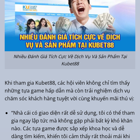
Nhiều Đánh Giá Tích Cực Về Dịch Vụ Và Sản Phẩm Tại
Kubet88
Khi tham gia Kubet88, các hội viên không chỉ tìm thấy
những tựa game hấp dẫn mà còn trải nghiệm dịch vụ
chăm sóc khách hàng tuyệt vời cùng khuyến mãi thú vị:
“Nhà cái có giao diện rất dễ sử dụng, tôi có thể tham
gia ngay lập tức mà không gặp phải bất kỳ khó khăn
nào. Các tựa game được sắp xếp khoa học và dễ
dàng tìm kiếm, khiến tôi cảm thấy rất thoải mái khi