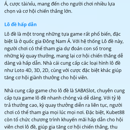
Á, cược tài/xỉu, mang đến cho người chơi nhiều lựa
chọn và cơ hội chiến thắng lớn.
Lô đề hấp dẫn
Lô đề là một trong những tựa game rất phổ biến, đặc
biệt là ở quốc gia Đông Nam Á. Với hệ thống Lô đề này,
người chơi có thể tham gia dự đoán con số trong
những kỳ quay thưởng, mang lại cơ hội chiến thắng dễ
dàng và hấp dẫn. Nhà cái cung cấp các loại hình lô đề
như Loto 4D, 3D, 2D, cùng với cược đặc biệt khác giúp
tăng cơ hội giành thưởng cho hội viên.
Nhà cung cấp game cho lô đề là SABASlot, chuyên cung
cấp tựa game lô đề nhanh chóng và dễ dàng. Với tỷ lệ
trả thưởng cao, kỳ quay thưởng diễn ra liên tục, người
chơi có thể tham gia mọi lúc mọi nơi. Đặc biệt, Kubet88
còn tổ chức chương trình khuyến mãi hấp dẫn cho hội
viên chơi lô đề, giúp gia tăng cơ hội chiến thắng, thu