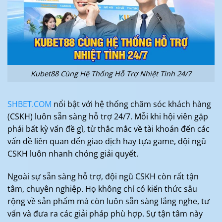
Kubet88 Cùng Hệ Thống Hỗ Trợ Nhiệt Tình 24/7
SHBET.COM
nổi bật với hệ thống chăm sóc khách hàng
(CSKH) luôn sẵn sàng hỗ trợ 24/7. Mỗi khi hội viên gặp
phải bất kỳ vấn đề gì, từ thắc mắc về tài khoản đến các
vấn đề liên quan đến giao dịch hay tựa game, đội ngũ
CSKH luôn nhanh chóng giải quyết.
Ngoài sự sẵn sàng hỗ trợ, đội ngũ CSKH còn rất tận
tâm, chuyên nghiệp. Họ không chỉ có kiến thức sâu
rộng về sản phẩm mà còn luôn sẵn sàng lắng nghe, tư
vấn và đưa ra các giải pháp phù hợp. Sự tận tâm này