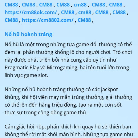
CM88
,
CM88
,
CM88
,
CM88
,
cm88
,
CM88
,
CM88
,
https://cm88ok.com/
,
CM88
,
cm88
,
CM88
,
CM88
,
CM88
,
https://cm8802.com/
,
CM88
,
Nổ hũ hoành tráng
Nổ hũ là một trong những tựa game đổi thưởng có thể
đem lại phần thưởng khổng lồ cho người chơi. Trò chơi
này được phát triển bởi nhà cung cấp uy tín như
Pragmatic Play và Microgaming, hai tên tuổi lớn trong
lĩnh vực game slot.
Những nổ hũ hoành tráng thường có các jackpot
khủng, khi hội viên may mắn trúng thưởng, giải thưởng
có thể lên đến hàng triệu đồng, tạo ra một cơn sốt
thực sự trong cộng đồng game thủ.
Cảm giác hồi hộp, phấn khích khi quay hũ sẽ khiến bạn
không thể rời mắt khỏi màn hình. Những tựa game như