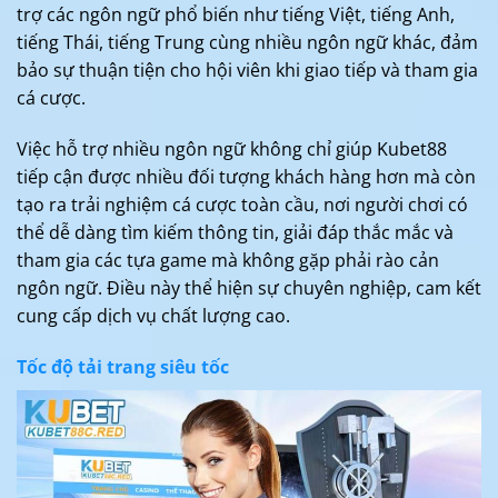
trợ các ngôn ngữ phổ biến như tiếng Việt, tiếng Anh,
tiếng Thái, tiếng Trung cùng nhiều ngôn ngữ khác, đảm
bảo sự thuận tiện cho hội viên khi giao tiếp và tham gia
cá cược.
Việc hỗ trợ nhiều ngôn ngữ không chỉ giúp Kubet88
tiếp cận được nhiều đối tượng khách hàng hơn mà còn
tạo ra trải nghiệm cá cược toàn cầu, nơi người chơi có
thể dễ dàng tìm kiếm thông tin, giải đáp thắc mắc và
tham gia các tựa game mà không gặp phải rào cản
ngôn ngữ. Điều này thể hiện sự chuyên nghiệp, cam kết
cung cấp dịch vụ chất lượng cao.
Tốc độ tải trang siêu tốc