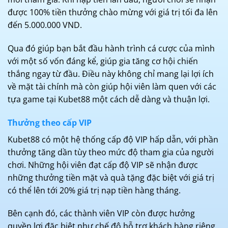
được 100% tiền thưởng chào mừng với giá trị tối đa lên
đến 5.000.000 VND.
Qua đó giúp bạn bắt đầu hành trình cá cược của mình
với một số vốn đáng kể, giúp gia tăng cơ hội chiến
thắng ngay từ đầu. Điều này không chỉ mang lại lợi ích
về mặt tài chính mà còn giúp hội viên làm quen với các
tựa game tại Kubet88 một cách dễ dàng và thuận lợi.
Thưởng theo cấp VIP
Kubet88 có một hệ thống cấp độ VIP hấp dẫn, với phần
thưởng tăng dần tùy theo mức độ tham gia của người
chơi. Những hội viên đạt cấp độ VIP sẽ nhận được
những thưởng tiền mặt và quà tặng đặc biệt với giá trị
có thể lên tới 20% giá trị nạp tiền hàng tháng.
Bên cạnh đó, các thành viên VIP còn được hưởng
quyền lợi đặc biệt như chế độ hỗ trợ khách hàng riêng