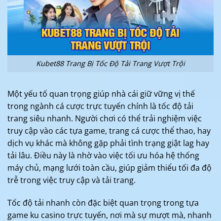
Kubet88 Trang Bị Tốc Độ Tải Trang Vượt Trội
Một yếu tố quan trọng giúp nhà cái giữ vững vị thế
trong ngành cá cược trực tuyến chính là tốc độ tải
trang siêu nhanh. Người chơi có thể trải nghiệm việc
truy cập vào các tựa game, trang cá cược thể thao, hay
dịch vụ khác mà không gặp phải tình trạng giật lag hay
tải lâu. Điều này là nhờ vào việc tối ưu hóa hệ thống
máy chủ, mạng lưới toàn cầu, giúp giảm thiểu tối đa độ
trễ trong việc truy cập và tải trang.
Tốc độ tải nhanh còn đặc biệt quan trọng trong tựa
game ku casino trực tuyến, nơi mà sự mượt mà, nhanh