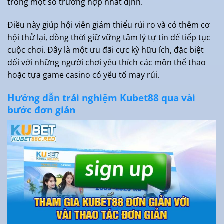
trong một số trường hợp nhất định.
Điều này giúp hội viên giảm thiểu rủi ro và có thêm cơ
hội thử lại, đồng thời giữ vững tâm lý tự tin để tiếp tục
cuộc chơi. Đây là một ưu đãi cực kỳ hữu ích, đặc biệt
đối với những người chơi yêu thích các môn thể thao
hoặc tựa game casino có yếu tố may rủi.
Hướng dẫn trải nghiệm Kubet88 qua vài
bước đơn giản