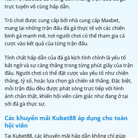
trực tuyến vô cùng hấp dẫn.
Trò chơi được cung cấp bởi nhà cung cấp Maxbet,
mang lại những trận đấu đá gà thực tế với các chiến
binh gà mạnh mẽ, nơi người chơi có thể tham gia cá
cược vào kết quả của từng trận đấu.
Tính chất hấp dẫn của đá gà kịch tính chính là yếu tố
bất ngờ và sự căng thẳng trong từng phút giây của trận
đấu. Người chơi có thể đặt cược vào yếu tố như chiến
thắng, tỷ số, hoặc lựa chọn gà chiến sẽ thắng. Đặc biệt,
mỗi trận đấu đều được phát sóng trực tiếp với hình
ảnh chân thật, khiến hội viên cảm giác như đang ở tại
sới đá gà thực sự.
Các khuyến mãi Kubet88 áp dụng cho toàn
hội viên
Tại Kubet88, các khuyến mãi hấp dẫn không chỉ giúp