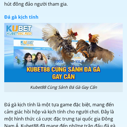
hút đông đảo người tham gia.
Đá gà kịch tính
Kubet88 Cùng Sảnh Đá Gà Gay Cấn
Đá gà kịch tính là một tựa game đặc biệt, mang đến
cảm giác hồi hộp và kịch tính cho người chơi. Đây là
một hình thức cá cược đặc trưng tại quốc gia Đông
Nam Á, Kubet88 đã mang đến những trận đấu đá gà