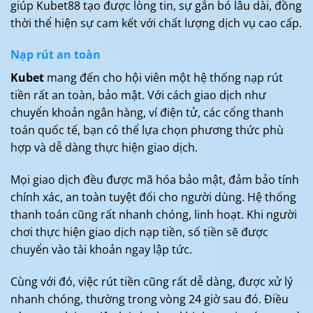
giúp Kubet88 tạo được lòng tin, sự gắn bó lâu dài, đồng
thời thể hiện sự cam kết với chất lượng dịch vụ cao cấp.
Nạp rút an toàn
Kubet
mang đến cho hội viên một hệ thống nạp rút
tiền rất an toàn, bảo mật. Với cách giao dịch như
chuyển khoản ngân hàng, ví điện tử, các cổng thanh
toán quốc tế, bạn có thể lựa chọn phương thức phù
hợp và dễ dàng thực hiện giao dịch.
Mọi giao dịch đều được mã hóa bảo mật, đảm bảo tính
chính xác, an toàn tuyệt đối cho người dùng. Hệ thống
thanh toán cũng rất nhanh chóng, linh hoạt. Khi người
chơi thực hiện giao dịch nạp tiền, số tiền sẽ được
chuyển vào tài khoản ngay lập tức.
Cùng với đó, việc rút tiền cũng rất dễ dàng, được xử lý
nhanh chóng, thường trong vòng 24 giờ sau đó. Điều