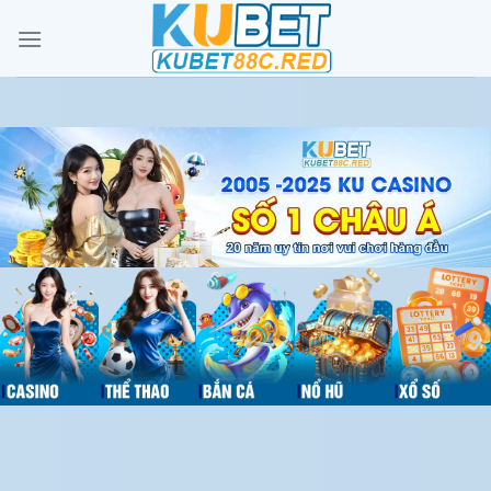
Bỏ
qua
nội
dung