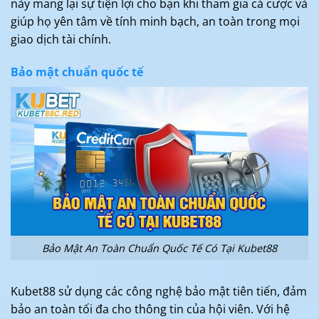
này mang lại sự tiện lợi cho bạn khi tham gia cá cược và
giúp họ yên tâm về tính minh bạch, an toàn trong mọi
giao dịch tài chính.
Bảo mật chuẩn quốc tế
Bảo Mật An Toàn Chuẩn Quốc Tế Có Tại Kubet88
Kubet88 sử dụng các công nghệ bảo mật tiên tiến, đảm
bảo an toàn tối đa cho thông tin của hội viên. Với hệ