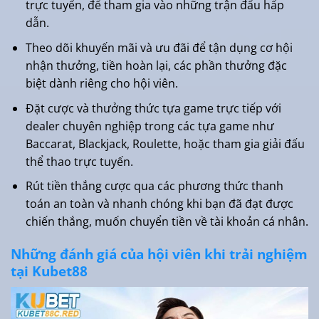
trực tuyến, để tham gia vào những trận đấu hấp
dẫn.
Theo dõi khuyến mãi và ưu đãi để tận dụng cơ hội
nhận thưởng, tiền hoàn lại, các phần thưởng đặc
biệt dành riêng cho hội viên.
Đặt cược và thưởng thức tựa game trực tiếp với
dealer chuyên nghiệp trong các tựa game như
Baccarat, Blackjack, Roulette, hoặc tham gia giải đấu
thể thao trực tuyến.
Rút tiền thắng cược qua các phương thức thanh
toán an toàn và nhanh chóng khi bạn đã đạt được
chiến thắng, muốn chuyển tiền về tài khoản cá nhân.
Những đánh giá của hội viên khi trải nghiệm
tại Kubet88