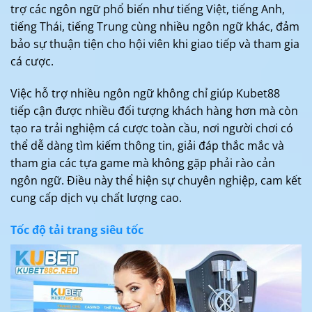
trợ các ngôn ngữ phổ biến như tiếng Việt, tiếng Anh,
tiếng Thái, tiếng Trung cùng nhiều ngôn ngữ khác, đảm
bảo sự thuận tiện cho hội viên khi giao tiếp và tham gia
cá cược.
Việc hỗ trợ nhiều ngôn ngữ không chỉ giúp Kubet88
tiếp cận được nhiều đối tượng khách hàng hơn mà còn
tạo ra trải nghiệm cá cược toàn cầu, nơi người chơi có
thể dễ dàng tìm kiếm thông tin, giải đáp thắc mắc và
tham gia các tựa game mà không gặp phải rào cản
ngôn ngữ. Điều này thể hiện sự chuyên nghiệp, cam kết
cung cấp dịch vụ chất lượng cao.
Tốc độ tải trang siêu tốc