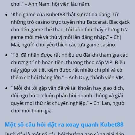
chơi.” – Anh Nam, hội viên lâu năm.
“Kho game của Kubet88 thật sự rất đa dạng. Từ
những trò casino trực tuyến như Baccarat, Blackjack
cho đến game thể thao, tôi luôn tìm thấy những tựa
game mới mẻ và thú vị mỗi lần đăng nhập.” – Chị
Mai, người chơi yêu thích các tựa game casino.
“Tôi đã nhận được rất nhiều ưu đãi khi tham gia các
chương trình hoàn tiền, thưởng theo cấp VIP. Điều
này giúp tôi tiết kiệm được rất nhiều chi phí và có
thêm cơ hội thắng lớn.” – Anh Duy, thành viên VIP.
” Mỗi khi tôi gặp vấn đề về tài khoản hay giao dịch,
đội ngũ hỗ trợ luôn phản hồi nhanh chóng và giải
quyết mọi thứ rất chuyên nghiệp.” – Chị Lan, người
chơi mới tham gia.
Một số câu hỏi đặt ra xoay quanh Kubet88
Dưới đây là một số câu hỏi thường gặp cùng giải đáp