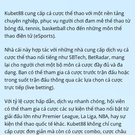
Kubet88 cung cấp cá cược thể thao với một nền tảng
chuyên nghiệp, phục vụ người chơi đam mê thể thao từ
bóng đá, tennis, basketball cho đến những môn thể
thao điện tử (eSports).
Nhà cái này hợp tác với những nhà cung cấp dịch vụ cá
cược thể thao nổi tiếng như SBTech, BetRadar, mang
lại cho người chơi một bộ môn cá cược đầy đủ và đa
dạng. Bạn có thể tham gia cá cược trước trận đấu hoặc
trong suốt trận đấu thông qua các lựa chọn cá cược
trực tiếp (live betting).
Với tỷ lệ cược hấp dẫn, dịch vụ nhanh chóng, hội viên
có thể tham gia cá cược các sự kiện thể thao nổi bật từ
giải đấu lớn như Premier League, La Liga, NBA, hay sự
kiện thể thao quốc tế khác. Kubet88 không chỉ cung
cấp cược đơn giản mà còn có cược combo, cược châu