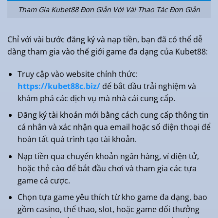
Tham Gia Kubet88 Đơn Giản Với Vài Thao Tác Đơn Giản
Chỉ với vài bước đăng ký và nạp tiền, bạn đã có thể dễ
dàng tham gia vào thế giới game đa dạng của Kubet88:
Truy cập vào website chính thức:
https://kubet88c.biz/
để bắt đầu trải nghiệm và
khám phá các dịch vụ mà nhà cái cung cấp.
Đăng ký tài khoản mới bằng cách cung cấp thông tin
cá nhân và xác nhận qua email hoặc số điện thoại để
hoàn tất quá trình tạo tài khoản.
Nạp tiền qua chuyển khoản ngân hàng, ví điện tử,
hoặc thẻ cào để bắt đầu chơi và tham gia các tựa
game cá cược.
Chọn tựa game yêu thích từ kho game đa dạng, bao
gồm casino, thể thao, slot, hoặc game đổi thưởng