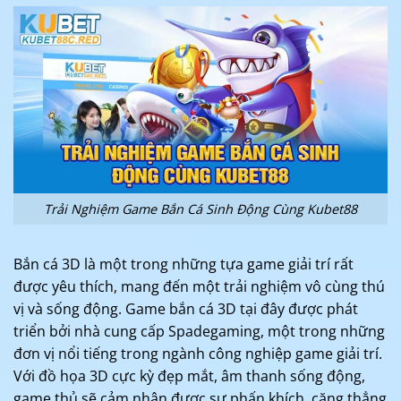
Trải Nghiệm Game Bắn Cá Sinh Động Cùng Kubet88
Bắn cá 3D là một trong những tựa game giải trí rất
được yêu thích, mang đến một trải nghiệm vô cùng thú
vị và sống động. Game bắn cá 3D tại đây được phát
triển bởi nhà cung cấp Spadegaming, một trong những
đơn vị nổi tiếng trong ngành công nghiệp game giải trí.
Với đồ họa 3D cực kỳ đẹp mắt, âm thanh sống động,
game thủ sẽ cảm nhận được sự phấn khích, căng thẳng