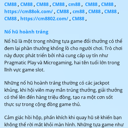
CM88
,
CM88
,
CM88
,
CM88
,
cm88
,
CM88
,
CM88
,
https://cm88ok.com/
,
CM88
,
cm88
,
CM88
,
CM88
,
CM88
,
https://cm8802.com/
,
CM88
,
Nổ hũ hoành tráng
Nổ hũ là một trong những tựa game đổi thưởng có thể
đem lại phần thưởng khổng lồ cho người chơi. Trò chơi
này được phát triển bởi nhà cung cấp uy tín như
Pragmatic Play và Microgaming, hai tên tuổi lớn trong
lĩnh vực game slot.
Những nổ hũ hoành tráng thường có các jackpot
khủng, khi hội viên may mắn trúng thưởng, giải thưởng
có thể lên đến hàng triệu đồng, tạo ra một cơn sốt
thực sự trong cộng đồng game thủ.
Cảm giác hồi hộp, phấn khích khi quay hũ sẽ khiến bạn
không thể rời mắt khỏi màn hình. Những tựa game như