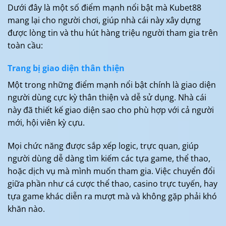
Dưới đây là một số điểm mạnh nổi bật mà Kubet88
mang lại cho người chơi, giúp nhà cái này xây dựng
được lòng tin và thu hút hàng triệu người tham gia trên
toàn cầu:
Trang bị giao diện thân thiện
Một trong những điểm mạnh nổi bật chính là giao diện
người dùng cực kỳ thân thiện và dễ sử dụng. Nhà cái
này đã thiết kế giao diện sao cho phù hợp với cả người
mới, hội viên kỳ cựu.
Mọi chức năng được sắp xếp logic, trực quan, giúp
người dùng dễ dàng tìm kiếm các tựa game, thể thao,
hoặc dịch vụ mà mình muốn tham gia. Việc chuyển đổi
giữa phần như cá cược thể thao, casino trực tuyến, hay
tựa game khác diễn ra mượt mà và không gặp phải khó
khăn nào.