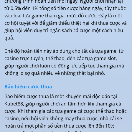
chương trình hoàn tiền mỗi ngày. Người chơi nhận lại
từ 0.5% đến 1% tổng số tiền cược hàng ngày, tùy thuộc
vào loại tựa game tham gia, mức độ cược. Đây là một
cơ hội tuyệt vời để giảm thiểu thiệt hại khi thua cược và
giúp hội viên duy trì ngân sách cá cược một cách hiệu
quả.
Chế độ hoàn tiền này áp dụng cho tất cả tựa game, từ
casino trực tuyến, thể thao, đến các tựa game slot,
giúp người chơi luôn có động lực tiếp tục tham gia mà
không lo sợ quá nhiều về những thất bại nhỏ.
Bảo hiểm cược thua
Bảo hiểm cược thua là một khuyến mãi độc đáo tại
Kubet88, giúp người chơi an tâm hơn khi tham gia cá
cược. Khi tham gia các tựa game cá cược thể thao hoặc
casino, nếu hội viên không may thua cược, nhà cái sẽ
hoàn trả một phần số tiền thua cược lên đến 10%