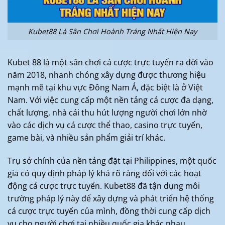
Kubet88 Là Sân Chơi Hoành Tráng Nhất Hiện Nay
Kubet 88 là một sân chơi cá cược trực tuyến ra đời vào
năm 2018, nhanh chóng xây dựng được thương hiệu
mạnh mẽ tại khu vực Đông Nam Á, đặc biệt là ở Việt
Nam. Với việc cung cấp một nền tảng cá cược đa dạng,
chất lượng, nhà cái thu hút lượng người chơi lớn nhờ
vào các dịch vụ cá cược thể thao, casino trực tuyến,
game bài, và nhiều sản phẩm giải trí khác.
Trụ sở chính của nền tảng đặt tại Philippines, một quốc
gia có quy định pháp lý khá rõ ràng đối với các hoạt
động cá cược trực tuyến. Kubet88 đã tận dụng môi
trường pháp lý này để xây dựng và phát triển hệ thống
cá cược trực tuyến của mình, đồng thời cung cấp dịch
vụ cho người chơi tại nhiều quốc gia khác nhau.