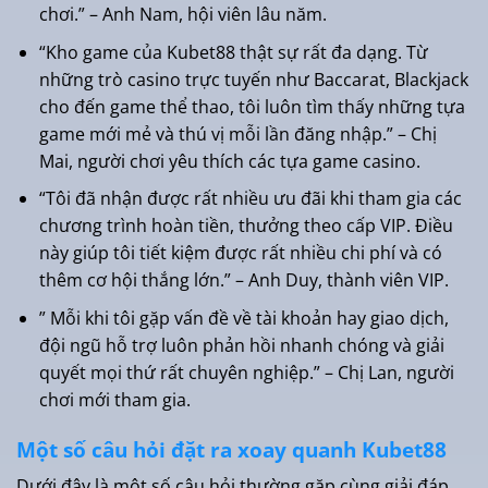
chơi.” – Anh Nam, hội viên lâu năm.
“Kho game của Kubet88 thật sự rất đa dạng. Từ
những trò casino trực tuyến như Baccarat, Blackjack
cho đến game thể thao, tôi luôn tìm thấy những tựa
game mới mẻ và thú vị mỗi lần đăng nhập.” – Chị
Mai, người chơi yêu thích các tựa game casino.
“Tôi đã nhận được rất nhiều ưu đãi khi tham gia các
chương trình hoàn tiền, thưởng theo cấp VIP. Điều
này giúp tôi tiết kiệm được rất nhiều chi phí và có
thêm cơ hội thắng lớn.” – Anh Duy, thành viên VIP.
” Mỗi khi tôi gặp vấn đề về tài khoản hay giao dịch,
đội ngũ hỗ trợ luôn phản hồi nhanh chóng và giải
quyết mọi thứ rất chuyên nghiệp.” – Chị Lan, người
chơi mới tham gia.
Một số câu hỏi đặt ra xoay quanh Kubet88
Dưới đây là một số câu hỏi thường gặp cùng giải đáp