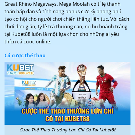
Great Rhino Megaways, Mega Moolah có tỉ lệ thanh
toán hấp dẫn và tính năng bonus cực kỳ phong phú,
tạo cơ hội cho người chơi chiến thắng liên tục. Với cách
chơi đơn giản, tỷ lệ trả thưởng cao, nổ hũ hoành tráng
tại Kubet88 luôn là một lựa chọn cho những ai yêu
thícn cá cược online.
Cá cược thể thao
Cược Thể Thao Thưởng Lớn Chỉ Có Tại Kubet88