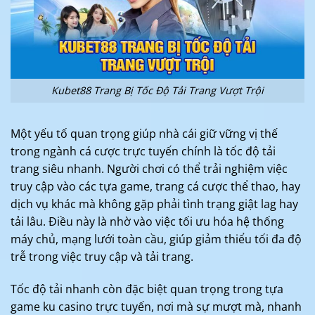
Kubet88 Trang Bị Tốc Độ Tải Trang Vượt Trội
Một yếu tố quan trọng giúp nhà cái giữ vững vị thế
trong ngành cá cược trực tuyến chính là tốc độ tải
trang siêu nhanh. Người chơi có thể trải nghiệm việc
truy cập vào các tựa game, trang cá cược thể thao, hay
dịch vụ khác mà không gặp phải tình trạng giật lag hay
tải lâu. Điều này là nhờ vào việc tối ưu hóa hệ thống
máy chủ, mạng lưới toàn cầu, giúp giảm thiểu tối đa độ
trễ trong việc truy cập và tải trang.
Tốc độ tải nhanh còn đặc biệt quan trọng trong tựa
game ku casino trực tuyến, nơi mà sự mượt mà, nhanh