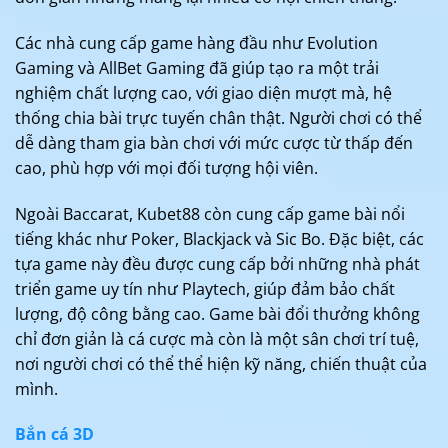
Các nhà cung cấp game hàng đầu như Evolution
Gaming và AllBet Gaming đã giúp tạo ra một trải
nghiệm chất lượng cao, với giao diện mượt mà, hệ
thống chia bài trực tuyến chân thật. Người chơi có thể
dễ dàng tham gia bàn chơi với mức cược từ thấp đến
cao, phù hợp với mọi đối tượng hội viên.
Ngoài Baccarat, Kubet88 còn cung cấp game bài nổi
tiếng khác như Poker, Blackjack và Sic Bo. Đặc biệt, các
tựa game này đều được cung cấp bởi những nhà phát
triển game uy tín như Playtech, giúp đảm bảo chất
lượng, độ công bằng cao. Game bài đổi thưởng không
chỉ đơn giản là cá cược mà còn là một sân chơi trí tuệ,
nơi người chơi có thể thể hiện kỹ năng, chiến thuật của
mình.
Bắn cá 3D