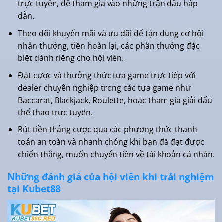
trực tuyến, để tham gia vào những trận đấu hấp
dẫn.
Theo dõi khuyến mãi và ưu đãi để tận dụng cơ hội
nhận thưởng, tiền hoàn lại, các phần thưởng đặc
biệt dành riêng cho hội viên.
Đặt cược và thưởng thức tựa game trực tiếp với
dealer chuyên nghiệp trong các tựa game như
Baccarat, Blackjack, Roulette, hoặc tham gia giải đấu
thể thao trực tuyến.
Rút tiền thắng cược qua các phương thức thanh
toán an toàn và nhanh chóng khi bạn đã đạt được
chiến thắng, muốn chuyển tiền về tài khoản cá nhân.
Những đánh giá của hội viên khi trải nghiệm
tại Kubet88