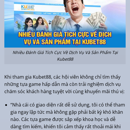
Nhiều Đánh Giá Tích Cực Về Dịch Vụ Và Sản Phẩm Tại
Kubet88
Khi tham gia Kubet88, các hội viên không chỉ tìm thấy
những tựa game hấp dẫn mà còn trải nghiệm dịch vụ
chăm sóc khách hàng tuyệt vời cùng khuyến mãi thú vị:
“Nhà cái có giao diện rất dễ sử dụng, tôi có thể tham
gia ngay lập tức mà không gặp phải bất kỳ khó khăn
nào. Các tựa game được sắp xếp khoa học và dễ
dàng tìm kiếm, khiến tôi cảm thấy rất thoải mái khi