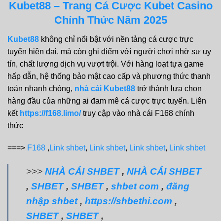
Kubet88 – Trang Cá Cược Kubet Casino
Chính Thức Năm 2025
Kubet88
không chỉ nổi bật với nền tảng cá cược trực
tuyến hiện đại, mà còn ghi điểm với người chơi nhờ sự uy
tín, chất lượng dịch vụ vượt trội. Với hàng loạt tựa game
hấp dẫn, hệ thống bảo mật cao cấp và phương thức thanh
toán nhanh chóng,
nhà cái Kubet88
trở thành lựa chọn
hàng đầu của những ai đam mê cá cược trực tuyến.
Liên
kết
https://f168.limo/
truy cập vào nhà cái F168 chính
thức
===>
F168
,
Link shbet
,
Link shbet
,
Link shbet
,
Link shbet
>>>
NHÀ CÁI SHBET
,
NHÀ CÁI SHBET
,
SHBET
,
SHBET
,
shbet com
,
đăng
nhập shbet
,
https://shbethi.com
,
SHBET
,
SHBET
,