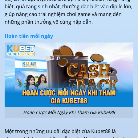
biệt, quà tặng sinh nhật, thưởng đặc biệt vào dịp lễ lớn,
giúp nâng cao trải nghiệm chơi game và mang đến
những phần thưởng vô cùng hấp dẫn.
Hoàn tiền mỗi ngày
Hoàn Cược Mỗi Ngày Khi Tham Gia Kubet88
Một trong những ưu đãi đặc biệt của Kubet88 là