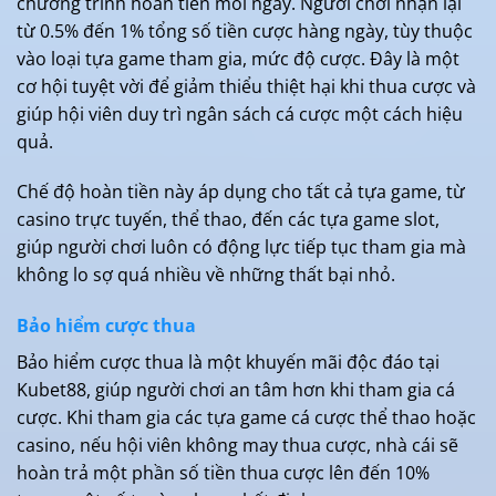
chương trình hoàn tiền mỗi ngày. Người chơi nhận lại
từ 0.5% đến 1% tổng số tiền cược hàng ngày, tùy thuộc
vào loại tựa game tham gia, mức độ cược. Đây là một
cơ hội tuyệt vời để giảm thiểu thiệt hại khi thua cược và
giúp hội viên duy trì ngân sách cá cược một cách hiệu
quả.
Chế độ hoàn tiền này áp dụng cho tất cả tựa game, từ
casino trực tuyến, thể thao, đến các tựa game slot,
giúp người chơi luôn có động lực tiếp tục tham gia mà
không lo sợ quá nhiều về những thất bại nhỏ.
Bảo hiểm cược thua
Bảo hiểm cược thua là một khuyến mãi độc đáo tại
Kubet88, giúp người chơi an tâm hơn khi tham gia cá
cược. Khi tham gia các tựa game cá cược thể thao hoặc
casino, nếu hội viên không may thua cược, nhà cái sẽ
hoàn trả một phần số tiền thua cược lên đến 10%