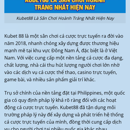
Kubet88 Là Sân Chơi Hoành Tráng Nhất Hiện Nay
Kubet 88 là một sân chơi cá cược trực tuyến ra đời vào
năm 2018, nhanh chóng xây dựng được thương hiệu
mạnh mẽ tại khu vực Đông Nam Á, đặc biệt là ở Việt
Nam. Với việc cung cấp một nền tảng cá cược đa dạng,
chất lượng, nhà cái thu hút lượng người chơi lớn nhờ
vào các dịch vụ cá cược thể thao, casino trực tuyến,
game bài, và nhiều sản phẩm giải trí khác.
Trụ sở chính của nền tảng đặt tại Philippines, một quốc
gia có quy định pháp lý khá rõ ràng đối với các hoạt
động cá cược trực tuyến. Kubet88 đã tận dụng môi
trường pháp lý này để xây dựng và phát triển hệ thống
cá cược trực tuyến của mình, đồng thời cung cấp dịch
vụ cho người chơi tại nhiều quốc gia khác nhau.