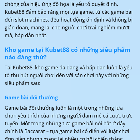
chóng của hiệu ứng đồ họa là yếu tố quyết định.
Kubet88 đảm bảo rằng mọi tựa game, từ các game bài
đến slot machines, đều hoạt động ổn định và không bị
gián đoạn, mang lại cho người chơi trải nghiệm mượt
mà, hấp dẫn nhất.
Kho game tại Kubet88 có những siêu phẩm
nào đáng thử?
Tại Kubet88, kho game đa dạng và hấp dẫn luôn là yếu
tố thu hút người chơi đến với sân chơi này với những
siêu phẩm sau:
Game bài đổi thưởng
Game bài đổi thưởng luôn là một trong những lựa
chọn yêu thích của những người đam mê cá cược trực
tuyến. Một trong những tựa game bài nổi bật ở đây
chính là Baccarat – tựa game bài cổ điển với luật chơi
đơn giản nhưng mang lại nhiều cơ hội chiến thắng.