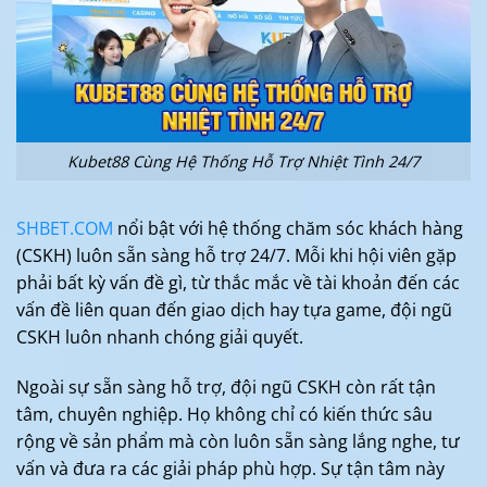
Kubet88 Cùng Hệ Thống Hỗ Trợ Nhiệt Tình 24/7
SHBET.COM
nổi bật với hệ thống chăm sóc khách hàng
(CSKH) luôn sẵn sàng hỗ trợ 24/7. Mỗi khi hội viên gặp
phải bất kỳ vấn đề gì, từ thắc mắc về tài khoản đến các
vấn đề liên quan đến giao dịch hay tựa game, đội ngũ
CSKH luôn nhanh chóng giải quyết.
Ngoài sự sẵn sàng hỗ trợ, đội ngũ CSKH còn rất tận
tâm, chuyên nghiệp. Họ không chỉ có kiến thức sâu
rộng về sản phẩm mà còn luôn sẵn sàng lắng nghe, tư
vấn và đưa ra các giải pháp phù hợp. Sự tận tâm này