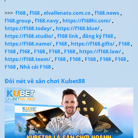
>>>
f168
,
f168
,
elvallenato.com.co
,
f168.news
,
f168.group
,
f168.navy
,
https://f168hi.com/
,
https://f168.today/
,
https://f168.blue/
,
https://f168.studio/
,
f168 link
,
đăng ký f168
,
https://f168.name/
,
F168
,
https://f168.gifts/
,
F168
,
F168
,
f168
,
F168
,
F168
,
F168
,
https://f168.law/
,
https://f168.team/
,
F168
,
F168
,
F168
,
F168
,
F168
,
F168
,
Nhà cái F168
,
Đôi nét về sân chơi Kubet88