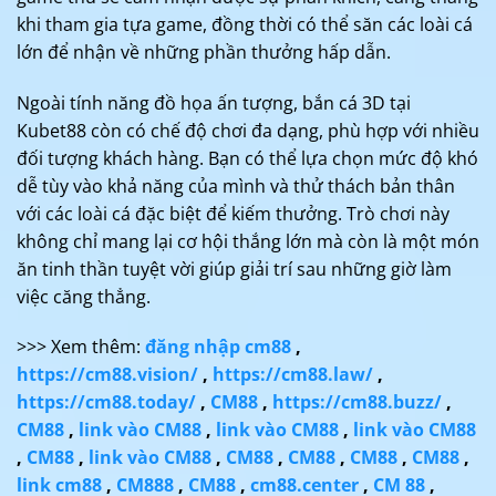
khi tham gia tựa game, đồng thời có thể săn các loài cá
lớn để nhận về những phần thưởng hấp dẫn.
Ngoài tính năng đồ họa ấn tượng, bắn cá 3D tại
Kubet88 còn có chế độ chơi đa dạng, phù hợp với nhiều
đối tượng khách hàng. Bạn có thể lựa chọn mức độ khó
dễ tùy vào khả năng của mình và thử thách bản thân
với các loài cá đặc biệt để kiếm thưởng. Trò chơi này
không chỉ mang lại cơ hội thắng lớn mà còn là một món
ăn tinh thần tuyệt vời giúp giải trí sau những giờ làm
việc căng thẳng.
>>> Xem thêm:
đăng nhập cm88
,
https://cm88.vision/
,
https://cm88.law/
,
https://cm88.today/
,
CM88
,
https://cm88.buzz/
,
CM88
,
link vào CM88
,
link vào CM88
,
link vào CM88
,
CM88
,
link vào CM88
,
CM88
,
CM88
,
CM88
,
CM88
,
link cm88
,
CM888
,
CM88
,
cm88.center
,
CM 88
,