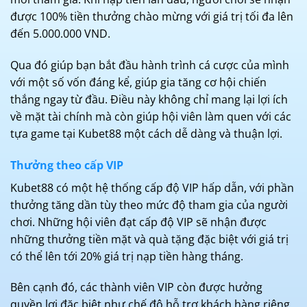
được 100% tiền thưởng chào mừng với giá trị tối đa lên
đến 5.000.000 VND.
Qua đó giúp bạn bắt đầu hành trình cá cược của mình
với một số vốn đáng kể, giúp gia tăng cơ hội chiến
thắng ngay từ đầu. Điều này không chỉ mang lại lợi ích
về mặt tài chính mà còn giúp hội viên làm quen với các
tựa game tại Kubet88 một cách dễ dàng và thuận lợi.
Thưởng theo cấp VIP
Kubet88 có một hệ thống cấp độ VIP hấp dẫn, với phần
thưởng tăng dần tùy theo mức độ tham gia của người
chơi. Những hội viên đạt cấp độ VIP sẽ nhận được
những thưởng tiền mặt và quà tặng đặc biệt với giá trị
có thể lên tới 20% giá trị nạp tiền hàng tháng.
Bên cạnh đó, các thành viên VIP còn được hưởng
quyền lợi đặc biệt như chế độ hỗ trợ khách hàng riêng