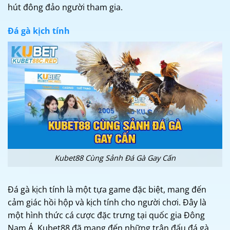
hút đông đảo người tham gia.
Đá gà kịch tính
Kubet88 Cùng Sảnh Đá Gà Gay Cấn
Đá gà kịch tính là một tựa game đặc biệt, mang đến
cảm giác hồi hộp và kịch tính cho người chơi. Đây là
một hình thức cá cược đặc trưng tại quốc gia Đông
Nam Á, Kubet88 đã mang đến những trận đấu đá gà