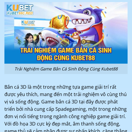
Trải Nghiệm Game Bắn Cá Sinh Động Cùng Kubet88
Bắn cá 3D là một trong những tựa game giải trí rất
được yêu thích, mang đến một trải nghiệm vô cùng thú
vị và sống động. Game bắn cá 3D tại đây được phát
triển bởi nhà cung cấp Spadegaming, một trong những
đơn vị nổi tiếng trong ngành công nghiệp game giải trí.
Với đồ họa 3D cực kỳ đẹp mắt, âm thanh sống động,
game thủ sẽ cảm nhận được sự phấn khích, căng thẳng