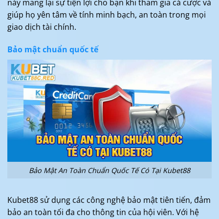
này mang lại sự tiện lợi cho bạn khi tham gia cá cược và
giúp họ yên tâm về tính minh bạch, an toàn trong mọi
giao dịch tài chính.
Bảo mật chuẩn quốc tế
Bảo Mật An Toàn Chuẩn Quốc Tế Có Tại Kubet88
Kubet88 sử dụng các công nghệ bảo mật tiên tiến, đảm
bảo an toàn tối đa cho thông tin của hội viên. Với hệ