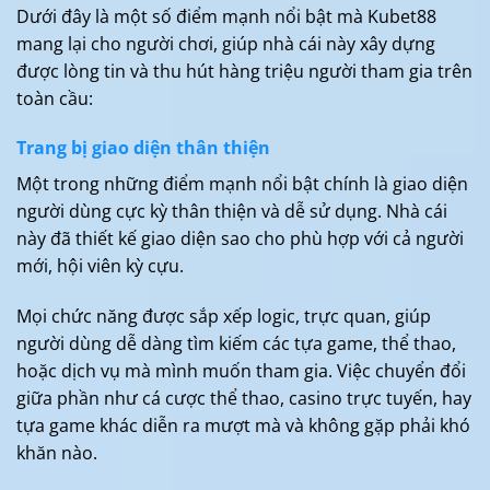
Dưới đây là một số điểm mạnh nổi bật mà Kubet88
mang lại cho người chơi, giúp nhà cái này xây dựng
được lòng tin và thu hút hàng triệu người tham gia trên
toàn cầu:
Trang bị giao diện thân thiện
Một trong những điểm mạnh nổi bật chính là giao diện
người dùng cực kỳ thân thiện và dễ sử dụng. Nhà cái
này đã thiết kế giao diện sao cho phù hợp với cả người
mới, hội viên kỳ cựu.
Mọi chức năng được sắp xếp logic, trực quan, giúp
người dùng dễ dàng tìm kiếm các tựa game, thể thao,
hoặc dịch vụ mà mình muốn tham gia. Việc chuyển đổi
giữa phần như cá cược thể thao, casino trực tuyến, hay
tựa game khác diễn ra mượt mà và không gặp phải khó
khăn nào.