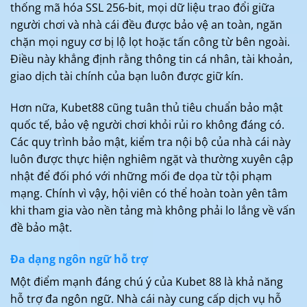
thống mã hóa SSL 256-bit, mọi dữ liệu trao đổi giữa
người chơi và nhà cái đều được bảo vệ an toàn, ngăn
chặn mọi nguy cơ bị lộ lọt hoặc tấn công từ bên ngoài.
Điều này khẳng định rằng thông tin cá nhân, tài khoản,
giao dịch tài chính của bạn luôn được giữ kín.
Hơn nữa, Kubet88 cũng tuân thủ tiêu chuẩn bảo mật
quốc tế, bảo vệ người chơi khỏi rủi ro không đáng có.
Các quy trình bảo mật, kiểm tra nội bộ của nhà cái này
luôn được thực hiện nghiêm ngặt và thường xuyên cập
nhật để đối phó với những mối đe dọa từ tội phạm
mạng. Chính vì vậy, hội viên có thể hoàn toàn yên tâm
khi tham gia vào nền tảng mà không phải lo lắng về vấn
đề bảo mật.
Đa dạng ngôn ngữ hỗ trợ
Một điểm mạnh đáng chú ý của Kubet 88 là khả năng
hỗ trợ đa ngôn ngữ. Nhà cái này cung cấp dịch vụ hỗ