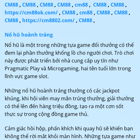
CM88
,
CM88
,
CM88
,
CM88
,
cm88
,
CM88
,
CM88
,
https://cm88ok.com/
,
CM88
,
cm88
,
CM88
,
CM88
,
CM88
,
https://cm8802.com/
,
CM88
,
Nổ hũ hoành tráng
Nổ hũ là một trong những tựa game đổi thưởng có thể
đem lại phần thưởng khổng lồ cho người chơi. Trò chơi
này được phát triển bởi nhà cung cấp uy tín như
Pragmatic Play và Microgaming, hai tên tuổi lớn trong
lĩnh vực game slot.
Những nổ hũ hoành tráng thường có các jackpot
khủng, khi hội viên may mắn trúng thưởng, giải thưởng
có thể lên đến hàng triệu đồng, tạo ra một cơn sốt
thực sự trong cộng đồng game thủ.
Cảm giác hồi hộp, phấn khích khi quay hũ sẽ khiến bạn
không thể rời mắt khỏi màn hình. Những tựa game như