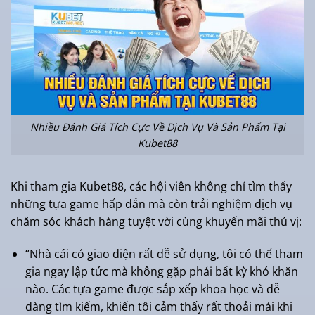
Nhiều Đánh Giá Tích Cực Về Dịch Vụ Và Sản Phẩm Tại
Kubet88
Khi tham gia Kubet88, các hội viên không chỉ tìm thấy
những tựa game hấp dẫn mà còn trải nghiệm dịch vụ
chăm sóc khách hàng tuyệt vời cùng khuyến mãi thú vị:
“Nhà cái có giao diện rất dễ sử dụng, tôi có thể tham
gia ngay lập tức mà không gặp phải bất kỳ khó khăn
nào. Các tựa game được sắp xếp khoa học và dễ
dàng tìm kiếm, khiến tôi cảm thấy rất thoải mái khi