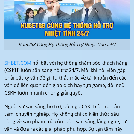
Kubet88 Cùng Hệ Thống Hỗ Trợ Nhiệt Tình 24/7
SHBET.COM
nổi bật với hệ thống chăm sóc khách hàng
(CSKH) luôn sẵn sàng hỗ trợ 24/7. Mỗi khi hội viên gặp
phải bất kỳ vấn đề gì, từ thắc mắc về tài khoản đến các
vấn đề liên quan đến giao dịch hay tựa game, đội ngũ
CSKH luôn nhanh chóng giải quyết.
Ngoài sự sẵn sàng hỗ trợ, đội ngũ CSKH còn rất tận
tâm, chuyên nghiệp. Họ không chỉ có kiến thức sâu
rộng về sản phẩm mà còn luôn sẵn sàng lắng nghe, tư
vấn và đưa ra các giải pháp phù hợp. Sự tận tâm này