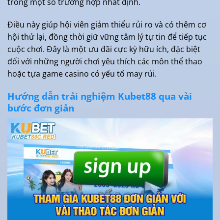
trong một số trường hợp nhất định.
Điều này giúp hội viên giảm thiểu rủi ro và có thêm cơ
hội thử lại, đồng thời giữ vững tâm lý tự tin để tiếp tục
cuộc chơi. Đây là một ưu đãi cực kỳ hữu ích, đặc biệt
đối với những người chơi yêu thích các môn thể thao
hoặc tựa game casino có yếu tố may rủi.
Hướng dẫn trải nghiệm Kubet88 qua vài
bước đơn giản