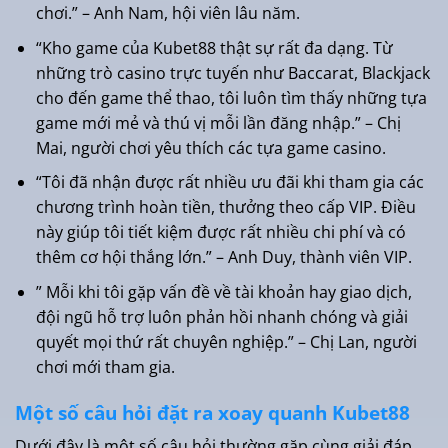
chơi.” – Anh Nam, hội viên lâu năm.
“Kho game của Kubet88 thật sự rất đa dạng. Từ
những trò casino trực tuyến như Baccarat, Blackjack
cho đến game thể thao, tôi luôn tìm thấy những tựa
game mới mẻ và thú vị mỗi lần đăng nhập.” – Chị
Mai, người chơi yêu thích các tựa game casino.
“Tôi đã nhận được rất nhiều ưu đãi khi tham gia các
chương trình hoàn tiền, thưởng theo cấp VIP. Điều
này giúp tôi tiết kiệm được rất nhiều chi phí và có
thêm cơ hội thắng lớn.” – Anh Duy, thành viên VIP.
” Mỗi khi tôi gặp vấn đề về tài khoản hay giao dịch,
đội ngũ hỗ trợ luôn phản hồi nhanh chóng và giải
quyết mọi thứ rất chuyên nghiệp.” – Chị Lan, người
chơi mới tham gia.
Một số câu hỏi đặt ra xoay quanh Kubet88
Dưới đây là một số câu hỏi thường gặp cùng giải đáp