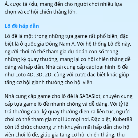
Á, cược tài/xỉu, mang đến cho người chơi nhiều lựa
chọn và cơ hội chiến thắng lớn.
Lô đề hấp dẫn
Lô đề là một trong những tựa game rất phổ biến, đặc
biệt là ở quốc gia Đông Nam Á. Với hệ thống Lô đề này,
người chơi có thể tham gia dự đoán con số trong
những kỳ quay thưởng, mang lại cơ hội chiến thắng dễ
dàng và hấp dẫn. Nhà cái cung cấp các loại hình lô đề
như Loto 4D, 3D, 2D, cùng với cược đặc biệt khác giúp
tăng cơ hội giành thưởng cho hội viên.
Nhà cung cấp game cho lô đề là SABASlot, chuyên cung
cấp tựa game lô đề nhanh chóng và dễ dàng. Với tỷ lệ
trả thưởng cao, kỳ quay thưởng diễn ra liên tục, người
chơi có thể tham gia mọi lúc mọi nơi. Đặc biệt, Kubet88
còn tổ chức chương trình khuyến mãi hấp dẫn cho hội
viên chơi lô đề, giúp gia tăng cơ hội chiến thắng, thu