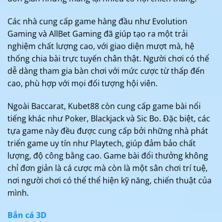
Các nhà cung cấp game hàng đầu như Evolution
Gaming và AllBet Gaming đã giúp tạo ra một trải
nghiệm chất lượng cao, với giao diện mượt mà, hệ
thống chia bài trực tuyến chân thật. Người chơi có thể
dễ dàng tham gia bàn chơi với mức cược từ thấp đến
cao, phù hợp với mọi đối tượng hội viên.
Ngoài Baccarat, Kubet88 còn cung cấp game bài nổi
tiếng khác như Poker, Blackjack và Sic Bo. Đặc biệt, các
tựa game này đều được cung cấp bởi những nhà phát
triển game uy tín như Playtech, giúp đảm bảo chất
lượng, độ công bằng cao. Game bài đổi thưởng không
chỉ đơn giản là cá cược mà còn là một sân chơi trí tuệ,
nơi người chơi có thể thể hiện kỹ năng, chiến thuật của
mình.
Bắn cá 3D