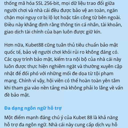
thống mã hóa SSL 256-bit, mọi dữ liệu trao đổi giữa
người chơi và nhà cái đều được bảo vệ an toàn, ngăn
chặn mọi nguy cơ bị lộ lọt hoặc tấn công từ bên ngoài.
Điều này khẳng định rằng thông tin cá nhân, tài khoản,
giao dịch tài chính của bạn luôn được giữ kín.
Hơn nữa, Kubet88 cũng tuân thủ tiêu chuẩn bảo mật
quốc tế, bảo vệ người chơi khỏi rủi ro không đáng có.
Các quy trình bảo mật, kiểm tra nội bộ của nhà cái này
luôn được thực hiện nghiêm ngặt và thường xuyên cập
nhật để đối phó với những mối đe dọa từ tội phạm
mạng. Chính vì vậy, hội viên có thể hoàn toàn yên tâm
khi tham gia vào nền tảng mà không phải lo lắng về vấn
đề bảo mật.
Đa dạng ngôn ngữ hỗ trợ
Một điểm mạnh đáng chú ý của Kubet 88 là khả năng
hỗ trợ đa ngôn ngữ. Nhà cái này cung cấp dịch vụ hỗ