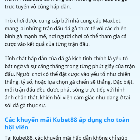
trực tuyến vô cùng hấp dẫn.
Trò chơi được cung cấp bởi nhà cung cấp Maxbet,
mang lại những trận đấu đá gà thực tế với các chiến
binh gà mạnh mẽ, nơi người chơi có thể tham gia cá
cược vào kết quả của từng trận đấu.
Tính chất hấp dẫn của đá gà kịch tính chính là yếu tố
bất ngờ và sự căng thẳng trong từng phút giây của trận
đấu. Người chơi có thể đặt cược vào yếu tố như chiến
thắng, tỷ số, hoặc lựa chọn gà chiến sẽ thắng. Đặc biệt,
mỗi trận đấu đều được phát sóng trực tiếp với hình
ảnh chân thật, khiến hội viên cảm giác như đang ở tại
sới đá gà thực sự.
Các khuyến mãi Kubet88 áp dụng cho toàn
hội viên
Tại Kubet88, các khuyến mãi hấp dẫn không chỉ giúp