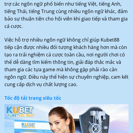
trợ các ngôn ngữ phổ biến như tiếng Việt, tiếng Anh,
tiếng Thái, tiếng Trung cùng nhiều ngôn ngữ khác, đảm
bảo sự thuận tiện cho hội viên khi giao tiếp và tham gia
cá cược.
Việc hỗ trợ nhiều ngôn ngữ không chỉ giúp Kubet88
tiếp cận được nhiều đối tượng khách hàng hơn mà còn
tạo ra trải nghiệm cá cược toàn cầu, nơi người chơi có
thể dễ dàng tìm kiếm thông tin, giải đáp thắc mắc và
tham gia các tựa game mà không gặp phải rào cản
ngôn ngữ. Điều này thể hiện sự chuyên nghiệp, cam kết
cung cấp dịch vụ chất lượng cao.
Tốc độ tải trang siêu tốc