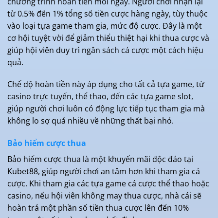
chương trình hoàn tiền mỗi ngày. Người chơi nhận lại
từ 0.5% đến 1% tổng số tiền cược hàng ngày, tùy thuộc
vào loại tựa game tham gia, mức độ cược. Đây là một
cơ hội tuyệt vời để giảm thiểu thiệt hại khi thua cược và
giúp hội viên duy trì ngân sách cá cược một cách hiệu
quả.
Chế độ hoàn tiền này áp dụng cho tất cả tựa game, từ
casino trực tuyến, thể thao, đến các tựa game slot,
giúp người chơi luôn có động lực tiếp tục tham gia mà
không lo sợ quá nhiều về những thất bại nhỏ.
Bảo hiểm cược thua
Bảo hiểm cược thua là một khuyến mãi độc đáo tại
Kubet88, giúp người chơi an tâm hơn khi tham gia cá
cược. Khi tham gia các tựa game cá cược thể thao hoặc
casino, nếu hội viên không may thua cược, nhà cái sẽ
hoàn trả một phần số tiền thua cược lên đến 10%