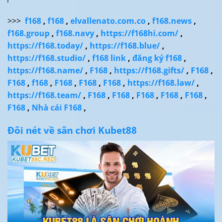
>>>
f168
,
f168
,
elvallenato.com.co
,
f168.news
,
f168.group
,
f168.navy
,
https://f168hi.com/
,
https://f168.today/
,
https://f168.blue/
,
https://f168.studio/
,
f168 link
,
đăng ký f168
,
https://f168.name/
,
F168
,
https://f168.gifts/
,
F168
,
F168
,
f168
,
F168
,
F168
,
F168
,
https://f168.law/
,
https://f168.team/
,
F168
,
F168
,
F168
,
F168
,
F168
,
F168
,
Nhà cái F168
,
Đôi nét về sân chơi Kubet88