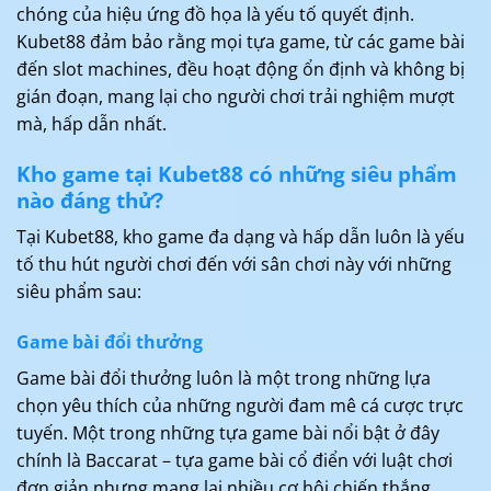
chóng của hiệu ứng đồ họa là yếu tố quyết định.
Kubet88 đảm bảo rằng mọi tựa game, từ các game bài
đến slot machines, đều hoạt động ổn định và không bị
gián đoạn, mang lại cho người chơi trải nghiệm mượt
mà, hấp dẫn nhất.
Kho game tại Kubet88 có những siêu phẩm
nào đáng thử?
Tại Kubet88, kho game đa dạng và hấp dẫn luôn là yếu
tố thu hút người chơi đến với sân chơi này với những
siêu phẩm sau:
Game bài đổi thưởng
Game bài đổi thưởng luôn là một trong những lựa
chọn yêu thích của những người đam mê cá cược trực
tuyến. Một trong những tựa game bài nổi bật ở đây
chính là Baccarat – tựa game bài cổ điển với luật chơi
đơn giản nhưng mang lại nhiều cơ hội chiến thắng.