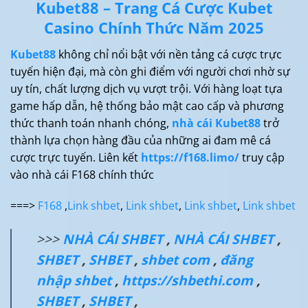
Kubet88 – Trang Cá Cược Kubet
Casino Chính Thức Năm 2025
Kubet88
không chỉ nổi bật với nền tảng cá cược trực
tuyến hiện đại, mà còn ghi điểm với người chơi nhờ sự
uy tín, chất lượng dịch vụ vượt trội. Với hàng loạt tựa
game hấp dẫn, hệ thống bảo mật cao cấp và phương
thức thanh toán nhanh chóng,
nhà cái Kubet88
trở
thành lựa chọn hàng đầu của những ai đam mê cá
cược trực tuyến.
Liên kết
https://f168.limo/
truy cập
vào nhà cái F168 chính thức
===>
F168
,
Link shbet
,
Link shbet
,
Link shbet
,
Link shbet
>>>
NHÀ CÁI SHBET
,
NHÀ CÁI SHBET
,
SHBET
,
SHBET
,
shbet com
,
đăng
nhập shbet
,
https://shbethi.com
,
SHBET
,
SHBET
,