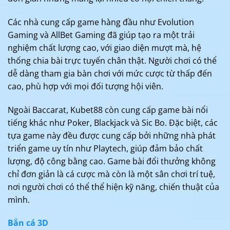
Các nhà cung cấp game hàng đầu như Evolution
Gaming và AllBet Gaming đã giúp tạo ra một trải
nghiệm chất lượng cao, với giao diện mượt mà, hệ
thống chia bài trực tuyến chân thật. Người chơi có thể
dễ dàng tham gia bàn chơi với mức cược từ thấp đến
cao, phù hợp với mọi đối tượng hội viên.
Ngoài Baccarat, Kubet88 còn cung cấp game bài nổi
tiếng khác như Poker, Blackjack và Sic Bo. Đặc biệt, các
tựa game này đều được cung cấp bởi những nhà phát
triển game uy tín như Playtech, giúp đảm bảo chất
lượng, độ công bằng cao. Game bài đổi thưởng không
chỉ đơn giản là cá cược mà còn là một sân chơi trí tuệ,
nơi người chơi có thể thể hiện kỹ năng, chiến thuật của
mình.
Bắn cá 3D