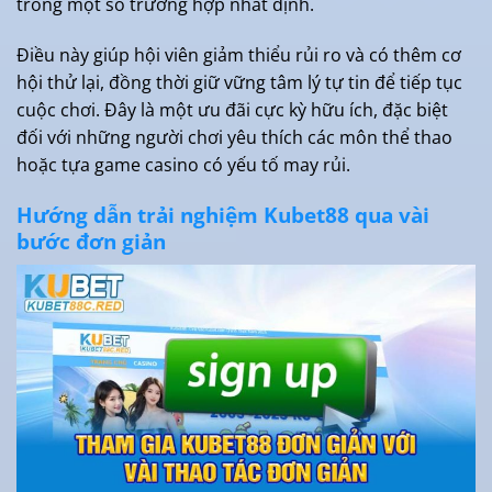
trong một số trường hợp nhất định.
Điều này giúp hội viên giảm thiểu rủi ro và có thêm cơ
hội thử lại, đồng thời giữ vững tâm lý tự tin để tiếp tục
cuộc chơi. Đây là một ưu đãi cực kỳ hữu ích, đặc biệt
đối với những người chơi yêu thích các môn thể thao
hoặc tựa game casino có yếu tố may rủi.
Hướng dẫn trải nghiệm Kubet88 qua vài
bước đơn giản