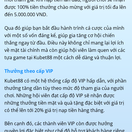
được 100% tiền thưởng chào mừng với giá trị tối đa lên
đến 5.000.000 VND.
Qua đó giúp bạn bắt đầu hành trình cá cược của mình
với một số vốn đáng kể, giúp gia tăng cơ hội chiến
thắng ngay từ đầu. Điều này không chỉ mang lại lợi ích
về mặt tài chính mà còn giúp hội viên làm quen với các
tựa game tại Kubet88 một cách dễ dàng và thuận lợi.
Thưởng theo cấp VIP
Kubet88 có một hệ thống cấp độ VIP hấp dẫn, với phần
thưởng tăng dần tùy theo mức độ tham gia của người
chơi. Những hội viên đạt cấp độ VIP sẽ nhận được
những thưởng tiền mặt và quà tặng đặc biệt với giá trị
có thể lên tới 20% giá trị nạp tiền hàng tháng.
Bên cạnh đó, các thành viên VIP còn được hưởng
quyền lợi đặc biệt như chế độ hỗ trợ khách hàng riêng