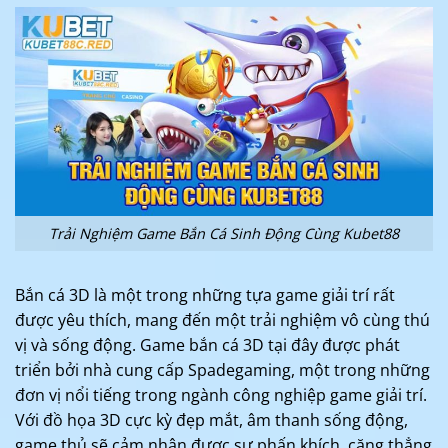
Trải Nghiệm Game Bắn Cá Sinh Động Cùng Kubet88
Bắn cá 3D là một trong những tựa game giải trí rất
được yêu thích, mang đến một trải nghiệm vô cùng thú
vị và sống động. Game bắn cá 3D tại đây được phát
triển bởi nhà cung cấp Spadegaming, một trong những
đơn vị nổi tiếng trong ngành công nghiệp game giải trí.
Với đồ họa 3D cực kỳ đẹp mắt, âm thanh sống động,
game thủ sẽ cảm nhận được sự phấn khích, căng thẳng