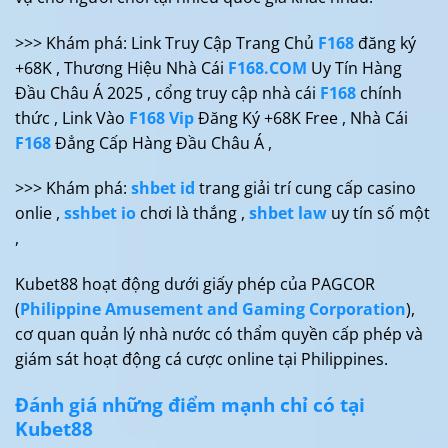
>>> Khám phá:
Link Truy Cập Trang Chủ
F168
đăng ký
+68K , Thương Hiệu Nhà Cái
F168.COM
Uy Tín Hàng
Đầu Châu Á 2025 , cổng truy cập nhà cái
F168
chính
thức , Link Vào
F168 Vip
Đăng Ký +68K Free , Nhà Cái
F168
Đẳng Cấp Hàng Đầu Châu Á ,
>>> Khám phá:
shbet id
trang giải trí cung cấp casino
onlie ,
sshbet io
chơi là thắng ,
shbet law
uy tín số một
,
Kubet88 hoạt động dưới giấy phép của PAGCOR
(
Philippine Amusement and Gaming Corporation
),
cơ quan quản lý nhà nước có thẩm quyền cấp phép và
giám sát hoạt động cá cược online tại Philippines.
Đánh giá những điểm mạnh chỉ có tại
Kubet88