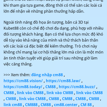
khi tham gia tựa game, đồng thời có thể săn các loài cá
lớn để nhận về những phần thưởng hấp dẫn.
Ngoài tính năng đồ họa ấn tượng, bắn cá 3D tại
Kubet88 còn có chế độ chơi đa dạng, phù hợp với nhiều
đối tượng khách hàng. Bạn có thể lựa chọn mức độ khó
dễ tùy vào khả năng của mình và thử thách bản thân
với các loài cá đặc biệt để kiếm thưởng. Trò chơi này
không chỉ mang lại cơ hội thắng lớn mà còn là một món
ăn tinh thần tuyệt vời giúp giải trí sau những giờ làm
việc căng thẳng.
>>> Xem thêm:
đăng nhập cm88
,
https://cm88.vision/
,
https://cm88.law/
,
https://cm88.today/
,
CM88
,
https://cm88.buzz/
,
CM88
,
link vào CM88
,
link vào CM88
,
link vào CM88
,
CM88
,
link vào CM88
,
CM88
,
CM88
,
CM88
,
CM88
,
link cm88
,
CM888
,
CM88
,
cm88.center
,
CM 88
,