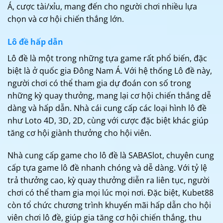
Á, cược tài/xỉu, mang đến cho người chơi nhiều lựa
chọn và cơ hội chiến thắng lớn.
Lô đề hấp dẫn
Lô đề là một trong những tựa game rất phổ biến, đặc
biệt là ở quốc gia Đông Nam Á. Với hệ thống Lô đề này,
người chơi có thể tham gia dự đoán con số trong
những kỳ quay thưởng, mang lại cơ hội chiến thắng dễ
dàng và hấp dẫn. Nhà cái cung cấp các loại hình lô đề
như Loto 4D, 3D, 2D, cùng với cược đặc biệt khác giúp
tăng cơ hội giành thưởng cho hội viên.
Nhà cung cấp game cho lô đề là SABASlot, chuyên cung
cấp tựa game lô đề nhanh chóng và dễ dàng. Với tỷ lệ
trả thưởng cao, kỳ quay thưởng diễn ra liên tục, người
chơi có thể tham gia mọi lúc mọi nơi. Đặc biệt, Kubet88
còn tổ chức chương trình khuyến mãi hấp dẫn cho hội
viên chơi lô đề, giúp gia tăng cơ hội chiến thắng, thu