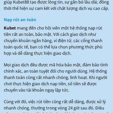
giúp Kubet88 tạo được lòng tin, sự gắn bó lâu dài, đồng
thời thể hiện sự cam kết với chất lượng dịch vụ cao cấp.
Nạp rút an toàn
Kubet
mang đến cho hội viên một hệ thống nạp rút
tiền rất an toàn, bảo mật. Với cách giao dịch như
chuyển khoản ngân hàng, ví điện tử, các cổng thanh
toán quốc tế, bạn có thể lựa chọn phương thức phù
hợp và dễ dàng thực hiện giao dịch.
Mọi giao dịch đều được mã hóa bảo mật, đảm bảo tính
chính xác, an toàn tuyệt đối cho người dùng. Hệ thống
thanh toán cũng rất nhanh chóng, linh hoạt. Khi người
chơi thực hiện giao dịch nạp tiền, số tiền sẽ được
chuyển vào tài khoản ngay lập tức.
Cùng với đó, việc rút tiền cũng rất dễ dàng, được xử lý
nhanh chóng, thường trong vòng 24 giờ sau đó. Điều