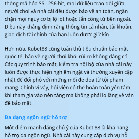
thống mã hóa SSL 256-bit, mọi dữ liệu trao đổi giữa
người chơi và nhà cái đều được bảo vệ an toàn, ngăn
chặn mọi nguy cơ bị lộ lọt hoặc tấn công từ bên ngoài.
Điều này khẳng định rằng thông tin cá nhân, tài khoản,
giao dịch tài chính của bạn luôn được giữ kín.
Hơn nữa, Kubet88 cũng tuân thủ tiêu chuẩn bảo mật
quốc tế, bảo vệ người chơi khỏi rủi ro không đáng có.
Các quy trình bảo mật, kiểm tra nội bộ của nhà cái này
luôn được thực hiện nghiêm ngặt và thường xuyên cập
nhật để đối phó với những mối đe dọa từ tội phạm
mạng. Chính vì vậy, hội viên có thể hoàn toàn yên tâm
khi tham gia vào nền tảng mà không phải lo lắng về vấn
đề bảo mật.
Đa dạng ngôn ngữ hỗ trợ
Một điểm mạnh đáng chú ý của Kubet 88 là khả năng
hỗ trợ đa ngôn ngữ. Nhà cái này cung cấp dịch vụ hỗ