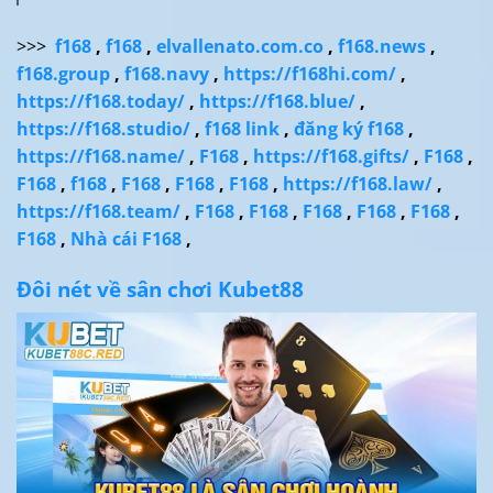
>>>
f168
,
f168
,
elvallenato.com.co
,
f168.news
,
f168.group
,
f168.navy
,
https://f168hi.com/
,
https://f168.today/
,
https://f168.blue/
,
https://f168.studio/
,
f168 link
,
đăng ký f168
,
https://f168.name/
,
F168
,
https://f168.gifts/
,
F168
,
F168
,
f168
,
F168
,
F168
,
F168
,
https://f168.law/
,
https://f168.team/
,
F168
,
F168
,
F168
,
F168
,
F168
,
F168
,
Nhà cái F168
,
Đôi nét về sân chơi Kubet88