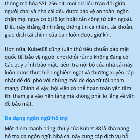
thống mã hóa SSL 256-bit, mọi dữ liệu trao đổi giữa
người chơi và nhà cái đều được bảo vệ an toàn, ngăn
chặn mọi nguy cơ bị lộ lọt hoặc tấn công từ bên ngoài.
Điều này khẳng định rằng thông tin cá nhân, tài khoản,
giao dịch tài chính của bạn luôn được giữ kín.
Hơn nữa, Kubet88 cũng tuân thủ tiêu chuẩn bảo mật
quốc tế, bảo vệ người chơi khỏi rủi ro không đáng có.
Các quy trình bảo mật, kiểm tra nội bộ của nhà cái này
luôn được thực hiện nghiêm ngặt và thường xuyên cập
nhật để đối phó với những mối đe dọa từ tội phạm
mạng. Chính vì vậy, hội viên có thể hoàn toàn yên tâm
khi tham gia vào nền tảng mà không phải lo lắng về vấn
đề bảo mật.
Đa dạng ngôn ngữ hỗ trợ
Một điểm mạnh đáng chú ý của Kubet 88 là khả năng
hỗ trợ đa ngôn ngữ. Nhà cái này cung cấp dịch vụ hỗ