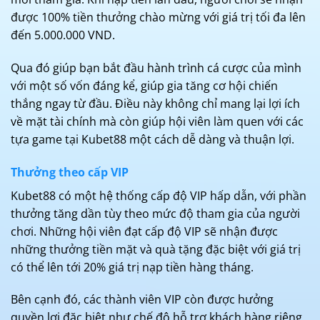
được 100% tiền thưởng chào mừng với giá trị tối đa lên
đến 5.000.000 VND.
Qua đó giúp bạn bắt đầu hành trình cá cược của mình
với một số vốn đáng kể, giúp gia tăng cơ hội chiến
thắng ngay từ đầu. Điều này không chỉ mang lại lợi ích
về mặt tài chính mà còn giúp hội viên làm quen với các
tựa game tại Kubet88 một cách dễ dàng và thuận lợi.
Thưởng theo cấp VIP
Kubet88 có một hệ thống cấp độ VIP hấp dẫn, với phần
thưởng tăng dần tùy theo mức độ tham gia của người
chơi. Những hội viên đạt cấp độ VIP sẽ nhận được
những thưởng tiền mặt và quà tặng đặc biệt với giá trị
có thể lên tới 20% giá trị nạp tiền hàng tháng.
Bên cạnh đó, các thành viên VIP còn được hưởng
quyền lợi đặc biệt như chế độ hỗ trợ khách hàng riêng