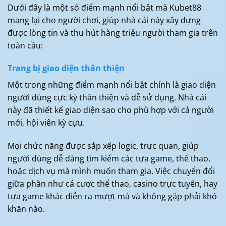
Dưới đây là một số điểm mạnh nổi bật mà Kubet88
mang lại cho người chơi, giúp nhà cái này xây dựng
được lòng tin và thu hút hàng triệu người tham gia trên
toàn cầu:
Trang bị giao diện thân thiện
Một trong những điểm mạnh nổi bật chính là giao diện
người dùng cực kỳ thân thiện và dễ sử dụng. Nhà cái
này đã thiết kế giao diện sao cho phù hợp với cả người
mới, hội viên kỳ cựu.
Mọi chức năng được sắp xếp logic, trực quan, giúp
người dùng dễ dàng tìm kiếm các tựa game, thể thao,
hoặc dịch vụ mà mình muốn tham gia. Việc chuyển đổi
giữa phần như cá cược thể thao, casino trực tuyến, hay
tựa game khác diễn ra mượt mà và không gặp phải khó
khăn nào.