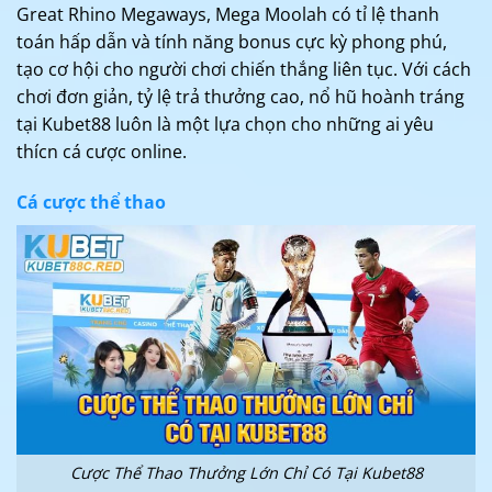
Great Rhino Megaways, Mega Moolah có tỉ lệ thanh
toán hấp dẫn và tính năng bonus cực kỳ phong phú,
tạo cơ hội cho người chơi chiến thắng liên tục. Với cách
chơi đơn giản, tỷ lệ trả thưởng cao, nổ hũ hoành tráng
tại Kubet88 luôn là một lựa chọn cho những ai yêu
thícn cá cược online.
Cá cược thể thao
Cược Thể Thao Thưởng Lớn Chỉ Có Tại Kubet88