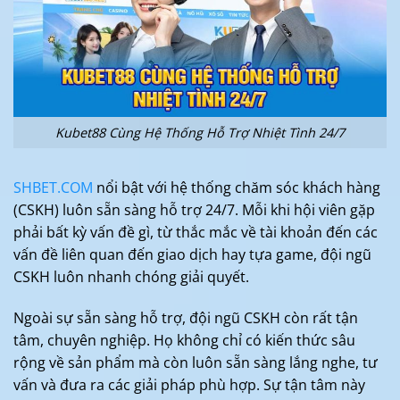
Kubet88 Cùng Hệ Thống Hỗ Trợ Nhiệt Tình 24/7
SHBET.COM
nổi bật với hệ thống chăm sóc khách hàng
(CSKH) luôn sẵn sàng hỗ trợ 24/7. Mỗi khi hội viên gặp
phải bất kỳ vấn đề gì, từ thắc mắc về tài khoản đến các
vấn đề liên quan đến giao dịch hay tựa game, đội ngũ
CSKH luôn nhanh chóng giải quyết.
Ngoài sự sẵn sàng hỗ trợ, đội ngũ CSKH còn rất tận
tâm, chuyên nghiệp. Họ không chỉ có kiến thức sâu
rộng về sản phẩm mà còn luôn sẵn sàng lắng nghe, tư
vấn và đưa ra các giải pháp phù hợp. Sự tận tâm này