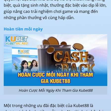
biệt, quà tặng sinh nhật, thưởng đặc biệt vào dịp lễ lớn,
giúp nâng cao trải nghiệm chơi game và mang đến
những phần thưởng vô cùng hấp dẫn.
Hoàn tiền mỗi ngày
Hoàn Cược Mỗi Ngày Khi Tham Gia Kubet88
Một trong những ưu đãi đặc biệt của Kubet88 là