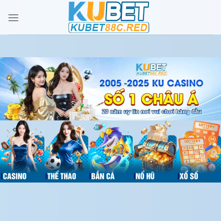
Bỏ
qua
nội
dung