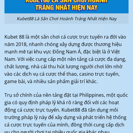
Kubet88 Là Sân Chơi Hoành Tráng Nhất Hiện Nay
Kubet 88 là một sân chơi cá cược trực tuyến ra đời vào
năm 2018, nhanh chóng xây dựng được thương hiệu
mạnh mẽ tại khu vực Đông Nam Á, đặc biệt là ở Việt
Nam. Với việc cung cấp một nền tảng cá cược đa dạng,
chất lượng, nhà cái thu hút lượng người chơi lớn nhờ
vào các dịch vụ cá cược thể thao, casino trực tuyến,
game bài, và nhiều sản phẩm giải trí khác.
Trụ sở chính của nền tảng đặt tại Philippines, một quốc
gia có quy định pháp lý khá rõ ràng đối với các hoạt
động cá cược trực tuyến. Kubet88 đã tận dụng môi
trường pháp lý này để xây dựng và phát triển hệ thống
cá cược trực tuyến của mình, đồng thời cung cấp dịch
vụ cho người chơi tại nhiều quốc gia khác nhau.