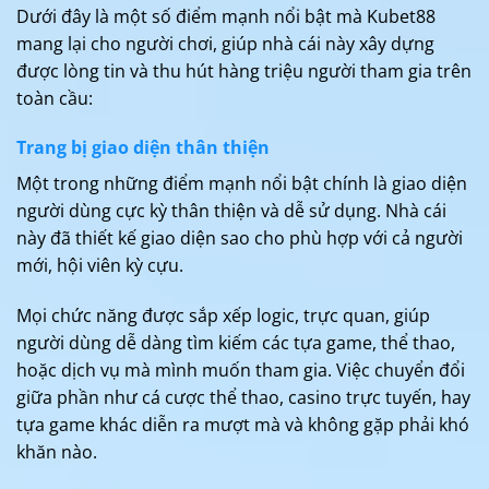
Dưới đây là một số điểm mạnh nổi bật mà Kubet88
mang lại cho người chơi, giúp nhà cái này xây dựng
được lòng tin và thu hút hàng triệu người tham gia trên
toàn cầu:
Trang bị giao diện thân thiện
Một trong những điểm mạnh nổi bật chính là giao diện
người dùng cực kỳ thân thiện và dễ sử dụng. Nhà cái
này đã thiết kế giao diện sao cho phù hợp với cả người
mới, hội viên kỳ cựu.
Mọi chức năng được sắp xếp logic, trực quan, giúp
người dùng dễ dàng tìm kiếm các tựa game, thể thao,
hoặc dịch vụ mà mình muốn tham gia. Việc chuyển đổi
giữa phần như cá cược thể thao, casino trực tuyến, hay
tựa game khác diễn ra mượt mà và không gặp phải khó
khăn nào.