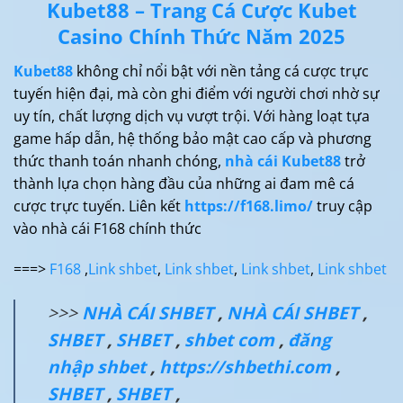
Kubet88 – Trang Cá Cược Kubet
Casino Chính Thức Năm 2025
Kubet88
không chỉ nổi bật với nền tảng cá cược trực
tuyến hiện đại, mà còn ghi điểm với người chơi nhờ sự
uy tín, chất lượng dịch vụ vượt trội. Với hàng loạt tựa
game hấp dẫn, hệ thống bảo mật cao cấp và phương
thức thanh toán nhanh chóng,
nhà cái Kubet88
trở
thành lựa chọn hàng đầu của những ai đam mê cá
cược trực tuyến.
Liên kết
https://f168.limo/
truy cập
vào nhà cái F168 chính thức
===>
F168
,
Link shbet
,
Link shbet
,
Link shbet
,
Link shbet
>>>
NHÀ CÁI SHBET
,
NHÀ CÁI SHBET
,
SHBET
,
SHBET
,
shbet com
,
đăng
nhập shbet
,
https://shbethi.com
,
SHBET
,
SHBET
,