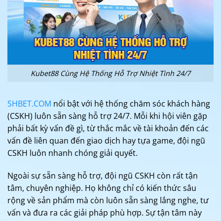
Kubet88 Cùng Hệ Thống Hỗ Trợ Nhiệt Tình 24/7
SHBET.COM
nổi bật với hệ thống chăm sóc khách hàng
(CSKH) luôn sẵn sàng hỗ trợ 24/7. Mỗi khi hội viên gặp
phải bất kỳ vấn đề gì, từ thắc mắc về tài khoản đến các
vấn đề liên quan đến giao dịch hay tựa game, đội ngũ
CSKH luôn nhanh chóng giải quyết.
Ngoài sự sẵn sàng hỗ trợ, đội ngũ CSKH còn rất tận
tâm, chuyên nghiệp. Họ không chỉ có kiến thức sâu
rộng về sản phẩm mà còn luôn sẵn sàng lắng nghe, tư
vấn và đưa ra các giải pháp phù hợp. Sự tận tâm này