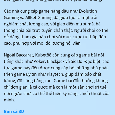
Các nhà cung cấp game hàng đầu như Evolution
Gaming và AllBet Gaming đã giúp tạo ra một trải
nghiệm chất lượng cao, với giao diện mượt mà, hệ
thống chia bài trực tuyến chân thật. Người chơi có thể
dễ dàng tham gia bàn chơi với mức cược từ thấp đến
cao, phù hợp với mọi đối tượng hội viên.
Ngoài Baccarat, Kubet88 còn cung cấp game bài nổi
tiếng khác như Poker, Blackjack và Sic Bo. Đặc biệt, các
tựa game này đều được cung cấp bởi những nhà phát
triển game uy tín như Playtech, giúp đảm bảo chất
lượng, độ công bằng cao. Game bài đổi thưởng không
chỉ đơn giản là cá cược mà còn là một sân chơi trí tuệ,
nơi người chơi có thể thể hiện kỹ năng, chiến thuật của
mình.
Bắn cá 3D