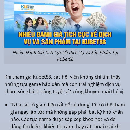
Nhiều Đánh Giá Tích Cực Về Dịch Vụ Và Sản Phẩm Tại
Kubet88
Khi tham gia Kubet88, các hội viên không chỉ tìm thấy
những tựa game hấp dẫn mà còn trải nghiệm dịch vụ
chăm sóc khách hàng tuyệt vời cùng khuyến mãi thú vị:
“Nhà cái có giao diện rất dễ sử dụng, tôi có thể tham
gia ngay lập tức mà không gặp phải bất kỳ khó khăn
nào. Các tựa game được sắp xếp khoa học và dễ
dàng tìm kiếm, khiến tôi cảm thấy rất thoải mái khi