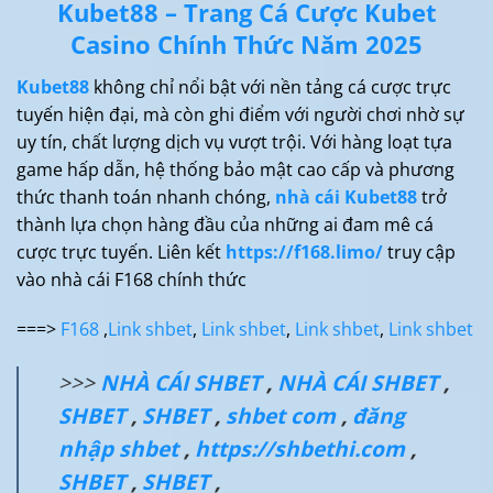
Kubet88 – Trang Cá Cược Kubet
Casino Chính Thức Năm 2025
Kubet88
không chỉ nổi bật với nền tảng cá cược trực
tuyến hiện đại, mà còn ghi điểm với người chơi nhờ sự
uy tín, chất lượng dịch vụ vượt trội. Với hàng loạt tựa
game hấp dẫn, hệ thống bảo mật cao cấp và phương
thức thanh toán nhanh chóng,
nhà cái Kubet88
trở
thành lựa chọn hàng đầu của những ai đam mê cá
cược trực tuyến.
Liên kết
https://f168.limo/
truy cập
vào nhà cái F168 chính thức
===>
F168
,
Link shbet
,
Link shbet
,
Link shbet
,
Link shbet
>>>
NHÀ CÁI SHBET
,
NHÀ CÁI SHBET
,
SHBET
,
SHBET
,
shbet com
,
đăng
nhập shbet
,
https://shbethi.com
,
SHBET
,
SHBET
,