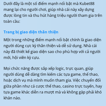
Dưới đây là một số điểm mạnh nổi bật mà Kubet88
mang lại cho người chơi, giúp nhà cái này xây dựng
được lòng tin và thu hút hàng triệu người tham gia trên
toàn cầu:
Trang bị giao diện thân thiện
Một trong những điểm mạnh nổi bật chính là giao diện
người dùng cực kỳ thân thiện và dễ sử dụng. Nhà cái
này đã thiết kế giao diện sao cho phù hợp với cả người
mới, hội viên kỳ cựu.
Mọi chức năng được sắp xếp logic, trực quan, giúp
người dùng dễ dàng tìm kiếm các tựa game, thể thao,
hoặc dịch vụ mà mình muốn tham gia. Việc chuyển đổi
giữa phần như cá cược thể thao, casino trực tuyến, hay
tựa game khác diễn ra mượt mà và không gặp phải khó
khăn nào.