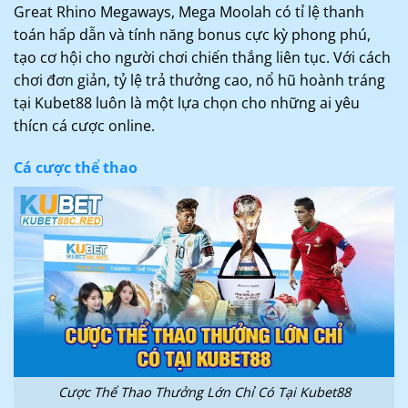
Great Rhino Megaways, Mega Moolah có tỉ lệ thanh
toán hấp dẫn và tính năng bonus cực kỳ phong phú,
tạo cơ hội cho người chơi chiến thắng liên tục. Với cách
chơi đơn giản, tỷ lệ trả thưởng cao, nổ hũ hoành tráng
tại Kubet88 luôn là một lựa chọn cho những ai yêu
thícn cá cược online.
Cá cược thể thao
Cược Thể Thao Thưởng Lớn Chỉ Có Tại Kubet88