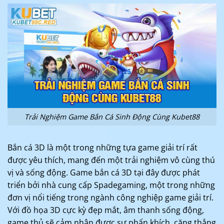
Trải Nghiệm Game Bắn Cá Sinh Động Cùng Kubet88
Bắn cá 3D là một trong những tựa game giải trí rất
được yêu thích, mang đến một trải nghiệm vô cùng thú
vị và sống động. Game bắn cá 3D tại đây được phát
triển bởi nhà cung cấp Spadegaming, một trong những
đơn vị nổi tiếng trong ngành công nghiệp game giải trí.
Với đồ họa 3D cực kỳ đẹp mắt, âm thanh sống động,
game thủ sẽ cảm nhận được sự phấn khích, căng thẳng