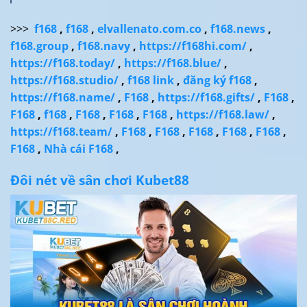
>>>
f168
,
f168
,
elvallenato.com.co
,
f168.news
,
f168.group
,
f168.navy
,
https://f168hi.com/
,
https://f168.today/
,
https://f168.blue/
,
https://f168.studio/
,
f168 link
,
đăng ký f168
,
https://f168.name/
,
F168
,
https://f168.gifts/
,
F168
,
F168
,
f168
,
F168
,
F168
,
F168
,
https://f168.law/
,
https://f168.team/
,
F168
,
F168
,
F168
,
F168
,
F168
,
F168
,
Nhà cái F168
,
Đôi nét về sân chơi Kubet88