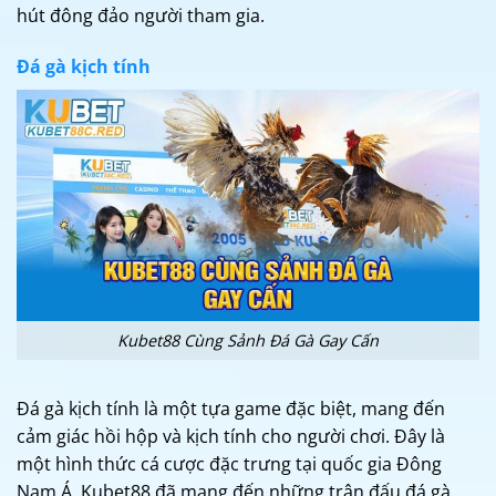
hút đông đảo người tham gia.
Đá gà kịch tính
Kubet88 Cùng Sảnh Đá Gà Gay Cấn
Đá gà kịch tính là một tựa game đặc biệt, mang đến
cảm giác hồi hộp và kịch tính cho người chơi. Đây là
một hình thức cá cược đặc trưng tại quốc gia Đông
Nam Á, Kubet88 đã mang đến những trận đấu đá gà