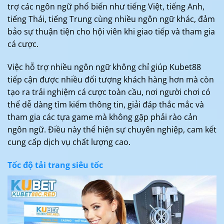
trợ các ngôn ngữ phổ biến như tiếng Việt, tiếng Anh,
tiếng Thái, tiếng Trung cùng nhiều ngôn ngữ khác, đảm
bảo sự thuận tiện cho hội viên khi giao tiếp và tham gia
cá cược.
Việc hỗ trợ nhiều ngôn ngữ không chỉ giúp Kubet88
tiếp cận được nhiều đối tượng khách hàng hơn mà còn
tạo ra trải nghiệm cá cược toàn cầu, nơi người chơi có
thể dễ dàng tìm kiếm thông tin, giải đáp thắc mắc và
tham gia các tựa game mà không gặp phải rào cản
ngôn ngữ. Điều này thể hiện sự chuyên nghiệp, cam kết
cung cấp dịch vụ chất lượng cao.
Tốc độ tải trang siêu tốc