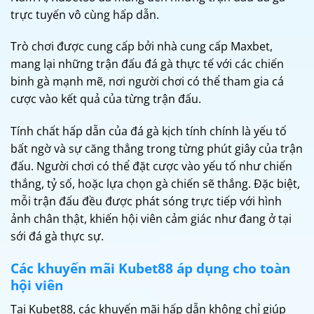
trực tuyến vô cùng hấp dẫn.
Trò chơi được cung cấp bởi nhà cung cấp Maxbet,
mang lại những trận đấu đá gà thực tế với các chiến
binh gà mạnh mẽ, nơi người chơi có thể tham gia cá
cược vào kết quả của từng trận đấu.
Tính chất hấp dẫn của đá gà kịch tính chính là yếu tố
bất ngờ và sự căng thẳng trong từng phút giây của trận
đấu. Người chơi có thể đặt cược vào yếu tố như chiến
thắng, tỷ số, hoặc lựa chọn gà chiến sẽ thắng. Đặc biệt,
mỗi trận đấu đều được phát sóng trực tiếp với hình
ảnh chân thật, khiến hội viên cảm giác như đang ở tại
sới đá gà thực sự.
Các khuyến mãi Kubet88 áp dụng cho toàn
hội viên
Tại Kubet88, các khuyến mãi hấp dẫn không chỉ giúp