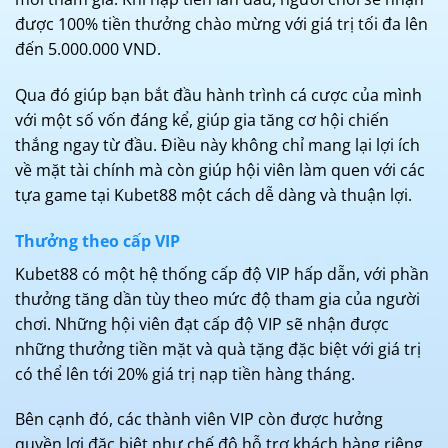
được 100% tiền thưởng chào mừng với giá trị tối đa lên
đến 5.000.000 VND.
Qua đó giúp bạn bắt đầu hành trình cá cược của mình
với một số vốn đáng kể, giúp gia tăng cơ hội chiến
thắng ngay từ đầu. Điều này không chỉ mang lại lợi ích
về mặt tài chính mà còn giúp hội viên làm quen với các
tựa game tại Kubet88 một cách dễ dàng và thuận lợi.
Thưởng theo cấp VIP
Kubet88 có một hệ thống cấp độ VIP hấp dẫn, với phần
thưởng tăng dần tùy theo mức độ tham gia của người
chơi. Những hội viên đạt cấp độ VIP sẽ nhận được
những thưởng tiền mặt và quà tặng đặc biệt với giá trị
có thể lên tới 20% giá trị nạp tiền hàng tháng.
Bên cạnh đó, các thành viên VIP còn được hưởng
quyền lợi đặc biệt như chế độ hỗ trợ khách hàng riêng