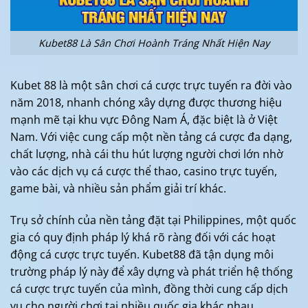
Kubet88 Là Sân Chơi Hoành Tráng Nhất Hiện Nay
Kubet 88 là một sân chơi cá cược trực tuyến ra đời vào
năm 2018, nhanh chóng xây dựng được thương hiệu
mạnh mẽ tại khu vực Đông Nam Á, đặc biệt là ở Việt
Nam. Với việc cung cấp một nền tảng cá cược đa dạng,
chất lượng, nhà cái thu hút lượng người chơi lớn nhờ
vào các dịch vụ cá cược thể thao, casino trực tuyến,
game bài, và nhiều sản phẩm giải trí khác.
Trụ sở chính của nền tảng đặt tại Philippines, một quốc
gia có quy định pháp lý khá rõ ràng đối với các hoạt
động cá cược trực tuyến. Kubet88 đã tận dụng môi
trường pháp lý này để xây dựng và phát triển hệ thống
cá cược trực tuyến của mình, đồng thời cung cấp dịch
vụ cho người chơi tại nhiều quốc gia khác nhau.