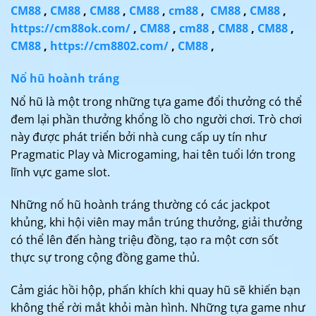
CM88
,
CM88
,
CM88
,
CM88
,
cm88
,
CM88
,
CM88
,
https://cm88ok.com/
,
CM88
,
cm88
,
CM88
,
CM88
,
CM88
,
https://cm8802.com/
,
CM88
,
Nổ hũ hoành tráng
Nổ hũ là một trong những tựa game đổi thưởng có thể
đem lại phần thưởng khổng lồ cho người chơi. Trò chơi
này được phát triển bởi nhà cung cấp uy tín như
Pragmatic Play và Microgaming, hai tên tuổi lớn trong
lĩnh vực game slot.
Những nổ hũ hoành tráng thường có các jackpot
khủng, khi hội viên may mắn trúng thưởng, giải thưởng
có thể lên đến hàng triệu đồng, tạo ra một cơn sốt
thực sự trong cộng đồng game thủ.
Cảm giác hồi hộp, phấn khích khi quay hũ sẽ khiến bạn
không thể rời mắt khỏi màn hình. Những tựa game như