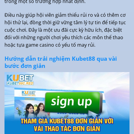
trong một số trường hợp nhất định.
Điều này giúp hội viên giảm thiểu rủi ro và có thêm cơ
hội thử lại, đồng thời giữ vững tâm lý tự tin để tiếp tục
cuộc chơi. Đây là một ưu đãi cực kỳ hữu ích, đặc biệt
đối với những người chơi yêu thích các môn thể thao
hoặc tựa game casino có yếu tố may rủi.
Hướng dẫn trải nghiệm Kubet88 qua vài
bước đơn giản