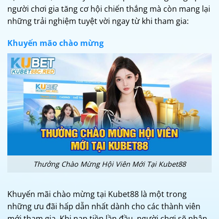
người chơi gia tăng cơ hội chiến thắng mà còn mang lại
những trải nghiệm tuyệt vời ngay từ khi tham gia:
Khuyến mão chào mừng
Thưởng Chào Mừng Hội Viên Mới Tại Kubet88
Khuyến mãi chào mừng tại Kubet88 là một trong
những ưu đãi hấp dẫn nhất dành cho các thành viên
mới tham gia. Khi nạp tiền lần đầu, người chơi sẽ nhận