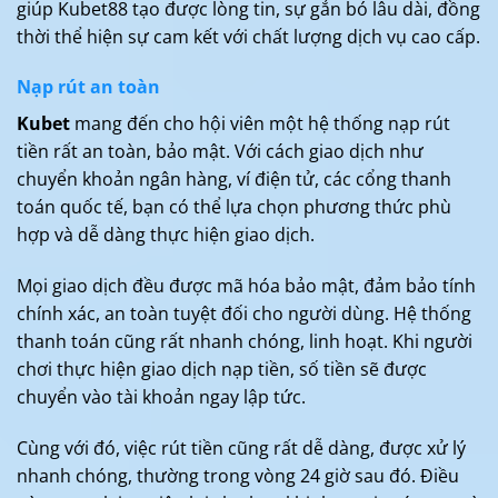
giúp Kubet88 tạo được lòng tin, sự gắn bó lâu dài, đồng
thời thể hiện sự cam kết với chất lượng dịch vụ cao cấp.
Nạp rút an toàn
Kubet
mang đến cho hội viên một hệ thống nạp rút
tiền rất an toàn, bảo mật. Với cách giao dịch như
chuyển khoản ngân hàng, ví điện tử, các cổng thanh
toán quốc tế, bạn có thể lựa chọn phương thức phù
hợp và dễ dàng thực hiện giao dịch.
Mọi giao dịch đều được mã hóa bảo mật, đảm bảo tính
chính xác, an toàn tuyệt đối cho người dùng. Hệ thống
thanh toán cũng rất nhanh chóng, linh hoạt. Khi người
chơi thực hiện giao dịch nạp tiền, số tiền sẽ được
chuyển vào tài khoản ngay lập tức.
Cùng với đó, việc rút tiền cũng rất dễ dàng, được xử lý
nhanh chóng, thường trong vòng 24 giờ sau đó. Điều