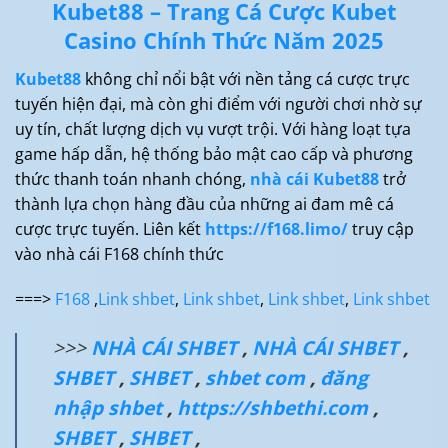
Kubet88 – Trang Cá Cược Kubet
Casino Chính Thức Năm 2025
Kubet88
không chỉ nổi bật với nền tảng cá cược trực
tuyến hiện đại, mà còn ghi điểm với người chơi nhờ sự
uy tín, chất lượng dịch vụ vượt trội. Với hàng loạt tựa
game hấp dẫn, hệ thống bảo mật cao cấp và phương
thức thanh toán nhanh chóng,
nhà cái Kubet88
trở
thành lựa chọn hàng đầu của những ai đam mê cá
cược trực tuyến.
Liên kết
https://f168.limo/
truy cập
vào nhà cái F168 chính thức
===>
F168
,
Link shbet
,
Link shbet
,
Link shbet
,
Link shbet
>>>
NHÀ CÁI SHBET
,
NHÀ CÁI SHBET
,
SHBET
,
SHBET
,
shbet com
,
đăng
nhập shbet
,
https://shbethi.com
,
SHBET
,
SHBET
,