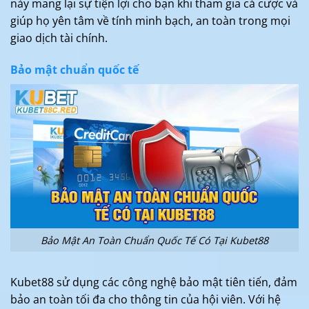
này mang lại sự tiện lợi cho bạn khi tham gia cá cược và
giúp họ yên tâm về tính minh bạch, an toàn trong mọi
giao dịch tài chính.
Bảo mật chuẩn quốc tế
Bảo Mật An Toàn Chuẩn Quốc Tế Có Tại Kubet88
Kubet88 sử dụng các công nghệ bảo mật tiên tiến, đảm
bảo an toàn tối đa cho thông tin của hội viên. Với hệ