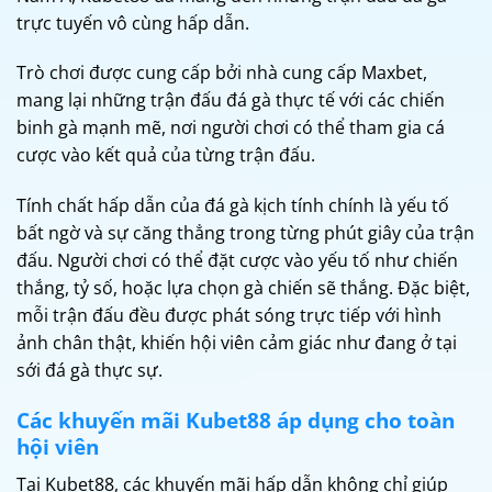
trực tuyến vô cùng hấp dẫn.
Trò chơi được cung cấp bởi nhà cung cấp Maxbet,
mang lại những trận đấu đá gà thực tế với các chiến
binh gà mạnh mẽ, nơi người chơi có thể tham gia cá
cược vào kết quả của từng trận đấu.
Tính chất hấp dẫn của đá gà kịch tính chính là yếu tố
bất ngờ và sự căng thẳng trong từng phút giây của trận
đấu. Người chơi có thể đặt cược vào yếu tố như chiến
thắng, tỷ số, hoặc lựa chọn gà chiến sẽ thắng. Đặc biệt,
mỗi trận đấu đều được phát sóng trực tiếp với hình
ảnh chân thật, khiến hội viên cảm giác như đang ở tại
sới đá gà thực sự.
Các khuyến mãi Kubet88 áp dụng cho toàn
hội viên
Tại Kubet88, các khuyến mãi hấp dẫn không chỉ giúp