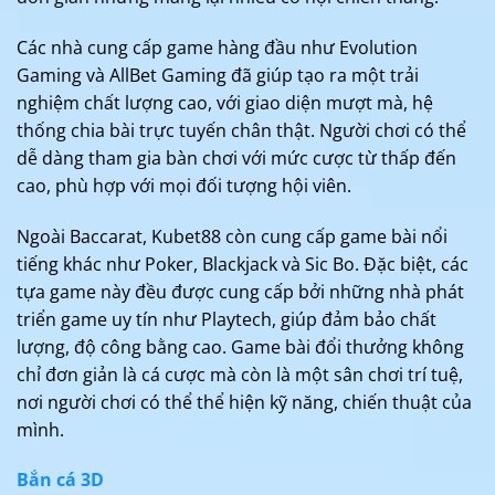
Các nhà cung cấp game hàng đầu như Evolution
Gaming và AllBet Gaming đã giúp tạo ra một trải
nghiệm chất lượng cao, với giao diện mượt mà, hệ
thống chia bài trực tuyến chân thật. Người chơi có thể
dễ dàng tham gia bàn chơi với mức cược từ thấp đến
cao, phù hợp với mọi đối tượng hội viên.
Ngoài Baccarat, Kubet88 còn cung cấp game bài nổi
tiếng khác như Poker, Blackjack và Sic Bo. Đặc biệt, các
tựa game này đều được cung cấp bởi những nhà phát
triển game uy tín như Playtech, giúp đảm bảo chất
lượng, độ công bằng cao. Game bài đổi thưởng không
chỉ đơn giản là cá cược mà còn là một sân chơi trí tuệ,
nơi người chơi có thể thể hiện kỹ năng, chiến thuật của
mình.
Bắn cá 3D