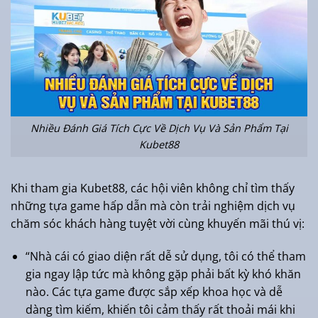
Nhiều Đánh Giá Tích Cực Về Dịch Vụ Và Sản Phẩm Tại
Kubet88
Khi tham gia Kubet88, các hội viên không chỉ tìm thấy
những tựa game hấp dẫn mà còn trải nghiệm dịch vụ
chăm sóc khách hàng tuyệt vời cùng khuyến mãi thú vị:
“Nhà cái có giao diện rất dễ sử dụng, tôi có thể tham
gia ngay lập tức mà không gặp phải bất kỳ khó khăn
nào. Các tựa game được sắp xếp khoa học và dễ
dàng tìm kiếm, khiến tôi cảm thấy rất thoải mái khi