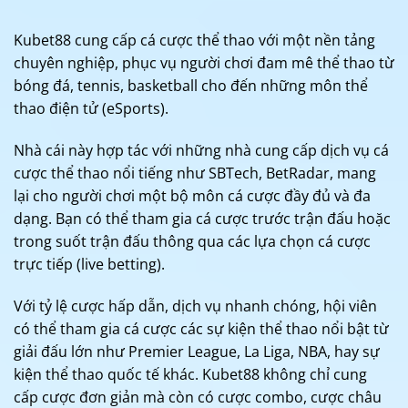
Kubet88 cung cấp cá cược thể thao với một nền tảng
chuyên nghiệp, phục vụ người chơi đam mê thể thao từ
bóng đá, tennis, basketball cho đến những môn thể
thao điện tử (eSports).
Nhà cái này hợp tác với những nhà cung cấp dịch vụ cá
cược thể thao nổi tiếng như SBTech, BetRadar, mang
lại cho người chơi một bộ môn cá cược đầy đủ và đa
dạng. Bạn có thể tham gia cá cược trước trận đấu hoặc
trong suốt trận đấu thông qua các lựa chọn cá cược
trực tiếp (live betting).
Với tỷ lệ cược hấp dẫn, dịch vụ nhanh chóng, hội viên
có thể tham gia cá cược các sự kiện thể thao nổi bật từ
giải đấu lớn như Premier League, La Liga, NBA, hay sự
kiện thể thao quốc tế khác. Kubet88 không chỉ cung
cấp cược đơn giản mà còn có cược combo, cược châu