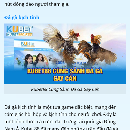
hút đông đảo người tham gia.
Đá gà kịch tính
Kubet88 Cùng Sảnh Đá Gà Gay Cấn
Đá gà kịch tính là một tựa game đặc biệt, mang đến
cảm giác hồi hộp và kịch tính cho người chơi. Đây là
một hình thức cá cược đặc trưng tại quốc gia Đông
Nam Á, Kubet88 đã mang đến những trận đấu đá gà