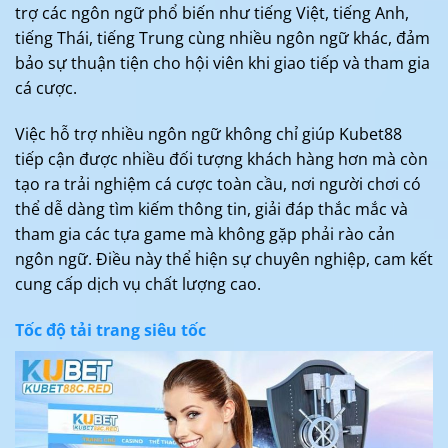
trợ các ngôn ngữ phổ biến như tiếng Việt, tiếng Anh,
tiếng Thái, tiếng Trung cùng nhiều ngôn ngữ khác, đảm
bảo sự thuận tiện cho hội viên khi giao tiếp và tham gia
cá cược.
Việc hỗ trợ nhiều ngôn ngữ không chỉ giúp Kubet88
tiếp cận được nhiều đối tượng khách hàng hơn mà còn
tạo ra trải nghiệm cá cược toàn cầu, nơi người chơi có
thể dễ dàng tìm kiếm thông tin, giải đáp thắc mắc và
tham gia các tựa game mà không gặp phải rào cản
ngôn ngữ. Điều này thể hiện sự chuyên nghiệp, cam kết
cung cấp dịch vụ chất lượng cao.
Tốc độ tải trang siêu tốc