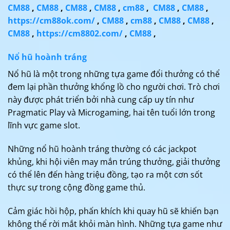
CM88
,
CM88
,
CM88
,
CM88
,
cm88
,
CM88
,
CM88
,
https://cm88ok.com/
,
CM88
,
cm88
,
CM88
,
CM88
,
CM88
,
https://cm8802.com/
,
CM88
,
Nổ hũ hoành tráng
Nổ hũ là một trong những tựa game đổi thưởng có thể
đem lại phần thưởng khổng lồ cho người chơi. Trò chơi
này được phát triển bởi nhà cung cấp uy tín như
Pragmatic Play và Microgaming, hai tên tuổi lớn trong
lĩnh vực game slot.
Những nổ hũ hoành tráng thường có các jackpot
khủng, khi hội viên may mắn trúng thưởng, giải thưởng
có thể lên đến hàng triệu đồng, tạo ra một cơn sốt
thực sự trong cộng đồng game thủ.
Cảm giác hồi hộp, phấn khích khi quay hũ sẽ khiến bạn
không thể rời mắt khỏi màn hình. Những tựa game như