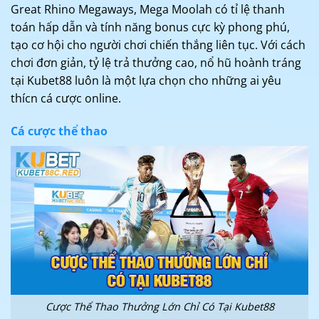
Great Rhino Megaways, Mega Moolah có tỉ lệ thanh
toán hấp dẫn và tính năng bonus cực kỳ phong phú,
tạo cơ hội cho người chơi chiến thắng liên tục. Với cách
chơi đơn giản, tỷ lệ trả thưởng cao, nổ hũ hoành tráng
tại Kubet88 luôn là một lựa chọn cho những ai yêu
thícn cá cược online.
Cá cược thể thao
Cược Thể Thao Thưởng Lớn Chỉ Có Tại Kubet88