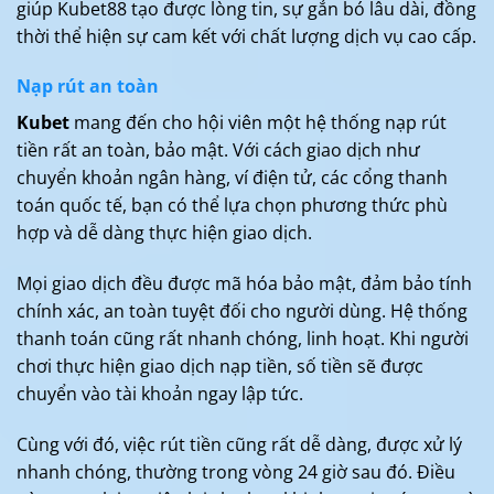
giúp Kubet88 tạo được lòng tin, sự gắn bó lâu dài, đồng
thời thể hiện sự cam kết với chất lượng dịch vụ cao cấp.
Nạp rút an toàn
Kubet
mang đến cho hội viên một hệ thống nạp rút
tiền rất an toàn, bảo mật. Với cách giao dịch như
chuyển khoản ngân hàng, ví điện tử, các cổng thanh
toán quốc tế, bạn có thể lựa chọn phương thức phù
hợp và dễ dàng thực hiện giao dịch.
Mọi giao dịch đều được mã hóa bảo mật, đảm bảo tính
chính xác, an toàn tuyệt đối cho người dùng. Hệ thống
thanh toán cũng rất nhanh chóng, linh hoạt. Khi người
chơi thực hiện giao dịch nạp tiền, số tiền sẽ được
chuyển vào tài khoản ngay lập tức.
Cùng với đó, việc rút tiền cũng rất dễ dàng, được xử lý
nhanh chóng, thường trong vòng 24 giờ sau đó. Điều