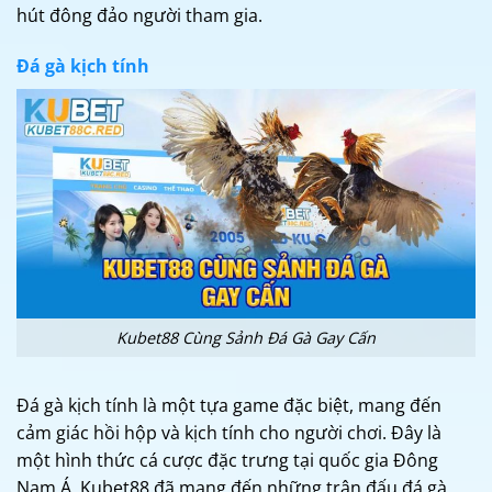
hút đông đảo người tham gia.
Đá gà kịch tính
Kubet88 Cùng Sảnh Đá Gà Gay Cấn
Đá gà kịch tính là một tựa game đặc biệt, mang đến
cảm giác hồi hộp và kịch tính cho người chơi. Đây là
một hình thức cá cược đặc trưng tại quốc gia Đông
Nam Á, Kubet88 đã mang đến những trận đấu đá gà