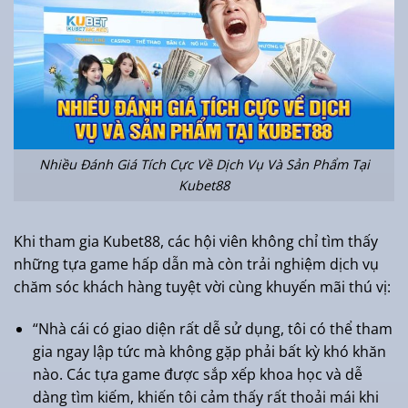
Nhiều Đánh Giá Tích Cực Về Dịch Vụ Và Sản Phẩm Tại
Kubet88
Khi tham gia Kubet88, các hội viên không chỉ tìm thấy
những tựa game hấp dẫn mà còn trải nghiệm dịch vụ
chăm sóc khách hàng tuyệt vời cùng khuyến mãi thú vị:
“Nhà cái có giao diện rất dễ sử dụng, tôi có thể tham
gia ngay lập tức mà không gặp phải bất kỳ khó khăn
nào. Các tựa game được sắp xếp khoa học và dễ
dàng tìm kiếm, khiến tôi cảm thấy rất thoải mái khi