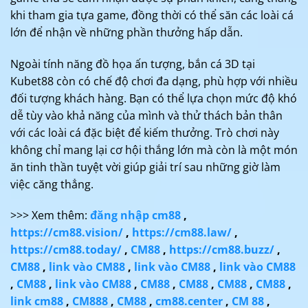
khi tham gia tựa game, đồng thời có thể săn các loài cá
lớn để nhận về những phần thưởng hấp dẫn.
Ngoài tính năng đồ họa ấn tượng, bắn cá 3D tại
Kubet88 còn có chế độ chơi đa dạng, phù hợp với nhiều
đối tượng khách hàng. Bạn có thể lựa chọn mức độ khó
dễ tùy vào khả năng của mình và thử thách bản thân
với các loài cá đặc biệt để kiếm thưởng. Trò chơi này
không chỉ mang lại cơ hội thắng lớn mà còn là một món
ăn tinh thần tuyệt vời giúp giải trí sau những giờ làm
việc căng thẳng.
>>> Xem thêm:
đăng nhập cm88
,
https://cm88.vision/
,
https://cm88.law/
,
https://cm88.today/
,
CM88
,
https://cm88.buzz/
,
CM88
,
link vào CM88
,
link vào CM88
,
link vào CM88
,
CM88
,
link vào CM88
,
CM88
,
CM88
,
CM88
,
CM88
,
link cm88
,
CM888
,
CM88
,
cm88.center
,
CM 88
,