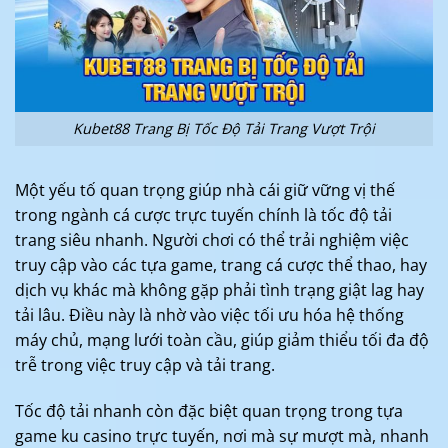
Kubet88 Trang Bị Tốc Độ Tải Trang Vượt Trội
Một yếu tố quan trọng giúp nhà cái giữ vững vị thế
trong ngành cá cược trực tuyến chính là tốc độ tải
trang siêu nhanh. Người chơi có thể trải nghiệm việc
truy cập vào các tựa game, trang cá cược thể thao, hay
dịch vụ khác mà không gặp phải tình trạng giật lag hay
tải lâu. Điều này là nhờ vào việc tối ưu hóa hệ thống
máy chủ, mạng lưới toàn cầu, giúp giảm thiểu tối đa độ
trễ trong việc truy cập và tải trang.
Tốc độ tải nhanh còn đặc biệt quan trọng trong tựa
game ku casino trực tuyến, nơi mà sự mượt mà, nhanh