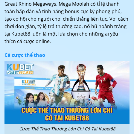
Great Rhino Megaways, Mega Moolah có tỉ lệ thanh
toán hấp dẫn và tính năng bonus cực kỳ phong phú,
tạo cơ hội cho người chơi chiến thắng liên tục. Với cách
chơi đơn giản, tỷ lệ trả thưởng cao, nổ hũ hoành tráng
tại Kubet88 luôn là một lựa chọn cho những ai yêu
thícn cá cược online.
Cá cược thể thao
Cược Thể Thao Thưởng Lớn Chỉ Có Tại Kubet88