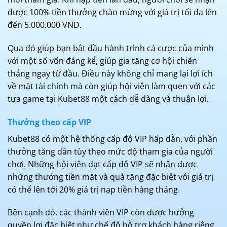
được 100% tiền thưởng chào mừng với giá trị tối đa lên
đến 5.000.000 VND.
Qua đó giúp bạn bắt đầu hành trình cá cược của mình
với một số vốn đáng kể, giúp gia tăng cơ hội chiến
thắng ngay từ đầu. Điều này không chỉ mang lại lợi ích
về mặt tài chính mà còn giúp hội viên làm quen với các
tựa game tại Kubet88 một cách dễ dàng và thuận lợi.
Thưởng theo cấp VIP
Kubet88 có một hệ thống cấp độ VIP hấp dẫn, với phần
thưởng tăng dần tùy theo mức độ tham gia của người
chơi. Những hội viên đạt cấp độ VIP sẽ nhận được
những thưởng tiền mặt và quà tặng đặc biệt với giá trị
có thể lên tới 20% giá trị nạp tiền hàng tháng.
Bên cạnh đó, các thành viên VIP còn được hưởng
quyền lợi đặc biệt như chế độ hỗ trợ khách hàng riêng