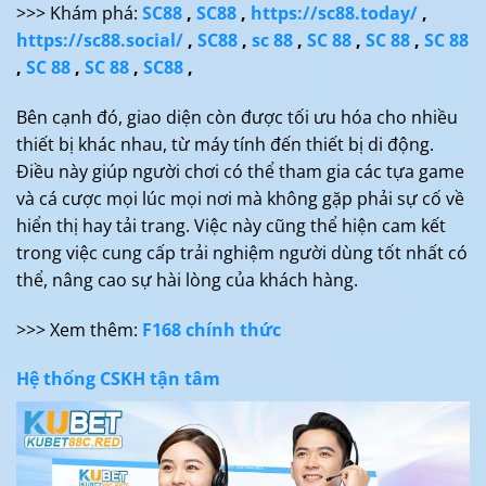
>>> Khám phá:
SC88
,
SC88
,
https://sc88.today/
,
https://sc88.social/
,
SC88
,
sc 88
,
SC 88
,
SC 88
,
SC 88
,
SC 88
,
SC 88
,
SC88
,
Bên cạnh đó, giao diện còn được tối ưu hóa cho nhiều
thiết bị khác nhau, từ máy tính đến thiết bị di động.
Điều này giúp người chơi có thể tham gia các tựa game
và cá cược mọi lúc mọi nơi mà không gặp phải sự cố về
hiển thị hay tải trang. Việc này cũng thể hiện cam kết
trong việc cung cấp trải nghiệm người dùng tốt nhất có
thể, nâng cao sự hài lòng của khách hàng.
>>> Xem thêm:
F168 chính thức
Hệ thống CSKH tận tâm