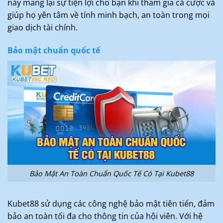
này mang lại sự tiện lợi cho bạn khi tham gia cá cược và
giúp họ yên tâm về tính minh bạch, an toàn trong mọi
giao dịch tài chính.
Bảo mật chuẩn quốc tế
Bảo Mật An Toàn Chuẩn Quốc Tế Có Tại Kubet88
Kubet88 sử dụng các công nghệ bảo mật tiên tiến, đảm
bảo an toàn tối đa cho thông tin của hội viên. Với hệ