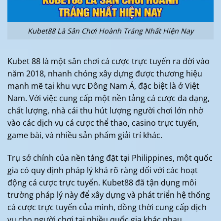
Kubet88 Là Sân Chơi Hoành Tráng Nhất Hiện Nay
Kubet 88 là một sân chơi cá cược trực tuyến ra đời vào
năm 2018, nhanh chóng xây dựng được thương hiệu
mạnh mẽ tại khu vực Đông Nam Á, đặc biệt là ở Việt
Nam. Với việc cung cấp một nền tảng cá cược đa dạng,
chất lượng, nhà cái thu hút lượng người chơi lớn nhờ
vào các dịch vụ cá cược thể thao, casino trực tuyến,
game bài, và nhiều sản phẩm giải trí khác.
Trụ sở chính của nền tảng đặt tại Philippines, một quốc
gia có quy định pháp lý khá rõ ràng đối với các hoạt
động cá cược trực tuyến. Kubet88 đã tận dụng môi
trường pháp lý này để xây dựng và phát triển hệ thống
cá cược trực tuyến của mình, đồng thời cung cấp dịch
vụ cho người chơi tại nhiều quốc gia khác nhau.