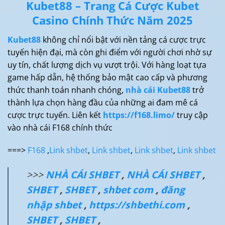
Kubet88 – Trang Cá Cược Kubet
Casino Chính Thức Năm 2025
Kubet88
không chỉ nổi bật với nền tảng cá cược trực
tuyến hiện đại, mà còn ghi điểm với người chơi nhờ sự
uy tín, chất lượng dịch vụ vượt trội. Với hàng loạt tựa
game hấp dẫn, hệ thống bảo mật cao cấp và phương
thức thanh toán nhanh chóng,
nhà cái Kubet88
trở
thành lựa chọn hàng đầu của những ai đam mê cá
cược trực tuyến.
Liên kết
https://f168.limo/
truy cập
vào nhà cái F168 chính thức
===>
F168
,
Link shbet
,
Link shbet
,
Link shbet
,
Link shbet
>>>
NHÀ CÁI SHBET
,
NHÀ CÁI SHBET
,
SHBET
,
SHBET
,
shbet com
,
đăng
nhập shbet
,
https://shbethi.com
,
SHBET
,
SHBET
,