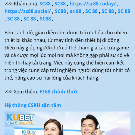
>>> Khám phá:
SC88
,
SC88
,
https://sc88.today/
,
https://sc88.social/
,
SC88
,
sc 88
,
SC 88
,
SC 88
,
SC 88
,
SC 88
,
SC 88
,
SC88
,
Bên cạnh đó, giao diện còn được tối ưu hóa cho nhiều
thiết bị khác nhau, từ máy tính đến thiết bị di động.
Điều này giúp người chơi có thể tham gia các tựa game
và cá cược mọi lúc mọi nơi mà không gặp phải sự cố về
hiển thị hay tải trang. Việc này cũng thể hiện cam kết
trong việc cung cấp trải nghiệm người dùng tốt nhất có
thể, nâng cao sự hài lòng của khách hàng.
>>> Xem thêm:
F168 chính thức
Hệ thống CSKH tận tâm