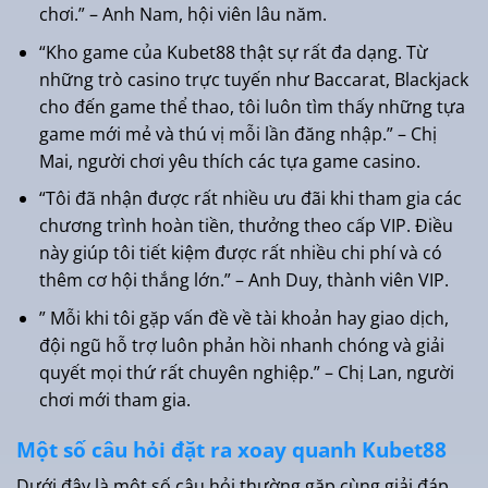
chơi.” – Anh Nam, hội viên lâu năm.
“Kho game của Kubet88 thật sự rất đa dạng. Từ
những trò casino trực tuyến như Baccarat, Blackjack
cho đến game thể thao, tôi luôn tìm thấy những tựa
game mới mẻ và thú vị mỗi lần đăng nhập.” – Chị
Mai, người chơi yêu thích các tựa game casino.
“Tôi đã nhận được rất nhiều ưu đãi khi tham gia các
chương trình hoàn tiền, thưởng theo cấp VIP. Điều
này giúp tôi tiết kiệm được rất nhiều chi phí và có
thêm cơ hội thắng lớn.” – Anh Duy, thành viên VIP.
” Mỗi khi tôi gặp vấn đề về tài khoản hay giao dịch,
đội ngũ hỗ trợ luôn phản hồi nhanh chóng và giải
quyết mọi thứ rất chuyên nghiệp.” – Chị Lan, người
chơi mới tham gia.
Một số câu hỏi đặt ra xoay quanh Kubet88
Dưới đây là một số câu hỏi thường gặp cùng giải đáp