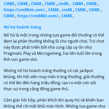
CM88
,
CM88
,
CM88
,
CM88
,
cm88
,
CM88
,
CM88
,
https://cm88ok.com/
,
CM88
,
cm88
,
CM88
,
CM88
,
CM88
,
https://cm8802.com/
,
CM88
,
Nổ hũ hoành tráng
Nổ hũ là một trong những tựa game đổi thưởng có thể
đem lại phần thưởng khổng lồ cho người chơi. Trò chơi
này được phát triển bởi nhà cung cấp uy tín như
Pragmatic Play và Microgaming, hai tên tuổi lớn trong
lĩnh vực game slot.
Những nổ hũ hoành tráng thường có các jackpot
khủng, khi hội viên may mắn trúng thưởng, giải thưởng
có thể lên đến hàng triệu đồng, tạo ra một cơn sốt
thực sự trong cộng đồng game thủ.
Cảm giác hồi hộp, phấn khích khi quay hũ sẽ khiến bạn
không thể rời mắt khỏi màn hình. Những tựa game như