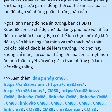
khi tham gia tựa game, đồng thời có thể săn các loài cá
lớn để nhận về những phần thưởng hấp dẫn.
Ngoài tính năng đồ họa ấn tượng, bắn cá 3D tại
Kubet88 còn có chế độ chơi đa dạng, phù hợp với nhiều
đối tượng khách hàng. Bạn có thể lựa chọn mức độ khó
dễ tùy vào khả năng của mình và thử thách bản thân
với các loài cá đặc biệt để kiếm thưởng. Trò chơi này
không chỉ mang lại cơ hội thắng lớn mà còn là một món
ăn tinh thần tuyệt vời giúp giải trí sau những giờ làm
việc căng thẳng.
>>> Xem thêm:
đăng nhập cm88
,
https://cm88.vision/
,
https://cm88.law/
,
https://cm88.today/
,
CM88
,
https://cm88.buzz/
,
CM88
,
link vào CM88
,
link vào CM88
,
link vào CM88
,
CM88
,
link vào CM88
,
CM88
,
CM88
,
CM88
,
CM88
,
link cm88
,
CM888
,
CM88
,
cm88.center
,
CM 88
,