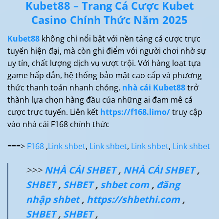
Kubet88 – Trang Cá Cược Kubet
Casino Chính Thức Năm 2025
Kubet88
không chỉ nổi bật với nền tảng cá cược trực
tuyến hiện đại, mà còn ghi điểm với người chơi nhờ sự
uy tín, chất lượng dịch vụ vượt trội. Với hàng loạt tựa
game hấp dẫn, hệ thống bảo mật cao cấp và phương
thức thanh toán nhanh chóng,
nhà cái Kubet88
trở
thành lựa chọn hàng đầu của những ai đam mê cá
cược trực tuyến.
Liên kết
https://f168.limo/
truy cập
vào nhà cái F168 chính thức
===>
F168
,
Link shbet
,
Link shbet
,
Link shbet
,
Link shbet
>>>
NHÀ CÁI SHBET
,
NHÀ CÁI SHBET
,
SHBET
,
SHBET
,
shbet com
,
đăng
nhập shbet
,
https://shbethi.com
,
SHBET
,
SHBET
,