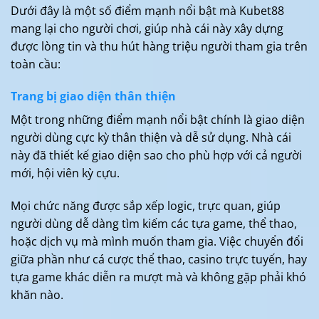
Dưới đây là một số điểm mạnh nổi bật mà Kubet88
mang lại cho người chơi, giúp nhà cái này xây dựng
được lòng tin và thu hút hàng triệu người tham gia trên
toàn cầu:
Trang bị giao diện thân thiện
Một trong những điểm mạnh nổi bật chính là giao diện
người dùng cực kỳ thân thiện và dễ sử dụng. Nhà cái
này đã thiết kế giao diện sao cho phù hợp với cả người
mới, hội viên kỳ cựu.
Mọi chức năng được sắp xếp logic, trực quan, giúp
người dùng dễ dàng tìm kiếm các tựa game, thể thao,
hoặc dịch vụ mà mình muốn tham gia. Việc chuyển đổi
giữa phần như cá cược thể thao, casino trực tuyến, hay
tựa game khác diễn ra mượt mà và không gặp phải khó
khăn nào.