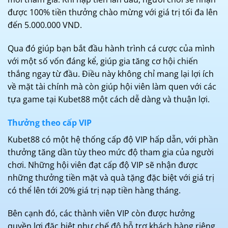
được 100% tiền thưởng chào mừng với giá trị tối đa lên
đến 5.000.000 VND.
Qua đó giúp bạn bắt đầu hành trình cá cược của mình
với một số vốn đáng kể, giúp gia tăng cơ hội chiến
thắng ngay từ đầu. Điều này không chỉ mang lại lợi ích
về mặt tài chính mà còn giúp hội viên làm quen với các
tựa game tại Kubet88 một cách dễ dàng và thuận lợi.
Thưởng theo cấp VIP
Kubet88 có một hệ thống cấp độ VIP hấp dẫn, với phần
thưởng tăng dần tùy theo mức độ tham gia của người
chơi. Những hội viên đạt cấp độ VIP sẽ nhận được
những thưởng tiền mặt và quà tặng đặc biệt với giá trị
có thể lên tới 20% giá trị nạp tiền hàng tháng.
Bên cạnh đó, các thành viên VIP còn được hưởng
quyền lợi đặc biệt như chế độ hỗ trợ khách hàng riêng