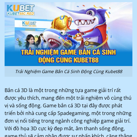
Trải Nghiệm Game Bắn Cá Sinh Động Cùng Kubet88
Bắn cá 3D là một trong những tựa game giải trí rất
được yêu thích, mang đến một trải nghiệm vô cùng thú
vị và sống động. Game bắn cá 3D tại đây được phát
triển bởi nhà cung cấp Spadegaming, một trong những
đơn vị nổi tiếng trong ngành công nghiệp game giải trí.
Với đồ họa 3D cực kỳ đẹp mắt, âm thanh sống động,
game thủ sẽ cảm nhận được sự phấn khích, căng thẳng