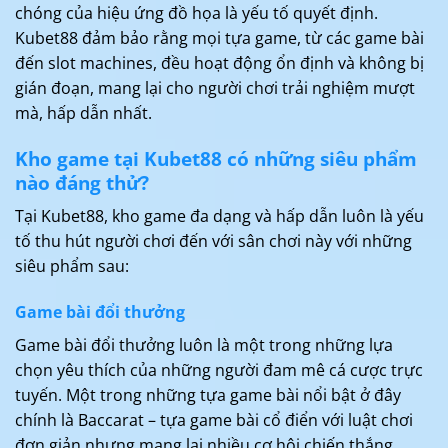
chóng của hiệu ứng đồ họa là yếu tố quyết định.
Kubet88 đảm bảo rằng mọi tựa game, từ các game bài
đến slot machines, đều hoạt động ổn định và không bị
gián đoạn, mang lại cho người chơi trải nghiệm mượt
mà, hấp dẫn nhất.
Kho game tại Kubet88 có những siêu phẩm
nào đáng thử?
Tại Kubet88, kho game đa dạng và hấp dẫn luôn là yếu
tố thu hút người chơi đến với sân chơi này với những
siêu phẩm sau:
Game bài đổi thưởng
Game bài đổi thưởng luôn là một trong những lựa
chọn yêu thích của những người đam mê cá cược trực
tuyến. Một trong những tựa game bài nổi bật ở đây
chính là Baccarat – tựa game bài cổ điển với luật chơi
đơn giản nhưng mang lại nhiều cơ hội chiến thắng.