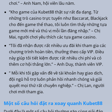
chơi.” – Anh Nam, hội viên lâu năm.
“Kho game của Kubet88 thật sự rất đa dạng. Từ
những trò casino trực tuyến như Baccarat, Blackjack
cho đến game thể thao, tôi luôn tìm thấy những tựa
game mới mẻ và thú vị mỗi lần đăng nhập.” – Chị
Mai, người chơi yêu thích các tựa game casino.
“Tôi đã nhận được rất nhiều ưu đãi khi tham gia các
chương trình hoàn tiền, thưởng theo cấp VIP. Điều
này giúp tôi tiết kiệm được rất nhiều chi phí và có
thêm cơ hội thắng lớn.” – Anh Duy, thành viên VIP.
” Mỗi khi tôi gặp vấn đề về tài khoản hay giao dịch,
đội ngũ hỗ trợ luôn phản hồi nhanh chóng và giải
quyết mọi thứ rất chuyên nghiệp.” – Chị Lan, người
chơi mới tham gia.
Một số câu hỏi đặt ra xoay quanh Kubet88
Dưới đây là một số câu hỏi thường gặp cùng giải đáp