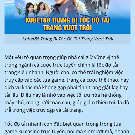
Kubet88 Trang Bị Tốc Độ Tải Trang Vượt Trội
Một yếu tố quan trọng giúp nhà cái giữ vững vị thế
trong ngành cá cược trực tuyến chính là tốc độ tải
trang siêu nhanh. Người chơi có thể trải nghiệm việc
truy cập vào các tựa game, trang cá cược thể thao, hay
dịch vụ khác mà không gặp phải tình trạng giật lag hay
tải lâu. Điều này là nhờ vào việc tối ưu hóa hệ thống
máy chủ, mạng lưới toàn cầu, giúp giảm thiểu tối đa độ
trễ trong việc truy cập và tải trang.
Tốc độ tải nhanh còn đặc biệt quan trọng trong tựa
game ku casino trực tuyến, nơi mà sự mượt mà, nhanh