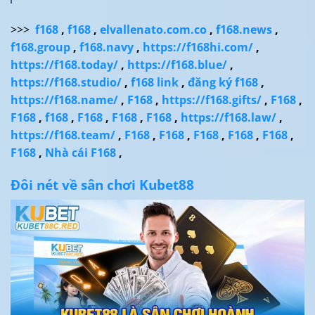
>>>
f168
,
f168
,
elvallenato.com.co
,
f168.news
,
f168.group
,
f168.navy
,
https://f168hi.com/
,
https://f168.today/
,
https://f168.blue/
,
https://f168.studio/
,
f168 link
,
đăng ký f168
,
https://f168.name/
,
F168
,
https://f168.gifts/
,
F168
,
F168
,
f168
,
F168
,
F168
,
F168
,
https://f168.law/
,
https://f168.team/
,
F168
,
F168
,
F168
,
F168
,
F168
,
F168
,
Nhà cái F168
,
Đôi nét về sân chơi Kubet88