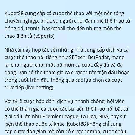
Kubet88 cung cấp cá cược thể thao với một nền tảng
chuyên nghiệp, phục vụ người chơi đam mê thể thao từ
bóng đá, tennis, basketball cho đến những môn thể
thao điện tử (eSports).
Nhà cái này hợp tác với những nhà cung cấp dịch vụ cá
cược thể thao nổi tiếng như SBTech, BetRadar, mang
lại cho người chơi một bộ môn cá cược đầy đủ và đa
dạng. Bạn có thể tham gia cá cược trước trận đấu hoặc
trong suốt trận đấu thông qua các lựa chọn cá cược
trực tiếp (live betting).
Với tỷ lệ cược hấp dẫn, dịch vụ nhanh chóng, hội viên
có thể tham gia cá cược các sự kiện thể thao nổi bật từ
giải đấu lớn như Premier League, La Liga, NBA, hay sự
kiện thể thao quốc tế khác. Kubet88 không chỉ cung
cấp cược đơn giản mà còn có cược combo, cược châu