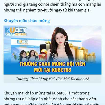
người chơi gia tăng cơ hội chiến thắng mà còn mang lại
những trải nghiệm tuyệt vời ngay từ khi tham gia:
Khuyến mão chào mừng
Thưởng Chào Mừng Hội Viên Mới Tại Kubet88
Khuyến mãi chào mừng tại Kubet88 là một trong
những ưu đãi hấp dẫn nhất dành cho các thành viên
mới tham gia. Khi nạp tiền lần đầu, người chơi sẽ nhận