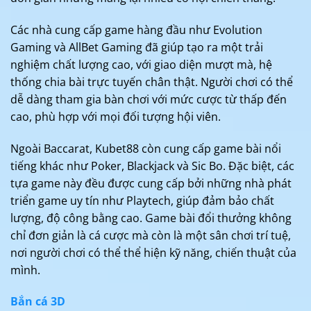
Các nhà cung cấp game hàng đầu như Evolution
Gaming và AllBet Gaming đã giúp tạo ra một trải
nghiệm chất lượng cao, với giao diện mượt mà, hệ
thống chia bài trực tuyến chân thật. Người chơi có thể
dễ dàng tham gia bàn chơi với mức cược từ thấp đến
cao, phù hợp với mọi đối tượng hội viên.
Ngoài Baccarat, Kubet88 còn cung cấp game bài nổi
tiếng khác như Poker, Blackjack và Sic Bo. Đặc biệt, các
tựa game này đều được cung cấp bởi những nhà phát
triển game uy tín như Playtech, giúp đảm bảo chất
lượng, độ công bằng cao. Game bài đổi thưởng không
chỉ đơn giản là cá cược mà còn là một sân chơi trí tuệ,
nơi người chơi có thể thể hiện kỹ năng, chiến thuật của
mình.
Bắn cá 3D