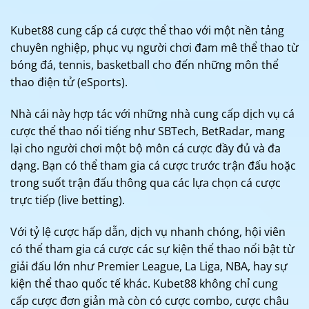
Kubet88 cung cấp cá cược thể thao với một nền tảng
chuyên nghiệp, phục vụ người chơi đam mê thể thao từ
bóng đá, tennis, basketball cho đến những môn thể
thao điện tử (eSports).
Nhà cái này hợp tác với những nhà cung cấp dịch vụ cá
cược thể thao nổi tiếng như SBTech, BetRadar, mang
lại cho người chơi một bộ môn cá cược đầy đủ và đa
dạng. Bạn có thể tham gia cá cược trước trận đấu hoặc
trong suốt trận đấu thông qua các lựa chọn cá cược
trực tiếp (live betting).
Với tỷ lệ cược hấp dẫn, dịch vụ nhanh chóng, hội viên
có thể tham gia cá cược các sự kiện thể thao nổi bật từ
giải đấu lớn như Premier League, La Liga, NBA, hay sự
kiện thể thao quốc tế khác. Kubet88 không chỉ cung
cấp cược đơn giản mà còn có cược combo, cược châu