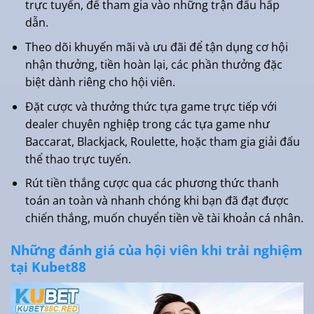
trực tuyến, để tham gia vào những trận đấu hấp
dẫn.
Theo dõi khuyến mãi và ưu đãi để tận dụng cơ hội
nhận thưởng, tiền hoàn lại, các phần thưởng đặc
biệt dành riêng cho hội viên.
Đặt cược và thưởng thức tựa game trực tiếp với
dealer chuyên nghiệp trong các tựa game như
Baccarat, Blackjack, Roulette, hoặc tham gia giải đấu
thể thao trực tuyến.
Rút tiền thắng cược qua các phương thức thanh
toán an toàn và nhanh chóng khi bạn đã đạt được
chiến thắng, muốn chuyển tiền về tài khoản cá nhân.
Những đánh giá của hội viên khi trải nghiệm
tại Kubet88