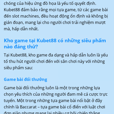
chóng của hiệu ứng đồ họa là yếu tố quyết định.
Kubet88 đảm bảo rằng mọi tựa game, từ các game bài
đến slot machines, đều hoạt động ổn định và không bị
gián đoạn, mang lại cho người chơi trải nghiệm mượt
mà, hấp dẫn nhất.
Kho game tại Kubet88 có những siêu phẩm
nào đáng thử?
Tại Kubet88, kho game đa dạng và hấp dẫn luôn là yếu
tố thu hút người chơi đến với sân chơi này với những
siêu phẩm sau:
Game bài đổi thưởng
Game bài đổi thưởng luôn là một trong những lựa
chọn yêu thích của những người đam mê cá cược trực
tuyến. Một trong những tựa game bài nổi bật ở đây
chính là Baccarat – tựa game bài cổ điển với luật chơi
đơn giản nhưng mang lại nhiều cơ hội chiến thắng.