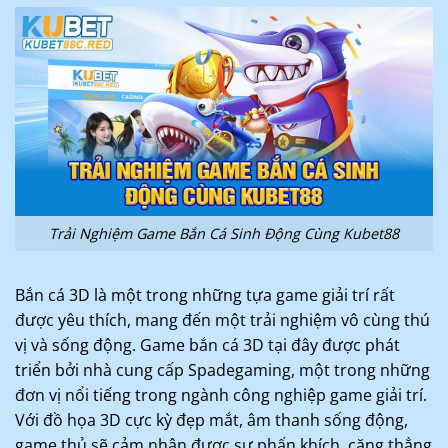
Trải Nghiệm Game Bắn Cá Sinh Động Cùng Kubet88
Bắn cá 3D là một trong những tựa game giải trí rất
được yêu thích, mang đến một trải nghiệm vô cùng thú
vị và sống động. Game bắn cá 3D tại đây được phát
triển bởi nhà cung cấp Spadegaming, một trong những
đơn vị nổi tiếng trong ngành công nghiệp game giải trí.
Với đồ họa 3D cực kỳ đẹp mắt, âm thanh sống động,
game thủ sẽ cảm nhận được sự phấn khích, căng thẳng