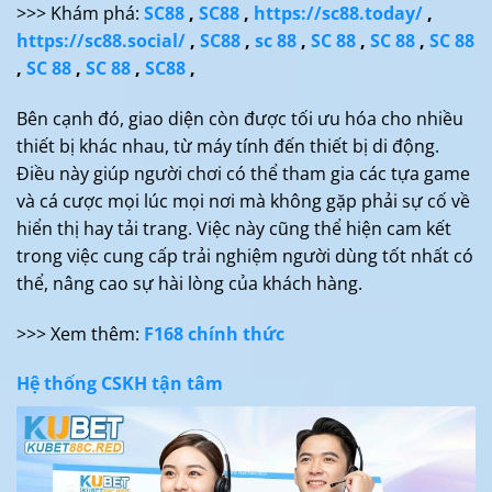
>>> Khám phá:
SC88
,
SC88
,
https://sc88.today/
,
https://sc88.social/
,
SC88
,
sc 88
,
SC 88
,
SC 88
,
SC 88
,
SC 88
,
SC 88
,
SC88
,
Bên cạnh đó, giao diện còn được tối ưu hóa cho nhiều
thiết bị khác nhau, từ máy tính đến thiết bị di động.
Điều này giúp người chơi có thể tham gia các tựa game
và cá cược mọi lúc mọi nơi mà không gặp phải sự cố về
hiển thị hay tải trang. Việc này cũng thể hiện cam kết
trong việc cung cấp trải nghiệm người dùng tốt nhất có
thể, nâng cao sự hài lòng của khách hàng.
>>> Xem thêm:
F168 chính thức
Hệ thống CSKH tận tâm