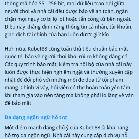
thống mã hóa SSL 256-bit, mọi dữ liệu trao đổi giữa
người chơi và nhà cái đều được bảo vệ an toàn, ngăn
chặn mọi nguy cơ bị lộ lọt hoặc tấn công từ bên ngoài.
Điều này khẳng định rằng thông tin cá nhân, tài khoản,
giao dịch tài chính của bạn luôn được giữ kín.
Hơn nữa, Kubet88 cũng tuân thủ tiêu chuẩn bảo mật
quốc tế, bảo vệ người chơi khỏi rủi ro không đáng có.
Các quy trình bảo mật, kiểm tra nội bộ của nhà cái này
luôn được thực hiện nghiêm ngặt và thường xuyên cập
nhật để đối phó với những mối đe dọa từ tội phạm
mạng. Chính vì vậy, hội viên có thể hoàn toàn yên tâm
khi tham gia vào nền tảng mà không phải lo lắng về vấn
đề bảo mật.
Đa dạng ngôn ngữ hỗ trợ
Một điểm mạnh đáng chú ý của Kubet 88 là khả năng
hỗ trợ đa ngôn ngữ. Nhà cái này cung cấp dịch vụ hỗ