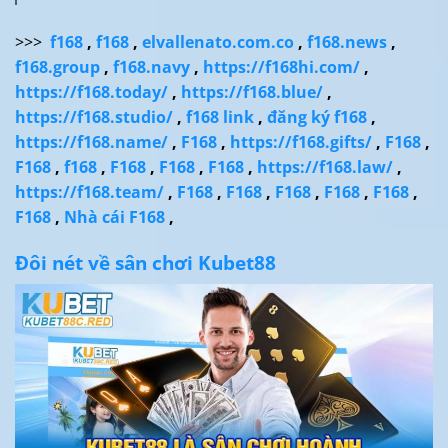
>>>
f168
,
f168
,
elvallenato.com.co
,
f168.news
,
f168.group
,
f168.navy
,
https://f168hi.com/
,
https://f168.today/
,
https://f168.blue/
,
https://f168.studio/
,
f168 link
,
đăng ký f168
,
https://f168.name/
,
F168
,
https://f168.gifts/
,
F168
,
F168
,
f168
,
F168
,
F168
,
F168
,
https://f168.law/
,
https://f168.team/
,
F168
,
F168
,
F168
,
F168
,
F168
,
F168
,
Nhà cái F168
,
Đôi nét về sân chơi Kubet88