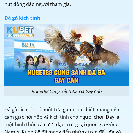
hút đông đảo người tham gia.
Đá gà kịch tính
Kubet88 Cùng Sảnh Đá Gà Gay Cấn
Đá gà kịch tính là một tựa game đặc biệt, mang đến
cảm giác hồi hộp và kịch tính cho người chơi. Đây là
một hình thức cá cược đặc trưng tại quốc gia Đông
Nam Á, Kubet88 đã mang đến những trận đấu đá gà