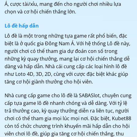
Á, cược tài/xỉu, mang đến cho người chơi nhiều lựa
chọn và cơ hội chiến thắng lớn.
Lô đề hấp dẫn
Lô đề là một trong những tựa game rất phổ biến, đặc
biệt là ở quốc gia Đông Nam Á. Với hệ thống Lô đề này,
người chơi có thể tham gia dự đoán con số trong
những kỳ quay thưởng, mang lại cơ hội chiến thắng dễ
dàng và hấp dẫn. Nhà cái cung cấp các loại hình lô đề
như Loto 4D, 3D, 2D, cùng với cược đặc biệt khác giúp
tăng cơ hội giành thưởng cho hội viên.
Nhà cung cấp game cho lô đề là SABASlot, chuyên cung
cấp tựa game lô đề nhanh chóng và dễ dàng. Với tỷ lệ
trả thưởng cao, kỳ quay thưởng diễn ra liên tục, người
chơi có thể tham gia mọi lúc mọi nơi. Đặc biệt, Kubet88
còn tổ chức chương trình khuyến mãi hấp dẫn cho hội
viên chơi lô đề, giúp gia tăng cơ hội chiến thắng, thu