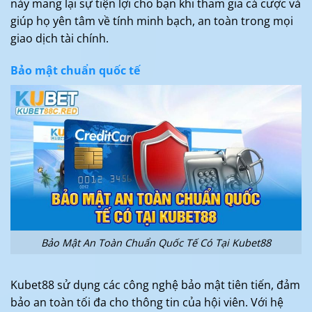
này mang lại sự tiện lợi cho bạn khi tham gia cá cược và
giúp họ yên tâm về tính minh bạch, an toàn trong mọi
giao dịch tài chính.
Bảo mật chuẩn quốc tế
Bảo Mật An Toàn Chuẩn Quốc Tế Có Tại Kubet88
Kubet88 sử dụng các công nghệ bảo mật tiên tiến, đảm
bảo an toàn tối đa cho thông tin của hội viên. Với hệ