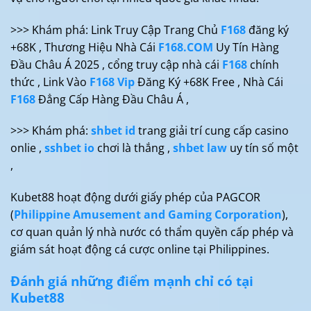
>>> Khám phá:
Link Truy Cập Trang Chủ
F168
đăng ký
+68K , Thương Hiệu Nhà Cái
F168.COM
Uy Tín Hàng
Đầu Châu Á 2025 , cổng truy cập nhà cái
F168
chính
thức , Link Vào
F168 Vip
Đăng Ký +68K Free , Nhà Cái
F168
Đẳng Cấp Hàng Đầu Châu Á ,
>>> Khám phá:
shbet id
trang giải trí cung cấp casino
onlie ,
sshbet io
chơi là thắng ,
shbet law
uy tín số một
,
Kubet88 hoạt động dưới giấy phép của PAGCOR
(
Philippine Amusement and Gaming Corporation
),
cơ quan quản lý nhà nước có thẩm quyền cấp phép và
giám sát hoạt động cá cược online tại Philippines.
Đánh giá những điểm mạnh chỉ có tại
Kubet88