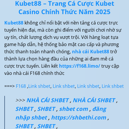
Kubet88 – Trang Cá Cược Kubet
Casino Chính Thức Năm 2025
Kubet88
không chỉ nổi bật với nền tảng cá cược trực
tuyến hiện đại, mà còn ghi điểm với người chơi nhờ sự
uy tín, chất lượng dịch vụ vượt trội. Với hàng loạt tựa
game hấp dẫn, hệ thống bảo mật cao cấp và phương
thức thanh toán nhanh chóng,
nhà cái Kubet88
trở
thành lựa chọn hàng đầu của những ai đam mê cá
cược trực tuyến.
Liên kết
https://f168.limo/
truy cập
vào nhà cái F168 chính thức
===>
F168
,
Link shbet
,
Link shbet
,
Link shbet
,
Link shbet
>>>
NHÀ CÁI SHBET
,
NHÀ CÁI SHBET
,
SHBET
,
SHBET
,
shbet com
,
đăng
nhập shbet
,
https://shbethi.com
,
SHBET
,
SHBET
,