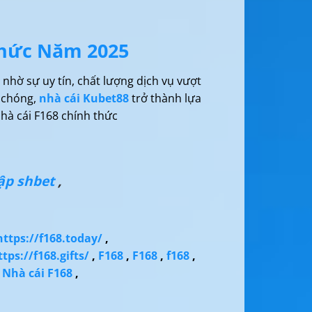
Thức Năm 2025
 nhờ sự uy tín, chất lượng dịch vụ vượt
h chóng,
nhà cái Kubet88
trở thành lựa
nhà cái F168 chính thức
ập shbet
,
https://f168.today/
,
ttps://f168.gifts/
,
F168
,
F168
,
f168
,
,
Nhà cái F168
,