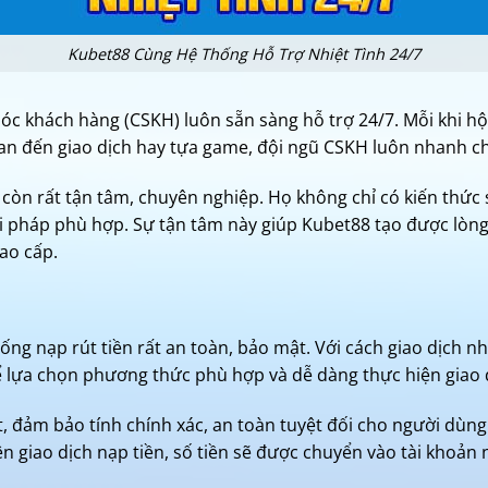
Kubet88 Cùng Hệ Thống Hỗ Trợ Nhiệt Tình 24/7
c khách hàng (CSKH) luôn sẵn sàng hỗ trợ 24/7. Mỗi khi hội 
uan đến giao dịch hay tựa game, đội ngũ CSKH luôn nhanh ch
 còn rất tận tâm, chuyên nghiệp. Họ không chỉ có kiến thứ
ải pháp phù hợp. Sự tận tâm này giúp Kubet88 tạo được lòng t
cao cấp.
ng nạp rút tiền rất an toàn, bảo mật. Với cách giao dịch n
ể lựa chọn phương thức phù hợp và dễ dàng thực hiện giao 
 đảm bảo tính chính xác, an toàn tuyệt đối cho người dùn
ện giao dịch nạp tiền, số tiền sẽ được chuyển vào tài khoản 