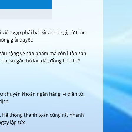
viên gặp phải bất kỳ vấn đề gì, từ thắc
óng giải quyết.
c sâu rộng về sản phẩm mà còn luôn sẵn
in, sự gắn bó lâu dài, đồng thời thể
hư chuyển khoản ngân hàng, ví điện tử,
dịch.
g. Hệ thống thanh toán cũng rất nhanh
ngay lập tức.