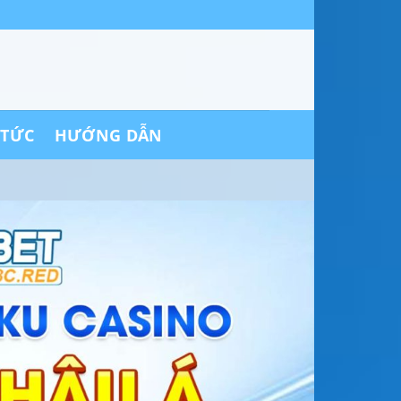
 TỨC
HƯỚNG DẪN