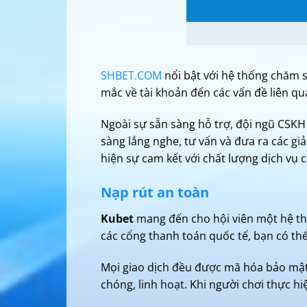
SHBET.COM
nổi bật với hệ thống chăm só
mắc về tài khoản đến các vấn đề liên q
Ngoài sự sẵn sàng hỗ trợ, đội ngũ CSKH
sàng lắng nghe, tư vấn và đưa ra các gi
hiện sự cam kết với chất lượng dịch vụ 
Nạp rút an toàn
Kubet
mang đến cho hội viên một hệ thố
các cổng thanh toán quốc tế, bạn có th
Mọi giao dịch đều được mã hóa bảo mật,
chóng, linh hoạt. Khi người chơi thực hi