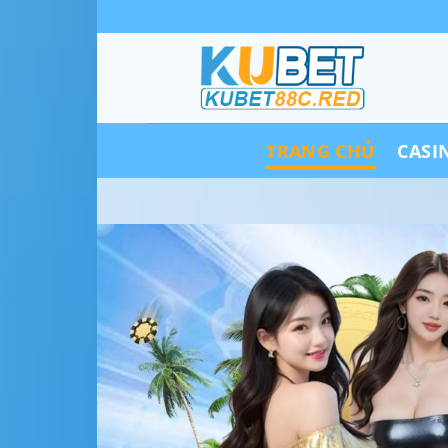
Bỏ
qua
nội
dung
TRANG CHỦ
CASI