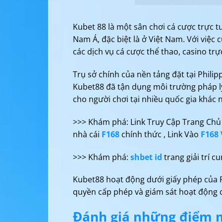
Kubet 88 là một sân chơi cá cược trực
Nam Á, đặc biệt là ở Việt Nam. Với việc
các dịch vụ cá cược thể thao, casino trự
Trụ sở chính của nền tảng đặt tại Philip
Kubet88 đã tận dụng môi trường pháp lý
cho người chơi tại nhiều quốc gia khác 
>>> Khám phá:
Link Truy Cập Trang Ch
nhà cái
F168
chính thức , Link Vào
F168 
>>> Khám phá:
shbet id
trang giải trí c
Kubet88 hoạt động dưới giấy phép của
quyền cấp phép và giám sát hoạt động cá
Đánh giá những điểm m