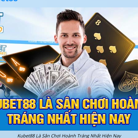
Kubet88 Là Sân Chơi Hoành Tráng Nhất Hiện Nay