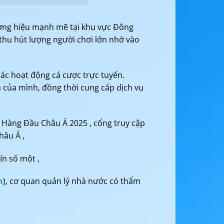
ương hiệu mạnh mẽ tại khu vực Đông
 thu hút lượng người chơi lớn nhờ vào
 các hoạt động cá cược trực tuyến.
 của mình, đồng thời cung cấp dịch vụ
 Hàng Đầu Châu Á 2025 , cổng truy cập
hâu Á ,
ín số một ,
n
), cơ quan quản lý nhà nước có thẩm