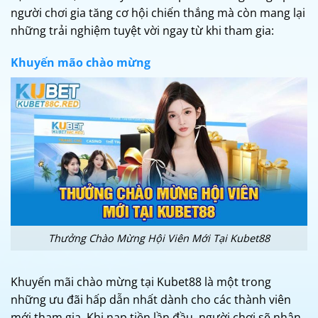
người chơi gia tăng cơ hội chiến thắng mà còn mang lại
những trải nghiệm tuyệt vời ngay từ khi tham gia:
Khuyến mão chào mừng
Thưởng Chào Mừng Hội Viên Mới Tại Kubet88
Khuyến mãi chào mừng tại Kubet88 là một trong
những ưu đãi hấp dẫn nhất dành cho các thành viên
mới tham gia. Khi nạp tiền lần đầu, người chơi sẽ nhận