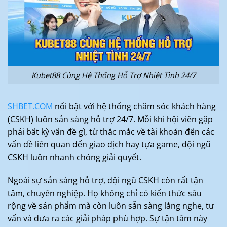
Kubet88 Cùng Hệ Thống Hỗ Trợ Nhiệt Tình 24/7
SHBET.COM
nổi bật với hệ thống chăm sóc khách hàng
(CSKH) luôn sẵn sàng hỗ trợ 24/7. Mỗi khi hội viên gặp
phải bất kỳ vấn đề gì, từ thắc mắc về tài khoản đến các
vấn đề liên quan đến giao dịch hay tựa game, đội ngũ
CSKH luôn nhanh chóng giải quyết.
Ngoài sự sẵn sàng hỗ trợ, đội ngũ CSKH còn rất tận
tâm, chuyên nghiệp. Họ không chỉ có kiến thức sâu
rộng về sản phẩm mà còn luôn sẵn sàng lắng nghe, tư
vấn và đưa ra các giải pháp phù hợp. Sự tận tâm này