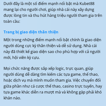
Dưới đây là một số điểm mạnh nổi bật mà Kubet88
mang lại cho người chơi, giúp nhà cái này xây dựng
được lòng tin và thu hút hàng triệu người tham gia trên
toàn cầu:
Trang bị giao diện thân thiện
Một trong những điểm mạnh nổi bật chính là giao diện
người dùng cực kỳ thân thiện và dễ sử dụng. Nhà cái
này đã thiết kế giao diện sao cho phù hợp với cả người
mới, hội viên kỳ cựu.
Mọi chức năng được sắp xếp logic, trực quan, giúp
người dùng dễ dàng tìm kiếm các tựa game, thể thao,
hoặc dịch vụ mà mình muốn tham gia. Việc chuyển đổi
giữa phần như cá cược thể thao, casino trực tuyến, hay
tựa game khác diễn ra mượt mà và không gặp phải khó
khăn nào.