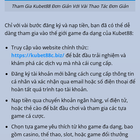
Tham Gia Kubet88 Đơn Giản Với Vài Thao Tác Đơn Giản
Chỉ với vài bước đăng ký và nạp tiền, bạn đã có thể dễ
dàng tham gia vào thế giới game đa dạng của Kubet88:
Truy cập vào website chính thức:
https://kubet88c.biz/
để bắt đầu trải nghiệm và
khám phá các dịch vụ mà nhà cái cung cấp.
Đăng ký tài khoản mới bằng cách cung cấp thông tin
cá nhân và xác nhận qua email hoặc số điện thoại để
hoàn tất quá trình tạo tài khoản.
Nạp tiền qua chuyển khoản ngân hàng, ví điện tử,
hoặc thẻ cào để bắt đầu chơi và tham gia các tựa
game cá cược.
Chọn tựa game yêu thích từ kho game đa dạng, bao
gồm casino, thể thao, slot, hoặc game đổi thưởng