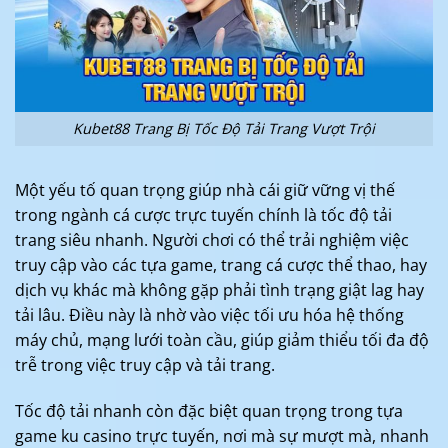
Kubet88 Trang Bị Tốc Độ Tải Trang Vượt Trội
Một yếu tố quan trọng giúp nhà cái giữ vững vị thế
trong ngành cá cược trực tuyến chính là tốc độ tải
trang siêu nhanh. Người chơi có thể trải nghiệm việc
truy cập vào các tựa game, trang cá cược thể thao, hay
dịch vụ khác mà không gặp phải tình trạng giật lag hay
tải lâu. Điều này là nhờ vào việc tối ưu hóa hệ thống
máy chủ, mạng lưới toàn cầu, giúp giảm thiểu tối đa độ
trễ trong việc truy cập và tải trang.
Tốc độ tải nhanh còn đặc biệt quan trọng trong tựa
game ku casino trực tuyến, nơi mà sự mượt mà, nhanh