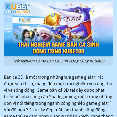
Trải Nghiệm Game Bắn Cá Sinh Động Cùng Kubet88
Bắn cá 3D là một trong những tựa game giải trí rất
được yêu thích, mang đến một trải nghiệm vô cùng thú
vị và sống động. Game bắn cá 3D tại đây được phát
triển bởi nhà cung cấp Spadegaming, một trong những
đơn vị nổi tiếng trong ngành công nghiệp game giải trí.
Với đồ họa 3D cực kỳ đẹp mắt, âm thanh sống động,
game thủ sẽ cảm nhận được sự phấn khích, căng thẳng