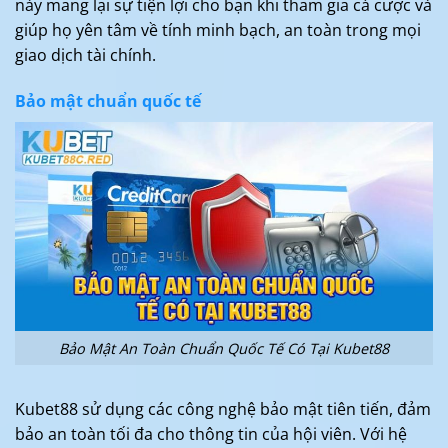
này mang lại sự tiện lợi cho bạn khi tham gia cá cược và
giúp họ yên tâm về tính minh bạch, an toàn trong mọi
giao dịch tài chính.
Bảo mật chuẩn quốc tế
Bảo Mật An Toàn Chuẩn Quốc Tế Có Tại Kubet88
Kubet88 sử dụng các công nghệ bảo mật tiên tiến, đảm
bảo an toàn tối đa cho thông tin của hội viên. Với hệ