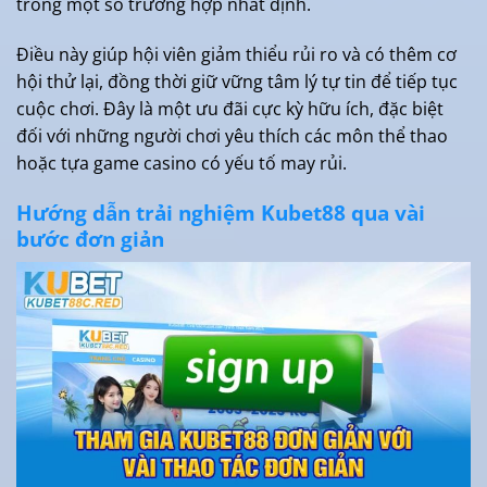
trong một số trường hợp nhất định.
Điều này giúp hội viên giảm thiểu rủi ro và có thêm cơ
hội thử lại, đồng thời giữ vững tâm lý tự tin để tiếp tục
cuộc chơi. Đây là một ưu đãi cực kỳ hữu ích, đặc biệt
đối với những người chơi yêu thích các môn thể thao
hoặc tựa game casino có yếu tố may rủi.
Hướng dẫn trải nghiệm Kubet88 qua vài
bước đơn giản