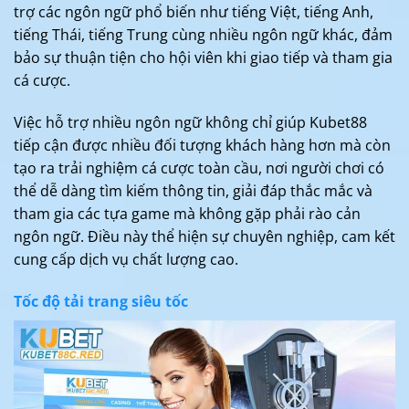
trợ các ngôn ngữ phổ biến như tiếng Việt, tiếng Anh,
tiếng Thái, tiếng Trung cùng nhiều ngôn ngữ khác, đảm
bảo sự thuận tiện cho hội viên khi giao tiếp và tham gia
cá cược.
Việc hỗ trợ nhiều ngôn ngữ không chỉ giúp Kubet88
tiếp cận được nhiều đối tượng khách hàng hơn mà còn
tạo ra trải nghiệm cá cược toàn cầu, nơi người chơi có
thể dễ dàng tìm kiếm thông tin, giải đáp thắc mắc và
tham gia các tựa game mà không gặp phải rào cản
ngôn ngữ. Điều này thể hiện sự chuyên nghiệp, cam kết
cung cấp dịch vụ chất lượng cao.
Tốc độ tải trang siêu tốc