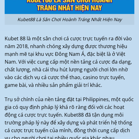
Kubet88 Là Sân Chơi Hoành Tráng Nhất Hiện Nay
Kubet 88 là một sân chơi cá cược trực tuyến ra đời vào
năm 2018, nhanh chóng xây dựng được thương hiệu
mạnh mẽ tại khu vực Đông Nam Á, đặc biệt là ở Việt
Nam. Với việc cung cấp một nền tảng cá cược đa dạng,
chất lượng, nhà cái thu hút lượng người chơi lớn nhờ
vào các dịch vụ cá cược thể thao, casino trực tuyến,
game bài, và nhiều sản phẩm giải trí khác.
Trụ sở chính của nền tảng đặt tại Philippines, một quốc
gia có quy định pháp lý khá rõ ràng đối với các hoạt
động cá cược trực tuyến. Kubet88 đã tận dụng môi
trường pháp lý này để xây dựng và phát triển hệ thống
cá cược trực tuyến của mình, đồng thời cung cấp dịch
vụ cho người chơi tại nhiều quốc gia khác nhau.