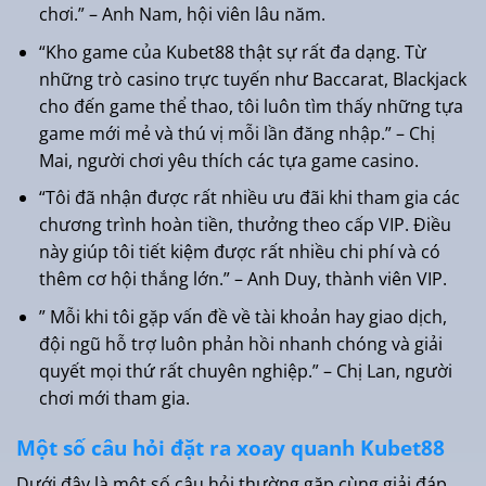
chơi.” – Anh Nam, hội viên lâu năm.
“Kho game của Kubet88 thật sự rất đa dạng. Từ
những trò casino trực tuyến như Baccarat, Blackjack
cho đến game thể thao, tôi luôn tìm thấy những tựa
game mới mẻ và thú vị mỗi lần đăng nhập.” – Chị
Mai, người chơi yêu thích các tựa game casino.
“Tôi đã nhận được rất nhiều ưu đãi khi tham gia các
chương trình hoàn tiền, thưởng theo cấp VIP. Điều
này giúp tôi tiết kiệm được rất nhiều chi phí và có
thêm cơ hội thắng lớn.” – Anh Duy, thành viên VIP.
” Mỗi khi tôi gặp vấn đề về tài khoản hay giao dịch,
đội ngũ hỗ trợ luôn phản hồi nhanh chóng và giải
quyết mọi thứ rất chuyên nghiệp.” – Chị Lan, người
chơi mới tham gia.
Một số câu hỏi đặt ra xoay quanh Kubet88
Dưới đây là một số câu hỏi thường gặp cùng giải đáp