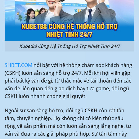
Kubet88 Cùng Hệ Thống Hỗ Trợ Nhiệt Tình 24/7
SHBET.COM
nổi bật với hệ thống chăm sóc khách hàng
(CSKH) luôn sẵn sàng hỗ trợ 24/7. Mỗi khi hội viên gặp
phải bất kỳ vấn đề gì, từ thắc mắc về tài khoản đến các
vấn đề liên quan đến giao dịch hay tựa game, đội ngũ
CSKH luôn nhanh chóng giải quyết.
Ngoài sự sẵn sàng hỗ trợ, đội ngũ CSKH còn rất tận
tâm, chuyên nghiệp. Họ không chỉ có kiến thức sâu
rộng về sản phẩm mà còn luôn sẵn sàng lắng nghe, tư
vấn và đưa ra các giải pháp phù hợp. Sự tận tâm này