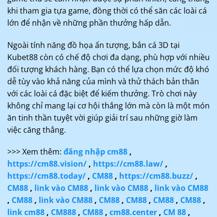
khi tham gia tựa game, đồng thời có thể săn các loài cá
lớn để nhận về những phần thưởng hấp dẫn.
Ngoài tính năng đồ họa ấn tượng, bắn cá 3D tại
Kubet88 còn có chế độ chơi đa dạng, phù hợp với nhiều
đối tượng khách hàng. Bạn có thể lựa chọn mức độ khó
dễ tùy vào khả năng của mình và thử thách bản thân
với các loài cá đặc biệt để kiếm thưởng. Trò chơi này
không chỉ mang lại cơ hội thắng lớn mà còn là một món
ăn tinh thần tuyệt vời giúp giải trí sau những giờ làm
việc căng thẳng.
>>> Xem thêm:
đăng nhập cm88
,
https://cm88.vision/
,
https://cm88.law/
,
https://cm88.today/
,
CM88
,
https://cm88.buzz/
,
CM88
,
link vào CM88
,
link vào CM88
,
link vào CM88
,
CM88
,
link vào CM88
,
CM88
,
CM88
,
CM88
,
CM88
,
link cm88
,
CM888
,
CM88
,
cm88.center
,
CM 88
,