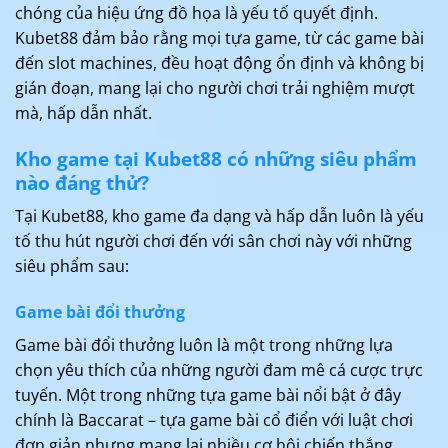
chóng của hiệu ứng đồ họa là yếu tố quyết định.
Kubet88 đảm bảo rằng mọi tựa game, từ các game bài
đến slot machines, đều hoạt động ổn định và không bị
gián đoạn, mang lại cho người chơi trải nghiệm mượt
mà, hấp dẫn nhất.
Kho game tại Kubet88 có những siêu phẩm
nào đáng thử?
Tại Kubet88, kho game đa dạng và hấp dẫn luôn là yếu
tố thu hút người chơi đến với sân chơi này với những
siêu phẩm sau:
Game bài đổi thưởng
Game bài đổi thưởng luôn là một trong những lựa
chọn yêu thích của những người đam mê cá cược trực
tuyến. Một trong những tựa game bài nổi bật ở đây
chính là Baccarat – tựa game bài cổ điển với luật chơi
đơn giản nhưng mang lại nhiều cơ hội chiến thắng.