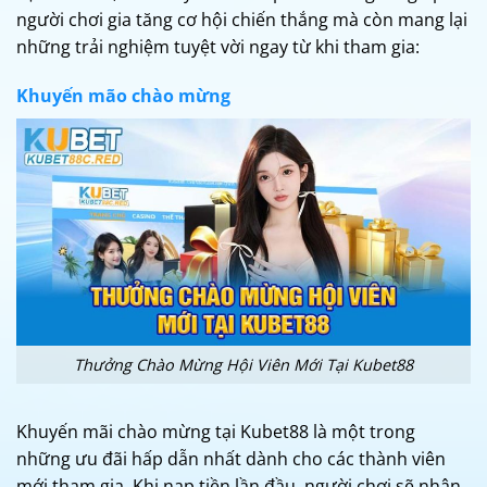
người chơi gia tăng cơ hội chiến thắng mà còn mang lại
những trải nghiệm tuyệt vời ngay từ khi tham gia:
Khuyến mão chào mừng
Thưởng Chào Mừng Hội Viên Mới Tại Kubet88
Khuyến mãi chào mừng tại Kubet88 là một trong
những ưu đãi hấp dẫn nhất dành cho các thành viên
mới tham gia. Khi nạp tiền lần đầu, người chơi sẽ nhận