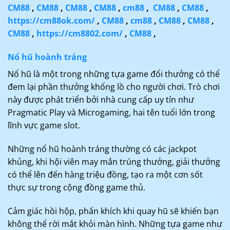
CM88
,
CM88
,
CM88
,
CM88
,
cm88
,
CM88
,
CM88
,
https://cm88ok.com/
,
CM88
,
cm88
,
CM88
,
CM88
,
CM88
,
https://cm8802.com/
,
CM88
,
Nổ hũ hoành tráng
Nổ hũ là một trong những tựa game đổi thưởng có thể
đem lại phần thưởng khổng lồ cho người chơi. Trò chơi
này được phát triển bởi nhà cung cấp uy tín như
Pragmatic Play và Microgaming, hai tên tuổi lớn trong
lĩnh vực game slot.
Những nổ hũ hoành tráng thường có các jackpot
khủng, khi hội viên may mắn trúng thưởng, giải thưởng
có thể lên đến hàng triệu đồng, tạo ra một cơn sốt
thực sự trong cộng đồng game thủ.
Cảm giác hồi hộp, phấn khích khi quay hũ sẽ khiến bạn
không thể rời mắt khỏi màn hình. Những tựa game như