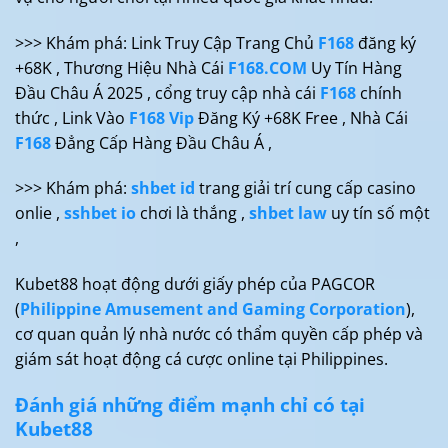
>>> Khám phá:
Link Truy Cập Trang Chủ
F168
đăng ký
+68K , Thương Hiệu Nhà Cái
F168.COM
Uy Tín Hàng
Đầu Châu Á 2025 , cổng truy cập nhà cái
F168
chính
thức , Link Vào
F168 Vip
Đăng Ký +68K Free , Nhà Cái
F168
Đẳng Cấp Hàng Đầu Châu Á ,
>>> Khám phá:
shbet id
trang giải trí cung cấp casino
onlie ,
sshbet io
chơi là thắng ,
shbet law
uy tín số một
,
Kubet88 hoạt động dưới giấy phép của PAGCOR
(
Philippine Amusement and Gaming Corporation
),
cơ quan quản lý nhà nước có thẩm quyền cấp phép và
giám sát hoạt động cá cược online tại Philippines.
Đánh giá những điểm mạnh chỉ có tại
Kubet88