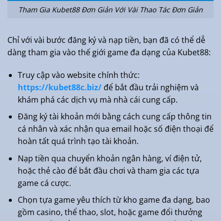
Tham Gia Kubet88 Đơn Giản Với Vài Thao Tác Đơn Giản
Chỉ với vài bước đăng ký và nạp tiền, bạn đã có thể dễ
dàng tham gia vào thế giới game đa dạng của Kubet88:
Truy cập vào website chính thức:
https://kubet88c.biz/
để bắt đầu trải nghiệm và
khám phá các dịch vụ mà nhà cái cung cấp.
Đăng ký tài khoản mới bằng cách cung cấp thông tin
cá nhân và xác nhận qua email hoặc số điện thoại để
hoàn tất quá trình tạo tài khoản.
Nạp tiền qua chuyển khoản ngân hàng, ví điện tử,
hoặc thẻ cào để bắt đầu chơi và tham gia các tựa
game cá cược.
Chọn tựa game yêu thích từ kho game đa dạng, bao
gồm casino, thể thao, slot, hoặc game đổi thưởng