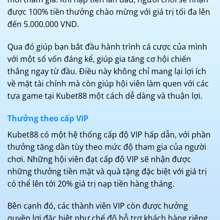
được 100% tiền thưởng chào mừng với giá trị tối đa lên
đến 5.000.000 VND.
Qua đó giúp bạn bắt đầu hành trình cá cược của mình
với một số vốn đáng kể, giúp gia tăng cơ hội chiến
thắng ngay từ đầu. Điều này không chỉ mang lại lợi ích
về mặt tài chính mà còn giúp hội viên làm quen với các
tựa game tại Kubet88 một cách dễ dàng và thuận lợi.
Thưởng theo cấp VIP
Kubet88 có một hệ thống cấp độ VIP hấp dẫn, với phần
thưởng tăng dần tùy theo mức độ tham gia của người
chơi. Những hội viên đạt cấp độ VIP sẽ nhận được
những thưởng tiền mặt và quà tặng đặc biệt với giá trị
có thể lên tới 20% giá trị nạp tiền hàng tháng.
Bên cạnh đó, các thành viên VIP còn được hưởng
quyền lợi đặc biệt như chế độ hỗ trợ khách hàng riêng