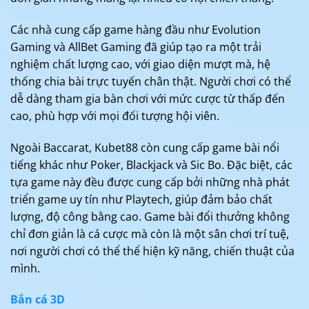
Các nhà cung cấp game hàng đầu như Evolution
Gaming và AllBet Gaming đã giúp tạo ra một trải
nghiệm chất lượng cao, với giao diện mượt mà, hệ
thống chia bài trực tuyến chân thật. Người chơi có thể
dễ dàng tham gia bàn chơi với mức cược từ thấp đến
cao, phù hợp với mọi đối tượng hội viên.
Ngoài Baccarat, Kubet88 còn cung cấp game bài nổi
tiếng khác như Poker, Blackjack và Sic Bo. Đặc biệt, các
tựa game này đều được cung cấp bởi những nhà phát
triển game uy tín như Playtech, giúp đảm bảo chất
lượng, độ công bằng cao. Game bài đổi thưởng không
chỉ đơn giản là cá cược mà còn là một sân chơi trí tuệ,
nơi người chơi có thể thể hiện kỹ năng, chiến thuật của
mình.
Bắn cá 3D