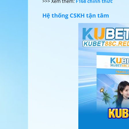
>>> Xem thêm:
F168 chính thức
Hệ thống CSKH tận tâm