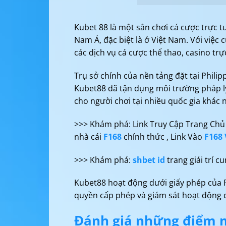
Kubet 88 là một sân chơi cá cược trực
Nam Á, đặc biệt là ở Việt Nam. Với việc
các dịch vụ cá cược thể thao, casino trự
Trụ sở chính của nền tảng đặt tại Philip
Kubet88 đã tận dụng môi trường pháp lý
cho người chơi tại nhiều quốc gia khác 
>>> Khám phá:
Link Truy Cập Trang Ch
nhà cái
F168
chính thức , Link Vào
F168 
>>> Khám phá:
shbet id
trang giải trí c
Kubet88 hoạt động dưới giấy phép của
quyền cấp phép và giám sát hoạt động cá
Đánh giá những điểm m