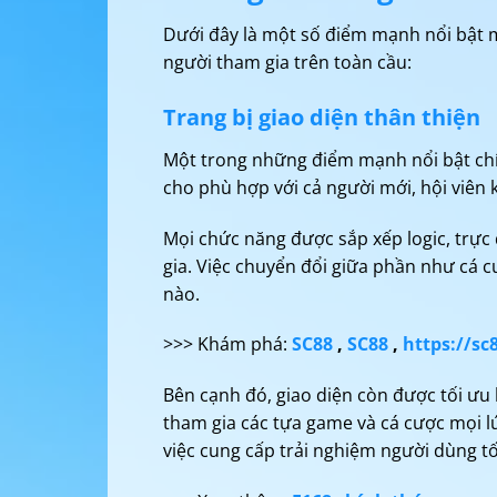
Dưới đây là một số điểm mạnh nổi bật m
người tham gia trên toàn cầu:
Trang bị giao diện thân thiện
Một trong những điểm mạnh nổi bật chính
cho phù hợp với cả người mới, hội viên 
Mọi chức năng được sắp xếp logic, trự
gia. Việc chuyển đổi giữa phần như cá 
nào.
>>> Khám phá:
SC88
,
SC88
,
https://sc
Bên cạnh đó, giao diện còn được tối ưu h
tham gia các tựa game và cá cược mọi lú
việc cung cấp trải nghiệm người dùng tố