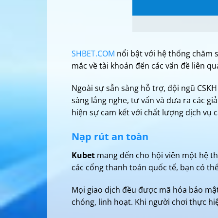
SHBET.COM
nổi bật với hệ thống chăm só
mắc về tài khoản đến các vấn đề liên q
Ngoài sự sẵn sàng hỗ trợ, đội ngũ CSKH
sàng lắng nghe, tư vấn và đưa ra các gi
hiện sự cam kết với chất lượng dịch vụ 
Nạp rút an toàn
Kubet
mang đến cho hội viên một hệ thố
các cổng thanh toán quốc tế, bạn có th
Mọi giao dịch đều được mã hóa bảo mật,
chóng, linh hoạt. Khi người chơi thực hi