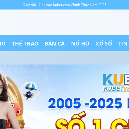
Kubet88 - Link Vào Kubet.com Chính Thức Năm 2025
NO
THỂ THAO
BẮN CÁ
NỔ HŨ
XỔ SỐ
TIN