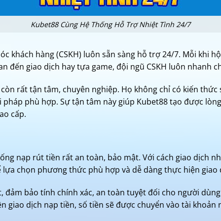
Kubet88 Cùng Hệ Thống Hỗ Trợ Nhiệt Tình 24/7
c khách hàng (CSKH) luôn sẵn sàng hỗ trợ 24/7. Mỗi khi hội 
uan đến giao dịch hay tựa game, đội ngũ CSKH luôn nhanh ch
 còn rất tận tâm, chuyên nghiệp. Họ không chỉ có kiến thứ
ải pháp phù hợp. Sự tận tâm này giúp Kubet88 tạo được lòng t
cao cấp.
ng nạp rút tiền rất an toàn, bảo mật. Với cách giao dịch n
ể lựa chọn phương thức phù hợp và dễ dàng thực hiện giao 
 đảm bảo tính chính xác, an toàn tuyệt đối cho người dùn
ện giao dịch nạp tiền, số tiền sẽ được chuyển vào tài khoản 