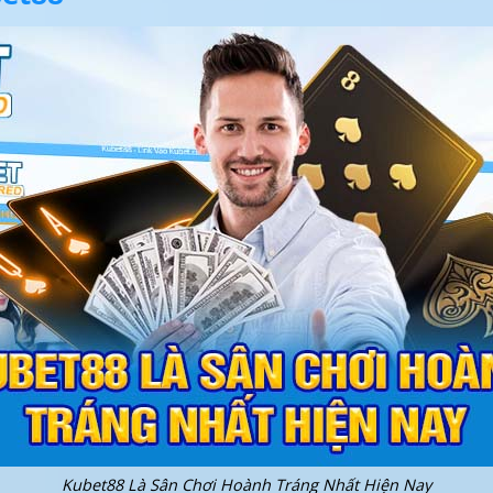
Kubet88 Là Sân Chơi Hoành Tráng Nhất Hiện Nay