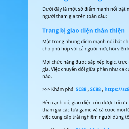
Dưới đây là một số điểm mạnh nổi bật m
người tham gia trên toàn cầu:
Trang bị giao diện thân thiện
Một trong những điểm mạnh nổi bật chính
cho phù hợp với cả người mới, hội viên 
Mọi chức năng được sắp xếp logic, trự
gia. Việc chuyển đổi giữa phần như cá 
nào.
>>> Khám phá:
SC88
,
SC88
,
https://sc
Bên cạnh đó, giao diện còn được tối ưu h
tham gia các tựa game và cá cược mọi lú
việc cung cấp trải nghiệm người dùng tố