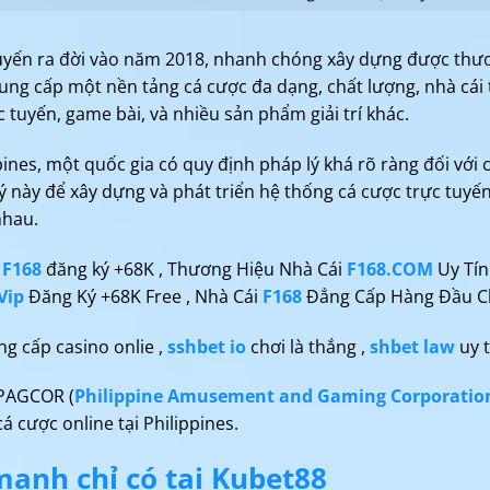
 tuyến ra đời vào năm 2018, nhanh chóng xây dựng được th
 cung cấp một nền tảng cá cược đa dạng, chất lượng, nhà cái
c tuyến, game bài, và nhiều sản phẩm giải trí khác.
pines, một quốc gia có quy định pháp lý khá rõ ràng đối với
 này để xây dựng và phát triển hệ thống cá cược trực tuyến
nhau.
ủ
F168
đăng ký +68K , Thương Hiệu Nhà Cái
F168.COM
Uy Tín
Vip
Đăng Ký +68K Free , Nhà Cái
F168
Đẳng Cấp Hàng Đầu C
ung cấp casino onlie ,
sshbet io
chơi là thắng ,
shbet law
uy t
 PAGCOR (
Philippine Amusement and Gaming Corporatio
 cược online tại Philippines.
ạnh chỉ có tại Kubet88