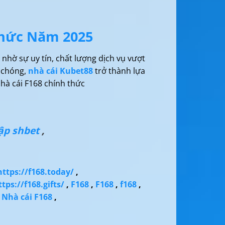
Thức Năm 2025
 nhờ sự uy tín, chất lượng dịch vụ vượt
h chóng,
nhà cái Kubet88
trở thành lựa
nhà cái F168 chính thức
ập shbet
,
https://f168.today/
,
ttps://f168.gifts/
,
F168
,
F168
,
f168
,
,
Nhà cái F168
,