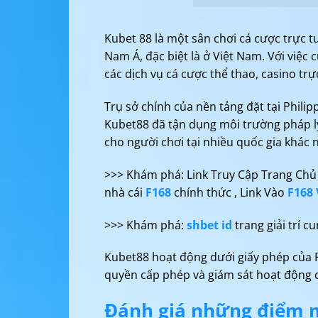
Kubet 88 là một sân chơi cá cược trực
Nam Á, đặc biệt là ở Việt Nam. Với việc
các dịch vụ cá cược thể thao, casino trự
Trụ sở chính của nền tảng đặt tại Philip
Kubet88 đã tận dụng môi trường pháp lý
cho người chơi tại nhiều quốc gia khác 
>>> Khám phá:
Link Truy Cập Trang Ch
nhà cái
F168
chính thức , Link Vào
F168 
>>> Khám phá:
shbet id
trang giải trí c
Kubet88 hoạt động dưới giấy phép của
quyền cấp phép và giám sát hoạt động cá
Đánh giá những điểm m