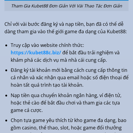
Tham Gia Kubet88 Đơn Giản Với Vài Thao Tác Đơn Giản
Chỉ với vài bước đăng ký và nạp tiền, bạn đã có thể dễ
dàng tham gia vào thế giới game đa dạng của Kubet88:
Truy cập vào website chính thức:
https://kubet88c.biz/
để bắt đầu trải nghiệm và
khám phá các dịch vụ mà nhà cái cung cấp.
Đăng ký tài khoản mới bằng cách cung cấp thông tin
cá nhân và xác nhận qua email hoặc số điện thoại để
hoàn tất quá trình tạo tài khoản.
Nạp tiền qua chuyển khoản ngân hàng, ví điện tử,
hoặc thẻ cào để bắt đầu chơi và tham gia các tựa
game cá cược.
Chọn tựa game yêu thích từ kho game đa dạng, bao
gồm casino, thể thao, slot, hoặc game đổi thưởng