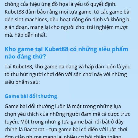
chóng của hiệu ứng đồ họa là yếu tố quyết định.
Kubet88 đảm bảo rằng mọi tựa game, từ các game bài
đến slot machines, đều hoạt động ổn định và không bị
gián đoạn, mang lại cho người chơi trải nghiệm mượt
mà, hấp dẫn nhất.
Kho game tại Kubet88 có những siêu phẩm
nào đáng thử?
Tại Kubet88, kho game đa dạng và hấp dẫn luôn là yếu
tố thu hút người chơi đến với sân chơi này với những
siêu phẩm sau:
Game bài đổi thưởng
Game bài đổi thưởng luôn là một trong những lựa
chọn yêu thích của những người đam mê cá cược trực
tuyến. Một trong những tựa game bài nổi bật ở đây
chính là Baccarat – tựa game bài cổ điển với luật chơi
đơn giản nhưng mang lại nhiều cơ hội chiến thắng.