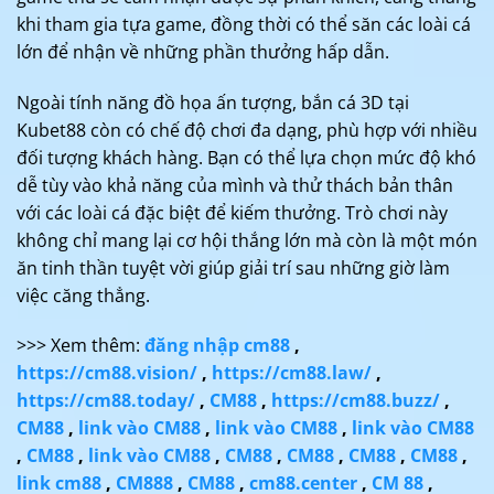
khi tham gia tựa game, đồng thời có thể săn các loài cá
lớn để nhận về những phần thưởng hấp dẫn.
Ngoài tính năng đồ họa ấn tượng, bắn cá 3D tại
Kubet88 còn có chế độ chơi đa dạng, phù hợp với nhiều
đối tượng khách hàng. Bạn có thể lựa chọn mức độ khó
dễ tùy vào khả năng của mình và thử thách bản thân
với các loài cá đặc biệt để kiếm thưởng. Trò chơi này
không chỉ mang lại cơ hội thắng lớn mà còn là một món
ăn tinh thần tuyệt vời giúp giải trí sau những giờ làm
việc căng thẳng.
>>> Xem thêm:
đăng nhập cm88
,
https://cm88.vision/
,
https://cm88.law/
,
https://cm88.today/
,
CM88
,
https://cm88.buzz/
,
CM88
,
link vào CM88
,
link vào CM88
,
link vào CM88
,
CM88
,
link vào CM88
,
CM88
,
CM88
,
CM88
,
CM88
,
link cm88
,
CM888
,
CM88
,
cm88.center
,
CM 88
,