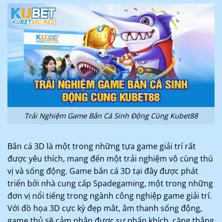
Trải Nghiệm Game Bắn Cá Sinh Động Cùng Kubet88
Bắn cá 3D là một trong những tựa game giải trí rất
được yêu thích, mang đến một trải nghiệm vô cùng thú
vị và sống động. Game bắn cá 3D tại đây được phát
triển bởi nhà cung cấp Spadegaming, một trong những
đơn vị nổi tiếng trong ngành công nghiệp game giải trí.
Với đồ họa 3D cực kỳ đẹp mắt, âm thanh sống động,
game thủ sẽ cảm nhận được sự phấn khích, căng thẳng