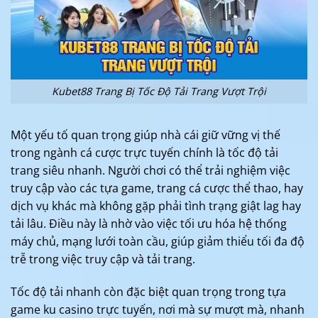
Kubet88 Trang Bị Tốc Độ Tải Trang Vượt Trội
Một yếu tố quan trọng giúp nhà cái giữ vững vị thế
trong ngành cá cược trực tuyến chính là tốc độ tải
trang siêu nhanh. Người chơi có thể trải nghiệm việc
truy cập vào các tựa game, trang cá cược thể thao, hay
dịch vụ khác mà không gặp phải tình trạng giật lag hay
tải lâu. Điều này là nhờ vào việc tối ưu hóa hệ thống
máy chủ, mạng lưới toàn cầu, giúp giảm thiểu tối đa độ
trễ trong việc truy cập và tải trang.
Tốc độ tải nhanh còn đặc biệt quan trọng trong tựa
game ku casino trực tuyến, nơi mà sự mượt mà, nhanh