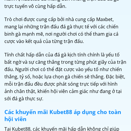
trực tuyến vô cùng hấp dẫn.
Trò chơi được cung cấp bởi nhà cung cấp Maxbet,
mang lại những trận đấu đá gà thực tế với các chiến
binh gà mạnh mẽ, nơi người chơi có thể tham gia cá
cược vào kết quả của từng trận đấu.
Tính chất hấp dẫn của đá gà kịch tính chính là yếu tố
bất ngờ và sự căng thẳng trong từng phút giây của trận
đấu. Người chơi có thể đặt cược vào yếu tố như chiến
thắng, tỷ số, hoặc lựa chọn gà chiến sẽ thắng. Đặc biệt,
mỗi trận đấu đều được phát sóng trực tiếp với hình
ảnh chân thật, khiến hội viên cảm giác như đang ở tại
sới đá gà thực sự.
Các khuyến mãi Kubet88 áp dụng cho toàn
hội viên
Tại Kubet88, các khuyến mãi hấp dẫn không chỉ giúp