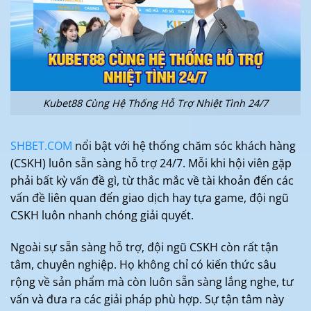
Kubet88 Cùng Hệ Thống Hỗ Trợ Nhiệt Tình 24/7
SHBET.COM
nổi bật với hệ thống chăm sóc khách hàng
(CSKH) luôn sẵn sàng hỗ trợ 24/7. Mỗi khi hội viên gặp
phải bất kỳ vấn đề gì, từ thắc mắc về tài khoản đến các
vấn đề liên quan đến giao dịch hay tựa game, đội ngũ
CSKH luôn nhanh chóng giải quyết.
Ngoài sự sẵn sàng hỗ trợ, đội ngũ CSKH còn rất tận
tâm, chuyên nghiệp. Họ không chỉ có kiến thức sâu
rộng về sản phẩm mà còn luôn sẵn sàng lắng nghe, tư
vấn và đưa ra các giải pháp phù hợp. Sự tận tâm này