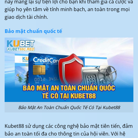
này mang lại sự tiện lợi cho bạn khi tham gia cá cược và
giúp họ yên tâm về tính minh bạch, an toàn trong mọi
giao dịch tài chính.
Bảo mật chuẩn quốc tế
Bảo Mật An Toàn Chuẩn Quốc Tế Có Tại Kubet88
Kubet88 sử dụng các công nghệ bảo mật tiên tiến, đảm
bảo an toàn tối đa cho thông tin của hội viên. Với hệ