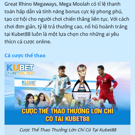
Great Rhino Megaways, Mega Moolah có tỉ lệ thanh
toán hấp dẫn và tính năng bonus cực kỳ phong phú,
tạo cơ hội cho người chơi chiến thắng liên tục. Với cách
chơi đơn giản, tỷ lệ trả thưởng cao, nổ hũ hoành tráng
tại Kubet88 luôn là một lựa chọn cho những ai yêu
thícn cá cược online.
Cá cược thể thao
Cược Thể Thao Thưởng Lớn Chỉ Có Tại Kubet88