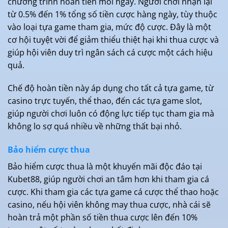
chương trình hoàn tiền mỗi ngày. Người chơi nhận lại
từ 0.5% đến 1% tổng số tiền cược hàng ngày, tùy thuộc
vào loại tựa game tham gia, mức độ cược. Đây là một
cơ hội tuyệt vời để giảm thiểu thiệt hại khi thua cược và
giúp hội viên duy trì ngân sách cá cược một cách hiệu
quả.
Chế độ hoàn tiền này áp dụng cho tất cả tựa game, từ
casino trực tuyến, thể thao, đến các tựa game slot,
giúp người chơi luôn có động lực tiếp tục tham gia mà
không lo sợ quá nhiều về những thất bại nhỏ.
Bảo hiểm cược thua
Bảo hiểm cược thua là một khuyến mãi độc đáo tại
Kubet88, giúp người chơi an tâm hơn khi tham gia cá
cược. Khi tham gia các tựa game cá cược thể thao hoặc
casino, nếu hội viên không may thua cược, nhà cái sẽ
hoàn trả một phần số tiền thua cược lên đến 10%