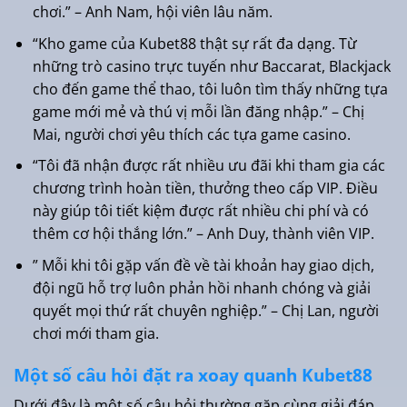
chơi.” – Anh Nam, hội viên lâu năm.
“Kho game của Kubet88 thật sự rất đa dạng. Từ
những trò casino trực tuyến như Baccarat, Blackjack
cho đến game thể thao, tôi luôn tìm thấy những tựa
game mới mẻ và thú vị mỗi lần đăng nhập.” – Chị
Mai, người chơi yêu thích các tựa game casino.
“Tôi đã nhận được rất nhiều ưu đãi khi tham gia các
chương trình hoàn tiền, thưởng theo cấp VIP. Điều
này giúp tôi tiết kiệm được rất nhiều chi phí và có
thêm cơ hội thắng lớn.” – Anh Duy, thành viên VIP.
” Mỗi khi tôi gặp vấn đề về tài khoản hay giao dịch,
đội ngũ hỗ trợ luôn phản hồi nhanh chóng và giải
quyết mọi thứ rất chuyên nghiệp.” – Chị Lan, người
chơi mới tham gia.
Một số câu hỏi đặt ra xoay quanh Kubet88
Dưới đây là một số câu hỏi thường gặp cùng giải đáp