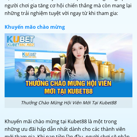
người chơi gia tăng cơ hội chiến thắng mà còn mang lại
những trải nghiệm tuyệt vời ngay từ khi tham gia:
Khuyến mão chào mừng
Thưởng Chào Mừng Hội Viên Mới Tại Kubet88
Khuyến mãi chào mừng tại Kubet88 là một trong
những ưu đãi hấp dẫn nhất dành cho các thành viên
mới tham gia. Khi nạp tiền lần đầu, người chơi sẽ nhận