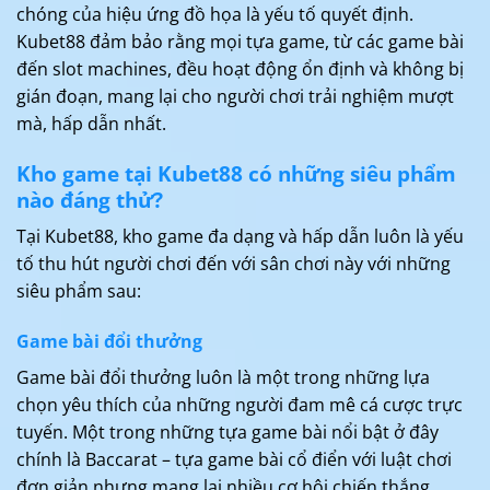
chóng của hiệu ứng đồ họa là yếu tố quyết định.
Kubet88 đảm bảo rằng mọi tựa game, từ các game bài
đến slot machines, đều hoạt động ổn định và không bị
gián đoạn, mang lại cho người chơi trải nghiệm mượt
mà, hấp dẫn nhất.
Kho game tại Kubet88 có những siêu phẩm
nào đáng thử?
Tại Kubet88, kho game đa dạng và hấp dẫn luôn là yếu
tố thu hút người chơi đến với sân chơi này với những
siêu phẩm sau:
Game bài đổi thưởng
Game bài đổi thưởng luôn là một trong những lựa
chọn yêu thích của những người đam mê cá cược trực
tuyến. Một trong những tựa game bài nổi bật ở đây
chính là Baccarat – tựa game bài cổ điển với luật chơi
đơn giản nhưng mang lại nhiều cơ hội chiến thắng.