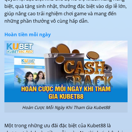
biệt, quà tặng sinh nhật, thưởng đặc biệt vào dịp lễ lớn,
giúp nâng cao trải nghiệm chơi game và mang đến
những phần thưởng vô cùng hấp dẫn.
Hoàn tiền mỗi ngày
Hoàn Cược Mỗi Ngày Khi Tham Gia Kubet88
Một trong những ưu đãi đặc biệt của Kubet88 là