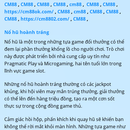
CM88
,
CM88
,
CM88
,
CM88
,
cm88
,
CM88
,
CM88
,
https://cm88ok.com/
,
CM88
,
cm88
,
CM88
,
CM88
,
CM88
,
https://cm8802.com/
,
CM88
,
Nổ hũ hoành tráng
Nổ hũ là một trong những tựa game đổi thưởng có thể
đem lại phần thưởng khổng lồ cho người chơi. Trò chơi
này được phát triển bởi nhà cung cấp uy tín như
Pragmatic Play và Microgaming, hai tên tuổi lớn trong
lĩnh vực game slot.
Những nổ hũ hoành tráng thường có các jackpot
khủng, khi hội viên may mắn trúng thưởng, giải thưởng
có thể lên đến hàng triệu đồng, tạo ra một cơn sốt
thực sự trong cộng đồng game thủ.
Cảm giác hồi hộp, phấn khích khi quay hũ sẽ khiến bạn
không thể rời mắt khỏi màn hình. Những tựa game như