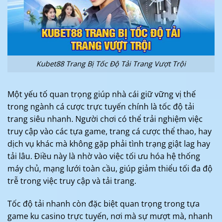
Kubet88 Trang Bị Tốc Độ Tải Trang Vượt Trội
Một yếu tố quan trọng giúp nhà cái giữ vững vị thế
trong ngành cá cược trực tuyến chính là tốc độ tải
trang siêu nhanh. Người chơi có thể trải nghiệm việc
truy cập vào các tựa game, trang cá cược thể thao, hay
dịch vụ khác mà không gặp phải tình trạng giật lag hay
tải lâu. Điều này là nhờ vào việc tối ưu hóa hệ thống
máy chủ, mạng lưới toàn cầu, giúp giảm thiểu tối đa độ
trễ trong việc truy cập và tải trang.
Tốc độ tải nhanh còn đặc biệt quan trọng trong tựa
game ku casino trực tuyến, nơi mà sự mượt mà, nhanh