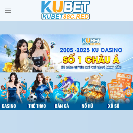
Bỏ
qua
nội
dung