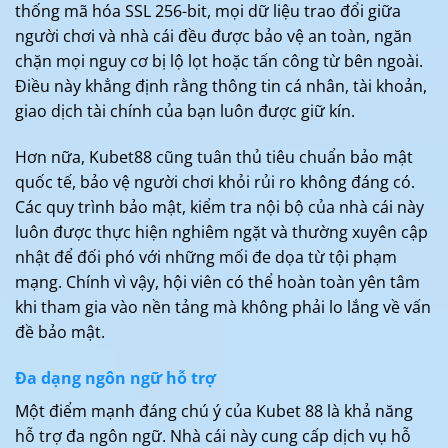
thống mã hóa SSL 256-bit, mọi dữ liệu trao đổi giữa
người chơi và nhà cái đều được bảo vệ an toàn, ngăn
chặn mọi nguy cơ bị lộ lọt hoặc tấn công từ bên ngoài.
Điều này khẳng định rằng thông tin cá nhân, tài khoản,
giao dịch tài chính của bạn luôn được giữ kín.
Hơn nữa, Kubet88 cũng tuân thủ tiêu chuẩn bảo mật
quốc tế, bảo vệ người chơi khỏi rủi ro không đáng có.
Các quy trình bảo mật, kiểm tra nội bộ của nhà cái này
luôn được thực hiện nghiêm ngặt và thường xuyên cập
nhật để đối phó với những mối đe dọa từ tội phạm
mạng. Chính vì vậy, hội viên có thể hoàn toàn yên tâm
khi tham gia vào nền tảng mà không phải lo lắng về vấn
đề bảo mật.
Đa dạng ngôn ngữ hỗ trợ
Một điểm mạnh đáng chú ý của Kubet 88 là khả năng
hỗ trợ đa ngôn ngữ. Nhà cái này cung cấp dịch vụ hỗ