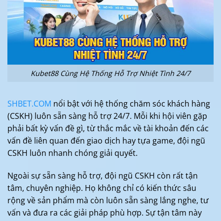
Kubet88 Cùng Hệ Thống Hỗ Trợ Nhiệt Tình 24/7
SHBET.COM
nổi bật với hệ thống chăm sóc khách hàng
(CSKH) luôn sẵn sàng hỗ trợ 24/7. Mỗi khi hội viên gặp
phải bất kỳ vấn đề gì, từ thắc mắc về tài khoản đến các
vấn đề liên quan đến giao dịch hay tựa game, đội ngũ
CSKH luôn nhanh chóng giải quyết.
Ngoài sự sẵn sàng hỗ trợ, đội ngũ CSKH còn rất tận
tâm, chuyên nghiệp. Họ không chỉ có kiến thức sâu
rộng về sản phẩm mà còn luôn sẵn sàng lắng nghe, tư
vấn và đưa ra các giải pháp phù hợp. Sự tận tâm này