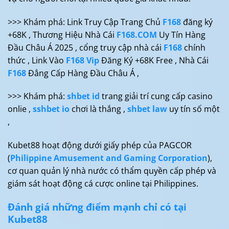
>>> Khám phá:
Link Truy Cập Trang Chủ
F168
đăng ký
+68K , Thương Hiệu Nhà Cái
F168.COM
Uy Tín Hàng
Đầu Châu Á 2025 , cổng truy cập nhà cái
F168
chính
thức , Link Vào
F168 Vip
Đăng Ký +68K Free , Nhà Cái
F168
Đẳng Cấp Hàng Đầu Châu Á ,
>>> Khám phá:
shbet id
trang giải trí cung cấp casino
onlie ,
sshbet io
chơi là thắng ,
shbet law
uy tín số một
,
Kubet88 hoạt động dưới giấy phép của PAGCOR
(
Philippine Amusement and Gaming Corporation
),
cơ quan quản lý nhà nước có thẩm quyền cấp phép và
giám sát hoạt động cá cược online tại Philippines.
Đánh giá những điểm mạnh chỉ có tại
Kubet88