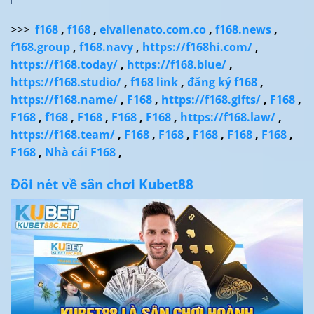
>>>
f168
,
f168
,
elvallenato.com.co
,
f168.news
,
f168.group
,
f168.navy
,
https://f168hi.com/
,
https://f168.today/
,
https://f168.blue/
,
https://f168.studio/
,
f168 link
,
đăng ký f168
,
https://f168.name/
,
F168
,
https://f168.gifts/
,
F168
,
F168
,
f168
,
F168
,
F168
,
F168
,
https://f168.law/
,
https://f168.team/
,
F168
,
F168
,
F168
,
F168
,
F168
,
F168
,
Nhà cái F168
,
Đôi nét về sân chơi Kubet88