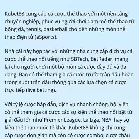
Kubet88 cung cấp cá cược thể thao với một nền tảng
chuyên nghiệp, phục vụ người chơi đam mê thể thao từ
bóng đá, tennis, basketball cho đến những môn thể
thao điện tử (eSports).
Nhà cái này hợp tác với những nhà cung cấp dịch vụ cá
cược thể thao nổi tiếng như SBTech, BetRadar, mang
lại cho người chơi một bộ môn cá cược đầy đủ và đa
dạng. Bạn có thể tham gia cá cược trước trận đấu hoặc
trong suốt trận đấu thông qua các lựa chọn cá cược
trực tiếp (live betting).
Với tỷ lệ cược hấp dẫn, dịch vụ nhanh chóng, hội viên
có thể tham gia cá cược các sự kiện thể thao nổi bật từ
giải đấu lớn như Premier League, La Liga, NBA, hay sự
kiện thể thao quốc tế khác. Kubet88 không chỉ cung
cấp cược đơn giản mà còn có cược combo, cược châu