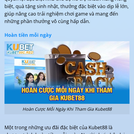
biệt, quà tặng sinh nhật, thưởng đặc biệt vào dịp lễ lớn,
giúp nâng cao trải nghiệm chơi game và mang đến
những phần thưởng vô cùng hấp dẫn.
Hoàn tiền mỗi ngày
Hoàn Cược Mỗi Ngày Khi Tham Gia Kubet88
Một trong những ưu đãi đặc biệt của Kubet88 là