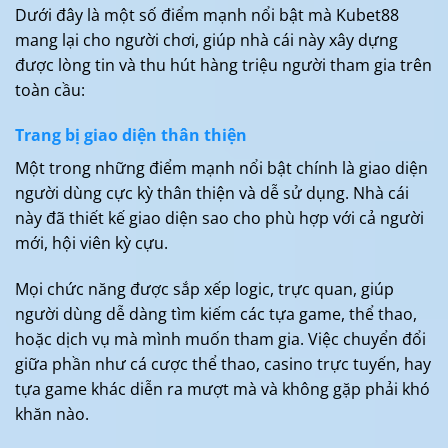
Dưới đây là một số điểm mạnh nổi bật mà Kubet88
mang lại cho người chơi, giúp nhà cái này xây dựng
được lòng tin và thu hút hàng triệu người tham gia trên
toàn cầu:
Trang bị giao diện thân thiện
Một trong những điểm mạnh nổi bật chính là giao diện
người dùng cực kỳ thân thiện và dễ sử dụng. Nhà cái
này đã thiết kế giao diện sao cho phù hợp với cả người
mới, hội viên kỳ cựu.
Mọi chức năng được sắp xếp logic, trực quan, giúp
người dùng dễ dàng tìm kiếm các tựa game, thể thao,
hoặc dịch vụ mà mình muốn tham gia. Việc chuyển đổi
giữa phần như cá cược thể thao, casino trực tuyến, hay
tựa game khác diễn ra mượt mà và không gặp phải khó
khăn nào.