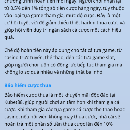
chương trình hoàn tiền mỗi ngày. Người chơi nhận lại
từ 0.5% đến 1% tổng số tiền cược hàng ngày, tùy thuộc
vào loại tựa game tham gia, mức độ cược. Đây là một
cơ hội tuyệt vời để giảm thiểu thiệt hại khi thua cược và
giúp hội viên duy trì ngân sách cá cược một cách hiệu
quả.
Chế độ hoàn tiền này áp dụng cho tất cả tựa game, từ
casino trực tuyến, thể thao, đến các tựa game slot,
giúp người chơi luôn có động lực tiếp tục tham gia mà
không lo sợ quá nhiều về những thất bại nhỏ.
Bảo hiểm cược thua
Bảo hiểm cược thua là một khuyến mãi độc đáo tại
Kubet88, giúp người chơi an tâm hơn khi tham gia cá
cược. Khi tham gia các tựa game cá cược thể thao hoặc
casino, nếu hội viên không may thua cược, nhà cái sẽ
hoàn trả một phần số tiền thua cược lên đến 10%