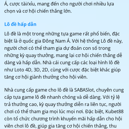
Á, cược tài/xỉu, mang đến cho người chơi nhiều lựa
chọn và cơ hội chiến thắng lớn.
Lô đề hấp dẫn
Lô đề là một trong những tựa game rất phổ biến, đặc
biệt là ở quốc gia Đông Nam Á. Với hệ thống Lô đề này,
người chơi có thể tham gia dự đoán con số trong
những kỳ quay thưởng, mang lại cơ hội chiến thắng dễ
dàng và hấp dẫn. Nhà cái cung cấp các loại hình lô đề
như Loto 4D, 3D, 2D, cùng với cược đặc biệt khác giúp
tăng cơ hội giành thưởng cho hội viên.
Nhà cung cấp game cho lô đề là SABASlot, chuyên cung
cấp tựa game lô đề nhanh chóng và dễ dàng. Với tỷ lệ
trả thưởng cao, kỳ quay thưởng diễn ra liên tục, người
chơi có thể tham gia mọi lúc mọi nơi. Đặc biệt, Kubet88
còn tổ chức chương trình khuyến mãi hấp dẫn cho hội
viên chơi lô đề, giúp gia tăng cơ hội chiến thắng, thu