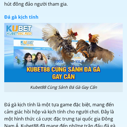
hút đông đảo người tham gia.
Đá gà kịch tính
Kubet88 Cùng Sảnh Đá Gà Gay Cấn
Đá gà kịch tính là một tựa game đặc biệt, mang đến
cảm giác hồi hộp và kịch tính cho người chơi. Đây là
một hình thức cá cược đặc trưng tại quốc gia Đông
Nam Á, Kubet88 đã mang đến những trận đấu đá gà