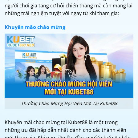
người chơi gia tăng cơ hội chiến thắng mà còn mang lại
những trải nghiệm tuyệt vời ngay từ khi tham gia:
Khuyến mão chào mừng
Thưởng Chào Mừng Hội Viên Mới Tại Kubet88
Khuyến mãi chào mừng tại Kubet88 là một trong
những ưu đãi hấp dẫn nhất dành cho các thành viên
mới tham gia. Khi nạp tiền lần đầu, người chơi sẽ nhận