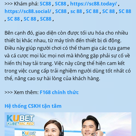
>>> Khám phá:
SC88
,
SC88
,
https://sc88.today/
,
https://sc88.social/
,
SC88
,
sc 88
,
SC 88
,
SC 88
,
SC 88
,
SC 88
,
SC 88
,
SC88
,
Bên cạnh đó, giao diện còn được tối ưu hóa cho nhiều
thiết bị khác nhau, từ máy tính đến thiết bị di động.
Điều này giúp người chơi có thể tham gia các tựa game
và cá cược mọi lúc mọi nơi mà không gặp phải sự cố về
hiển thị hay tải trang. Việc này cũng thể hiện cam kết
trong việc cung cấp trải nghiệm người dùng tốt nhất có
thể, nâng cao sự hài lòng của khách hàng.
>>> Xem thêm:
F168 chính thức
Hệ thống CSKH tận tâm