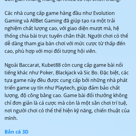
Các nhà cung cấp game hàng đầu như Evolution
Gaming và AllBet Gaming đã giúp tạo ra một trải
nghiệm chất lượng cao, với giao diện mượt mà, hệ
thống chia bài trực tuyến chân thật. Người chơi có thể
dễ dàng tham gia bàn chơi với mức cược từ thấp đến
cao, phù hợp với mọi đối tượng hội viên.
Ngoài Baccarat, Kubet88 còn cung cấp game bài nổi
tiếng khác như Poker, Blackjack và Sic Bo. Đặc biệt, các
tựa game này đều được cung cấp bởi những nhà phát
triển game uy tín như Playtech, giúp đảm bảo chất
lượng, độ công bằng cao. Game bài đổi thưởng không
chỉ đơn giản là cá cược mà còn là một sân chơi trí tuệ,
nơi người chơi có thể thể hiện kỹ năng, chiến thuật của
mình.
Bắn cá 3D