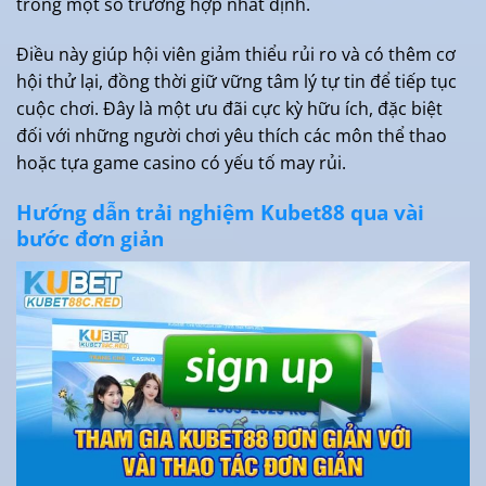
trong một số trường hợp nhất định.
Điều này giúp hội viên giảm thiểu rủi ro và có thêm cơ
hội thử lại, đồng thời giữ vững tâm lý tự tin để tiếp tục
cuộc chơi. Đây là một ưu đãi cực kỳ hữu ích, đặc biệt
đối với những người chơi yêu thích các môn thể thao
hoặc tựa game casino có yếu tố may rủi.
Hướng dẫn trải nghiệm Kubet88 qua vài
bước đơn giản