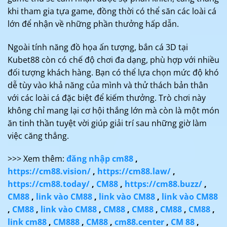
khi tham gia tựa game, đồng thời có thể săn các loài cá
lớn để nhận về những phần thưởng hấp dẫn.
Ngoài tính năng đồ họa ấn tượng, bắn cá 3D tại
Kubet88 còn có chế độ chơi đa dạng, phù hợp với nhiều
đối tượng khách hàng. Bạn có thể lựa chọn mức độ khó
dễ tùy vào khả năng của mình và thử thách bản thân
với các loài cá đặc biệt để kiếm thưởng. Trò chơi này
không chỉ mang lại cơ hội thắng lớn mà còn là một món
ăn tinh thần tuyệt vời giúp giải trí sau những giờ làm
việc căng thẳng.
>>> Xem thêm:
đăng nhập cm88
,
https://cm88.vision/
,
https://cm88.law/
,
https://cm88.today/
,
CM88
,
https://cm88.buzz/
,
CM88
,
link vào CM88
,
link vào CM88
,
link vào CM88
,
CM88
,
link vào CM88
,
CM88
,
CM88
,
CM88
,
CM88
,
link cm88
,
CM888
,
CM88
,
cm88.center
,
CM 88
,