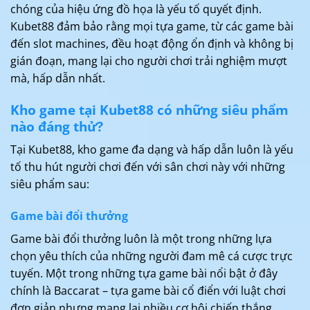
chóng của hiệu ứng đồ họa là yếu tố quyết định.
Kubet88 đảm bảo rằng mọi tựa game, từ các game bài
đến slot machines, đều hoạt động ổn định và không bị
gián đoạn, mang lại cho người chơi trải nghiệm mượt
mà, hấp dẫn nhất.
Kho game tại Kubet88 có những siêu phẩm
nào đáng thử?
Tại Kubet88, kho game đa dạng và hấp dẫn luôn là yếu
tố thu hút người chơi đến với sân chơi này với những
siêu phẩm sau:
Game bài đổi thưởng
Game bài đổi thưởng luôn là một trong những lựa
chọn yêu thích của những người đam mê cá cược trực
tuyến. Một trong những tựa game bài nổi bật ở đây
chính là Baccarat – tựa game bài cổ điển với luật chơi
đơn giản nhưng mang lại nhiều cơ hội chiến thắng.