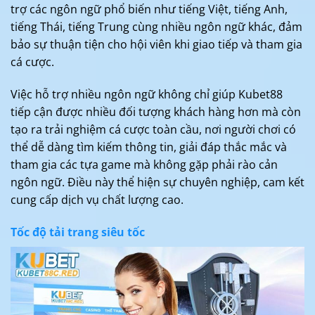
trợ các ngôn ngữ phổ biến như tiếng Việt, tiếng Anh,
tiếng Thái, tiếng Trung cùng nhiều ngôn ngữ khác, đảm
bảo sự thuận tiện cho hội viên khi giao tiếp và tham gia
cá cược.
Việc hỗ trợ nhiều ngôn ngữ không chỉ giúp Kubet88
tiếp cận được nhiều đối tượng khách hàng hơn mà còn
tạo ra trải nghiệm cá cược toàn cầu, nơi người chơi có
thể dễ dàng tìm kiếm thông tin, giải đáp thắc mắc và
tham gia các tựa game mà không gặp phải rào cản
ngôn ngữ. Điều này thể hiện sự chuyên nghiệp, cam kết
cung cấp dịch vụ chất lượng cao.
Tốc độ tải trang siêu tốc