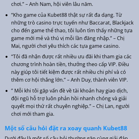
chơi.” – Anh Nam, hội viên lâu năm.
“Kho game của Kubet88 thật sự rất đa dạng. Từ
những trò casino trực tuyến như Baccarat, Blackjack
cho đến game thể thao, tôi luôn tìm thấy những tựa
game mới mẻ và thú vị mỗi lần đăng nhập.” – Chị
Mai, người chơi yêu thích các tựa game casino.
“Tôi đã nhận được rất nhiều ưu đãi khi tham gia các
chương trình hoàn tiền, thưởng theo cấp VIP. Điều
này giúp tôi tiết kiệm được rất nhiều chi phí và có
thêm cơ hội thắng lớn.” – Anh Duy, thành viên VIP.
” Mỗi khi tôi gặp vấn đề về tài khoản hay giao dịch,
đội ngũ hỗ trợ luôn phản hồi nhanh chóng và giải
quyết mọi thứ rất chuyên nghiệp.” – Chị Lan, người
chơi mới tham gia.
Một số câu hỏi đặt ra xoay quanh Kubet88
Dưới đây là một số câu hỏi thường gặp cùng giải đáp