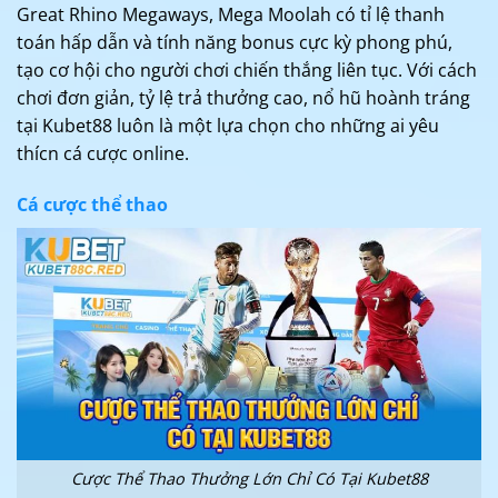
Great Rhino Megaways, Mega Moolah có tỉ lệ thanh
toán hấp dẫn và tính năng bonus cực kỳ phong phú,
tạo cơ hội cho người chơi chiến thắng liên tục. Với cách
chơi đơn giản, tỷ lệ trả thưởng cao, nổ hũ hoành tráng
tại Kubet88 luôn là một lựa chọn cho những ai yêu
thícn cá cược online.
Cá cược thể thao
Cược Thể Thao Thưởng Lớn Chỉ Có Tại Kubet88