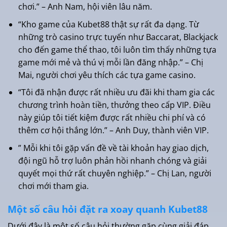
chơi.” – Anh Nam, hội viên lâu năm.
“Kho game của Kubet88 thật sự rất đa dạng. Từ
những trò casino trực tuyến như Baccarat, Blackjack
cho đến game thể thao, tôi luôn tìm thấy những tựa
game mới mẻ và thú vị mỗi lần đăng nhập.” – Chị
Mai, người chơi yêu thích các tựa game casino.
“Tôi đã nhận được rất nhiều ưu đãi khi tham gia các
chương trình hoàn tiền, thưởng theo cấp VIP. Điều
này giúp tôi tiết kiệm được rất nhiều chi phí và có
thêm cơ hội thắng lớn.” – Anh Duy, thành viên VIP.
” Mỗi khi tôi gặp vấn đề về tài khoản hay giao dịch,
đội ngũ hỗ trợ luôn phản hồi nhanh chóng và giải
quyết mọi thứ rất chuyên nghiệp.” – Chị Lan, người
chơi mới tham gia.
Một số câu hỏi đặt ra xoay quanh Kubet88
Dưới đây là một số câu hỏi thường gặp cùng giải đáp