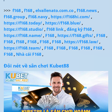
>>>
f168
,
f168
,
elvallenato.com.co
,
f168.news
,
f168.group
,
f168.navy
,
https://f168hi.com/
,
https://f168.today/
,
https://f168.blue/
,
https://f168.studio/
,
f168 link
,
đăng ký f168
,
https://f168.name/
,
F168
,
https://f168.gifts/
,
F168
,
F168
,
f168
,
F168
,
F168
,
F168
,
https://f168.law/
,
https://f168.team/
,
F168
,
F168
,
F168
,
F168
,
F168
,
F168
,
Nhà cái F168
,
Đôi nét về sân chơi Kubet88