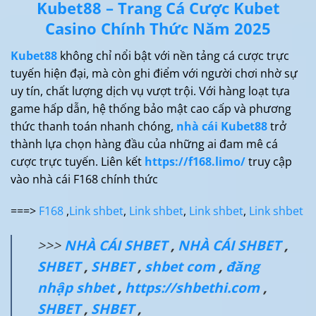
Kubet88 – Trang Cá Cược Kubet
Casino Chính Thức Năm 2025
Kubet88
không chỉ nổi bật với nền tảng cá cược trực
tuyến hiện đại, mà còn ghi điểm với người chơi nhờ sự
uy tín, chất lượng dịch vụ vượt trội. Với hàng loạt tựa
game hấp dẫn, hệ thống bảo mật cao cấp và phương
thức thanh toán nhanh chóng,
nhà cái Kubet88
trở
thành lựa chọn hàng đầu của những ai đam mê cá
cược trực tuyến.
Liên kết
https://f168.limo/
truy cập
vào nhà cái F168 chính thức
===>
F168
,
Link shbet
,
Link shbet
,
Link shbet
,
Link shbet
>>>
NHÀ CÁI SHBET
,
NHÀ CÁI SHBET
,
SHBET
,
SHBET
,
shbet com
,
đăng
nhập shbet
,
https://shbethi.com
,
SHBET
,
SHBET
,