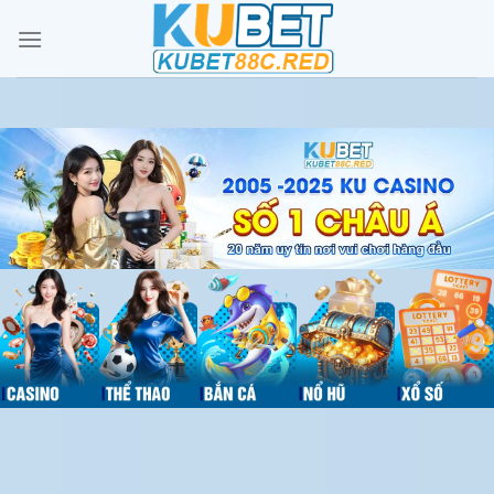
Bỏ
qua
nội
dung