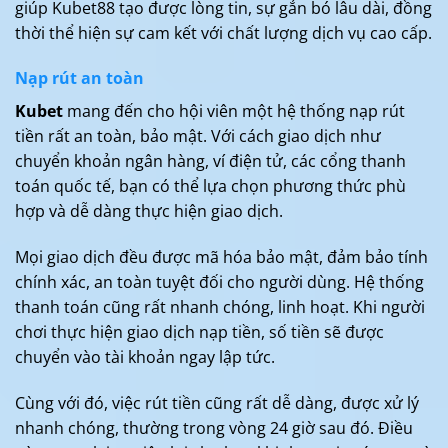
giúp Kubet88 tạo được lòng tin, sự gắn bó lâu dài, đồng
thời thể hiện sự cam kết với chất lượng dịch vụ cao cấp.
Nạp rút an toàn
Kubet
mang đến cho hội viên một hệ thống nạp rút
tiền rất an toàn, bảo mật. Với cách giao dịch như
chuyển khoản ngân hàng, ví điện tử, các cổng thanh
toán quốc tế, bạn có thể lựa chọn phương thức phù
hợp và dễ dàng thực hiện giao dịch.
Mọi giao dịch đều được mã hóa bảo mật, đảm bảo tính
chính xác, an toàn tuyệt đối cho người dùng. Hệ thống
thanh toán cũng rất nhanh chóng, linh hoạt. Khi người
chơi thực hiện giao dịch nạp tiền, số tiền sẽ được
chuyển vào tài khoản ngay lập tức.
Cùng với đó, việc rút tiền cũng rất dễ dàng, được xử lý
nhanh chóng, thường trong vòng 24 giờ sau đó. Điều