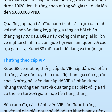
được 100% tiền thưởng chào mừng với giá trị tối đa lên
đến 5.000.000 VND.
Qua đó giúp bạn bắt đầu hành trình cá cược của mình
với một số vốn đáng kể, giúp gia tăng cơ hội chiến
thắng ngay từ đầu. Điều này không chỉ mang lại lợi ích
về mặt tài chính mà còn giúp hội viên làm quen với các
tựa game tại Kubet88 một cách dễ dàng và thuận lợi.
Thưởng theo cấp VIP
Kubet88 có một hệ thống cấp độ VIP hấp dẫn, với phần
thưởng tăng dần tùy theo mức độ tham gia của người
chơi. Những hội viên đạt cấp độ VIP sẽ nhận được
những thưởng tiền mặt và quà tặng đặc biệt với giá trị
có thể lên tới 20% giá trị nạp tiền hàng tháng.
Bên cạnh đó, các thành viên VIP còn được hưởng
quyền lợi đặc biệt như chế độ hỗ trợ khách hàng riêng