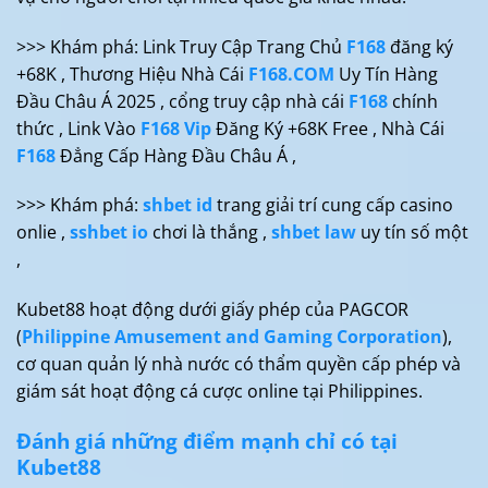
>>> Khám phá:
Link Truy Cập Trang Chủ
F168
đăng ký
+68K , Thương Hiệu Nhà Cái
F168.COM
Uy Tín Hàng
Đầu Châu Á 2025 , cổng truy cập nhà cái
F168
chính
thức , Link Vào
F168 Vip
Đăng Ký +68K Free , Nhà Cái
F168
Đẳng Cấp Hàng Đầu Châu Á ,
>>> Khám phá:
shbet id
trang giải trí cung cấp casino
onlie ,
sshbet io
chơi là thắng ,
shbet law
uy tín số một
,
Kubet88 hoạt động dưới giấy phép của PAGCOR
(
Philippine Amusement and Gaming Corporation
),
cơ quan quản lý nhà nước có thẩm quyền cấp phép và
giám sát hoạt động cá cược online tại Philippines.
Đánh giá những điểm mạnh chỉ có tại
Kubet88