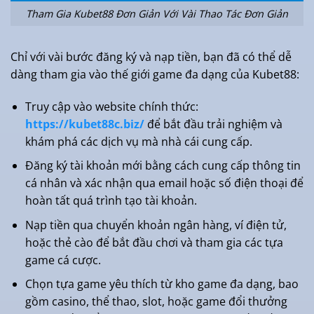
Tham Gia Kubet88 Đơn Giản Với Vài Thao Tác Đơn Giản
Chỉ với vài bước đăng ký và nạp tiền, bạn đã có thể dễ
dàng tham gia vào thế giới game đa dạng của Kubet88:
Truy cập vào website chính thức:
https://kubet88c.biz/
để bắt đầu trải nghiệm và
khám phá các dịch vụ mà nhà cái cung cấp.
Đăng ký tài khoản mới bằng cách cung cấp thông tin
cá nhân và xác nhận qua email hoặc số điện thoại để
hoàn tất quá trình tạo tài khoản.
Nạp tiền qua chuyển khoản ngân hàng, ví điện tử,
hoặc thẻ cào để bắt đầu chơi và tham gia các tựa
game cá cược.
Chọn tựa game yêu thích từ kho game đa dạng, bao
gồm casino, thể thao, slot, hoặc game đổi thưởng