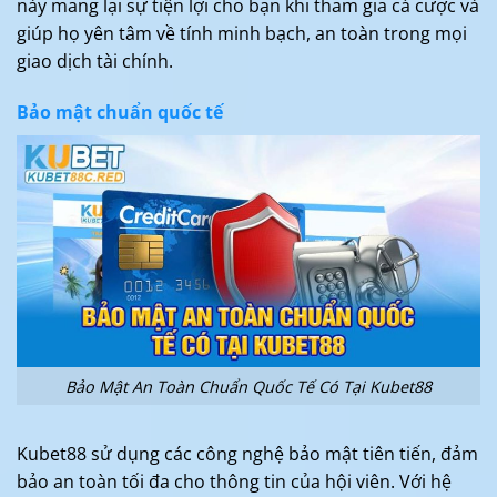
này mang lại sự tiện lợi cho bạn khi tham gia cá cược và
giúp họ yên tâm về tính minh bạch, an toàn trong mọi
giao dịch tài chính.
Bảo mật chuẩn quốc tế
Bảo Mật An Toàn Chuẩn Quốc Tế Có Tại Kubet88
Kubet88 sử dụng các công nghệ bảo mật tiên tiến, đảm
bảo an toàn tối đa cho thông tin của hội viên. Với hệ