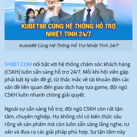
Kubet88 Cùng Hệ Thống Hỗ Trợ Nhiệt Tình 24/7
SHBET.COM
nổi bật với hệ thống chăm sóc khách hàng
(CSKH) luôn sẵn sàng hỗ trợ 24/7. Mỗi khi hội viên gặp
phải bất kỳ vấn đề gì, từ thắc mắc về tài khoản đến các
vấn đề liên quan đến giao dịch hay tựa game, đội ngũ
CSKH luôn nhanh chóng giải quyết.
Ngoài sự sẵn sàng hỗ trợ, đội ngũ CSKH còn rất tận
tâm, chuyên nghiệp. Họ không chỉ có kiến thức sâu
rộng về sản phẩm mà còn luôn sẵn sàng lắng nghe, tư
vấn và đưa ra các giải pháp phù hợp. Sự tận tâm này