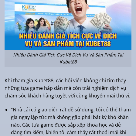
Nhiều Đánh Giá Tích Cực Về Dịch Vụ Và Sản Phẩm Tại
Kubet88
Khi tham gia Kubet88, các hội viên không chỉ tìm thấy
những tựa game hấp dẫn mà còn trải nghiệm dịch vụ
chăm sóc khách hàng tuyệt vời cùng khuyến mãi thú vị:
“Nhà cái có giao diện rất dễ sử dụng, tôi có thể tham
gia ngay lập tức mà không gặp phải bất kỳ khó khăn
nào. Các tựa game được sắp xếp khoa học và dễ
dàng tìm kiếm, khiến tôi cảm thấy rất thoải mái khi