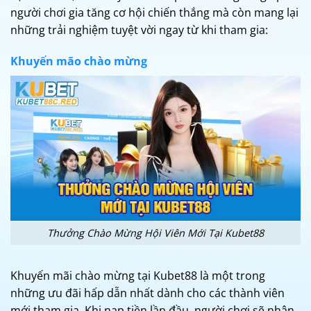
người chơi gia tăng cơ hội chiến thắng mà còn mang lại
những trải nghiệm tuyệt vời ngay từ khi tham gia:
Khuyến mão chào mừng
Thưởng Chào Mừng Hội Viên Mới Tại Kubet88
Khuyến mãi chào mừng tại Kubet88 là một trong
những ưu đãi hấp dẫn nhất dành cho các thành viên
mới tham gia. Khi nạp tiền lần đầu, người chơi sẽ nhận