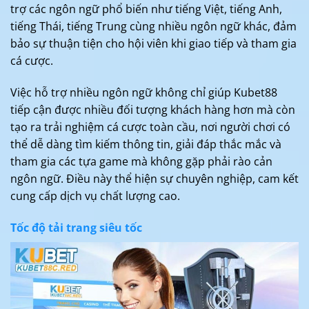
trợ các ngôn ngữ phổ biến như tiếng Việt, tiếng Anh,
tiếng Thái, tiếng Trung cùng nhiều ngôn ngữ khác, đảm
bảo sự thuận tiện cho hội viên khi giao tiếp và tham gia
cá cược.
Việc hỗ trợ nhiều ngôn ngữ không chỉ giúp Kubet88
tiếp cận được nhiều đối tượng khách hàng hơn mà còn
tạo ra trải nghiệm cá cược toàn cầu, nơi người chơi có
thể dễ dàng tìm kiếm thông tin, giải đáp thắc mắc và
tham gia các tựa game mà không gặp phải rào cản
ngôn ngữ. Điều này thể hiện sự chuyên nghiệp, cam kết
cung cấp dịch vụ chất lượng cao.
Tốc độ tải trang siêu tốc