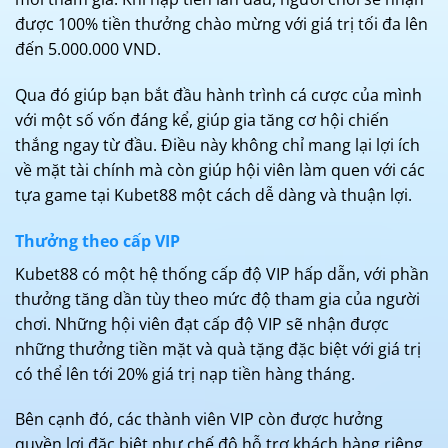
được 100% tiền thưởng chào mừng với giá trị tối đa lên
đến 5.000.000 VND.
Qua đó giúp bạn bắt đầu hành trình cá cược của mình
với một số vốn đáng kể, giúp gia tăng cơ hội chiến
thắng ngay từ đầu. Điều này không chỉ mang lại lợi ích
về mặt tài chính mà còn giúp hội viên làm quen với các
tựa game tại Kubet88 một cách dễ dàng và thuận lợi.
Thưởng theo cấp VIP
Kubet88 có một hệ thống cấp độ VIP hấp dẫn, với phần
thưởng tăng dần tùy theo mức độ tham gia của người
chơi. Những hội viên đạt cấp độ VIP sẽ nhận được
những thưởng tiền mặt và quà tặng đặc biệt với giá trị
có thể lên tới 20% giá trị nạp tiền hàng tháng.
Bên cạnh đó, các thành viên VIP còn được hưởng
quyền lợi đặc biệt như chế độ hỗ trợ khách hàng riêng