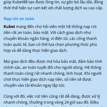
giúp Kubet88 tạo được lòng tin, sự gắn bó lâu dài, đồng
thời thể hiện sự cam kết với chất lượng dịch vụ cao cấp.
Nạp rút an toàn
Kubet
mang đến cho hội viên một hệ thống nạp rút
tiền rất an toàn, bảo mật. Với cách giao dịch như
chuyển khoản ngân hàng, ví điện tử, các cổng thanh
toán quốc tế, bạn có thể lựa chọn phương thức phù
hợp và dễ dàng thực hiện giao dịch.
Mọi giao dịch đều được mã hóa bảo mật, đảm bảo tính
chính xác, an toàn tuyệt đối cho người dùng. Hệ thống
thanh toán cũng rất nhanh chóng, linh hoạt. Khi người
chơi thực hiện giao dịch nạp tiền, số tiền sẽ được
chuyển vào tài khoản ngay lập tức.
Cùng với đó, việc rút tiền cũng rất dễ dàng, được xử lý
nhanh chóng, thường trong vòng 24 giờ sau đó. Điều