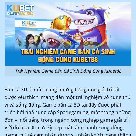
Trải Nghiệm Game Bắn Cá Sinh Động Cùng Kubet88
Bắn cá 3D là một trong những tựa game giải trí rất
được yêu thích, mang đến một trải nghiệm vô cùng thú
vị và sống động. Game bắn cá 3D tại đây được phát
triển bởi nhà cung cấp Spadegaming, một trong những
đơn vị nổi tiếng trong ngành công nghiệp game giải trí.
Với đồ họa 3D cực kỳ đẹp mắt, âm thanh sống động,
game thủ sẽ cảm nhận được sự phấn khích, căng thẳng