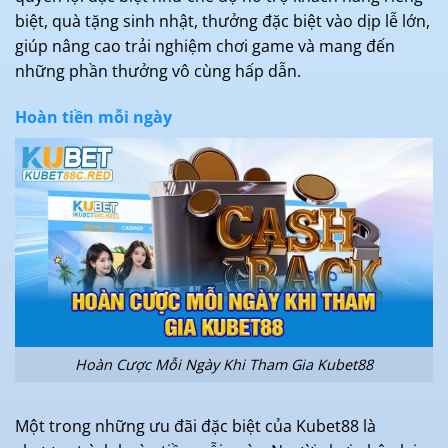
biệt, quà tặng sinh nhật, thưởng đặc biệt vào dịp lễ lớn,
giúp nâng cao trải nghiệm chơi game và mang đến
những phần thưởng vô cùng hấp dẫn.
Hoàn tiền mỗi ngày
Hoàn Cược Mỗi Ngày Khi Tham Gia Kubet88
Một trong những ưu đãi đặc biệt của Kubet88 là