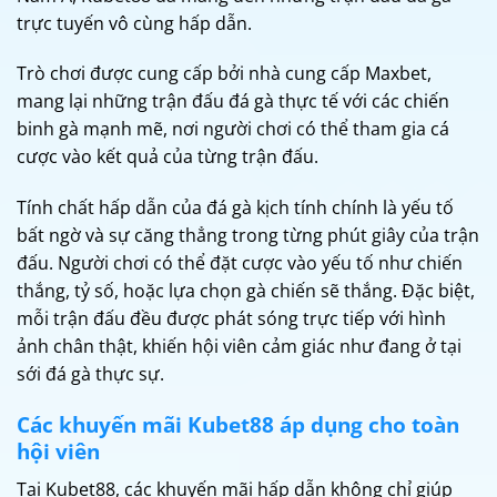
trực tuyến vô cùng hấp dẫn.
Trò chơi được cung cấp bởi nhà cung cấp Maxbet,
mang lại những trận đấu đá gà thực tế với các chiến
binh gà mạnh mẽ, nơi người chơi có thể tham gia cá
cược vào kết quả của từng trận đấu.
Tính chất hấp dẫn của đá gà kịch tính chính là yếu tố
bất ngờ và sự căng thẳng trong từng phút giây của trận
đấu. Người chơi có thể đặt cược vào yếu tố như chiến
thắng, tỷ số, hoặc lựa chọn gà chiến sẽ thắng. Đặc biệt,
mỗi trận đấu đều được phát sóng trực tiếp với hình
ảnh chân thật, khiến hội viên cảm giác như đang ở tại
sới đá gà thực sự.
Các khuyến mãi Kubet88 áp dụng cho toàn
hội viên
Tại Kubet88, các khuyến mãi hấp dẫn không chỉ giúp