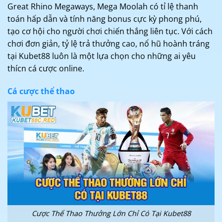
Great Rhino Megaways, Mega Moolah có tỉ lệ thanh
toán hấp dẫn và tính năng bonus cực kỳ phong phú,
tạo cơ hội cho người chơi chiến thắng liên tục. Với cách
chơi đơn giản, tỷ lệ trả thưởng cao, nổ hũ hoành tráng
tại Kubet88 luôn là một lựa chọn cho những ai yêu
thícn cá cược online.
Cá cược thể thao
Cược Thể Thao Thưởng Lớn Chỉ Có Tại Kubet88