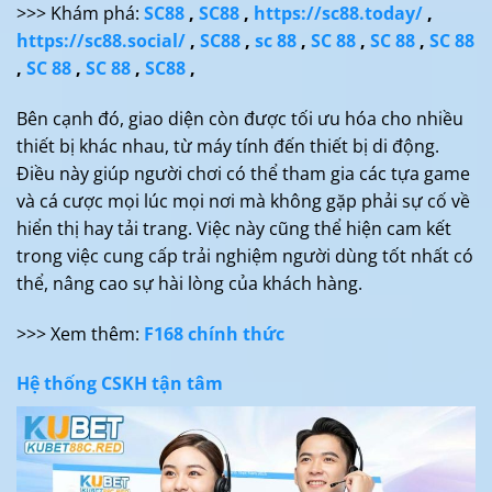
>>> Khám phá:
SC88
,
SC88
,
https://sc88.today/
,
https://sc88.social/
,
SC88
,
sc 88
,
SC 88
,
SC 88
,
SC 88
,
SC 88
,
SC 88
,
SC88
,
Bên cạnh đó, giao diện còn được tối ưu hóa cho nhiều
thiết bị khác nhau, từ máy tính đến thiết bị di động.
Điều này giúp người chơi có thể tham gia các tựa game
và cá cược mọi lúc mọi nơi mà không gặp phải sự cố về
hiển thị hay tải trang. Việc này cũng thể hiện cam kết
trong việc cung cấp trải nghiệm người dùng tốt nhất có
thể, nâng cao sự hài lòng của khách hàng.
>>> Xem thêm:
F168 chính thức
Hệ thống CSKH tận tâm