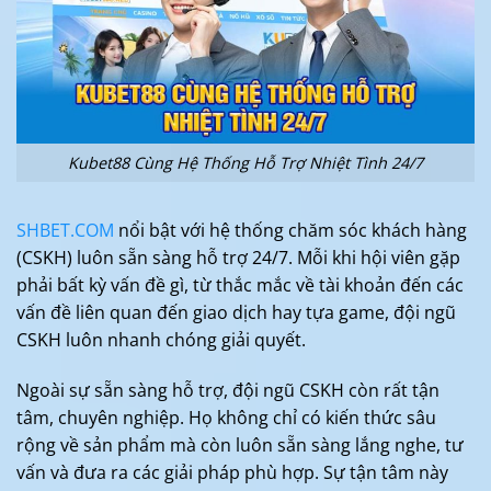
Kubet88 Cùng Hệ Thống Hỗ Trợ Nhiệt Tình 24/7
SHBET.COM
nổi bật với hệ thống chăm sóc khách hàng
(CSKH) luôn sẵn sàng hỗ trợ 24/7. Mỗi khi hội viên gặp
phải bất kỳ vấn đề gì, từ thắc mắc về tài khoản đến các
vấn đề liên quan đến giao dịch hay tựa game, đội ngũ
CSKH luôn nhanh chóng giải quyết.
Ngoài sự sẵn sàng hỗ trợ, đội ngũ CSKH còn rất tận
tâm, chuyên nghiệp. Họ không chỉ có kiến thức sâu
rộng về sản phẩm mà còn luôn sẵn sàng lắng nghe, tư
vấn và đưa ra các giải pháp phù hợp. Sự tận tâm này