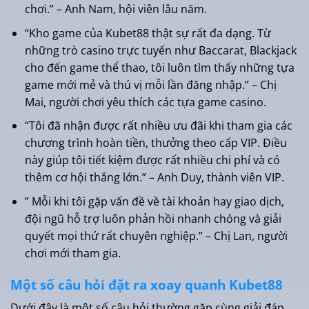
chơi.” – Anh Nam, hội viên lâu năm.
“Kho game của Kubet88 thật sự rất đa dạng. Từ
những trò casino trực tuyến như Baccarat, Blackjack
cho đến game thể thao, tôi luôn tìm thấy những tựa
game mới mẻ và thú vị mỗi lần đăng nhập.” – Chị
Mai, người chơi yêu thích các tựa game casino.
“Tôi đã nhận được rất nhiều ưu đãi khi tham gia các
chương trình hoàn tiền, thưởng theo cấp VIP. Điều
này giúp tôi tiết kiệm được rất nhiều chi phí và có
thêm cơ hội thắng lớn.” – Anh Duy, thành viên VIP.
” Mỗi khi tôi gặp vấn đề về tài khoản hay giao dịch,
đội ngũ hỗ trợ luôn phản hồi nhanh chóng và giải
quyết mọi thứ rất chuyên nghiệp.” – Chị Lan, người
chơi mới tham gia.
Một số câu hỏi đặt ra xoay quanh Kubet88
Dưới đây là một số câu hỏi thường gặp cùng giải đáp