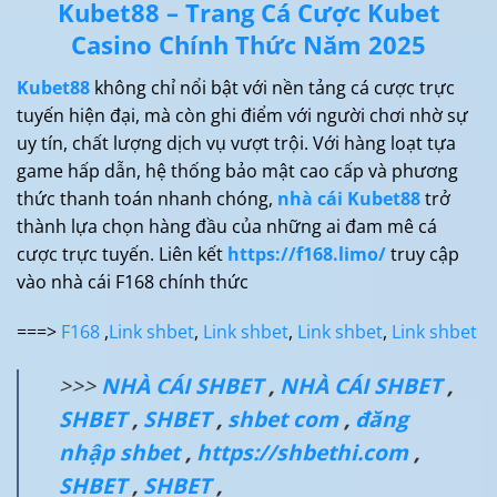
Kubet88 – Trang Cá Cược Kubet
Casino Chính Thức Năm 2025
Kubet88
không chỉ nổi bật với nền tảng cá cược trực
tuyến hiện đại, mà còn ghi điểm với người chơi nhờ sự
uy tín, chất lượng dịch vụ vượt trội. Với hàng loạt tựa
game hấp dẫn, hệ thống bảo mật cao cấp và phương
thức thanh toán nhanh chóng,
nhà cái Kubet88
trở
thành lựa chọn hàng đầu của những ai đam mê cá
cược trực tuyến.
Liên kết
https://f168.limo/
truy cập
vào nhà cái F168 chính thức
===>
F168
,
Link shbet
,
Link shbet
,
Link shbet
,
Link shbet
>>>
NHÀ CÁI SHBET
,
NHÀ CÁI SHBET
,
SHBET
,
SHBET
,
shbet com
,
đăng
nhập shbet
,
https://shbethi.com
,
SHBET
,
SHBET
,