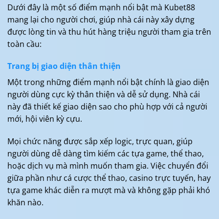
Dưới đây là một số điểm mạnh nổi bật mà Kubet88
mang lại cho người chơi, giúp nhà cái này xây dựng
được lòng tin và thu hút hàng triệu người tham gia trên
toàn cầu:
Trang bị giao diện thân thiện
Một trong những điểm mạnh nổi bật chính là giao diện
người dùng cực kỳ thân thiện và dễ sử dụng. Nhà cái
này đã thiết kế giao diện sao cho phù hợp với cả người
mới, hội viên kỳ cựu.
Mọi chức năng được sắp xếp logic, trực quan, giúp
người dùng dễ dàng tìm kiếm các tựa game, thể thao,
hoặc dịch vụ mà mình muốn tham gia. Việc chuyển đổi
giữa phần như cá cược thể thao, casino trực tuyến, hay
tựa game khác diễn ra mượt mà và không gặp phải khó
khăn nào.