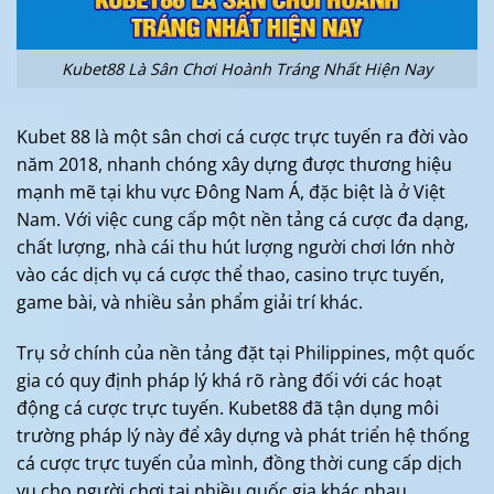
Kubet88 Là Sân Chơi Hoành Tráng Nhất Hiện Nay
Kubet 88 là một sân chơi cá cược trực tuyến ra đời vào
năm 2018, nhanh chóng xây dựng được thương hiệu
mạnh mẽ tại khu vực Đông Nam Á, đặc biệt là ở Việt
Nam. Với việc cung cấp một nền tảng cá cược đa dạng,
chất lượng, nhà cái thu hút lượng người chơi lớn nhờ
vào các dịch vụ cá cược thể thao, casino trực tuyến,
game bài, và nhiều sản phẩm giải trí khác.
Trụ sở chính của nền tảng đặt tại Philippines, một quốc
gia có quy định pháp lý khá rõ ràng đối với các hoạt
động cá cược trực tuyến. Kubet88 đã tận dụng môi
trường pháp lý này để xây dựng và phát triển hệ thống
cá cược trực tuyến của mình, đồng thời cung cấp dịch
vụ cho người chơi tại nhiều quốc gia khác nhau.