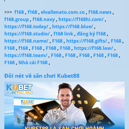
>>>
f168
,
f168
,
elvallenato.com.co
,
f168.news
,
f168.group
,
f168.navy
,
https://f168hi.com/
,
https://f168.today/
,
https://f168.blue/
,
https://f168.studio/
,
f168 link
,
đăng ký f168
,
https://f168.name/
,
F168
,
https://f168.gifts/
,
F168
,
F168
,
f168
,
F168
,
F168
,
F168
,
https://f168.law/
,
https://f168.team/
,
F168
,
F168
,
F168
,
F168
,
F168
,
F168
,
Nhà cái F168
,
Đôi nét về sân chơi Kubet88