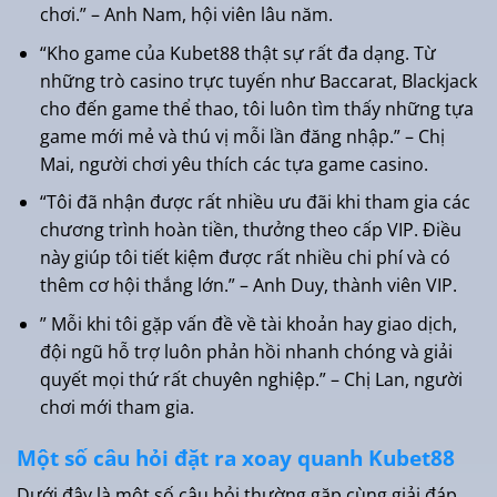
chơi.” – Anh Nam, hội viên lâu năm.
“Kho game của Kubet88 thật sự rất đa dạng. Từ
những trò casino trực tuyến như Baccarat, Blackjack
cho đến game thể thao, tôi luôn tìm thấy những tựa
game mới mẻ và thú vị mỗi lần đăng nhập.” – Chị
Mai, người chơi yêu thích các tựa game casino.
“Tôi đã nhận được rất nhiều ưu đãi khi tham gia các
chương trình hoàn tiền, thưởng theo cấp VIP. Điều
này giúp tôi tiết kiệm được rất nhiều chi phí và có
thêm cơ hội thắng lớn.” – Anh Duy, thành viên VIP.
” Mỗi khi tôi gặp vấn đề về tài khoản hay giao dịch,
đội ngũ hỗ trợ luôn phản hồi nhanh chóng và giải
quyết mọi thứ rất chuyên nghiệp.” – Chị Lan, người
chơi mới tham gia.
Một số câu hỏi đặt ra xoay quanh Kubet88
Dưới đây là một số câu hỏi thường gặp cùng giải đáp