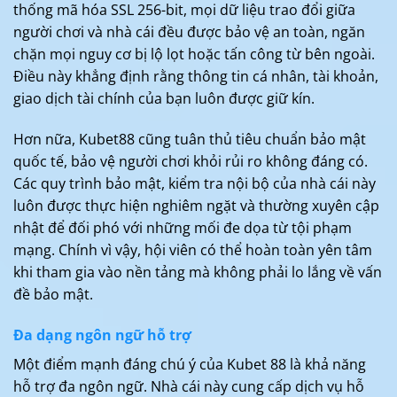
thống mã hóa SSL 256-bit, mọi dữ liệu trao đổi giữa
người chơi và nhà cái đều được bảo vệ an toàn, ngăn
chặn mọi nguy cơ bị lộ lọt hoặc tấn công từ bên ngoài.
Điều này khẳng định rằng thông tin cá nhân, tài khoản,
giao dịch tài chính của bạn luôn được giữ kín.
Hơn nữa, Kubet88 cũng tuân thủ tiêu chuẩn bảo mật
quốc tế, bảo vệ người chơi khỏi rủi ro không đáng có.
Các quy trình bảo mật, kiểm tra nội bộ của nhà cái này
luôn được thực hiện nghiêm ngặt và thường xuyên cập
nhật để đối phó với những mối đe dọa từ tội phạm
mạng. Chính vì vậy, hội viên có thể hoàn toàn yên tâm
khi tham gia vào nền tảng mà không phải lo lắng về vấn
đề bảo mật.
Đa dạng ngôn ngữ hỗ trợ
Một điểm mạnh đáng chú ý của Kubet 88 là khả năng
hỗ trợ đa ngôn ngữ. Nhà cái này cung cấp dịch vụ hỗ