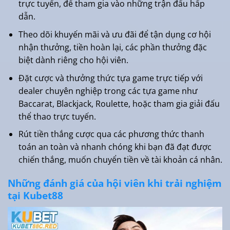
trực tuyến, để tham gia vào những trận đấu hấp
dẫn.
Theo dõi khuyến mãi và ưu đãi để tận dụng cơ hội
nhận thưởng, tiền hoàn lại, các phần thưởng đặc
biệt dành riêng cho hội viên.
Đặt cược và thưởng thức tựa game trực tiếp với
dealer chuyên nghiệp trong các tựa game như
Baccarat, Blackjack, Roulette, hoặc tham gia giải đấu
thể thao trực tuyến.
Rút tiền thắng cược qua các phương thức thanh
toán an toàn và nhanh chóng khi bạn đã đạt được
chiến thắng, muốn chuyển tiền về tài khoản cá nhân.
Những đánh giá của hội viên khi trải nghiệm
tại Kubet88