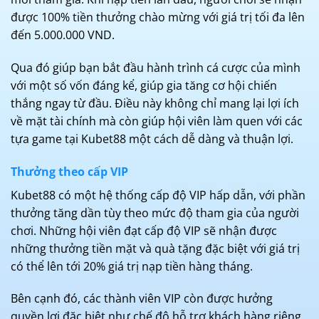
được 100% tiền thưởng chào mừng với giá trị tối đa lên
đến 5.000.000 VND.
Qua đó giúp bạn bắt đầu hành trình cá cược của mình
với một số vốn đáng kể, giúp gia tăng cơ hội chiến
thắng ngay từ đầu. Điều này không chỉ mang lại lợi ích
về mặt tài chính mà còn giúp hội viên làm quen với các
tựa game tại Kubet88 một cách dễ dàng và thuận lợi.
Thưởng theo cấp VIP
Kubet88 có một hệ thống cấp độ VIP hấp dẫn, với phần
thưởng tăng dần tùy theo mức độ tham gia của người
chơi. Những hội viên đạt cấp độ VIP sẽ nhận được
những thưởng tiền mặt và quà tặng đặc biệt với giá trị
có thể lên tới 20% giá trị nạp tiền hàng tháng.
Bên cạnh đó, các thành viên VIP còn được hưởng
quyền lợi đặc biệt như chế độ hỗ trợ khách hàng riêng