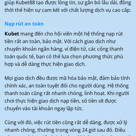
giúp Kubet88 tạo được lòng tin, sự gắn bó lâu dài, đồng
thời thể hiện sự cam kết với chất lượng dịch vụ cao cấp.
Nạp rút an toàn
Kubet
mang đến cho hội viên một hệ thống nạp rút
tiền rất an toàn, bảo mật. Với cách giao dịch như
chuyển khoản ngân hàng, ví điện tử, các cổng thanh
toán quốc tế, bạn có thể lựa chọn phương thức phù
hợp và dễ dàng thực hiện giao dịch.
Mọi giao dịch đều được mã hóa bảo mật, đảm bảo tính
chính xác, an toàn tuyệt đối cho người dùng. Hệ thống
thanh toán cũng rất nhanh chóng, linh hoạt. Khi người
chơi thực hiện giao dịch nạp tiền, số tiền sẽ được
chuyển vào tài khoản ngay lập tức.
Cùng với đó, việc rút tiền cũng rất dễ dàng, được xử lý
nhanh chóng, thường trong vòng 24 giờ sau đó. Điều