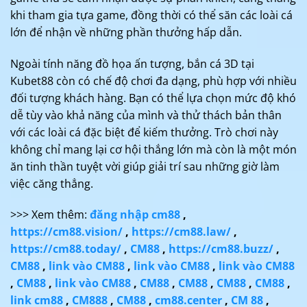
khi tham gia tựa game, đồng thời có thể săn các loài cá
lớn để nhận về những phần thưởng hấp dẫn.
Ngoài tính năng đồ họa ấn tượng, bắn cá 3D tại
Kubet88 còn có chế độ chơi đa dạng, phù hợp với nhiều
đối tượng khách hàng. Bạn có thể lựa chọn mức độ khó
dễ tùy vào khả năng của mình và thử thách bản thân
với các loài cá đặc biệt để kiếm thưởng. Trò chơi này
không chỉ mang lại cơ hội thắng lớn mà còn là một món
ăn tinh thần tuyệt vời giúp giải trí sau những giờ làm
việc căng thẳng.
>>> Xem thêm:
đăng nhập cm88
,
https://cm88.vision/
,
https://cm88.law/
,
https://cm88.today/
,
CM88
,
https://cm88.buzz/
,
CM88
,
link vào CM88
,
link vào CM88
,
link vào CM88
,
CM88
,
link vào CM88
,
CM88
,
CM88
,
CM88
,
CM88
,
link cm88
,
CM888
,
CM88
,
cm88.center
,
CM 88
,