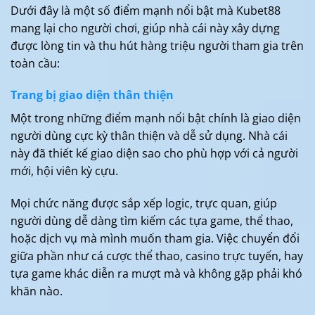
Dưới đây là một số điểm mạnh nổi bật mà Kubet88
mang lại cho người chơi, giúp nhà cái này xây dựng
được lòng tin và thu hút hàng triệu người tham gia trên
toàn cầu:
Trang bị giao diện thân thiện
Một trong những điểm mạnh nổi bật chính là giao diện
người dùng cực kỳ thân thiện và dễ sử dụng. Nhà cái
này đã thiết kế giao diện sao cho phù hợp với cả người
mới, hội viên kỳ cựu.
Mọi chức năng được sắp xếp logic, trực quan, giúp
người dùng dễ dàng tìm kiếm các tựa game, thể thao,
hoặc dịch vụ mà mình muốn tham gia. Việc chuyển đổi
giữa phần như cá cược thể thao, casino trực tuyến, hay
tựa game khác diễn ra mượt mà và không gặp phải khó
khăn nào.