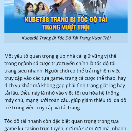
Kubet88 Trang Bị Tốc Độ Tải Trang Vượt Trội
Một yếu tố quan trọng giúp nhà cái giữ vững vị thế
trong ngành cá cược trực tuyến chính là tốc độ tải
trang siêu nhanh. Người chơi có thể trải nghiệm việc
truy cập vào các tựa game, trang cá cược thể thao, hay
dịch vụ khác mà không gặp phải tình trạng giật lag hay
tải lâu. Điều này là nhờ vào việc tối ưu hóa hệ thống
máy chủ, mạng lưới toàn cầu, giúp giảm thiểu tối đa độ
trễ trong việc truy cập và tải trang.
Tốc độ tải nhanh còn đặc biệt quan trọng trong tựa
game ku casino trực tuyến, nơi mà sự mượt mà, nhanh