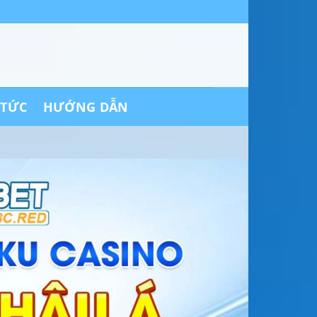
 TỨC
HƯỚNG DẪN