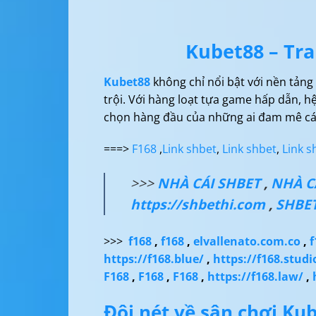
Kubet88 – Tr
Kubet88
không chỉ nổi bật với nền tảng
trội. Với hàng loạt tựa game hấp dẫn,
chọn hàng đầu của những ai đam mê cá
===>
F168
,
Link shbet
,
Link shbet
,
Link s
>>>
NHÀ CÁI SHBET
,
NHÀ C
https://shbethi.com
,
SHBE
>>>
f168
,
f168
,
elvallenato.com.co
,
f
https://f168.blue/
,
https://f168.studi
F168
,
F168
,
F168
,
https://f168.law/
,
Đôi nét về sân chơi Ku