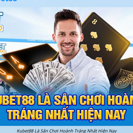
Kubet88 Là Sân Chơi Hoành Tráng Nhất Hiện Nay