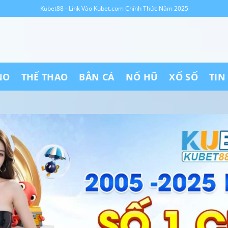
Kubet88 - Link Vào Kubet.com Chính Thức Năm 2025
NO
THỂ THAO
BẮN CÁ
NỔ HŨ
XỔ SỐ
TIN