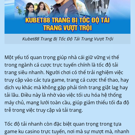
Kubet88 Trang Bị Tốc Độ Tải Trang Vượt Trội
Một yếu tố quan trọng giúp nhà cái giữ vững vị thế
trong ngành cá cược trực tuyến chính là tốc độ tải
trang siêu nhanh. Người chơi có thể trải nghiệm việc
truy cập vào các tựa game, trang cá cược thể thao, hay
dịch vụ khác mà không gặp phải tình trạng giật lag hay
tải lâu. Điều này là nhờ vào việc tối ưu hóa hệ thống
máy chủ, mạng lưới toàn cầu, giúp giảm thiểu tối đa độ
trễ trong việc truy cập và tải trang.
Tốc độ tải nhanh còn đặc biệt quan trọng trong tựa
game ku casino trực tuyến, nơi mà sự mượt mà, nhanh