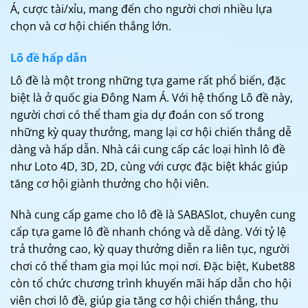
Á, cược tài/xỉu, mang đến cho người chơi nhiều lựa
chọn và cơ hội chiến thắng lớn.
Lô đề hấp dẫn
Lô đề là một trong những tựa game rất phổ biến, đặc
biệt là ở quốc gia Đông Nam Á. Với hệ thống Lô đề này,
người chơi có thể tham gia dự đoán con số trong
những kỳ quay thưởng, mang lại cơ hội chiến thắng dễ
dàng và hấp dẫn. Nhà cái cung cấp các loại hình lô đề
như Loto 4D, 3D, 2D, cùng với cược đặc biệt khác giúp
tăng cơ hội giành thưởng cho hội viên.
Nhà cung cấp game cho lô đề là SABASlot, chuyên cung
cấp tựa game lô đề nhanh chóng và dễ dàng. Với tỷ lệ
trả thưởng cao, kỳ quay thưởng diễn ra liên tục, người
chơi có thể tham gia mọi lúc mọi nơi. Đặc biệt, Kubet88
còn tổ chức chương trình khuyến mãi hấp dẫn cho hội
viên chơi lô đề, giúp gia tăng cơ hội chiến thắng, thu