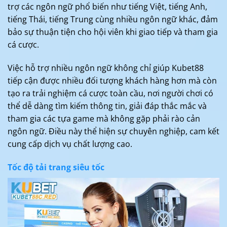
trợ các ngôn ngữ phổ biến như tiếng Việt, tiếng Anh,
tiếng Thái, tiếng Trung cùng nhiều ngôn ngữ khác, đảm
bảo sự thuận tiện cho hội viên khi giao tiếp và tham gia
cá cược.
Việc hỗ trợ nhiều ngôn ngữ không chỉ giúp Kubet88
tiếp cận được nhiều đối tượng khách hàng hơn mà còn
tạo ra trải nghiệm cá cược toàn cầu, nơi người chơi có
thể dễ dàng tìm kiếm thông tin, giải đáp thắc mắc và
tham gia các tựa game mà không gặp phải rào cản
ngôn ngữ. Điều này thể hiện sự chuyên nghiệp, cam kết
cung cấp dịch vụ chất lượng cao.
Tốc độ tải trang siêu tốc