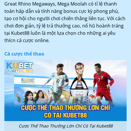
Great Rhino Megaways, Mega Moolah có tỉ lệ thanh
toán hấp dẫn và tính năng bonus cực kỳ phong phú,
tạo cơ hội cho người chơi chiến thắng liên tục. Với cách
chơi đơn giản, tỷ lệ trả thưởng cao, nổ hũ hoành tráng
tại Kubet88 luôn là một lựa chọn cho những ai yêu
thícn cá cược online.
Cá cược thể thao
Cược Thể Thao Thưởng Lớn Chỉ Có Tại Kubet88