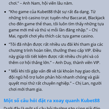
chơi.” – Anh Nam, hội viên lâu năm.
“Kho game của Kubet88 thật sự rất đa dạng. Từ
những trò casino trực tuyến như Baccarat, Blackjack
cho đến game thể thao, tôi luôn tìm thấy những tựa
game mới mẻ và thú vị mỗi lần đăng nhập.” – Chị
Mai, người chơi yêu thích các tựa game casino.
“Tôi đã nhận được rất nhiều ưu đãi khi tham gia các
chương trình hoàn tiền, thưởng theo cấp VIP. Điều
này giúp tôi tiết kiệm được rất nhiều chi phí và có
thêm cơ hội thắng lớn.” – Anh Duy, thành viên VIP.
” Mỗi khi tôi gặp vấn đề về tài khoản hay giao dịch,
đội ngũ hỗ trợ luôn phản hồi nhanh chóng và giải
quyết mọi thứ rất chuyên nghiệp.” – Chị Lan, người
chơi mới tham gia.
Một số câu hỏi đặt ra xoay quanh Kubet88
Dưới đây là một số câu hỏi thường gặp cùng giải đáp