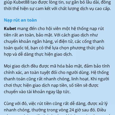
giúp Kubet88 tạo được lòng tin, sự gắn bó lâu dài, đồng
thời thể hiện sự cam kết với chất lượng dịch vụ cao cấp.
Nạp rút an toàn
Kubet
mang đến cho hội viên một hệ thống nạp rút
tiền rất an toàn, bảo mật. Với cách giao dịch như
chuyển khoản ngân hàng, ví điện tử, các cổng thanh
toán quốc tế, bạn có thể lựa chọn phương thức phù
hợp và dễ dàng thực hiện giao dịch.
Mọi giao dịch đều được mã hóa bảo mật, đảm bảo tính
chính xác, an toàn tuyệt đối cho người dùng. Hệ thống
thanh toán cũng rất nhanh chóng, linh hoạt. Khi người
chơi thực hiện giao dịch nạp tiền, số tiền sẽ được
chuyển vào tài khoản ngay lập tức.
Cùng với đó, việc rút tiền cũng rất dễ dàng, được xử lý
nhanh chóng, thường trong vòng 24 giờ sau đó. Điều