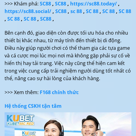
>>> Khám phá:
SC88
,
SC88
,
https://sc88.today/
,
https://sc88.social/
,
SC88
,
sc 88
,
SC 88
,
SC 88
,
SC 88
,
SC 88
,
SC 88
,
SC88
,
Bên cạnh đó, giao diện còn được tối ưu hóa cho nhiều
thiết bị khác nhau, từ máy tính đến thiết bị di động.
Điều này giúp người chơi có thể tham gia các tựa game
và cá cược mọi lúc mọi nơi mà không gặp phải sự cố về
hiển thị hay tải trang. Việc này cũng thể hiện cam kết
trong việc cung cấp trải nghiệm người dùng tốt nhất có
thể, nâng cao sự hài lòng của khách hàng.
>>> Xem thêm:
F168 chính thức
Hệ thống CSKH tận tâm