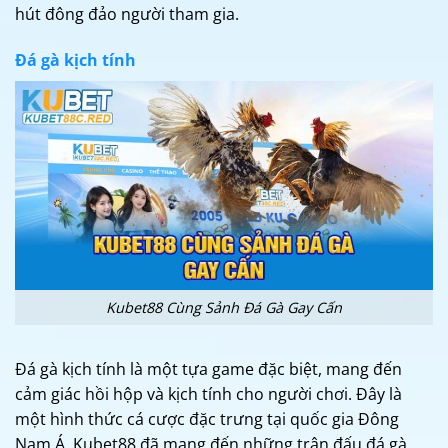
hút đông đảo người tham gia.
Đá gà kịch tính
Kubet88 Cùng Sảnh Đá Gà Gay Cấn
Đá gà kịch tính là một tựa game đặc biệt, mang đến
cảm giác hồi hộp và kịch tính cho người chơi. Đây là
một hình thức cá cược đặc trưng tại quốc gia Đông
Nam Á, Kubet88 đã mang đến những trận đấu đá gà