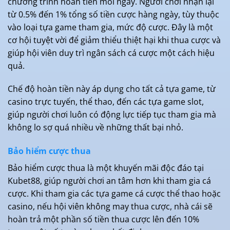
chương trình hoàn tiền mỗi ngày. Người chơi nhận lại
từ 0.5% đến 1% tổng số tiền cược hàng ngày, tùy thuộc
vào loại tựa game tham gia, mức độ cược. Đây là một
cơ hội tuyệt vời để giảm thiểu thiệt hại khi thua cược và
giúp hội viên duy trì ngân sách cá cược một cách hiệu
quả.
Chế độ hoàn tiền này áp dụng cho tất cả tựa game, từ
casino trực tuyến, thể thao, đến các tựa game slot,
giúp người chơi luôn có động lực tiếp tục tham gia mà
không lo sợ quá nhiều về những thất bại nhỏ.
Bảo hiểm cược thua
Bảo hiểm cược thua là một khuyến mãi độc đáo tại
Kubet88, giúp người chơi an tâm hơn khi tham gia cá
cược. Khi tham gia các tựa game cá cược thể thao hoặc
casino, nếu hội viên không may thua cược, nhà cái sẽ
hoàn trả một phần số tiền thua cược lên đến 10%