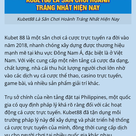
Kubet88 Là Sân Chơi Hoành Tráng Nhất Hiện Nay
Kubet 88 là một sân chơi cá cược trực tuyến ra đời vào
năm 2018, nhanh chóng xây dựng được thương hiệu
mạnh mẽ tại khu vực Đông Nam Á, đặc biệt là ở Việt
Nam. Với việc cung cấp một nền tảng cá cược đa dạng,
chất lượng, nhà cái thu hút lượng người chơi lớn nhờ
vào các dịch vụ cá cược thể thao, casino trực tuyến,
game bài, và nhiều sản phẩm giải trí khác.
Trụ sở chính của nền tảng đặt tại Philippines, một quốc
gia có quy định pháp lý khá rõ ràng đối với các hoạt
động cá cược trực tuyến. Kubet88 đã tận dụng môi
trường pháp lý này để xây dựng và phát triển hệ thống
cá cược trực tuyến của mình, đồng thời cung cấp dịch
vụ cho người chơi tại nhiều quốc gia khác nhau.