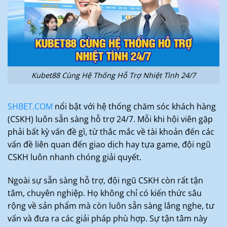
Kubet88 Cùng Hệ Thống Hỗ Trợ Nhiệt Tình 24/7
SHBET.COM
nổi bật với hệ thống chăm sóc khách hàng
(CSKH) luôn sẵn sàng hỗ trợ 24/7. Mỗi khi hội viên gặp
phải bất kỳ vấn đề gì, từ thắc mắc về tài khoản đến các
vấn đề liên quan đến giao dịch hay tựa game, đội ngũ
CSKH luôn nhanh chóng giải quyết.
Ngoài sự sẵn sàng hỗ trợ, đội ngũ CSKH còn rất tận
tâm, chuyên nghiệp. Họ không chỉ có kiến thức sâu
rộng về sản phẩm mà còn luôn sẵn sàng lắng nghe, tư
vấn và đưa ra các giải pháp phù hợp. Sự tận tâm này