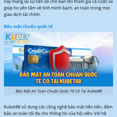
này mang lại sự tiện lợi cho bạn khi tham gia cá cược và
giúp họ yên tâm về tính minh bạch, an toàn trong mọi
giao dịch tài chính.
Bảo mật chuẩn quốc tế
Bảo Mật An Toàn Chuẩn Quốc Tế Có Tại Kubet88
Kubet88 sử dụng các công nghệ bảo mật tiên tiến, đảm
bảo an toàn tối đa cho thông tin của hội viên. Với hệ