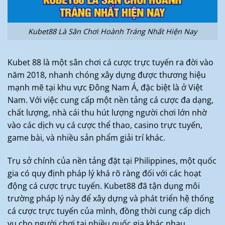
Kubet88 Là Sân Chơi Hoành Tráng Nhất Hiện Nay
Kubet 88 là một sân chơi cá cược trực tuyến ra đời vào
năm 2018, nhanh chóng xây dựng được thương hiệu
mạnh mẽ tại khu vực Đông Nam Á, đặc biệt là ở Việt
Nam. Với việc cung cấp một nền tảng cá cược đa dạng,
chất lượng, nhà cái thu hút lượng người chơi lớn nhờ
vào các dịch vụ cá cược thể thao, casino trực tuyến,
game bài, và nhiều sản phẩm giải trí khác.
Trụ sở chính của nền tảng đặt tại Philippines, một quốc
gia có quy định pháp lý khá rõ ràng đối với các hoạt
động cá cược trực tuyến. Kubet88 đã tận dụng môi
trường pháp lý này để xây dựng và phát triển hệ thống
cá cược trực tuyến của mình, đồng thời cung cấp dịch
vụ cho người chơi tại nhiều quốc gia khác nhau.