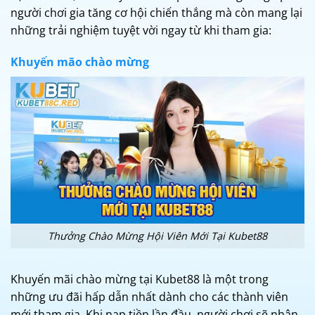
người chơi gia tăng cơ hội chiến thắng mà còn mang lại
những trải nghiệm tuyệt vời ngay từ khi tham gia:
Khuyến mão chào mừng
Thưởng Chào Mừng Hội Viên Mới Tại Kubet88
Khuyến mãi chào mừng tại Kubet88 là một trong
những ưu đãi hấp dẫn nhất dành cho các thành viên
mới tham gia. Khi nạp tiền lần đầu, người chơi sẽ nhận