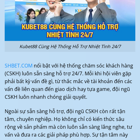
Kubet88 Cùng Hệ Thống Hỗ Trợ Nhiệt Tình 24/7
SHBET.COM
nổi bật với hệ thống chăm sóc khách hàng
(CSKH) luôn sẵn sàng hỗ trợ 24/7. Mỗi khi hội viên gặp
phải bất kỳ vấn đề gì, từ thắc mắc về tài khoản đến các
vấn đề liên quan đến giao dịch hay tựa game, đội ngũ
CSKH luôn nhanh chóng giải quyết.
Ngoài sự sẵn sàng hỗ trợ, đội ngũ CSKH còn rất tận
tâm, chuyên nghiệp. Họ không chỉ có kiến thức sâu
rộng về sản phẩm mà còn luôn sẵn sàng lắng nghe, tư
vấn và đưa ra các giải pháp phù hợp. Sự tận tâm này