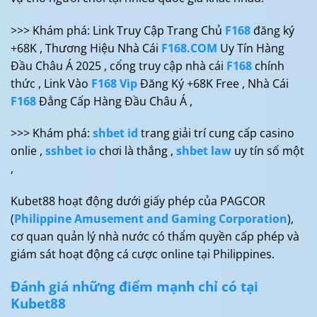
>>> Khám phá:
Link Truy Cập Trang Chủ
F168
đăng ký
+68K , Thương Hiệu Nhà Cái
F168.COM
Uy Tín Hàng
Đầu Châu Á 2025 , cổng truy cập nhà cái
F168
chính
thức , Link Vào
F168 Vip
Đăng Ký +68K Free , Nhà Cái
F168
Đẳng Cấp Hàng Đầu Châu Á ,
>>> Khám phá:
shbet id
trang giải trí cung cấp casino
onlie ,
sshbet io
chơi là thắng ,
shbet law
uy tín số một
,
Kubet88 hoạt động dưới giấy phép của PAGCOR
(
Philippine Amusement and Gaming Corporation
),
cơ quan quản lý nhà nước có thẩm quyền cấp phép và
giám sát hoạt động cá cược online tại Philippines.
Đánh giá những điểm mạnh chỉ có tại
Kubet88