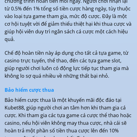
chương trình hoàn tiền mỗi ngày. Người chơi nhận lại
từ 0.5% đến 1% tổng số tiền cược hàng ngày, tùy thuộc
vào loại tựa game tham gia, mức độ cược. Đây là một
cơ hội tuyệt vời để giảm thiểu thiệt hại khi thua cược và
giúp hội viên duy trì ngân sách cá cược một cách hiệu
quả.
Chế độ hoàn tiền này áp dụng cho tất cả tựa game, từ
casino trực tuyến, thể thao, đến các tựa game slot,
giúp người chơi luôn có động lực tiếp tục tham gia mà
không lo sợ quá nhiều về những thất bại nhỏ.
Bảo hiểm cược thua
Bảo hiểm cược thua là một khuyến mãi độc đáo tại
Kubet88, giúp người chơi an tâm hơn khi tham gia cá
cược. Khi tham gia các tựa game cá cược thể thao hoặc
casino, nếu hội viên không may thua cược, nhà cái sẽ
hoàn trả một phần số tiền thua cược lên đến 10%