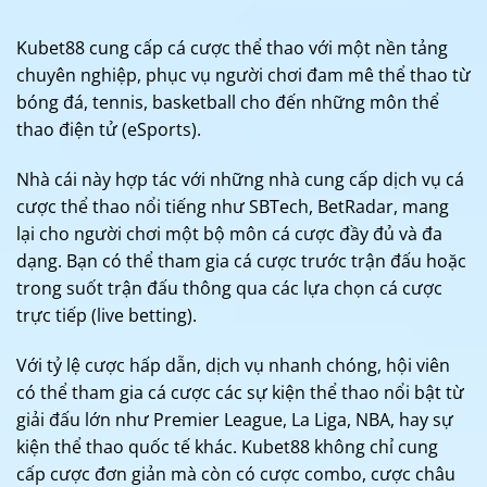
Kubet88 cung cấp cá cược thể thao với một nền tảng
chuyên nghiệp, phục vụ người chơi đam mê thể thao từ
bóng đá, tennis, basketball cho đến những môn thể
thao điện tử (eSports).
Nhà cái này hợp tác với những nhà cung cấp dịch vụ cá
cược thể thao nổi tiếng như SBTech, BetRadar, mang
lại cho người chơi một bộ môn cá cược đầy đủ và đa
dạng. Bạn có thể tham gia cá cược trước trận đấu hoặc
trong suốt trận đấu thông qua các lựa chọn cá cược
trực tiếp (live betting).
Với tỷ lệ cược hấp dẫn, dịch vụ nhanh chóng, hội viên
có thể tham gia cá cược các sự kiện thể thao nổi bật từ
giải đấu lớn như Premier League, La Liga, NBA, hay sự
kiện thể thao quốc tế khác. Kubet88 không chỉ cung
cấp cược đơn giản mà còn có cược combo, cược châu