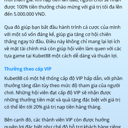
được 100% tiền thưởng chào mừng với giá trị tối đa lên
đến 5.000.000 VND.
Qua đó giúp bạn bắt đầu hành trình cá cược của mình
với một số vốn đáng kể, giúp gia tăng cơ hội chiến
thắng ngay từ đầu. Điều này không chỉ mang lại lợi ích
về mặt tài chính mà còn giúp hội viên làm quen với các
tựa game tại Kubet88 một cách dễ dàng và thuận lợi.
Thưởng theo cấp VIP
Kubet88 có một hệ thống cấp độ VIP hấp dẫn, với phần
thưởng tăng dần tùy theo mức độ tham gia của người
chơi. Những hội viên đạt cấp độ VIP sẽ nhận được
những thưởng tiền mặt và quà tặng đặc biệt với giá trị
có thể lên tới 20% giá trị nạp tiền hàng tháng.
Bên cạnh đó, các thành viên VIP còn được hưởng
quyền lợi đặc biệt như chế độ hỗ trợ khách hàng riêng