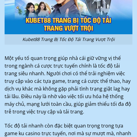
Kubet88 Trang Bị Tốc Độ Tải Trang Vượt Trội
Một yếu tố quan trọng giúp nhà cái giữ vững vị thế
trong ngành cá cược trực tuyến chính là tốc độ tải
trang siêu nhanh. Người chơi có thể trải nghiệm việc
truy cập vào các tựa game, trang cá cược thể thao, hay
dịch vụ khác mà không gặp phải tình trạng giật lag hay
tải lâu. Điều này là nhờ vào việc tối ưu hóa hệ thống
máy chủ, mạng lưới toàn cầu, giúp giảm thiểu tối đa độ
trễ trong việc truy cập và tải trang.
Tốc độ tải nhanh còn đặc biệt quan trọng trong tựa
game ku casino trực tuyến, nơi mà sự mượt mà, nhanh