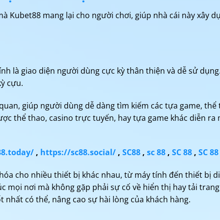
à Kubet88 mang lại cho người chơi, giúp nhà cái này xây dự
 là giao diện người dùng cực kỳ thân thiện và dễ sử dụng. 
kỳ cựu.
c quan, giúp người dùng dễ dàng tìm kiếm các tựa game, th
cược thể thao, casino trực tuyến, hay tựa game khác diễn r
88.today/
,
https://sc88.social/
,
SC88
,
sc 88
,
SC 88
,
SC 88
óa cho nhiều thiết bị khác nhau, từ máy tính đến thiết bị d
c mọi nơi mà không gặp phải sự cố về hiển thị hay tải trang
t nhất có thể, nâng cao sự hài lòng của khách hàng.