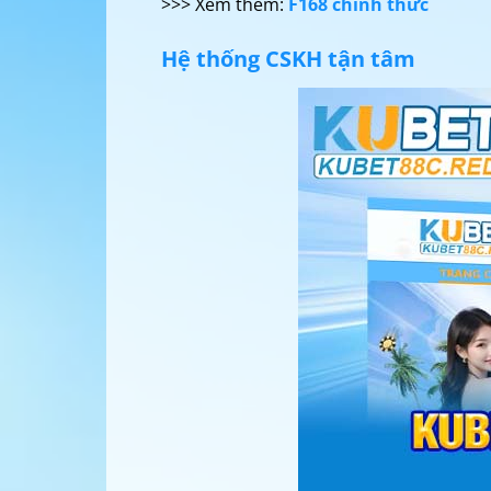
>>> Xem thêm:
F168 chính thức
Hệ thống CSKH tận tâm