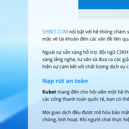
SHBET.COM
nổi bật với hệ thống chăm só
mắc về tài khoản đến các vấn đề liên q
Ngoài sự sẵn sàng hỗ trợ, đội ngũ CSKH
sàng lắng nghe, tư vấn và đưa ra các gi
hiện sự cam kết với chất lượng dịch vụ 
Nạp rút an toàn
Kubet
mang đến cho hội viên một hệ thố
các cổng thanh toán quốc tế, bạn có th
Mọi giao dịch đều được mã hóa bảo mật,
chóng, linh hoạt. Khi người chơi thực hi