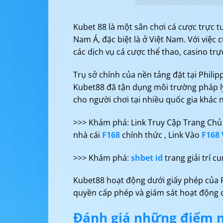
Kubet 88 là một sân chơi cá cược trực
Nam Á, đặc biệt là ở Việt Nam. Với việc
các dịch vụ cá cược thể thao, casino trự
Trụ sở chính của nền tảng đặt tại Philip
Kubet88 đã tận dụng môi trường pháp lý
cho người chơi tại nhiều quốc gia khác 
>>> Khám phá:
Link Truy Cập Trang Ch
nhà cái
F168
chính thức , Link Vào
F168 
>>> Khám phá:
shbet id
trang giải trí c
Kubet88 hoạt động dưới giấy phép của
quyền cấp phép và giám sát hoạt động cá
Đánh giá những điểm m