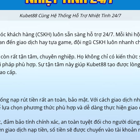
Kubet88 Cùng Hệ Thống Hỗ Trợ Nhiệt Tình 24/7
c khách hàng (CSKH) luôn sẵn sàng hỗ trợ 24/7. Mỗi khi hội 
uan đến giao dịch hay tựa game, đội ngũ CSKH luôn nhanh ch
 còn rất tận tâm, chuyên nghiệp. Họ không chỉ có kiến thứ
ải pháp phù hợp. Sự tận tâm này giúp Kubet88 tạo được lòng t
cao cấp.
ng nạp rút tiền rất an toàn, bảo mật. Với cách giao dịch n
ể lựa chọn phương thức phù hợp và dễ dàng thực hiện giao 
 đảm bảo tính chính xác, an toàn tuyệt đối cho người dùn
ện giao dịch nạp tiền, số tiền sẽ được chuyển vào tài khoản 