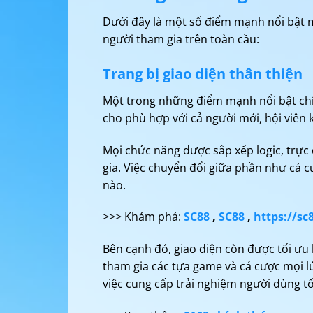
Dưới đây là một số điểm mạnh nổi bật m
người tham gia trên toàn cầu:
Trang bị giao diện thân thiện
Một trong những điểm mạnh nổi bật chính
cho phù hợp với cả người mới, hội viên 
Mọi chức năng được sắp xếp logic, trự
gia. Việc chuyển đổi giữa phần như cá 
nào.
>>> Khám phá:
SC88
,
SC88
,
https://sc
Bên cạnh đó, giao diện còn được tối ưu h
tham gia các tựa game và cá cược mọi lú
việc cung cấp trải nghiệm người dùng tố