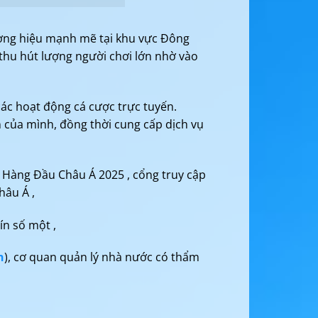
ương hiệu mạnh mẽ tại khu vực Đông
 thu hút lượng người chơi lớn nhờ vào
 các hoạt động cá cược trực tuyến.
 của mình, đồng thời cung cấp dịch vụ
 Hàng Đầu Châu Á 2025 , cổng truy cập
hâu Á ,
ín số một ,
n
), cơ quan quản lý nhà nước có thẩm