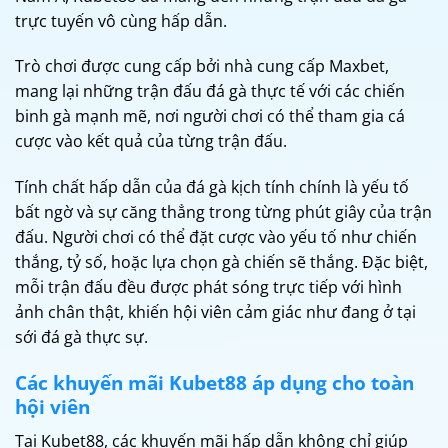
trực tuyến vô cùng hấp dẫn.
Trò chơi được cung cấp bởi nhà cung cấp Maxbet,
mang lại những trận đấu đá gà thực tế với các chiến
binh gà mạnh mẽ, nơi người chơi có thể tham gia cá
cược vào kết quả của từng trận đấu.
Tính chất hấp dẫn của đá gà kịch tính chính là yếu tố
bất ngờ và sự căng thẳng trong từng phút giây của trận
đấu. Người chơi có thể đặt cược vào yếu tố như chiến
thắng, tỷ số, hoặc lựa chọn gà chiến sẽ thắng. Đặc biệt,
mỗi trận đấu đều được phát sóng trực tiếp với hình
ảnh chân thật, khiến hội viên cảm giác như đang ở tại
sới đá gà thực sự.
Các khuyến mãi Kubet88 áp dụng cho toàn
hội viên
Tại Kubet88, các khuyến mãi hấp dẫn không chỉ giúp