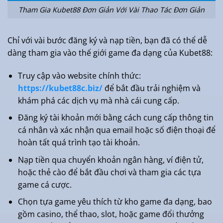
Tham Gia Kubet88 Đơn Giản Với Vài Thao Tác Đơn Giản
Chỉ với vài bước đăng ký và nạp tiền, bạn đã có thể dễ
dàng tham gia vào thế giới game đa dạng của Kubet88:
Truy cập vào website chính thức:
https://kubet88c.biz/
để bắt đầu trải nghiệm và
khám phá các dịch vụ mà nhà cái cung cấp.
Đăng ký tài khoản mới bằng cách cung cấp thông tin
cá nhân và xác nhận qua email hoặc số điện thoại để
hoàn tất quá trình tạo tài khoản.
Nạp tiền qua chuyển khoản ngân hàng, ví điện tử,
hoặc thẻ cào để bắt đầu chơi và tham gia các tựa
game cá cược.
Chọn tựa game yêu thích từ kho game đa dạng, bao
gồm casino, thể thao, slot, hoặc game đổi thưởng