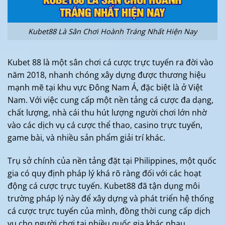
Kubet88 Là Sân Chơi Hoành Tráng Nhất Hiện Nay
Kubet 88 là một sân chơi cá cược trực tuyến ra đời vào
năm 2018, nhanh chóng xây dựng được thương hiệu
mạnh mẽ tại khu vực Đông Nam Á, đặc biệt là ở Việt
Nam. Với việc cung cấp một nền tảng cá cược đa dạng,
chất lượng, nhà cái thu hút lượng người chơi lớn nhờ
vào các dịch vụ cá cược thể thao, casino trực tuyến,
game bài, và nhiều sản phẩm giải trí khác.
Trụ sở chính của nền tảng đặt tại Philippines, một quốc
gia có quy định pháp lý khá rõ ràng đối với các hoạt
động cá cược trực tuyến. Kubet88 đã tận dụng môi
trường pháp lý này để xây dựng và phát triển hệ thống
cá cược trực tuyến của mình, đồng thời cung cấp dịch
vụ cho người chơi tại nhiều quốc gia khác nhau.