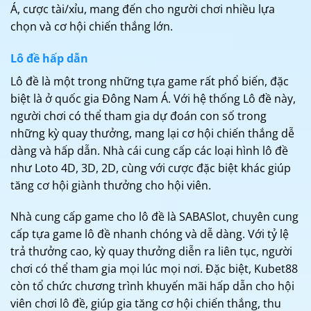
Á, cược tài/xỉu, mang đến cho người chơi nhiều lựa
chọn và cơ hội chiến thắng lớn.
Lô đề hấp dẫn
Lô đề là một trong những tựa game rất phổ biến, đặc
biệt là ở quốc gia Đông Nam Á. Với hệ thống Lô đề này,
người chơi có thể tham gia dự đoán con số trong
những kỳ quay thưởng, mang lại cơ hội chiến thắng dễ
dàng và hấp dẫn. Nhà cái cung cấp các loại hình lô đề
như Loto 4D, 3D, 2D, cùng với cược đặc biệt khác giúp
tăng cơ hội giành thưởng cho hội viên.
Nhà cung cấp game cho lô đề là SABASlot, chuyên cung
cấp tựa game lô đề nhanh chóng và dễ dàng. Với tỷ lệ
trả thưởng cao, kỳ quay thưởng diễn ra liên tục, người
chơi có thể tham gia mọi lúc mọi nơi. Đặc biệt, Kubet88
còn tổ chức chương trình khuyến mãi hấp dẫn cho hội
viên chơi lô đề, giúp gia tăng cơ hội chiến thắng, thu