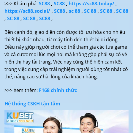
>>> Khám phá:
SC88
,
SC88
,
https://sc88.today/
,
https://sc88.social/
,
SC88
,
sc 88
,
SC 88
,
SC 88
,
SC 88
,
SC 88
,
SC 88
,
SC88
,
Bên cạnh đó, giao diện còn được tối ưu hóa cho nhiều
thiết bị khác nhau, từ máy tính đến thiết bị di động.
Điều này giúp người chơi có thể tham gia các tựa game
và cá cược mọi lúc mọi nơi mà không gặp phải sự cố về
hiển thị hay tải trang. Việc này cũng thể hiện cam kết
trong việc cung cấp trải nghiệm người dùng tốt nhất có
thể, nâng cao sự hài lòng của khách hàng.
>>> Xem thêm:
F168 chính thức
Hệ thống CSKH tận tâm