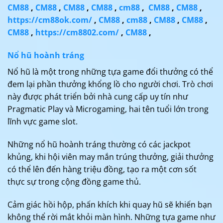
CM88
,
CM88
,
CM88
,
CM88
,
cm88
,
CM88
,
CM88
,
https://cm88ok.com/
,
CM88
,
cm88
,
CM88
,
CM88
,
CM88
,
https://cm8802.com/
,
CM88
,
Nổ hũ hoành tráng
Nổ hũ là một trong những tựa game đổi thưởng có thể
đem lại phần thưởng khổng lồ cho người chơi. Trò chơi
này được phát triển bởi nhà cung cấp uy tín như
Pragmatic Play và Microgaming, hai tên tuổi lớn trong
lĩnh vực game slot.
Những nổ hũ hoành tráng thường có các jackpot
khủng, khi hội viên may mắn trúng thưởng, giải thưởng
có thể lên đến hàng triệu đồng, tạo ra một cơn sốt
thực sự trong cộng đồng game thủ.
Cảm giác hồi hộp, phấn khích khi quay hũ sẽ khiến bạn
không thể rời mắt khỏi màn hình. Những tựa game như