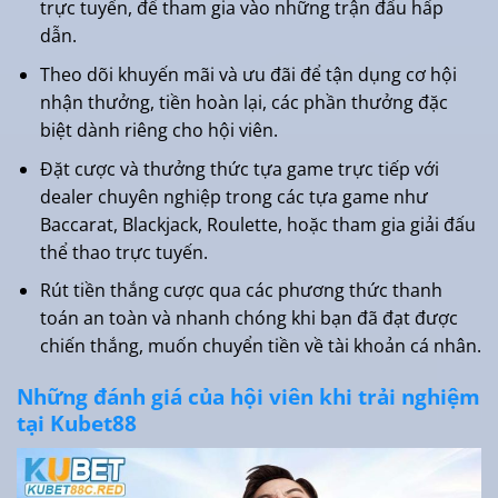
trực tuyến, để tham gia vào những trận đấu hấp
dẫn.
Theo dõi khuyến mãi và ưu đãi để tận dụng cơ hội
nhận thưởng, tiền hoàn lại, các phần thưởng đặc
biệt dành riêng cho hội viên.
Đặt cược và thưởng thức tựa game trực tiếp với
dealer chuyên nghiệp trong các tựa game như
Baccarat, Blackjack, Roulette, hoặc tham gia giải đấu
thể thao trực tuyến.
Rút tiền thắng cược qua các phương thức thanh
toán an toàn và nhanh chóng khi bạn đã đạt được
chiến thắng, muốn chuyển tiền về tài khoản cá nhân.
Những đánh giá của hội viên khi trải nghiệm
tại Kubet88