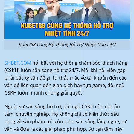
Kubet88 Cùng Hệ Thống Hỗ Trợ Nhiệt Tình 24/7
SHBET.COM
nổi bật với hệ thống chăm sóc khách hàng
(CSKH) luôn sẵn sàng hỗ trợ 24/7. Mỗi khi hội viên gặp
phải bất kỳ vấn đề gì, từ thắc mắc về tài khoản đến các
vấn đề liên quan đến giao dịch hay tựa game, đội ngũ
CSKH luôn nhanh chóng giải quyết.
Ngoài sự sẵn sàng hỗ trợ, đội ngũ CSKH còn rất tận
tâm, chuyên nghiệp. Họ không chỉ có kiến thức sâu
rộng về sản phẩm mà còn luôn sẵn sàng lắng nghe, tư
vấn và đưa ra các giải pháp phù hợp. Sự tận tâm này