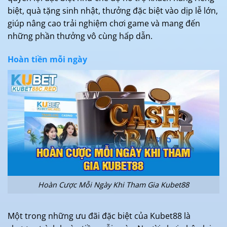
biệt, quà tặng sinh nhật, thưởng đặc biệt vào dịp lễ lớn,
giúp nâng cao trải nghiệm chơi game và mang đến
những phần thưởng vô cùng hấp dẫn.
Hoàn tiền mỗi ngày
Hoàn Cược Mỗi Ngày Khi Tham Gia Kubet88
Một trong những ưu đãi đặc biệt của Kubet88 là