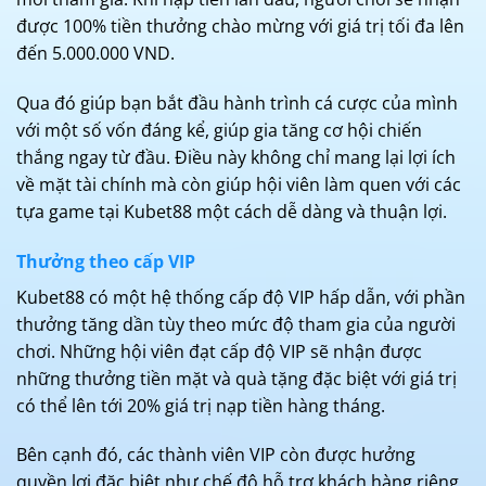
được 100% tiền thưởng chào mừng với giá trị tối đa lên
đến 5.000.000 VND.
Qua đó giúp bạn bắt đầu hành trình cá cược của mình
với một số vốn đáng kể, giúp gia tăng cơ hội chiến
thắng ngay từ đầu. Điều này không chỉ mang lại lợi ích
về mặt tài chính mà còn giúp hội viên làm quen với các
tựa game tại Kubet88 một cách dễ dàng và thuận lợi.
Thưởng theo cấp VIP
Kubet88 có một hệ thống cấp độ VIP hấp dẫn, với phần
thưởng tăng dần tùy theo mức độ tham gia của người
chơi. Những hội viên đạt cấp độ VIP sẽ nhận được
những thưởng tiền mặt và quà tặng đặc biệt với giá trị
có thể lên tới 20% giá trị nạp tiền hàng tháng.
Bên cạnh đó, các thành viên VIP còn được hưởng
quyền lợi đặc biệt như chế độ hỗ trợ khách hàng riêng