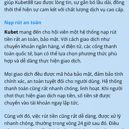
giúp Kubet88 tạo được lòng tin, sự gắn bó lâu dài, đồng
thời thể hiện sự cam kết với chất lượng dịch vụ cao cấp.
Nạp rút an toàn
Kubet
mang đến cho hội viên một hệ thống nạp rút
tiền rất an toàn, bảo mật. Với cách giao dịch như
chuyển khoản ngân hàng, ví điện tử, các cổng thanh
toán quốc tế, bạn có thể lựa chọn phương thức phù
hợp và dễ dàng thực hiện giao dịch.
Mọi giao dịch đều được mã hóa bảo mật, đảm bảo tính
chính xác, an toàn tuyệt đối cho người dùng. Hệ thống
thanh toán cũng rất nhanh chóng, linh hoạt. Khi người
chơi thực hiện giao dịch nạp tiền, số tiền sẽ được
chuyển vào tài khoản ngay lập tức.
Cùng với đó, việc rút tiền cũng rất dễ dàng, được xử lý
nhanh chóng, thường trong vòng 24 giờ sau đó. Điều