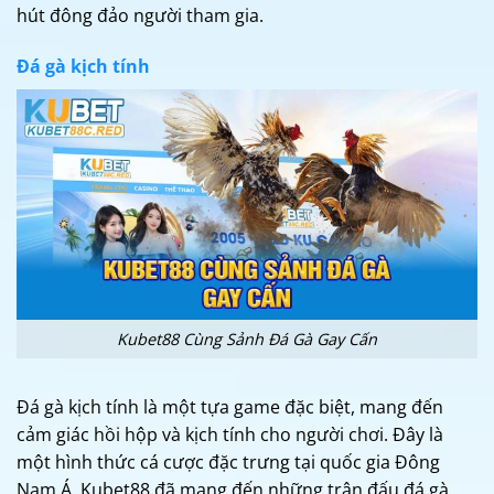
hút đông đảo người tham gia.
Đá gà kịch tính
Kubet88 Cùng Sảnh Đá Gà Gay Cấn
Đá gà kịch tính là một tựa game đặc biệt, mang đến
cảm giác hồi hộp và kịch tính cho người chơi. Đây là
một hình thức cá cược đặc trưng tại quốc gia Đông
Nam Á, Kubet88 đã mang đến những trận đấu đá gà