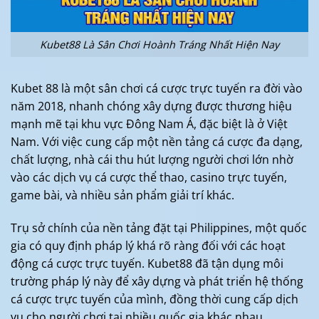
Kubet88 Là Sân Chơi Hoành Tráng Nhất Hiện Nay
Kubet 88 là một sân chơi cá cược trực tuyến ra đời vào
năm 2018, nhanh chóng xây dựng được thương hiệu
mạnh mẽ tại khu vực Đông Nam Á, đặc biệt là ở Việt
Nam. Với việc cung cấp một nền tảng cá cược đa dạng,
chất lượng, nhà cái thu hút lượng người chơi lớn nhờ
vào các dịch vụ cá cược thể thao, casino trực tuyến,
game bài, và nhiều sản phẩm giải trí khác.
Trụ sở chính của nền tảng đặt tại Philippines, một quốc
gia có quy định pháp lý khá rõ ràng đối với các hoạt
động cá cược trực tuyến. Kubet88 đã tận dụng môi
trường pháp lý này để xây dựng và phát triển hệ thống
cá cược trực tuyến của mình, đồng thời cung cấp dịch
vụ cho người chơi tại nhiều quốc gia khác nhau.