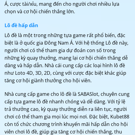
Á, cược tài/xỉu, mang đến cho người chơi nhiều lựa
chọn và cơ hội chiến thắng lớn.
Lô đề hấp dẫn
Lô đề là một trong những tựa game rất phổ biến, đặc
biệt là ở quốc gia Đông Nam Á. Với hệ thống Lô đề này,
người chơi có thể tham gia dự đoán con số trong
những kỳ quay thưởng, mang lại cơ hội chiến thắng dễ
dàng và hấp dẫn. Nhà cái cung cấp các loại hình lô đề
như Loto 4D, 3D, 2D, cùng với cược đặc biệt khác giúp
tăng cơ hội giành thưởng cho hội viên.
Nhà cung cấp game cho lô đề là SABASlot, chuyên cung
cấp tựa game lô đề nhanh chóng và dễ dàng. Với tỷ lệ
trả thưởng cao, kỳ quay thưởng diễn ra liên tục, người
chơi có thể tham gia mọi lúc mọi nơi. Đặc biệt, Kubet88
còn tổ chức chương trình khuyến mãi hấp dẫn cho hội
viên chơi lô đề, giúp gia tăng cơ hội chiến thắng, thu