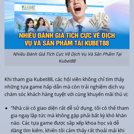
Nhiều Đánh Giá Tích Cực Về Dịch Vụ Và Sản Phẩm Tại
Kubet88
Khi tham gia Kubet88, các hội viên không chỉ tìm thấy
những tựa game hấp dẫn mà còn trải nghiệm dịch vụ
chăm sóc khách hàng tuyệt vời cùng khuyến mãi thú vị:
“Nhà cái có giao diện rất dễ sử dụng, tôi có thể tham
gia ngay lập tức mà không gặp phải bất kỳ khó khăn
nào. Các tựa game được sắp xếp khoa học và dễ
dàng tìm kiếm, khiến tôi cảm thấy rất thoải mái khi