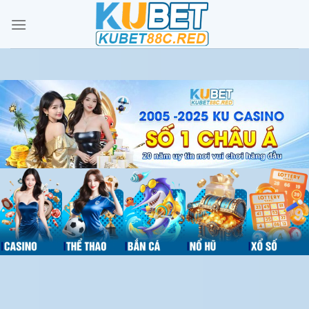
Bỏ
qua
nội
dung