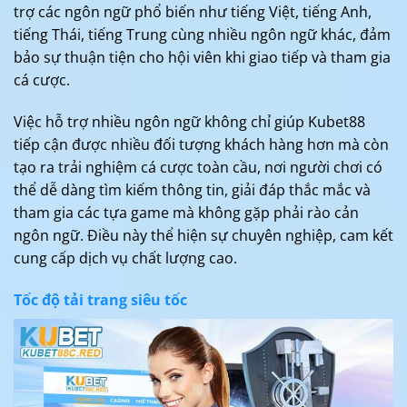
trợ các ngôn ngữ phổ biến như tiếng Việt, tiếng Anh,
tiếng Thái, tiếng Trung cùng nhiều ngôn ngữ khác, đảm
bảo sự thuận tiện cho hội viên khi giao tiếp và tham gia
cá cược.
Việc hỗ trợ nhiều ngôn ngữ không chỉ giúp Kubet88
tiếp cận được nhiều đối tượng khách hàng hơn mà còn
tạo ra trải nghiệm cá cược toàn cầu, nơi người chơi có
thể dễ dàng tìm kiếm thông tin, giải đáp thắc mắc và
tham gia các tựa game mà không gặp phải rào cản
ngôn ngữ. Điều này thể hiện sự chuyên nghiệp, cam kết
cung cấp dịch vụ chất lượng cao.
Tốc độ tải trang siêu tốc