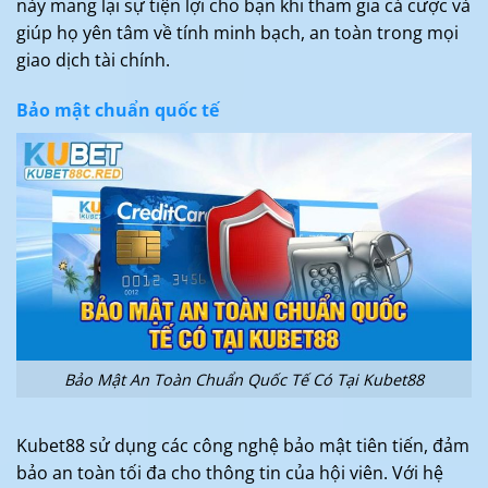
này mang lại sự tiện lợi cho bạn khi tham gia cá cược và
giúp họ yên tâm về tính minh bạch, an toàn trong mọi
giao dịch tài chính.
Bảo mật chuẩn quốc tế
Bảo Mật An Toàn Chuẩn Quốc Tế Có Tại Kubet88
Kubet88 sử dụng các công nghệ bảo mật tiên tiến, đảm
bảo an toàn tối đa cho thông tin của hội viên. Với hệ