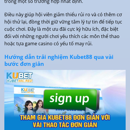
trong một số trường hợp nhất định.
Điều này giúp hội viên giảm thiểu rủi ro và có thêm cơ
hội thử lại, đồng thời giữ vững tâm lý tự tin để tiếp tục
cuộc chơi. Đây là một ưu đãi cực kỳ hữu ích, đặc biệt
đối với những người chơi yêu thích các môn thể thao
hoặc tựa game casino có yếu tố may rủi.
Hướng dẫn trải nghiệm Kubet88 qua vài
bước đơn giản