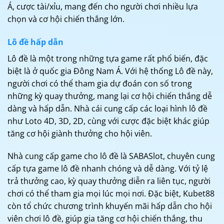
Á, cược tài/xỉu, mang đến cho người chơi nhiều lựa
chọn và cơ hội chiến thắng lớn.
Lô đề hấp dẫn
Lô đề là một trong những tựa game rất phổ biến, đặc
biệt là ở quốc gia Đông Nam Á. Với hệ thống Lô đề này,
người chơi có thể tham gia dự đoán con số trong
những kỳ quay thưởng, mang lại cơ hội chiến thắng dễ
dàng và hấp dẫn. Nhà cái cung cấp các loại hình lô đề
như Loto 4D, 3D, 2D, cùng với cược đặc biệt khác giúp
tăng cơ hội giành thưởng cho hội viên.
Nhà cung cấp game cho lô đề là SABASlot, chuyên cung
cấp tựa game lô đề nhanh chóng và dễ dàng. Với tỷ lệ
trả thưởng cao, kỳ quay thưởng diễn ra liên tục, người
chơi có thể tham gia mọi lúc mọi nơi. Đặc biệt, Kubet88
còn tổ chức chương trình khuyến mãi hấp dẫn cho hội
viên chơi lô đề, giúp gia tăng cơ hội chiến thắng, thu