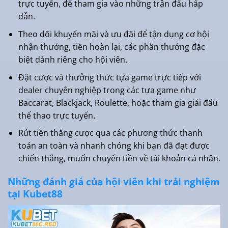
trực tuyến, để tham gia vào những trận đấu hấp
dẫn.
Theo dõi khuyến mãi và ưu đãi để tận dụng cơ hội
nhận thưởng, tiền hoàn lại, các phần thưởng đặc
biệt dành riêng cho hội viên.
Đặt cược và thưởng thức tựa game trực tiếp với
dealer chuyên nghiệp trong các tựa game như
Baccarat, Blackjack, Roulette, hoặc tham gia giải đấu
thể thao trực tuyến.
Rút tiền thắng cược qua các phương thức thanh
toán an toàn và nhanh chóng khi bạn đã đạt được
chiến thắng, muốn chuyển tiền về tài khoản cá nhân.
Những đánh giá của hội viên khi trải nghiệm
tại Kubet88