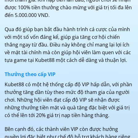
được 100% tiền thưởng chào mừng với giá trị tối đa lên
đến 5.000.000 VND.
Qua đó giúp bạn bắt đầu hành trình cá cược của mình
với một số vốn đáng kể, giúp gia tăng cơ hội chiến
thắng ngay từ đầu. Điều này không chỉ mang lại lợi ích
về mặt tài chính mà còn giúp hội viên làm quen với các
tựa game tại Kubet88 một cách dễ dàng và thuận lợi.
Thưởng theo cấp VIP
Kubet88 có một hệ thống cấp độ VIP hấp dẫn, với phần
thưởng tăng dần tùy theo mức độ tham gia của người
chơi. Những hội viên đạt cấp độ VIP sẽ nhận được
những thưởng tiền mặt và quà tặng đặc biệt với giá trị
có thể lên tới 20% giá trị nạp tiền hàng tháng.
Bên cạnh đó, các thành viên VIP còn được hưởng
quyền lợi đặc biệt như chế độ hỗ trợ khách hàng riêng