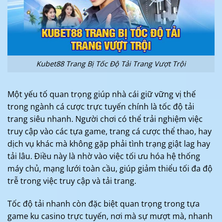
Kubet88 Trang Bị Tốc Độ Tải Trang Vượt Trội
Một yếu tố quan trọng giúp nhà cái giữ vững vị thế
trong ngành cá cược trực tuyến chính là tốc độ tải
trang siêu nhanh. Người chơi có thể trải nghiệm việc
truy cập vào các tựa game, trang cá cược thể thao, hay
dịch vụ khác mà không gặp phải tình trạng giật lag hay
tải lâu. Điều này là nhờ vào việc tối ưu hóa hệ thống
máy chủ, mạng lưới toàn cầu, giúp giảm thiểu tối đa độ
trễ trong việc truy cập và tải trang.
Tốc độ tải nhanh còn đặc biệt quan trọng trong tựa
game ku casino trực tuyến, nơi mà sự mượt mà, nhanh