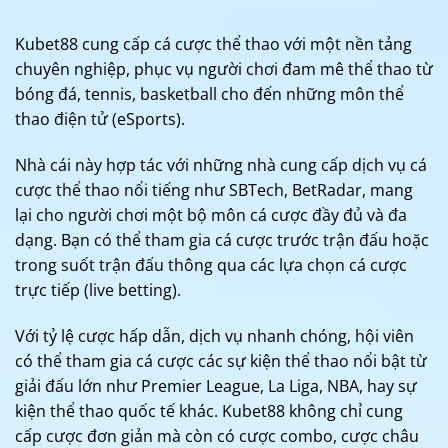
Kubet88 cung cấp cá cược thể thao với một nền tảng
chuyên nghiệp, phục vụ người chơi đam mê thể thao từ
bóng đá, tennis, basketball cho đến những môn thể
thao điện tử (eSports).
Nhà cái này hợp tác với những nhà cung cấp dịch vụ cá
cược thể thao nổi tiếng như SBTech, BetRadar, mang
lại cho người chơi một bộ môn cá cược đầy đủ và đa
dạng. Bạn có thể tham gia cá cược trước trận đấu hoặc
trong suốt trận đấu thông qua các lựa chọn cá cược
trực tiếp (live betting).
Với tỷ lệ cược hấp dẫn, dịch vụ nhanh chóng, hội viên
có thể tham gia cá cược các sự kiện thể thao nổi bật từ
giải đấu lớn như Premier League, La Liga, NBA, hay sự
kiện thể thao quốc tế khác. Kubet88 không chỉ cung
cấp cược đơn giản mà còn có cược combo, cược châu