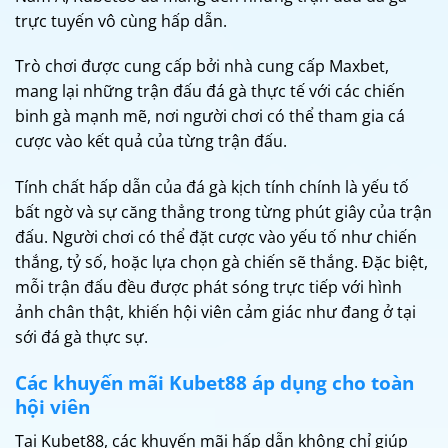
trực tuyến vô cùng hấp dẫn.
Trò chơi được cung cấp bởi nhà cung cấp Maxbet,
mang lại những trận đấu đá gà thực tế với các chiến
binh gà mạnh mẽ, nơi người chơi có thể tham gia cá
cược vào kết quả của từng trận đấu.
Tính chất hấp dẫn của đá gà kịch tính chính là yếu tố
bất ngờ và sự căng thẳng trong từng phút giây của trận
đấu. Người chơi có thể đặt cược vào yếu tố như chiến
thắng, tỷ số, hoặc lựa chọn gà chiến sẽ thắng. Đặc biệt,
mỗi trận đấu đều được phát sóng trực tiếp với hình
ảnh chân thật, khiến hội viên cảm giác như đang ở tại
sới đá gà thực sự.
Các khuyến mãi Kubet88 áp dụng cho toàn
hội viên
Tại Kubet88, các khuyến mãi hấp dẫn không chỉ giúp