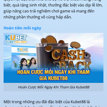
biệt, quà tặng sinh nhật, thưởng đặc biệt vào dịp lễ lớn,
giúp nâng cao trải nghiệm chơi game và mang đến
những phần thưởng vô cùng hấp dẫn.
Hoàn tiền mỗi ngày
Hoàn Cược Mỗi Ngày Khi Tham Gia Kubet88
Một trong những ưu đãi đặc biệt của Kubet88 là