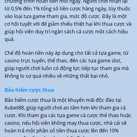
chương trình hoàn tiền mỗi ngày. Người chơi nhận lại
từ 0.5% đến 1% tổng số tiền cược hàng ngày, tùy thuộc
vào loại tựa game tham gia, mức độ cược. Đây là một
cơ hội tuyệt vời để giảm thiểu thiệt hại khi thua cược và
giúp hội viên duy trì ngân sách cá cược một cách hiệu
quả.
Chế độ hoàn tiền này áp dụng cho tất cả tựa game, từ
casino trực tuyến, thể thao, đến các tựa game slot,
giúp người chơi luôn có động lực tiếp tục tham gia mà
không lo sợ quá nhiều về những thất bại nhỏ.
Bảo hiểm cược thua
Bảo hiểm cược thua là một khuyến mãi độc đáo tại
Kubet88, giúp người chơi an tâm hơn khi tham gia cá
cược. Khi tham gia các tựa game cá cược thể thao hoặc
casino, nếu hội viên không may thua cược, nhà cái sẽ
hoàn trả một phần số tiền thua cược lên đến 10%