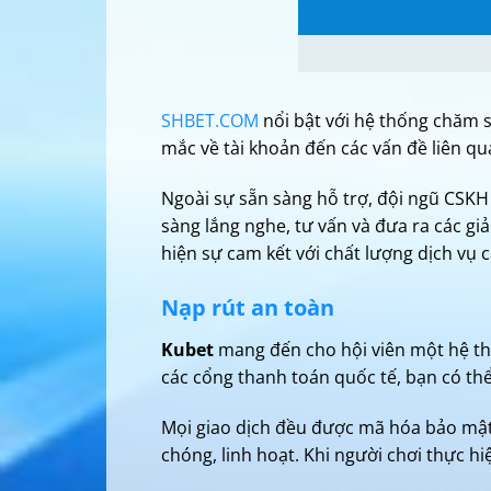
SHBET.COM
nổi bật với hệ thống chăm só
mắc về tài khoản đến các vấn đề liên q
Ngoài sự sẵn sàng hỗ trợ, đội ngũ CSKH
sàng lắng nghe, tư vấn và đưa ra các gi
hiện sự cam kết với chất lượng dịch vụ 
Nạp rút an toàn
Kubet
mang đến cho hội viên một hệ thố
các cổng thanh toán quốc tế, bạn có th
Mọi giao dịch đều được mã hóa bảo mật,
chóng, linh hoạt. Khi người chơi thực hi