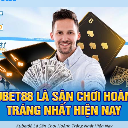
Kubet88 Là Sân Chơi Hoành Tráng Nhất Hiện Nay