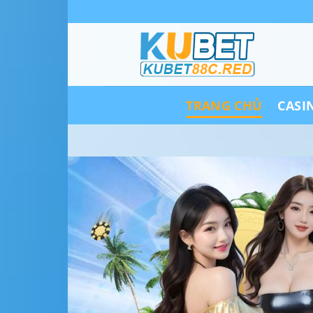
Bỏ
qua
nội
dung
TRANG CHỦ
CASI