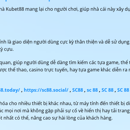
à Kubet88 mang lại cho người chơi, giúp nhà cái này xây dự
 là giao diện người dùng cực kỳ thân thiện và dễ sử dụng. 
kỳ cựu.
c quan, giúp người dùng dễ dàng tìm kiếm các tựa game, th
cược thể thao, casino trực tuyến, hay tựa game khác diễn r
88.today/
,
https://sc88.social/
,
SC88
,
sc 88
,
SC 88
,
SC 88
óa cho nhiều thiết bị khác nhau, từ máy tính đến thiết bị d
c mọi nơi mà không gặp phải sự cố về hiển thị hay tải trang
t nhất có thể, nâng cao sự hài lòng của khách hàng.