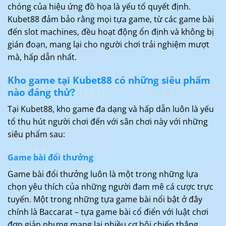
chóng của hiệu ứng đồ họa là yếu tố quyết định.
Kubet88 đảm bảo rằng mọi tựa game, từ các game bài
đến slot machines, đều hoạt động ổn định và không bị
gián đoạn, mang lại cho người chơi trải nghiệm mượt
mà, hấp dẫn nhất.
Kho game tại Kubet88 có những siêu phẩm
nào đáng thử?
Tại Kubet88, kho game đa dạng và hấp dẫn luôn là yếu
tố thu hút người chơi đến với sân chơi này với những
siêu phẩm sau:
Game bài đổi thưởng
Game bài đổi thưởng luôn là một trong những lựa
chọn yêu thích của những người đam mê cá cược trực
tuyến. Một trong những tựa game bài nổi bật ở đây
chính là Baccarat – tựa game bài cổ điển với luật chơi
đơn giản nhưng mang lại nhiều cơ hội chiến thắng.