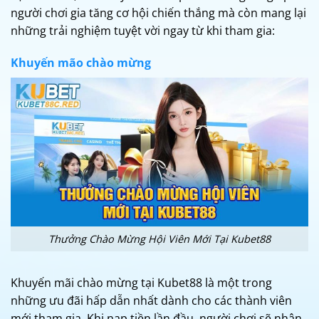
người chơi gia tăng cơ hội chiến thắng mà còn mang lại
những trải nghiệm tuyệt vời ngay từ khi tham gia:
Khuyến mão chào mừng
Thưởng Chào Mừng Hội Viên Mới Tại Kubet88
Khuyến mãi chào mừng tại Kubet88 là một trong
những ưu đãi hấp dẫn nhất dành cho các thành viên
mới tham gia. Khi nạp tiền lần đầu, người chơi sẽ nhận