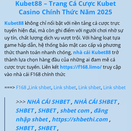
Kubet88 – Trang Cá Cược Kubet
Casino Chính Thức Năm 2025
Kubet88
không chỉ nổi bật với nền tảng cá cược trực
tuyến hiện đại, mà còn ghi điểm với người chơi nhờ sự
uy tín, chất lượng dịch vụ vượt trội. Với hàng loạt tựa
game hấp dẫn, hệ thống bảo mật cao cấp và phương
thức thanh toán nhanh chóng,
nhà cái Kubet88
trở
thành lựa chọn hàng đầu của những ai đam mê cá
cược trực tuyến.
Liên kết
https://f168.limo/
truy cập
vào nhà cái F168 chính thức
===>
F168
,
Link shbet
,
Link shbet
,
Link shbet
,
Link shbet
>>>
NHÀ CÁI SHBET
,
NHÀ CÁI SHBET
,
SHBET
,
SHBET
,
shbet com
,
đăng
nhập shbet
,
https://shbethi.com
,
SHBET
,
SHBET
,