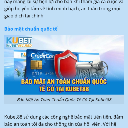
này mang lại sự tiện lợi cho bạn khi tham gia cá cược và
giúp họ yên tâm về tính minh bạch, an toàn trong mọi
giao dịch tài chính.
Bảo mật chuẩn quốc tế
Bảo Mật An Toàn Chuẩn Quốc Tế Có Tại Kubet88
Kubet88 sử dụng các công nghệ bảo mật tiên tiến, đảm
bảo an toàn tối đa cho thông tin của hội viên. Với hệ