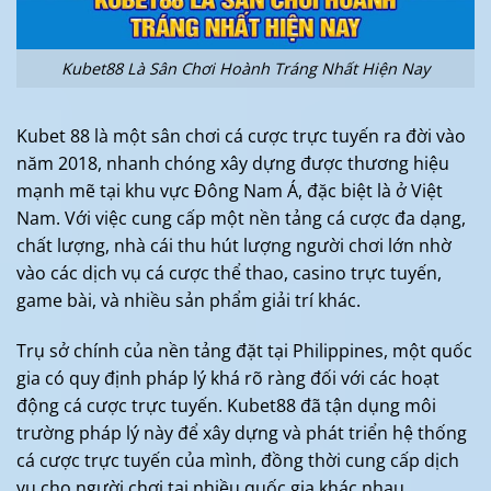
Kubet88 Là Sân Chơi Hoành Tráng Nhất Hiện Nay
Kubet 88 là một sân chơi cá cược trực tuyến ra đời vào
năm 2018, nhanh chóng xây dựng được thương hiệu
mạnh mẽ tại khu vực Đông Nam Á, đặc biệt là ở Việt
Nam. Với việc cung cấp một nền tảng cá cược đa dạng,
chất lượng, nhà cái thu hút lượng người chơi lớn nhờ
vào các dịch vụ cá cược thể thao, casino trực tuyến,
game bài, và nhiều sản phẩm giải trí khác.
Trụ sở chính của nền tảng đặt tại Philippines, một quốc
gia có quy định pháp lý khá rõ ràng đối với các hoạt
động cá cược trực tuyến. Kubet88 đã tận dụng môi
trường pháp lý này để xây dựng và phát triển hệ thống
cá cược trực tuyến của mình, đồng thời cung cấp dịch
vụ cho người chơi tại nhiều quốc gia khác nhau.