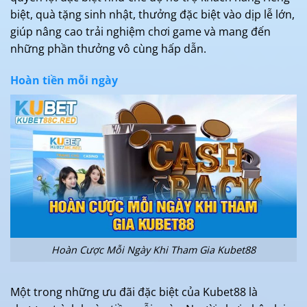
biệt, quà tặng sinh nhật, thưởng đặc biệt vào dịp lễ lớn,
giúp nâng cao trải nghiệm chơi game và mang đến
những phần thưởng vô cùng hấp dẫn.
Hoàn tiền mỗi ngày
Hoàn Cược Mỗi Ngày Khi Tham Gia Kubet88
Một trong những ưu đãi đặc biệt của Kubet88 là