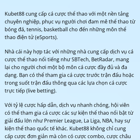
Kubet88 cung cấp cá cược thể thao với một nền tảng
chuyên nghiệp, phục vụ người chơi đam mê thể thao từ
bóng đá, tennis, basketball cho đến những môn thể
thao điện tử (eSports).
Nhà cái này hợp tác với những nhà cung cấp dịch vụ cá
cược thể thao nổi tiếng như SBTech, BetRadar, mang
lại cho người chơi một bộ môn cá cược đầy đủ và đa
dạng. Bạn có thể tham gia cá cược trước trận đấu hoặc
trong suốt trận đấu thông qua các lựa chọn cá cược
trực tiếp (live betting).
Với tỷ lệ cược hấp dẫn, dịch vụ nhanh chóng, hội viên
có thể tham gia cá cược các sự kiện thể thao nổi bật từ
giải đấu lớn như Premier League, La Liga, NBA, hay sự
kiện thể thao quốc tế khác. Kubet88 không chỉ cung
cấp cược đơn giản mà còn có cược combo, cược châu