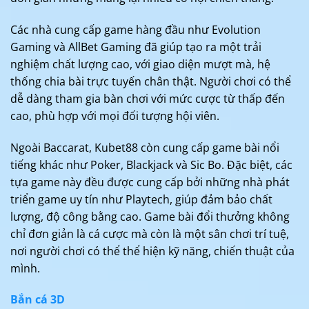
Các nhà cung cấp game hàng đầu như Evolution
Gaming và AllBet Gaming đã giúp tạo ra một trải
nghiệm chất lượng cao, với giao diện mượt mà, hệ
thống chia bài trực tuyến chân thật. Người chơi có thể
dễ dàng tham gia bàn chơi với mức cược từ thấp đến
cao, phù hợp với mọi đối tượng hội viên.
Ngoài Baccarat, Kubet88 còn cung cấp game bài nổi
tiếng khác như Poker, Blackjack và Sic Bo. Đặc biệt, các
tựa game này đều được cung cấp bởi những nhà phát
triển game uy tín như Playtech, giúp đảm bảo chất
lượng, độ công bằng cao. Game bài đổi thưởng không
chỉ đơn giản là cá cược mà còn là một sân chơi trí tuệ,
nơi người chơi có thể thể hiện kỹ năng, chiến thuật của
mình.
Bắn cá 3D