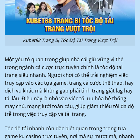
Kubet88 Trang Bị Tốc Độ Tải Trang Vượt Trội
Một yếu tố quan trọng giúp nhà cái giữ vững vị thế
trong ngành cá cược trực tuyến chính là tốc độ tải
trang siêu nhanh. Người chơi có thể trải nghiệm việc
truy cập vào các tựa game, trang cá cược thể thao, hay
dịch vụ khác mà không gặp phải tình trạng giật lag hay
tải lâu. Điều này là nhờ vào việc tối ưu hóa hệ thống
máy chủ, mạng lưới toàn cầu, giúp giảm thiểu tối đa độ
trễ trong việc truy cập và tải trang.
Tốc độ tải nhanh còn đặc biệt quan trọng trong tựa
game ku casino trực tuyến, nơi mà sự mượt mà, nhanh