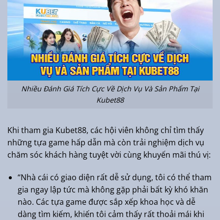
Nhiều Đánh Giá Tích Cực Về Dịch Vụ Và Sản Phẩm Tại
Kubet88
Khi tham gia Kubet88, các hội viên không chỉ tìm thấy
những tựa game hấp dẫn mà còn trải nghiệm dịch vụ
chăm sóc khách hàng tuyệt vời cùng khuyến mãi thú vị:
“Nhà cái có giao diện rất dễ sử dụng, tôi có thể tham
gia ngay lập tức mà không gặp phải bất kỳ khó khăn
nào. Các tựa game được sắp xếp khoa học và dễ
dàng tìm kiếm, khiến tôi cảm thấy rất thoải mái khi