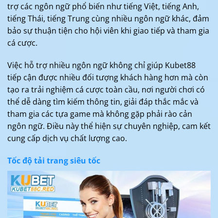
trợ các ngôn ngữ phổ biến như tiếng Việt, tiếng Anh,
tiếng Thái, tiếng Trung cùng nhiều ngôn ngữ khác, đảm
bảo sự thuận tiện cho hội viên khi giao tiếp và tham gia
cá cược.
Việc hỗ trợ nhiều ngôn ngữ không chỉ giúp Kubet88
tiếp cận được nhiều đối tượng khách hàng hơn mà còn
tạo ra trải nghiệm cá cược toàn cầu, nơi người chơi có
thể dễ dàng tìm kiếm thông tin, giải đáp thắc mắc và
tham gia các tựa game mà không gặp phải rào cản
ngôn ngữ. Điều này thể hiện sự chuyên nghiệp, cam kết
cung cấp dịch vụ chất lượng cao.
Tốc độ tải trang siêu tốc