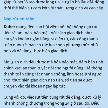
giúp Kubet88 tạo được lòng tin, sự gắn bó lâu dài, đồng
thời thể hiện sự cam kết với chất lượng dịch vụ cao cấp.
Nạp rút an toàn
Kubet
mang đến cho hội viên một hệ thống nạp rút
tiền rất an toàn, bảo mật. Với cách giao dịch như
chuyển khoản ngân hàng, ví điện tử, các cổng thanh
toán quốc tế, bạn có thể lựa chọn phương thức phù
hợp và dễ dàng thực hiện giao dịch.
Mọi giao dịch đều được mã hóa bảo mật, đảm bảo tính
chính xác, an toàn tuyệt đối cho người dùng. Hệ thống
thanh toán cũng rất nhanh chóng, linh hoạt. Khi người
chơi thực hiện giao dịch nạp tiền, số tiền sẽ được
chuyển vào tài khoản ngay lập tức.
Cùng với đó, việc rút tiền cũng rất dễ dàng, được xử lý
nhanh chóng, thường trong vòng 24 giờ sau đó. Điều