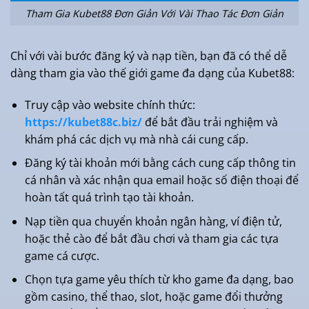
Tham Gia Kubet88 Đơn Giản Với Vài Thao Tác Đơn Giản
Chỉ với vài bước đăng ký và nạp tiền, bạn đã có thể dễ
dàng tham gia vào thế giới game đa dạng của Kubet88:
Truy cập vào website chính thức:
https://kubet88c.biz/
để bắt đầu trải nghiệm và
khám phá các dịch vụ mà nhà cái cung cấp.
Đăng ký tài khoản mới bằng cách cung cấp thông tin
cá nhân và xác nhận qua email hoặc số điện thoại để
hoàn tất quá trình tạo tài khoản.
Nạp tiền qua chuyển khoản ngân hàng, ví điện tử,
hoặc thẻ cào để bắt đầu chơi và tham gia các tựa
game cá cược.
Chọn tựa game yêu thích từ kho game đa dạng, bao
gồm casino, thể thao, slot, hoặc game đổi thưởng