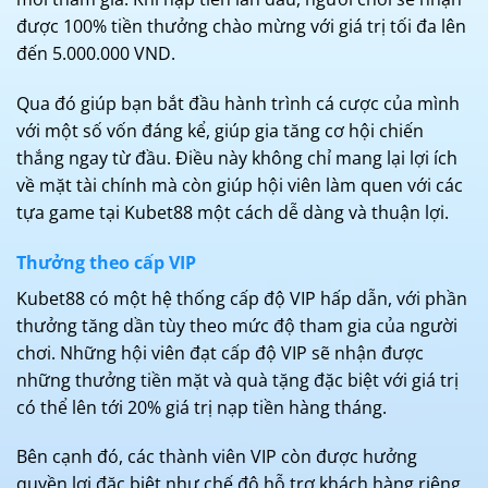
được 100% tiền thưởng chào mừng với giá trị tối đa lên
đến 5.000.000 VND.
Qua đó giúp bạn bắt đầu hành trình cá cược của mình
với một số vốn đáng kể, giúp gia tăng cơ hội chiến
thắng ngay từ đầu. Điều này không chỉ mang lại lợi ích
về mặt tài chính mà còn giúp hội viên làm quen với các
tựa game tại Kubet88 một cách dễ dàng và thuận lợi.
Thưởng theo cấp VIP
Kubet88 có một hệ thống cấp độ VIP hấp dẫn, với phần
thưởng tăng dần tùy theo mức độ tham gia của người
chơi. Những hội viên đạt cấp độ VIP sẽ nhận được
những thưởng tiền mặt và quà tặng đặc biệt với giá trị
có thể lên tới 20% giá trị nạp tiền hàng tháng.
Bên cạnh đó, các thành viên VIP còn được hưởng
quyền lợi đặc biệt như chế độ hỗ trợ khách hàng riêng