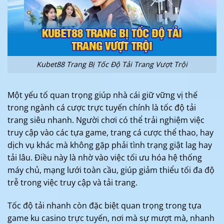
Kubet88 Trang Bị Tốc Độ Tải Trang Vượt Trội
Một yếu tố quan trọng giúp nhà cái giữ vững vị thế
trong ngành cá cược trực tuyến chính là tốc độ tải
trang siêu nhanh. Người chơi có thể trải nghiệm việc
truy cập vào các tựa game, trang cá cược thể thao, hay
dịch vụ khác mà không gặp phải tình trạng giật lag hay
tải lâu. Điều này là nhờ vào việc tối ưu hóa hệ thống
máy chủ, mạng lưới toàn cầu, giúp giảm thiểu tối đa độ
trễ trong việc truy cập và tải trang.
Tốc độ tải nhanh còn đặc biệt quan trọng trong tựa
game ku casino trực tuyến, nơi mà sự mượt mà, nhanh