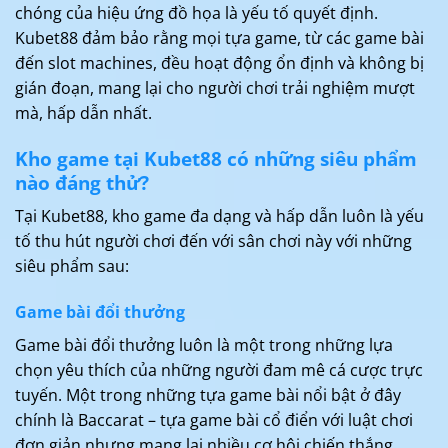
chóng của hiệu ứng đồ họa là yếu tố quyết định.
Kubet88 đảm bảo rằng mọi tựa game, từ các game bài
đến slot machines, đều hoạt động ổn định và không bị
gián đoạn, mang lại cho người chơi trải nghiệm mượt
mà, hấp dẫn nhất.
Kho game tại Kubet88 có những siêu phẩm
nào đáng thử?
Tại Kubet88, kho game đa dạng và hấp dẫn luôn là yếu
tố thu hút người chơi đến với sân chơi này với những
siêu phẩm sau:
Game bài đổi thưởng
Game bài đổi thưởng luôn là một trong những lựa
chọn yêu thích của những người đam mê cá cược trực
tuyến. Một trong những tựa game bài nổi bật ở đây
chính là Baccarat – tựa game bài cổ điển với luật chơi
đơn giản nhưng mang lại nhiều cơ hội chiến thắng.