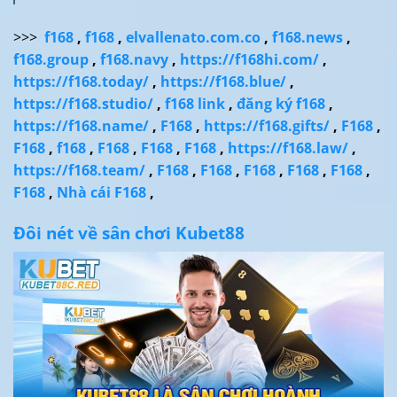
>>>
f168
,
f168
,
elvallenato.com.co
,
f168.news
,
f168.group
,
f168.navy
,
https://f168hi.com/
,
https://f168.today/
,
https://f168.blue/
,
https://f168.studio/
,
f168 link
,
đăng ký f168
,
https://f168.name/
,
F168
,
https://f168.gifts/
,
F168
,
F168
,
f168
,
F168
,
F168
,
F168
,
https://f168.law/
,
https://f168.team/
,
F168
,
F168
,
F168
,
F168
,
F168
,
F168
,
Nhà cái F168
,
Đôi nét về sân chơi Kubet88