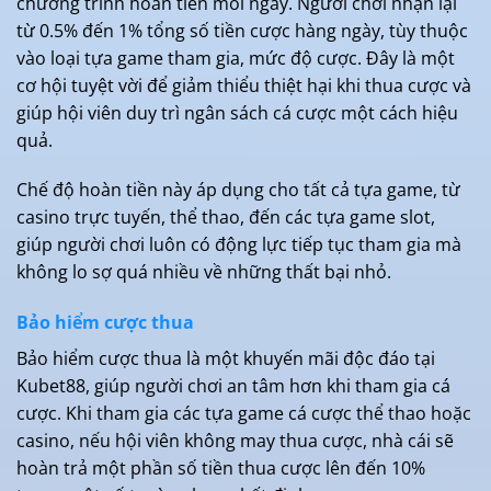
chương trình hoàn tiền mỗi ngày. Người chơi nhận lại
từ 0.5% đến 1% tổng số tiền cược hàng ngày, tùy thuộc
vào loại tựa game tham gia, mức độ cược. Đây là một
cơ hội tuyệt vời để giảm thiểu thiệt hại khi thua cược và
giúp hội viên duy trì ngân sách cá cược một cách hiệu
quả.
Chế độ hoàn tiền này áp dụng cho tất cả tựa game, từ
casino trực tuyến, thể thao, đến các tựa game slot,
giúp người chơi luôn có động lực tiếp tục tham gia mà
không lo sợ quá nhiều về những thất bại nhỏ.
Bảo hiểm cược thua
Bảo hiểm cược thua là một khuyến mãi độc đáo tại
Kubet88, giúp người chơi an tâm hơn khi tham gia cá
cược. Khi tham gia các tựa game cá cược thể thao hoặc
casino, nếu hội viên không may thua cược, nhà cái sẽ
hoàn trả một phần số tiền thua cược lên đến 10%