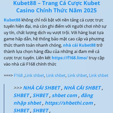
Kubet88 – Trang Cá Cược Kubet
Casino Chính Thức Năm 2025
Kubet88
không chỉ nổi bật với nền tảng cá cược trực
tuyến hiện đại, mà còn ghi điểm với người chơi nhờ sự
uy tín, chất lượng dịch vụ vượt trội. Với hàng loạt tựa
game hấp dẫn, hệ thống bảo mật cao cấp và phương
thức thanh toán nhanh chóng,
nhà cái Kubet88
trở
thành lựa chọn hàng đầu của những ai đam mê cá
cược trực tuyến.
Liên kết
https://f168.limo/
truy cập
vào nhà cái F168 chính thức
===>
F168
,
Link shbet
,
Link shbet
,
Link shbet
,
Link shbet
>>>
NHÀ CÁI SHBET
,
NHÀ CÁI SHBET
,
SHBET
,
SHBET
,
shbet com
,
đăng
nhập shbet
,
https://shbethi.com
,
SHBET
,
SHBET
,