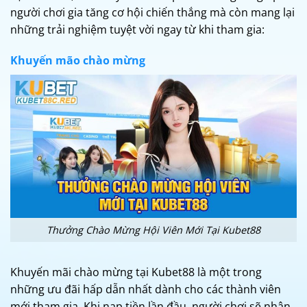
người chơi gia tăng cơ hội chiến thắng mà còn mang lại
những trải nghiệm tuyệt vời ngay từ khi tham gia:
Khuyến mão chào mừng
Thưởng Chào Mừng Hội Viên Mới Tại Kubet88
Khuyến mãi chào mừng tại Kubet88 là một trong
những ưu đãi hấp dẫn nhất dành cho các thành viên
mới tham gia. Khi nạp tiền lần đầu, người chơi sẽ nhận