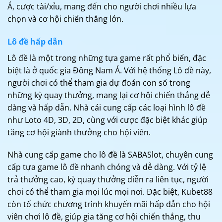
Á, cược tài/xỉu, mang đến cho người chơi nhiều lựa
chọn và cơ hội chiến thắng lớn.
Lô đề hấp dẫn
Lô đề là một trong những tựa game rất phổ biến, đặc
biệt là ở quốc gia Đông Nam Á. Với hệ thống Lô đề này,
người chơi có thể tham gia dự đoán con số trong
những kỳ quay thưởng, mang lại cơ hội chiến thắng dễ
dàng và hấp dẫn. Nhà cái cung cấp các loại hình lô đề
như Loto 4D, 3D, 2D, cùng với cược đặc biệt khác giúp
tăng cơ hội giành thưởng cho hội viên.
Nhà cung cấp game cho lô đề là SABASlot, chuyên cung
cấp tựa game lô đề nhanh chóng và dễ dàng. Với tỷ lệ
trả thưởng cao, kỳ quay thưởng diễn ra liên tục, người
chơi có thể tham gia mọi lúc mọi nơi. Đặc biệt, Kubet88
còn tổ chức chương trình khuyến mãi hấp dẫn cho hội
viên chơi lô đề, giúp gia tăng cơ hội chiến thắng, thu