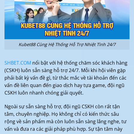
Kubet88 Cùng Hệ Thống Hỗ Trợ Nhiệt Tình 24/7
SHBET.COM
nổi bật với hệ thống chăm sóc khách hàng
(CSKH) luôn sẵn sàng hỗ trợ 24/7. Mỗi khi hội viên gặp
phải bất kỳ vấn đề gì, từ thắc mắc về tài khoản đến các
vấn đề liên quan đến giao dịch hay tựa game, đội ngũ
CSKH luôn nhanh chóng giải quyết.
Ngoài sự sẵn sàng hỗ trợ, đội ngũ CSKH còn rất tận
tâm, chuyên nghiệp. Họ không chỉ có kiến thức sâu
rộng về sản phẩm mà còn luôn sẵn sàng lắng nghe, tư
vấn và đưa ra các giải pháp phù hợp. Sự tận tâm này