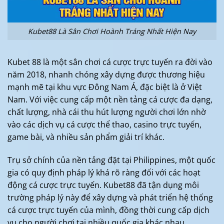
Kubet88 Là Sân Chơi Hoành Tráng Nhất Hiện Nay
Kubet 88 là một sân chơi cá cược trực tuyến ra đời vào
năm 2018, nhanh chóng xây dựng được thương hiệu
mạnh mẽ tại khu vực Đông Nam Á, đặc biệt là ở Việt
Nam. Với việc cung cấp một nền tảng cá cược đa dạng,
chất lượng, nhà cái thu hút lượng người chơi lớn nhờ
vào các dịch vụ cá cược thể thao, casino trực tuyến,
game bài, và nhiều sản phẩm giải trí khác.
Trụ sở chính của nền tảng đặt tại Philippines, một quốc
gia có quy định pháp lý khá rõ ràng đối với các hoạt
động cá cược trực tuyến. Kubet88 đã tận dụng môi
trường pháp lý này để xây dựng và phát triển hệ thống
cá cược trực tuyến của mình, đồng thời cung cấp dịch
vụ cho người chơi tại nhiều quốc gia khác nhau.