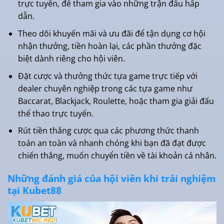
trực tuyến, để tham gia vào những trận đấu hấp
dẫn.
Theo dõi khuyến mãi và ưu đãi để tận dụng cơ hội
nhận thưởng, tiền hoàn lại, các phần thưởng đặc
biệt dành riêng cho hội viên.
Đặt cược và thưởng thức tựa game trực tiếp với
dealer chuyên nghiệp trong các tựa game như
Baccarat, Blackjack, Roulette, hoặc tham gia giải đấu
thể thao trực tuyến.
Rút tiền thắng cược qua các phương thức thanh
toán an toàn và nhanh chóng khi bạn đã đạt được
chiến thắng, muốn chuyển tiền về tài khoản cá nhân.
Những đánh giá của hội viên khi trải nghiệm
tại Kubet88