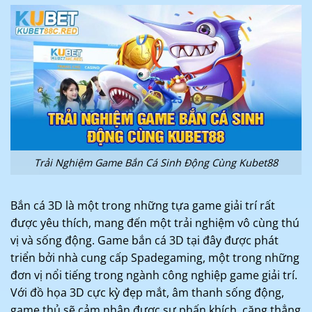
Trải Nghiệm Game Bắn Cá Sinh Động Cùng Kubet88
Bắn cá 3D là một trong những tựa game giải trí rất
được yêu thích, mang đến một trải nghiệm vô cùng thú
vị và sống động. Game bắn cá 3D tại đây được phát
triển bởi nhà cung cấp Spadegaming, một trong những
đơn vị nổi tiếng trong ngành công nghiệp game giải trí.
Với đồ họa 3D cực kỳ đẹp mắt, âm thanh sống động,
game thủ sẽ cảm nhận được sự phấn khích, căng thẳng