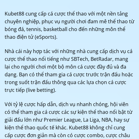
Kubet88 cung cấp cá cược thể thao với một nền tảng
chuyên nghiệp, phục vụ người chơi đam mê thể thao từ
bóng đá, tennis, basketball cho đến những môn thể
thao điện tử (eSports).
Nhà cái này hợp tác với những nhà cung cấp dịch vụ cá
cược thể thao nổi tiếng như SBTech, BetRadar, mang
lại cho người chơi một bộ môn cá cược đầy đủ và đa
dạng. Bạn có thể tham gia cá cược trước trận đấu hoặc
trong suốt trận đấu thông qua các lựa chọn cá cược
trực tiếp (live betting).
Với tỷ lệ cược hấp dẫn, dịch vụ nhanh chóng, hội viên
có thể tham gia cá cược các sự kiện thể thao nổi bật từ
giải đấu lớn như Premier League, La Liga, NBA, hay sự
kiện thể thao quốc tế khác. Kubet88 không chỉ cung
cấp cược đơn giản mà còn có cược combo, cược châu