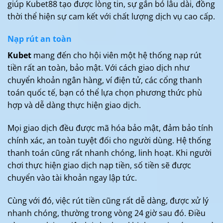
giúp Kubet88 tạo được lòng tin, sự gắn bó lâu dài, đồng
thời thể hiện sự cam kết với chất lượng dịch vụ cao cấp.
Nạp rút an toàn
Kubet
mang đến cho hội viên một hệ thống nạp rút
tiền rất an toàn, bảo mật. Với cách giao dịch như
chuyển khoản ngân hàng, ví điện tử, các cổng thanh
toán quốc tế, bạn có thể lựa chọn phương thức phù
hợp và dễ dàng thực hiện giao dịch.
Mọi giao dịch đều được mã hóa bảo mật, đảm bảo tính
chính xác, an toàn tuyệt đối cho người dùng. Hệ thống
thanh toán cũng rất nhanh chóng, linh hoạt. Khi người
chơi thực hiện giao dịch nạp tiền, số tiền sẽ được
chuyển vào tài khoản ngay lập tức.
Cùng với đó, việc rút tiền cũng rất dễ dàng, được xử lý
nhanh chóng, thường trong vòng 24 giờ sau đó. Điều