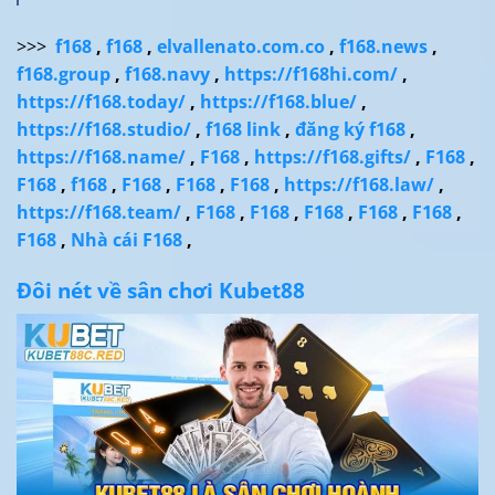
>>>
f168
,
f168
,
elvallenato.com.co
,
f168.news
,
f168.group
,
f168.navy
,
https://f168hi.com/
,
https://f168.today/
,
https://f168.blue/
,
https://f168.studio/
,
f168 link
,
đăng ký f168
,
https://f168.name/
,
F168
,
https://f168.gifts/
,
F168
,
F168
,
f168
,
F168
,
F168
,
F168
,
https://f168.law/
,
https://f168.team/
,
F168
,
F168
,
F168
,
F168
,
F168
,
F168
,
Nhà cái F168
,
Đôi nét về sân chơi Kubet88