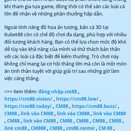
khi tham gia tựa game, đồng thời có thể săn các loài cá
lớn để nhận về những phần thưởng hấp dẫn.
Ngoài tính năng đồ họa ấn tượng, bắn cá 3D tại
Kubet88 còn có chế độ chơi đa dạng, phù hợp với nhiều
đối tượng khách hàng. Bạn có thể lựa chọn mức độ khó
dễ tùy vào khả năng của mình và thử thách bản thân
với các loài cá đặc biệt để kiếm thưởng. Trò chơi này
không chỉ mang lại cơ hội thắng lớn mà còn là một món
ăn tinh thần tuyệt vời giúp giải trí sau những giờ làm
việc căng thẳng.
>>> Xem thêm:
đăng nhập cm88
,
https://cm88.vision/
,
https://cm88.law/
,
https://cm88.today/
,
CM88
,
https://cm88.buzz/
,
CM88
,
link vào CM88
,
link vào CM88
,
link vào CM88
,
CM88
,
link vào CM88
,
CM88
,
CM88
,
CM88
,
CM88
,
link cm88
,
CM888
,
CM88
,
cm88.center
,
CM 88
,