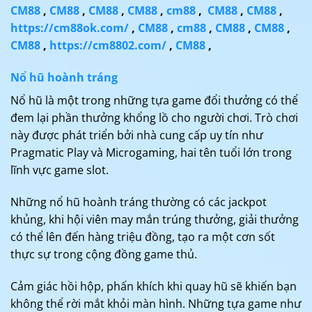
CM88
,
CM88
,
CM88
,
CM88
,
cm88
,
CM88
,
CM88
,
https://cm88ok.com/
,
CM88
,
cm88
,
CM88
,
CM88
,
CM88
,
https://cm8802.com/
,
CM88
,
Nổ hũ hoành tráng
Nổ hũ là một trong những tựa game đổi thưởng có thể
đem lại phần thưởng khổng lồ cho người chơi. Trò chơi
này được phát triển bởi nhà cung cấp uy tín như
Pragmatic Play và Microgaming, hai tên tuổi lớn trong
lĩnh vực game slot.
Những nổ hũ hoành tráng thường có các jackpot
khủng, khi hội viên may mắn trúng thưởng, giải thưởng
có thể lên đến hàng triệu đồng, tạo ra một cơn sốt
thực sự trong cộng đồng game thủ.
Cảm giác hồi hộp, phấn khích khi quay hũ sẽ khiến bạn
không thể rời mắt khỏi màn hình. Những tựa game như