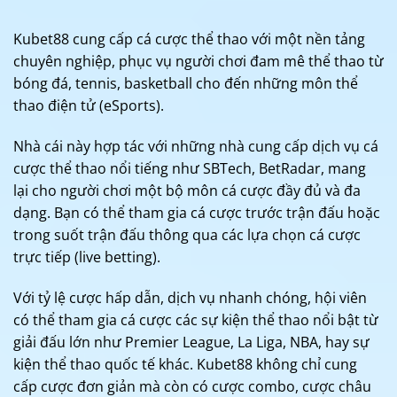
Kubet88 cung cấp cá cược thể thao với một nền tảng
chuyên nghiệp, phục vụ người chơi đam mê thể thao từ
bóng đá, tennis, basketball cho đến những môn thể
thao điện tử (eSports).
Nhà cái này hợp tác với những nhà cung cấp dịch vụ cá
cược thể thao nổi tiếng như SBTech, BetRadar, mang
lại cho người chơi một bộ môn cá cược đầy đủ và đa
dạng. Bạn có thể tham gia cá cược trước trận đấu hoặc
trong suốt trận đấu thông qua các lựa chọn cá cược
trực tiếp (live betting).
Với tỷ lệ cược hấp dẫn, dịch vụ nhanh chóng, hội viên
có thể tham gia cá cược các sự kiện thể thao nổi bật từ
giải đấu lớn như Premier League, La Liga, NBA, hay sự
kiện thể thao quốc tế khác. Kubet88 không chỉ cung
cấp cược đơn giản mà còn có cược combo, cược châu