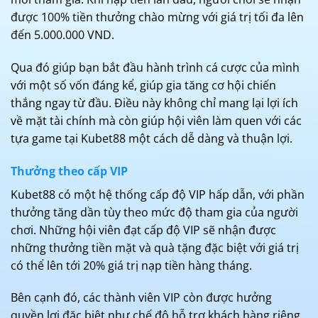
được 100% tiền thưởng chào mừng với giá trị tối đa lên
đến 5.000.000 VND.
Qua đó giúp bạn bắt đầu hành trình cá cược của mình
với một số vốn đáng kể, giúp gia tăng cơ hội chiến
thắng ngay từ đầu. Điều này không chỉ mang lại lợi ích
về mặt tài chính mà còn giúp hội viên làm quen với các
tựa game tại Kubet88 một cách dễ dàng và thuận lợi.
Thưởng theo cấp VIP
Kubet88 có một hệ thống cấp độ VIP hấp dẫn, với phần
thưởng tăng dần tùy theo mức độ tham gia của người
chơi. Những hội viên đạt cấp độ VIP sẽ nhận được
những thưởng tiền mặt và quà tặng đặc biệt với giá trị
có thể lên tới 20% giá trị nạp tiền hàng tháng.
Bên cạnh đó, các thành viên VIP còn được hưởng
quyền lợi đặc biệt như chế độ hỗ trợ khách hàng riêng