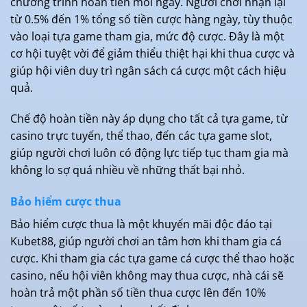
chương trình hoàn tiền mỗi ngày. Người chơi nhận lại
từ 0.5% đến 1% tổng số tiền cược hàng ngày, tùy thuộc
vào loại tựa game tham gia, mức độ cược. Đây là một
cơ hội tuyệt vời để giảm thiểu thiệt hại khi thua cược và
giúp hội viên duy trì ngân sách cá cược một cách hiệu
quả.
Chế độ hoàn tiền này áp dụng cho tất cả tựa game, từ
casino trực tuyến, thể thao, đến các tựa game slot,
giúp người chơi luôn có động lực tiếp tục tham gia mà
không lo sợ quá nhiều về những thất bại nhỏ.
Bảo hiểm cược thua
Bảo hiểm cược thua là một khuyến mãi độc đáo tại
Kubet88, giúp người chơi an tâm hơn khi tham gia cá
cược. Khi tham gia các tựa game cá cược thể thao hoặc
casino, nếu hội viên không may thua cược, nhà cái sẽ
hoàn trả một phần số tiền thua cược lên đến 10%