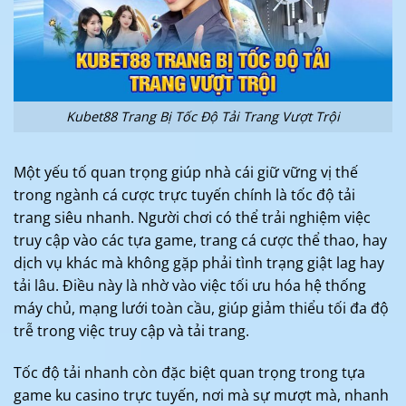
Kubet88 Trang Bị Tốc Độ Tải Trang Vượt Trội
Một yếu tố quan trọng giúp nhà cái giữ vững vị thế
trong ngành cá cược trực tuyến chính là tốc độ tải
trang siêu nhanh. Người chơi có thể trải nghiệm việc
truy cập vào các tựa game, trang cá cược thể thao, hay
dịch vụ khác mà không gặp phải tình trạng giật lag hay
tải lâu. Điều này là nhờ vào việc tối ưu hóa hệ thống
máy chủ, mạng lưới toàn cầu, giúp giảm thiểu tối đa độ
trễ trong việc truy cập và tải trang.
Tốc độ tải nhanh còn đặc biệt quan trọng trong tựa
game ku casino trực tuyến, nơi mà sự mượt mà, nhanh