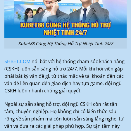
Kubet88 Cùng Hệ Thống Hỗ Trợ Nhiệt Tình 24/7
SHBET.COM
nổi bật với hệ thống chăm sóc khách hàng
(CSKH) luôn sẵn sàng hỗ trợ 24/7. Mỗi khi hội viên gặp
phải bất kỳ vấn đề gì, từ thắc mắc về tài khoản đến các
vấn đề liên quan đến giao dịch hay tựa game, đội ngũ
CSKH luôn nhanh chóng giải quyết.
Ngoài sự sẵn sàng hỗ trợ, đội ngũ CSKH còn rất tận
tâm, chuyên nghiệp. Họ không chỉ có kiến thức sâu
rộng về sản phẩm mà còn luôn sẵn sàng lắng nghe, tư
vấn và đưa ra các giải pháp phù hợp. Sự tận tâm này