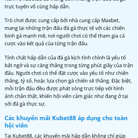
trực tuyến vô cùng hấp dẫn.
Trò chơi được cung cấp bởi nhà cung cấp Maxbet,
mang lại những trận đấu đá gà thực tế với các chiến
binh gà mạnh mẽ, nơi người chơi có thể tham gia cá
cược vào kết quả của từng trận đấu.
Tính chất hấp dẫn của đá gà kịch tính chính là yếu tố
bất ngờ và sự căng thẳng trong từng phút giây của trận
đấu. Người chơi có thể đặt cược vào yếu tố như chiến
thắng, tỷ số, hoặc lựa chọn gà chiến sẽ thắng. Đặc biệt,
mỗi trận đấu đều được phát sóng trực tiếp với hình
ảnh chân thật, khiến hội viên cảm giác như đang ở tại
sới đá gà thực sự.
Các khuyến mãi Kubet88 áp dụng cho toàn
hội viên
Tại Kubet88, các khuyến mãi hấp dẫn không chỉ giúp