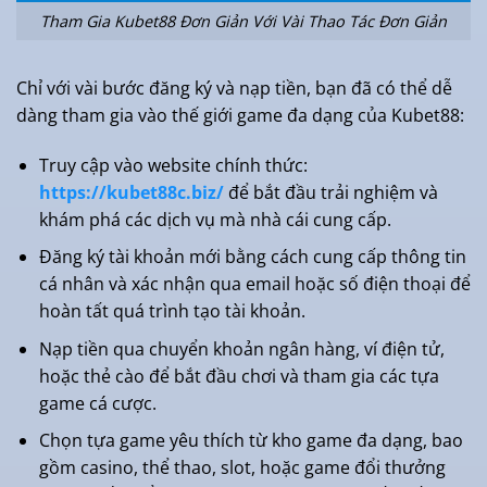
Tham Gia Kubet88 Đơn Giản Với Vài Thao Tác Đơn Giản
Chỉ với vài bước đăng ký và nạp tiền, bạn đã có thể dễ
dàng tham gia vào thế giới game đa dạng của Kubet88:
Truy cập vào website chính thức:
https://kubet88c.biz/
để bắt đầu trải nghiệm và
khám phá các dịch vụ mà nhà cái cung cấp.
Đăng ký tài khoản mới bằng cách cung cấp thông tin
cá nhân và xác nhận qua email hoặc số điện thoại để
hoàn tất quá trình tạo tài khoản.
Nạp tiền qua chuyển khoản ngân hàng, ví điện tử,
hoặc thẻ cào để bắt đầu chơi và tham gia các tựa
game cá cược.
Chọn tựa game yêu thích từ kho game đa dạng, bao
gồm casino, thể thao, slot, hoặc game đổi thưởng