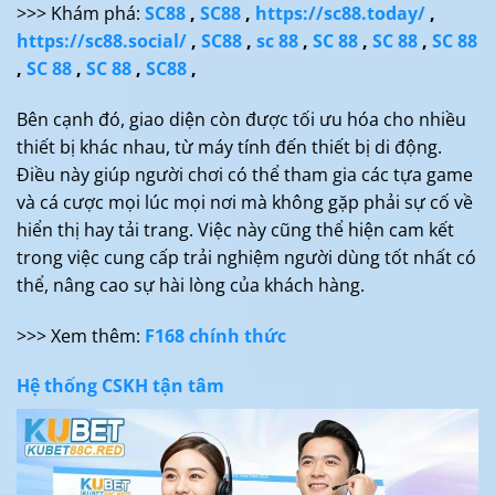
>>> Khám phá:
SC88
,
SC88
,
https://sc88.today/
,
https://sc88.social/
,
SC88
,
sc 88
,
SC 88
,
SC 88
,
SC 88
,
SC 88
,
SC 88
,
SC88
,
Bên cạnh đó, giao diện còn được tối ưu hóa cho nhiều
thiết bị khác nhau, từ máy tính đến thiết bị di động.
Điều này giúp người chơi có thể tham gia các tựa game
và cá cược mọi lúc mọi nơi mà không gặp phải sự cố về
hiển thị hay tải trang. Việc này cũng thể hiện cam kết
trong việc cung cấp trải nghiệm người dùng tốt nhất có
thể, nâng cao sự hài lòng của khách hàng.
>>> Xem thêm:
F168 chính thức
Hệ thống CSKH tận tâm