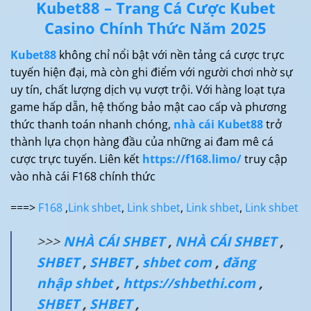
Kubet88 – Trang Cá Cược Kubet
Casino Chính Thức Năm 2025
Kubet88
không chỉ nổi bật với nền tảng cá cược trực
tuyến hiện đại, mà còn ghi điểm với người chơi nhờ sự
uy tín, chất lượng dịch vụ vượt trội. Với hàng loạt tựa
game hấp dẫn, hệ thống bảo mật cao cấp và phương
thức thanh toán nhanh chóng,
nhà cái Kubet88
trở
thành lựa chọn hàng đầu của những ai đam mê cá
cược trực tuyến.
Liên kết
https://f168.limo/
truy cập
vào nhà cái F168 chính thức
===>
F168
,
Link shbet
,
Link shbet
,
Link shbet
,
Link shbet
>>>
NHÀ CÁI SHBET
,
NHÀ CÁI SHBET
,
SHBET
,
SHBET
,
shbet com
,
đăng
nhập shbet
,
https://shbethi.com
,
SHBET
,
SHBET
,