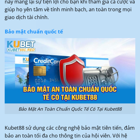
này mang lại sự tiện lợi cho bạn khi tham gia cá cược và
giúp họ yên tâm về tính minh bạch, an toàn trong mọi
giao dịch tài chính.
Bảo mật chuẩn quốc tế
Bảo Mật An Toàn Chuẩn Quốc Tế Có Tại Kubet88
Kubet88 sử dụng các công nghệ bảo mật tiên tiến, đảm
bảo an toàn tối đa cho thông tin của hội viên. Với hệ