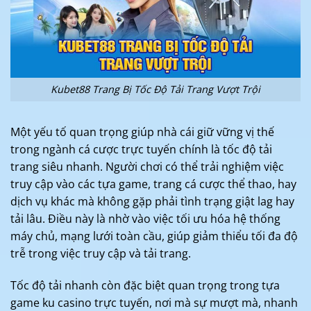
Kubet88 Trang Bị Tốc Độ Tải Trang Vượt Trội
Một yếu tố quan trọng giúp nhà cái giữ vững vị thế
trong ngành cá cược trực tuyến chính là tốc độ tải
trang siêu nhanh. Người chơi có thể trải nghiệm việc
truy cập vào các tựa game, trang cá cược thể thao, hay
dịch vụ khác mà không gặp phải tình trạng giật lag hay
tải lâu. Điều này là nhờ vào việc tối ưu hóa hệ thống
máy chủ, mạng lưới toàn cầu, giúp giảm thiểu tối đa độ
trễ trong việc truy cập và tải trang.
Tốc độ tải nhanh còn đặc biệt quan trọng trong tựa
game ku casino trực tuyến, nơi mà sự mượt mà, nhanh