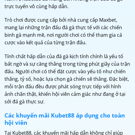
trực tuyến vô cùng hấp dẫn.
Trò chơi được cung cấp bởi nhà cung cấp Maxbet,
mang lại những trận đấu đá gà thực tế với các chiến
binh gà mạnh mẽ, nơi người chơi có thể tham gia cá
cược vào kết quả của từng trận đấu.
Tính chất hấp dẫn của đá gà kịch tính chính là yếu tố
bất ngờ và sự căng thẳng trong từng phút giây của trận
đấu. Người chơi có thể đặt cược vào yếu tố như chiến
thắng, tỷ số, hoặc lựa chọn gà chiến sẽ thắng. Đặc biệt,
mỗi trận đấu đều được phát sóng trực tiếp với hình
ảnh chân thật, khiến hội viên cảm giác như đang ở tại
sới đá gà thực sự.
Các khuyến mãi Kubet88 áp dụng cho toàn
hội viên
Tại Kubet88, các khuyến mãi hấp dẫn không chỉ giúp