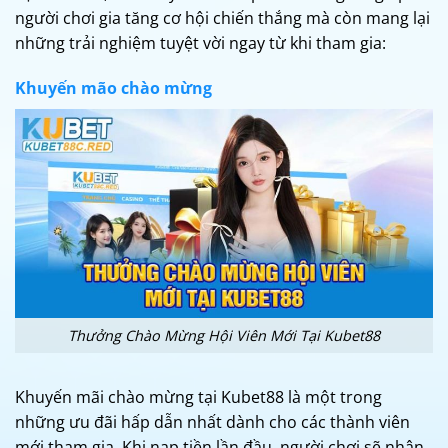
người chơi gia tăng cơ hội chiến thắng mà còn mang lại
những trải nghiệm tuyệt vời ngay từ khi tham gia:
Khuyến mão chào mừng
Thưởng Chào Mừng Hội Viên Mới Tại Kubet88
Khuyến mãi chào mừng tại Kubet88 là một trong
những ưu đãi hấp dẫn nhất dành cho các thành viên
mới tham gia. Khi nạp tiền lần đầu, người chơi sẽ nhận