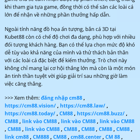
khi tham gia tựa game, đồng thời có thể săn các loài cá
lớn để nhận về những phần thưởng hấp dẫn.
Ngoài tính năng đồ họa ấn tượng, bắn cá 3D tại
Kubet88 còn có chế độ chơi đa dạng, phù hợp với nhiều
đối tượng khách hàng. Bạn có thể lựa chọn mức độ khó
dễ tùy vào khả năng của mình và thử thách bản thân
với các loài cá đặc biệt để kiếm thưởng. Trò chơi này
không chỉ mang lại cơ hội thắng lớn mà còn là một món
ăn tinh thần tuyệt vời giúp giải trí sau những giờ làm
việc căng thẳng.
>>> Xem thêm:
đăng nhập cm88
,
https://cm88.vision/
,
https://cm88.law/
,
https://cm88.today/
,
CM88
,
https://cm88.buzz/
,
CM88
,
link vào CM88
,
link vào CM88
,
link vào CM88
,
CM88
,
link vào CM88
,
CM88
,
CM88
,
CM88
,
CM88
,
link cm88
,
CM888
,
CM88
,
cm88.center
,
CM 88
,