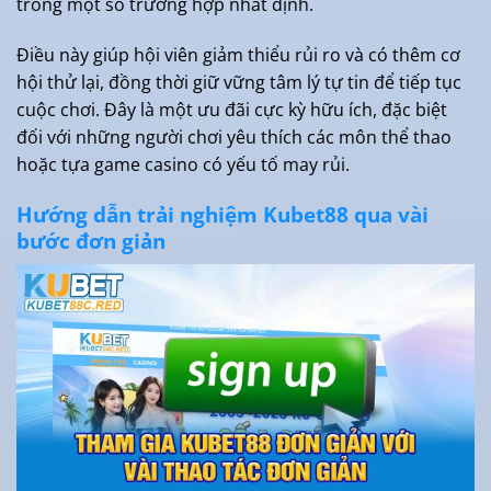
trong một số trường hợp nhất định.
Điều này giúp hội viên giảm thiểu rủi ro và có thêm cơ
hội thử lại, đồng thời giữ vững tâm lý tự tin để tiếp tục
cuộc chơi. Đây là một ưu đãi cực kỳ hữu ích, đặc biệt
đối với những người chơi yêu thích các môn thể thao
hoặc tựa game casino có yếu tố may rủi.
Hướng dẫn trải nghiệm Kubet88 qua vài
bước đơn giản