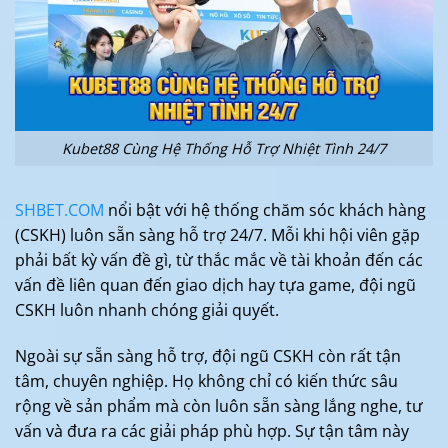
Kubet88 Cùng Hệ Thống Hỗ Trợ Nhiệt Tình 24/7
SHBET.COM
nổi bật với hệ thống chăm sóc khách hàng
(CSKH) luôn sẵn sàng hỗ trợ 24/7. Mỗi khi hội viên gặp
phải bất kỳ vấn đề gì, từ thắc mắc về tài khoản đến các
vấn đề liên quan đến giao dịch hay tựa game, đội ngũ
CSKH luôn nhanh chóng giải quyết.
Ngoài sự sẵn sàng hỗ trợ, đội ngũ CSKH còn rất tận
tâm, chuyên nghiệp. Họ không chỉ có kiến thức sâu
rộng về sản phẩm mà còn luôn sẵn sàng lắng nghe, tư
vấn và đưa ra các giải pháp phù hợp. Sự tận tâm này