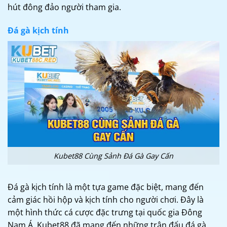
hút đông đảo người tham gia.
Đá gà kịch tính
Kubet88 Cùng Sảnh Đá Gà Gay Cấn
Đá gà kịch tính là một tựa game đặc biệt, mang đến
cảm giác hồi hộp và kịch tính cho người chơi. Đây là
một hình thức cá cược đặc trưng tại quốc gia Đông
Nam Á, Kubet88 đã mang đến những trận đấu đá gà