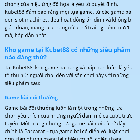
chóng của hiệu ứng đồ họa là yếu tố quyết định.
Kubet88 đảm bảo rằng mọi tựa game, từ các game bài
đến slot machines, đều hoạt động ổn định và không bị
gián đoạn, mang lại cho người chơi trải nghiệm mượt
mà, hấp dẫn nhất.
Kho game tại Kubet88 có những siêu phẩm
nào đáng thử?
Tại Kubet88, kho game đa dạng và hấp dẫn luôn là yếu
tố thu hút người chơi đến với sân chơi này với những
siêu phẩm sau:
Game bài đổi thưởng
Game bài đổi thưởng luôn là một trong những lựa
chọn yêu thích của những người đam mê cá cược trực
tuyến. Một trong những tựa game bài nổi bật ở đây
chính là Baccarat – tựa game bài cổ điển với luật chơi
đơn giản nhưng mang lại nhiều cơ hội chiến thắng.