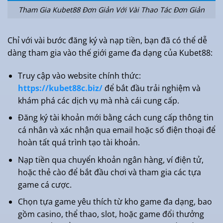
Tham Gia Kubet88 Đơn Giản Với Vài Thao Tác Đơn Giản
Chỉ với vài bước đăng ký và nạp tiền, bạn đã có thể dễ
dàng tham gia vào thế giới game đa dạng của Kubet88:
Truy cập vào website chính thức:
https://kubet88c.biz/
để bắt đầu trải nghiệm và
khám phá các dịch vụ mà nhà cái cung cấp.
Đăng ký tài khoản mới bằng cách cung cấp thông tin
cá nhân và xác nhận qua email hoặc số điện thoại để
hoàn tất quá trình tạo tài khoản.
Nạp tiền qua chuyển khoản ngân hàng, ví điện tử,
hoặc thẻ cào để bắt đầu chơi và tham gia các tựa
game cá cược.
Chọn tựa game yêu thích từ kho game đa dạng, bao
gồm casino, thể thao, slot, hoặc game đổi thưởng