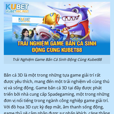
Trải Nghiệm Game Bắn Cá Sinh Động Cùng Kubet88
Bắn cá 3D là một trong những tựa game giải trí rất
được yêu thích, mang đến một trải nghiệm vô cùng thú
vị và sống động. Game bắn cá 3D tại đây được phát
triển bởi nhà cung cấp Spadegaming, một trong những
đơn vị nổi tiếng trong ngành công nghiệp game giải trí.
Với đồ họa 3D cực kỳ đẹp mắt, âm thanh sống động,
game thủ sẽ cảm nhận được sự phấn khích, căng thẳng