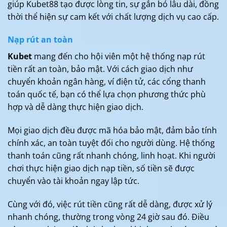
giúp Kubet88 tạo được lòng tin, sự gắn bó lâu dài, đồng
thời thể hiện sự cam kết với chất lượng dịch vụ cao cấp.
Nạp rút an toàn
Kubet
mang đến cho hội viên một hệ thống nạp rút
tiền rất an toàn, bảo mật. Với cách giao dịch như
chuyển khoản ngân hàng, ví điện tử, các cổng thanh
toán quốc tế, bạn có thể lựa chọn phương thức phù
hợp và dễ dàng thực hiện giao dịch.
Mọi giao dịch đều được mã hóa bảo mật, đảm bảo tính
chính xác, an toàn tuyệt đối cho người dùng. Hệ thống
thanh toán cũng rất nhanh chóng, linh hoạt. Khi người
chơi thực hiện giao dịch nạp tiền, số tiền sẽ được
chuyển vào tài khoản ngay lập tức.
Cùng với đó, việc rút tiền cũng rất dễ dàng, được xử lý
nhanh chóng, thường trong vòng 24 giờ sau đó. Điều