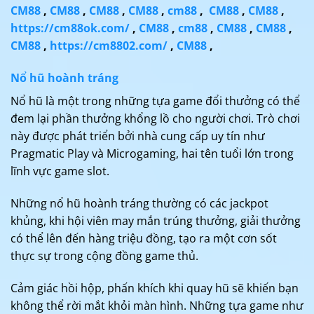
CM88
,
CM88
,
CM88
,
CM88
,
cm88
,
CM88
,
CM88
,
https://cm88ok.com/
,
CM88
,
cm88
,
CM88
,
CM88
,
CM88
,
https://cm8802.com/
,
CM88
,
Nổ hũ hoành tráng
Nổ hũ là một trong những tựa game đổi thưởng có thể
đem lại phần thưởng khổng lồ cho người chơi. Trò chơi
này được phát triển bởi nhà cung cấp uy tín như
Pragmatic Play và Microgaming, hai tên tuổi lớn trong
lĩnh vực game slot.
Những nổ hũ hoành tráng thường có các jackpot
khủng, khi hội viên may mắn trúng thưởng, giải thưởng
có thể lên đến hàng triệu đồng, tạo ra một cơn sốt
thực sự trong cộng đồng game thủ.
Cảm giác hồi hộp, phấn khích khi quay hũ sẽ khiến bạn
không thể rời mắt khỏi màn hình. Những tựa game như