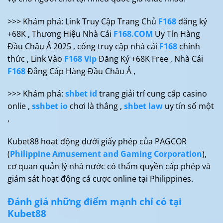
>>> Khám phá:
Link Truy Cập Trang Chủ
F168
đăng ký
+68K , Thương Hiệu Nhà Cái
F168.COM
Uy Tín Hàng
Đầu Châu Á 2025 , cổng truy cập nhà cái
F168
chính
thức , Link Vào
F168 Vip
Đăng Ký +68K Free , Nhà Cái
F168
Đẳng Cấp Hàng Đầu Châu Á ,
>>> Khám phá:
shbet id
trang giải trí cung cấp casino
onlie ,
sshbet io
chơi là thắng ,
shbet law
uy tín số một
,
Kubet88 hoạt động dưới giấy phép của PAGCOR
(
Philippine Amusement and Gaming Corporation
),
cơ quan quản lý nhà nước có thẩm quyền cấp phép và
giám sát hoạt động cá cược online tại Philippines.
Đánh giá những điểm mạnh chỉ có tại
Kubet88