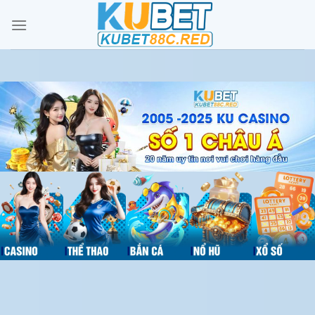
Bỏ
qua
nội
dung