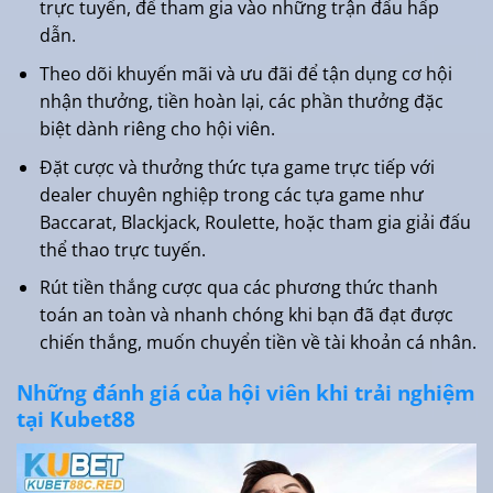
trực tuyến, để tham gia vào những trận đấu hấp
dẫn.
Theo dõi khuyến mãi và ưu đãi để tận dụng cơ hội
nhận thưởng, tiền hoàn lại, các phần thưởng đặc
biệt dành riêng cho hội viên.
Đặt cược và thưởng thức tựa game trực tiếp với
dealer chuyên nghiệp trong các tựa game như
Baccarat, Blackjack, Roulette, hoặc tham gia giải đấu
thể thao trực tuyến.
Rút tiền thắng cược qua các phương thức thanh
toán an toàn và nhanh chóng khi bạn đã đạt được
chiến thắng, muốn chuyển tiền về tài khoản cá nhân.
Những đánh giá của hội viên khi trải nghiệm
tại Kubet88