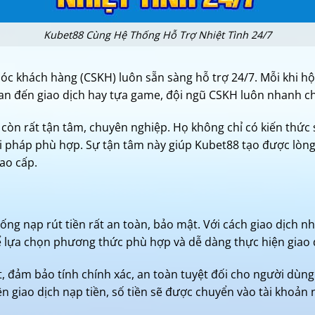
Kubet88 Cùng Hệ Thống Hỗ Trợ Nhiệt Tình 24/7
c khách hàng (CSKH) luôn sẵn sàng hỗ trợ 24/7. Mỗi khi hội 
uan đến giao dịch hay tựa game, đội ngũ CSKH luôn nhanh ch
 còn rất tận tâm, chuyên nghiệp. Họ không chỉ có kiến thứ
ải pháp phù hợp. Sự tận tâm này giúp Kubet88 tạo được lòng t
cao cấp.
ng nạp rút tiền rất an toàn, bảo mật. Với cách giao dịch n
ể lựa chọn phương thức phù hợp và dễ dàng thực hiện giao 
 đảm bảo tính chính xác, an toàn tuyệt đối cho người dùn
ện giao dịch nạp tiền, số tiền sẽ được chuyển vào tài khoản 