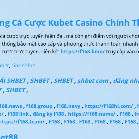
ang Cá Cược Kubet Casino Chính 
 cá cược trực tuyến hiện đại, mà còn ghi điểm với người chơi
 hệ thống bảo mật cao cấp và phương thức thanh toán nhan
 cược trực tuyến.
Liên kết
https://f168.limo/
truy cập vào 
hbet
,
Link shbet
ÁI SHBET
,
SHBET
,
SHBET
,
shbet com
,
đăng nh
T
,
SHBET
,
168.news
,
f168.group
,
f168.navy
,
https://f168hi.com/
,
o/
,
f168 link
,
đăng ký f168
,
https://f168.name/
,
F168
,
h
https://f168.team/
,
F168
,
F168
,
F168
,
F168
,
F168
,
F168
bet88