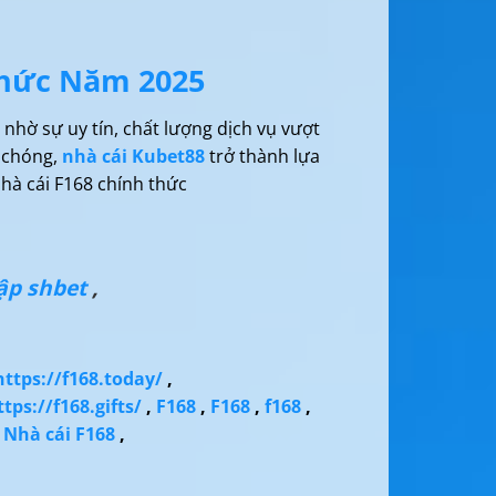
Thức Năm 2025
 nhờ sự uy tín, chất lượng dịch vụ vượt
h chóng,
nhà cái Kubet88
trở thành lựa
nhà cái F168 chính thức
ập shbet
,
https://f168.today/
,
ttps://f168.gifts/
,
F168
,
F168
,
f168
,
,
Nhà cái F168
,