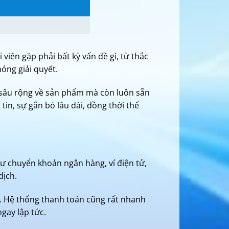
viên gặp phải bất kỳ vấn đề gì, từ thắc
óng giải quyết.
c sâu rộng về sản phẩm mà còn luôn sẵn
in, sự gắn bó lâu dài, đồng thời thể
hư chuyển khoản ngân hàng, ví điện tử,
dịch.
g. Hệ thống thanh toán cũng rất nhanh
ngay lập tức.