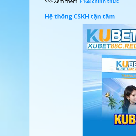
>>> Xem thêm:
F168 chính thức
Hệ thống CSKH tận tâm