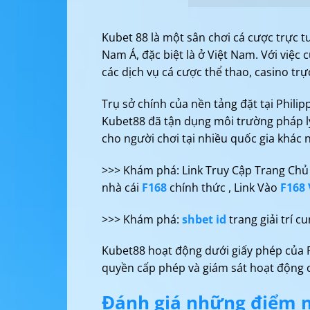
Kubet 88 là một sân chơi cá cược trực
Nam Á, đặc biệt là ở Việt Nam. Với việc
các dịch vụ cá cược thể thao, casino trự
Trụ sở chính của nền tảng đặt tại Philip
Kubet88 đã tận dụng môi trường pháp lý
cho người chơi tại nhiều quốc gia khác 
>>> Khám phá:
Link Truy Cập Trang Ch
nhà cái
F168
chính thức , Link Vào
F168 
>>> Khám phá:
shbet id
trang giải trí c
Kubet88 hoạt động dưới giấy phép của
quyền cấp phép và giám sát hoạt động cá
Đánh giá những điểm m