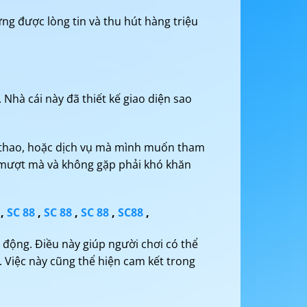
ng được lòng tin và thu hút hàng triệu
Nhà cái này đã thiết kế giao diện sao
ể thao, hoặc dịch vụ mà mình muốn tham
a mượt mà và không gặp phải khó khăn
,
SC 88
,
SC 88
,
SC 88
,
SC88
,
i động. Điều này giúp người chơi có thể
. Việc này cũng thể hiện cam kết trong