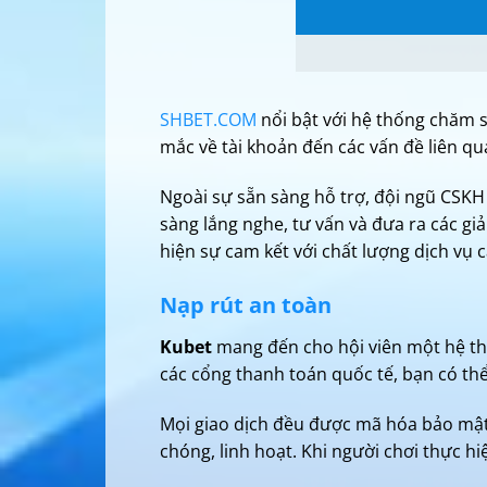
SHBET.COM
nổi bật với hệ thống chăm só
mắc về tài khoản đến các vấn đề liên q
Ngoài sự sẵn sàng hỗ trợ, đội ngũ CSKH
sàng lắng nghe, tư vấn và đưa ra các gi
hiện sự cam kết với chất lượng dịch vụ 
Nạp rút an toàn
Kubet
mang đến cho hội viên một hệ thố
các cổng thanh toán quốc tế, bạn có th
Mọi giao dịch đều được mã hóa bảo mật,
chóng, linh hoạt. Khi người chơi thực hi