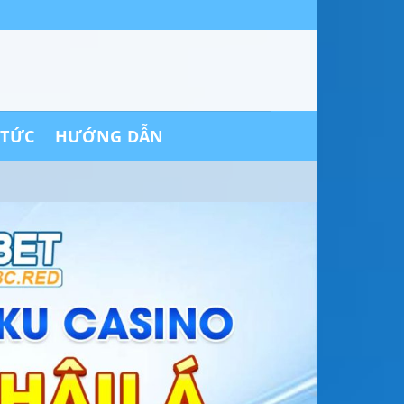
 TỨC
HƯỚNG DẪN