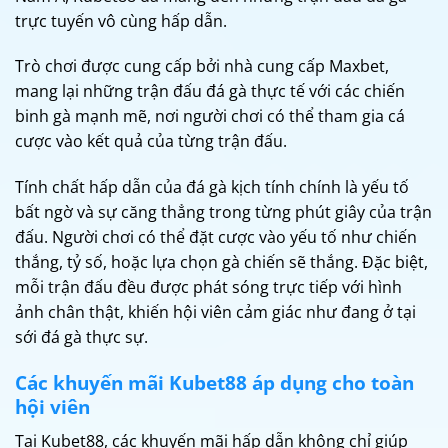
trực tuyến vô cùng hấp dẫn.
Trò chơi được cung cấp bởi nhà cung cấp Maxbet,
mang lại những trận đấu đá gà thực tế với các chiến
binh gà mạnh mẽ, nơi người chơi có thể tham gia cá
cược vào kết quả của từng trận đấu.
Tính chất hấp dẫn của đá gà kịch tính chính là yếu tố
bất ngờ và sự căng thẳng trong từng phút giây của trận
đấu. Người chơi có thể đặt cược vào yếu tố như chiến
thắng, tỷ số, hoặc lựa chọn gà chiến sẽ thắng. Đặc biệt,
mỗi trận đấu đều được phát sóng trực tiếp với hình
ảnh chân thật, khiến hội viên cảm giác như đang ở tại
sới đá gà thực sự.
Các khuyến mãi Kubet88 áp dụng cho toàn
hội viên
Tại Kubet88, các khuyến mãi hấp dẫn không chỉ giúp