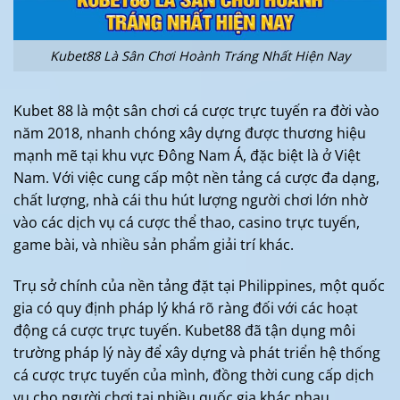
Kubet88 Là Sân Chơi Hoành Tráng Nhất Hiện Nay
Kubet 88 là một sân chơi cá cược trực tuyến ra đời vào
năm 2018, nhanh chóng xây dựng được thương hiệu
mạnh mẽ tại khu vực Đông Nam Á, đặc biệt là ở Việt
Nam. Với việc cung cấp một nền tảng cá cược đa dạng,
chất lượng, nhà cái thu hút lượng người chơi lớn nhờ
vào các dịch vụ cá cược thể thao, casino trực tuyến,
game bài, và nhiều sản phẩm giải trí khác.
Trụ sở chính của nền tảng đặt tại Philippines, một quốc
gia có quy định pháp lý khá rõ ràng đối với các hoạt
động cá cược trực tuyến. Kubet88 đã tận dụng môi
trường pháp lý này để xây dựng và phát triển hệ thống
cá cược trực tuyến của mình, đồng thời cung cấp dịch
vụ cho người chơi tại nhiều quốc gia khác nhau.