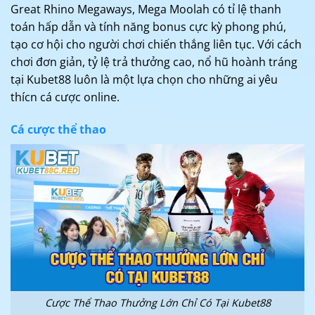
Great Rhino Megaways, Mega Moolah có tỉ lệ thanh
toán hấp dẫn và tính năng bonus cực kỳ phong phú,
tạo cơ hội cho người chơi chiến thắng liên tục. Với cách
chơi đơn giản, tỷ lệ trả thưởng cao, nổ hũ hoành tráng
tại Kubet88 luôn là một lựa chọn cho những ai yêu
thícn cá cược online.
Cá cược thể thao
Cược Thể Thao Thưởng Lớn Chỉ Có Tại Kubet88