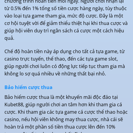
chương trình hoàn tiền mỗi ngày. Người chơi nhận lại
từ 0.5% đến 1% tổng số tiền cược hàng ngày, tùy thuộc
vào loại tựa game tham gia, mức độ cược. Đây là một
cơ hội tuyệt vời để giảm thiểu thiệt hại khi thua cược và
giúp hội viên duy trì ngân sách cá cược một cách hiệu
quả.
Chế độ hoàn tiền này áp dụng cho tất cả tựa game, từ
casino trực tuyến, thể thao, đến các tựa game slot,
giúp người chơi luôn có động lực tiếp tục tham gia mà
không lo sợ quá nhiều về những thất bại nhỏ.
Bảo hiểm cược thua
Bảo hiểm cược thua là một khuyến mãi độc đáo tại
Kubet88, giúp người chơi an tâm hơn khi tham gia cá
cược. Khi tham gia các tựa game cá cược thể thao hoặc
casino, nếu hội viên không may thua cược, nhà cái sẽ
hoàn trả một phần số tiền thua cược lên đến 10%