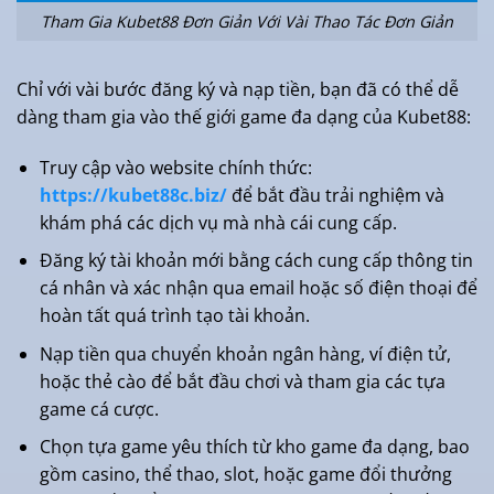
Tham Gia Kubet88 Đơn Giản Với Vài Thao Tác Đơn Giản
Chỉ với vài bước đăng ký và nạp tiền, bạn đã có thể dễ
dàng tham gia vào thế giới game đa dạng của Kubet88:
Truy cập vào website chính thức:
https://kubet88c.biz/
để bắt đầu trải nghiệm và
khám phá các dịch vụ mà nhà cái cung cấp.
Đăng ký tài khoản mới bằng cách cung cấp thông tin
cá nhân và xác nhận qua email hoặc số điện thoại để
hoàn tất quá trình tạo tài khoản.
Nạp tiền qua chuyển khoản ngân hàng, ví điện tử,
hoặc thẻ cào để bắt đầu chơi và tham gia các tựa
game cá cược.
Chọn tựa game yêu thích từ kho game đa dạng, bao
gồm casino, thể thao, slot, hoặc game đổi thưởng