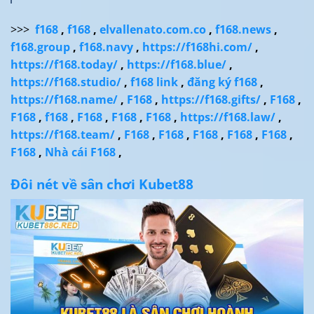
>>>
f168
,
f168
,
elvallenato.com.co
,
f168.news
,
f168.group
,
f168.navy
,
https://f168hi.com/
,
https://f168.today/
,
https://f168.blue/
,
https://f168.studio/
,
f168 link
,
đăng ký f168
,
https://f168.name/
,
F168
,
https://f168.gifts/
,
F168
,
F168
,
f168
,
F168
,
F168
,
F168
,
https://f168.law/
,
https://f168.team/
,
F168
,
F168
,
F168
,
F168
,
F168
,
F168
,
Nhà cái F168
,
Đôi nét về sân chơi Kubet88