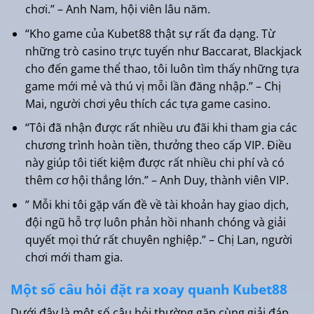
chơi.” – Anh Nam, hội viên lâu năm.
“Kho game của Kubet88 thật sự rất đa dạng. Từ
những trò casino trực tuyến như Baccarat, Blackjack
cho đến game thể thao, tôi luôn tìm thấy những tựa
game mới mẻ và thú vị mỗi lần đăng nhập.” – Chị
Mai, người chơi yêu thích các tựa game casino.
“Tôi đã nhận được rất nhiều ưu đãi khi tham gia các
chương trình hoàn tiền, thưởng theo cấp VIP. Điều
này giúp tôi tiết kiệm được rất nhiều chi phí và có
thêm cơ hội thắng lớn.” – Anh Duy, thành viên VIP.
” Mỗi khi tôi gặp vấn đề về tài khoản hay giao dịch,
đội ngũ hỗ trợ luôn phản hồi nhanh chóng và giải
quyết mọi thứ rất chuyên nghiệp.” – Chị Lan, người
chơi mới tham gia.
Một số câu hỏi đặt ra xoay quanh Kubet88
Dưới đây là một số câu hỏi thường gặp cùng giải đáp