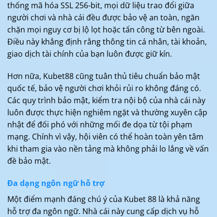
thống mã hóa SSL 256-bit, mọi dữ liệu trao đổi giữa
người chơi và nhà cái đều được bảo vệ an toàn, ngăn
chặn mọi nguy cơ bị lộ lọt hoặc tấn công từ bên ngoài.
Điều này khẳng định rằng thông tin cá nhân, tài khoản,
giao dịch tài chính của bạn luôn được giữ kín.
Hơn nữa, Kubet88 cũng tuân thủ tiêu chuẩn bảo mật
quốc tế, bảo vệ người chơi khỏi rủi ro không đáng có.
Các quy trình bảo mật, kiểm tra nội bộ của nhà cái này
luôn được thực hiện nghiêm ngặt và thường xuyên cập
nhật để đối phó với những mối đe dọa từ tội phạm
mạng. Chính vì vậy, hội viên có thể hoàn toàn yên tâm
khi tham gia vào nền tảng mà không phải lo lắng về vấn
đề bảo mật.
Đa dạng ngôn ngữ hỗ trợ
Một điểm mạnh đáng chú ý của Kubet 88 là khả năng
hỗ trợ đa ngôn ngữ. Nhà cái này cung cấp dịch vụ hỗ