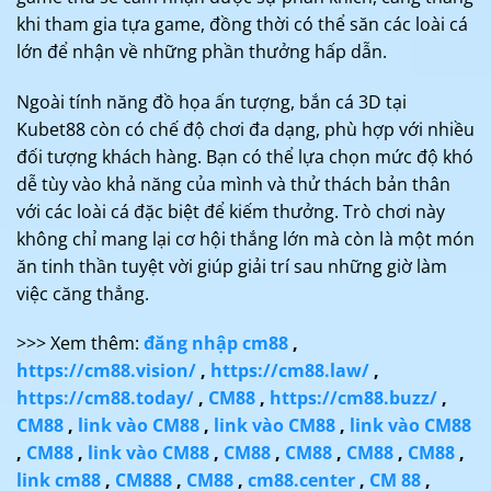
khi tham gia tựa game, đồng thời có thể săn các loài cá
lớn để nhận về những phần thưởng hấp dẫn.
Ngoài tính năng đồ họa ấn tượng, bắn cá 3D tại
Kubet88 còn có chế độ chơi đa dạng, phù hợp với nhiều
đối tượng khách hàng. Bạn có thể lựa chọn mức độ khó
dễ tùy vào khả năng của mình và thử thách bản thân
với các loài cá đặc biệt để kiếm thưởng. Trò chơi này
không chỉ mang lại cơ hội thắng lớn mà còn là một món
ăn tinh thần tuyệt vời giúp giải trí sau những giờ làm
việc căng thẳng.
>>> Xem thêm:
đăng nhập cm88
,
https://cm88.vision/
,
https://cm88.law/
,
https://cm88.today/
,
CM88
,
https://cm88.buzz/
,
CM88
,
link vào CM88
,
link vào CM88
,
link vào CM88
,
CM88
,
link vào CM88
,
CM88
,
CM88
,
CM88
,
CM88
,
link cm88
,
CM888
,
CM88
,
cm88.center
,
CM 88
,