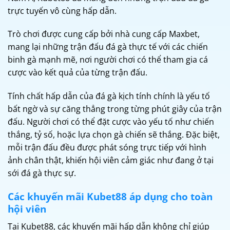
trực tuyến vô cùng hấp dẫn.
Trò chơi được cung cấp bởi nhà cung cấp Maxbet,
mang lại những trận đấu đá gà thực tế với các chiến
binh gà mạnh mẽ, nơi người chơi có thể tham gia cá
cược vào kết quả của từng trận đấu.
Tính chất hấp dẫn của đá gà kịch tính chính là yếu tố
bất ngờ và sự căng thẳng trong từng phút giây của trận
đấu. Người chơi có thể đặt cược vào yếu tố như chiến
thắng, tỷ số, hoặc lựa chọn gà chiến sẽ thắng. Đặc biệt,
mỗi trận đấu đều được phát sóng trực tiếp với hình
ảnh chân thật, khiến hội viên cảm giác như đang ở tại
sới đá gà thực sự.
Các khuyến mãi Kubet88 áp dụng cho toàn
hội viên
Tại Kubet88, các khuyến mãi hấp dẫn không chỉ giúp