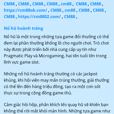
CM88
,
CM88
,
CM88
,
CM88
,
cm88
,
CM88
,
CM88
,
https://cm88ok.com/
,
CM88
,
cm88
,
CM88
,
CM88
,
CM88
,
https://cm8802.com/
,
CM88
,
Nổ hũ hoành tráng
Nổ hũ là một trong những tựa game đổi thưởng có thể
đem lại phần thưởng khổng lồ cho người chơi. Trò chơi
này được phát triển bởi nhà cung cấp uy tín như
Pragmatic Play và Microgaming, hai tên tuổi lớn trong
lĩnh vực game slot.
Những nổ hũ hoành tráng thường có các jackpot
khủng, khi hội viên may mắn trúng thưởng, giải thưởng
có thể lên đến hàng triệu đồng, tạo ra một cơn sốt
thực sự trong cộng đồng game thủ.
Cảm giác hồi hộp, phấn khích khi quay hũ sẽ khiến bạn
không thể rời mắt khỏi màn hình. Những tựa game như