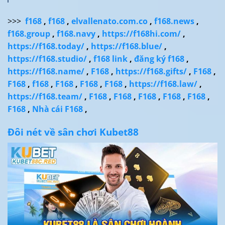
>>>
f168
,
f168
,
elvallenato.com.co
,
f168.news
,
f168.group
,
f168.navy
,
https://f168hi.com/
,
https://f168.today/
,
https://f168.blue/
,
https://f168.studio/
,
f168 link
,
đăng ký f168
,
https://f168.name/
,
F168
,
https://f168.gifts/
,
F168
,
F168
,
f168
,
F168
,
F168
,
F168
,
https://f168.law/
,
https://f168.team/
,
F168
,
F168
,
F168
,
F168
,
F168
,
F168
,
Nhà cái F168
,
Đôi nét về sân chơi Kubet88