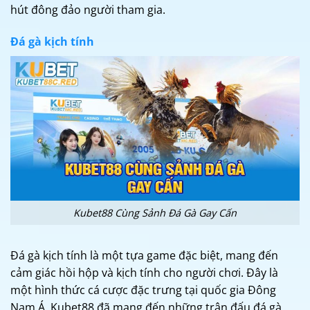
hút đông đảo người tham gia.
Đá gà kịch tính
Kubet88 Cùng Sảnh Đá Gà Gay Cấn
Đá gà kịch tính là một tựa game đặc biệt, mang đến
cảm giác hồi hộp và kịch tính cho người chơi. Đây là
một hình thức cá cược đặc trưng tại quốc gia Đông
Nam Á, Kubet88 đã mang đến những trận đấu đá gà