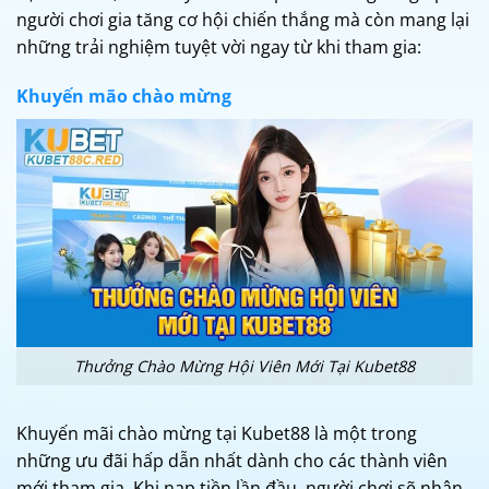
người chơi gia tăng cơ hội chiến thắng mà còn mang lại
những trải nghiệm tuyệt vời ngay từ khi tham gia:
Khuyến mão chào mừng
Thưởng Chào Mừng Hội Viên Mới Tại Kubet88
Khuyến mãi chào mừng tại Kubet88 là một trong
những ưu đãi hấp dẫn nhất dành cho các thành viên
mới tham gia. Khi nạp tiền lần đầu, người chơi sẽ nhận