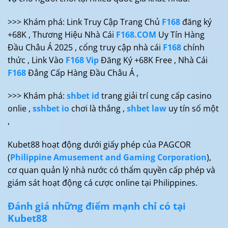
>>> Khám phá:
Link Truy Cập Trang Chủ
F168
đăng ký
+68K , Thương Hiệu Nhà Cái
F168.COM
Uy Tín Hàng
Đầu Châu Á 2025 , cổng truy cập nhà cái
F168
chính
thức , Link Vào
F168 Vip
Đăng Ký +68K Free , Nhà Cái
F168
Đẳng Cấp Hàng Đầu Châu Á ,
>>> Khám phá:
shbet id
trang giải trí cung cấp casino
onlie ,
sshbet io
chơi là thắng ,
shbet law
uy tín số một
,
Kubet88 hoạt động dưới giấy phép của PAGCOR
(
Philippine Amusement and Gaming Corporation
),
cơ quan quản lý nhà nước có thẩm quyền cấp phép và
giám sát hoạt động cá cược online tại Philippines.
Đánh giá những điểm mạnh chỉ có tại
Kubet88