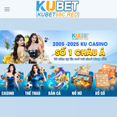
Bỏ
qua
nội
dung