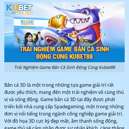
Trải Nghiệm Game Bắn Cá Sinh Động Cùng Kubet88
Bắn cá 3D là một trong những tựa game giải trí rất
được yêu thích, mang đến một trải nghiệm vô cùng thú
vị và sống động. Game bắn cá 3D tại đây được phát
triển bởi nhà cung cấp Spadegaming, một trong những
đơn vị nổi tiếng trong ngành công nghiệp game giải trí.
Với đồ họa 3D cực kỳ đẹp mắt, âm thanh sống động,
game thủ sẽ cảm nhận được sự phấn khích, căng thẳng