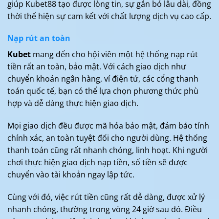
giúp Kubet88 tạo được lòng tin, sự gắn bó lâu dài, đồng
thời thể hiện sự cam kết với chất lượng dịch vụ cao cấp.
Nạp rút an toàn
Kubet
mang đến cho hội viên một hệ thống nạp rút
tiền rất an toàn, bảo mật. Với cách giao dịch như
chuyển khoản ngân hàng, ví điện tử, các cổng thanh
toán quốc tế, bạn có thể lựa chọn phương thức phù
hợp và dễ dàng thực hiện giao dịch.
Mọi giao dịch đều được mã hóa bảo mật, đảm bảo tính
chính xác, an toàn tuyệt đối cho người dùng. Hệ thống
thanh toán cũng rất nhanh chóng, linh hoạt. Khi người
chơi thực hiện giao dịch nạp tiền, số tiền sẽ được
chuyển vào tài khoản ngay lập tức.
Cùng với đó, việc rút tiền cũng rất dễ dàng, được xử lý
nhanh chóng, thường trong vòng 24 giờ sau đó. Điều