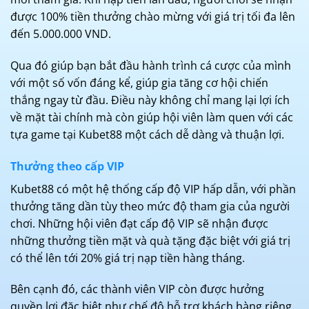
được 100% tiền thưởng chào mừng với giá trị tối đa lên
đến 5.000.000 VND.
Qua đó giúp bạn bắt đầu hành trình cá cược của mình
với một số vốn đáng kể, giúp gia tăng cơ hội chiến
thắng ngay từ đầu. Điều này không chỉ mang lại lợi ích
về mặt tài chính mà còn giúp hội viên làm quen với các
tựa game tại Kubet88 một cách dễ dàng và thuận lợi.
Thưởng theo cấp VIP
Kubet88 có một hệ thống cấp độ VIP hấp dẫn, với phần
thưởng tăng dần tùy theo mức độ tham gia của người
chơi. Những hội viên đạt cấp độ VIP sẽ nhận được
những thưởng tiền mặt và quà tặng đặc biệt với giá trị
có thể lên tới 20% giá trị nạp tiền hàng tháng.
Bên cạnh đó, các thành viên VIP còn được hưởng
quyền lợi đặc biệt như chế độ hỗ trợ khách hàng riêng