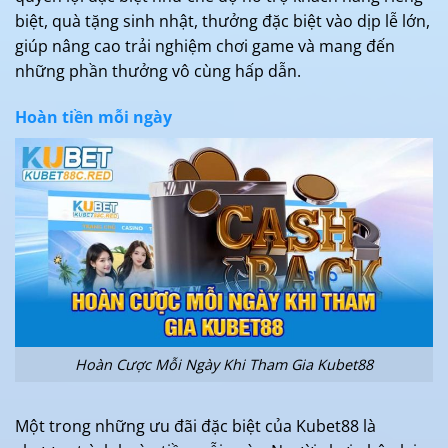
biệt, quà tặng sinh nhật, thưởng đặc biệt vào dịp lễ lớn,
giúp nâng cao trải nghiệm chơi game và mang đến
những phần thưởng vô cùng hấp dẫn.
Hoàn tiền mỗi ngày
Hoàn Cược Mỗi Ngày Khi Tham Gia Kubet88
Một trong những ưu đãi đặc biệt của Kubet88 là